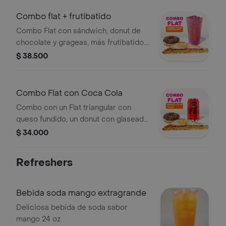
Combo flat + frutibatido
Combo Flat con sándwich, donut de
chocolate y grageas, más frutibatido.
Todo a tu elección.
$ 38.500
Combo Flat con Coca Cola
Combo con un Flat triangular con
queso fundido, un donut con glaseado
de chocolate y grageas, y una Coca-
$ 34.000
Cola Zero de 330ml.
Refreshers
Bebida soda mango extragrande
Deliciosa bebida de soda sabor
mango 24 oz