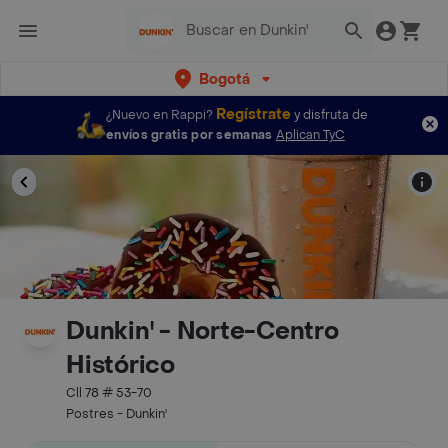
Bogotá
Regístrate
¿Nuevo en Rappi?
y disfruta de
envíos gratis por semanas
Aplican TyC
Dunkin' - Norte-Centro
Histórico
Cll 78 # 53-70
Postres - Dunkin'