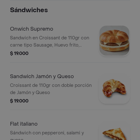
Sándwiches
Onwich Supremo
Sandwich en Croissant de 110gr con
carne tipo Sausage, Huevo frito,
Queso y salsa showy.
$ 19.000
Sandwich Jamón y Queso
Croissant de 110gr con doble porción
de Jamón y Queso
$ 19.000
Flat italiano
Sándwich con pepperoni, salami y