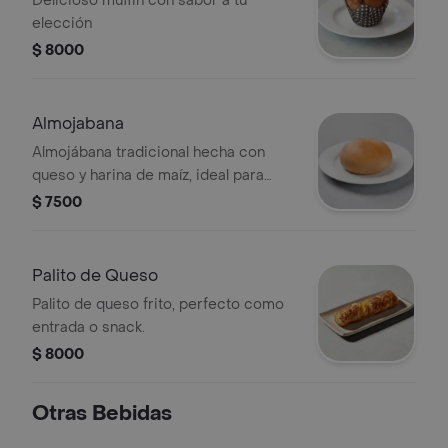
Delicioso muffin con sabor a tu
elección
$ 8000
Almojabana
Almojábana tradicional hecha con
queso y harina de maíz, ideal para
acompañar con café.
$ 7500
Palito de Queso
Palito de queso frito, perfecto como
entrada o snack.
$ 8000
Otras Bebidas