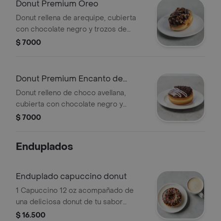
Donut Premium Oreo
Donut rellena de arequipe, cubierta
con chocolate negro y trozos de
galleta oreo
$ 7000
Donut Premium Encanto de
Chocolate
Donut relleno de choco avellana,
cubierta con chocolate negro y
grageas de chocolate
$ 7000
Enduplados
Enduplado capuccino donut
1 Capuccino 12 oz acompañado de
una deliciosa donut de tu sabor
preferido.
$ 16.500