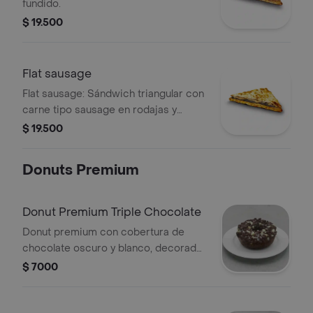
fundido.
$ 19.500
Flat sausage
Flat sausage: Sándwich triangular con
carne tipo sausage en rodajas y
queso fundido.
$ 19.500
Donuts Premium
Donut Premium Triple Chocolate
Donut premium con cobertura de
chocolate oscuro y blanco, decorada
con chispas de chocolate.
$ 7000