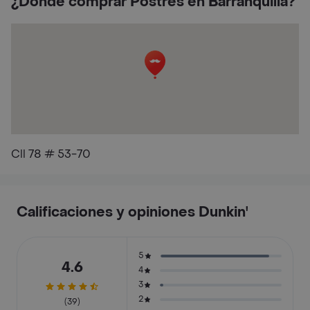
¿Dónde comprar Postres en Barranquilla?
Cll 78 # 53-70
Calificaciones y opiniones Dunkin'
5
4.6
4
3
2
(39)