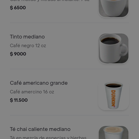
$ 6500
Tinto mediano
Café negro 12 oz
$ 9000
Café americano grande
Café amercino 16 oz
$ 11.500
Té chai caliente mediano
Té en mezcla de especias y hierbas