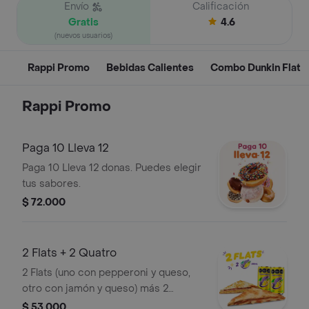
Envío
Calificación
Gratis
4.6
(nuevos usuarios)
Rappi Promo
Bebidas Calientes
Combo Dunkin Flat
Rappi Promo
Paga 10 Lleva 12
Paga 10 Lleva 12 donas. Puedes elegir
tus sabores.
$ 72.000
2 Flats + 2 Quatro
2 Flats (uno con pepperoni y queso,
otro con jamón y queso) más 2
bebidas Quatro toronja de 269ml.
$ 53.000