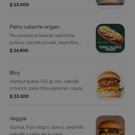
queso white cheddar y salsa de la
$ 23.000
casa.
Perro caliente origen
Pan pretzel artesanal, salchicha
polaca, cebolla picada, pepinillos,
queso cheddar, papas, salsa de la
$ 26.900
casa y piña caramelizada artesanal.
Bbq
Hamburguesa 150 gr res, cebolla
crhunch, salsa bbq especial, rúgula,
queso americano, tocineta ahumada y
$ 33.300
un toque de mayonesa en pan
artesanal.
Veggie
Quinua, frijol negro, queso, pepinillo,
cebolla y salsa de la casa.