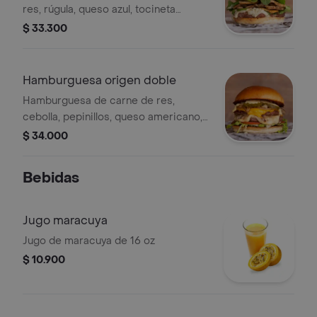
res, rúgula, queso azul, tocineta
ahumada, cebolla caramelizada,
$ 33.300
datiles.
Hamburguesa origen doble
Hamburguesa de carne de res,
cebolla, pepinillos, queso americano,
queso white cheddar y salsa de la
$ 34.000
casa.
Bebidas
Jugo maracuya
Jugo de maracuya de 16 oz
$ 10.900