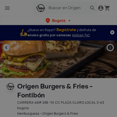
Bogotá
Regístrate
¿Nuevo en Rappi?
y disfruta de
envíos gratis por semanas
Aplican TyC
Origen Burgers & Fries -
Fontibón
CARRERA 68# 24B -10 CC PLAZA CLARO LOCAL 2-63
bogota
Hamburguesa - Origen Burgers & Fries