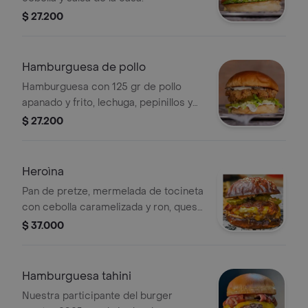
$ 27.200
Hamburguesa de pollo
Hamburguesa con 125 gr de pollo
apanado y frito, lechuga, pepinillos y
salsa de la casa.
$ 27.200
Heroìna
Pan de pretze, mermelada de tocineta
con cebolla caramelizada y ron, queso
cheddar, queso white cheddar,
$ 37.000
mezcla de carne especial de 125gr,
pepinillos y salsa de la casa.
Hamburguesa tahini
Nuestra participante del burger