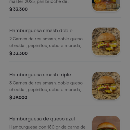
master 2025, pan brioche de
formulacion española, salsa a base de
$ 33.300
tahini, datiles, queso feta, mezcla de
carne de res de la casa, tomate freso,
queso cheddar, tocineta ahumada,
Hamburguesa smash doble
salsa criolla (cebolla morada, perejil y
2 Carnes de res smash, doble queso
limòn).
cheddar, pepinillos, cebolla morada,
mostaza, ketchup y pan de la casa
$ 33.300
Hamburguesa smash triple
3 Carnes de res smash, doble queso
cheddar, pepinillos, cebolla morada,
ketchup, mostaza y pan de la casa
$ 39.000
Hamburguesa de queso azul
Hamburguesa con 150 gr de carne de