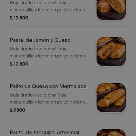
Hojaldrado tradicional (con
mantequilla y leche en polvo) relleno
con pollo en salsa con verduras
$ 10.800
(arveja y zanahoria)
Pastel de Jamón y Queso
Hojaldrado tradicional (con
mantequilla y leche en polvo) relleno
con jamón de pierna de cerdo y
$ 10.800
queso americano.
Palito de Queso con Mermelada
de Mora
Hojaldrado tradicional (con
mantequilla y leche en polvo) relleno
con queso campesino acompañado
$ 9800
de mermelada de mora.
Pastel de Arequipe Artesanal