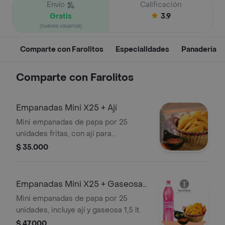
Envío
Calificación
Gratis
3.9
(nuevos usuarios)
Comparte con Farolitos
Especialidades
Panadería
Comparte con Farolitos
Empanadas Mini X25 + Ají
Mini empanadas de papa por 25
unidades fritas, con ají para
compartir.
$ 35.000
Empanadas Mini X25 + Gaseosa
1.5 Lt
Mini empanadas de papa por 25
unidades, incluye ají y gaseosa 1,5 lt.
$ 47.000