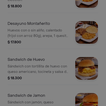
$ 18.800
Desayuno Montañerito
Huevos con o sin aliño, calentado
(frijol con arroz 80g), arepa, 1 quesito,
bebida a elección.
$ 17.800
Sandwich de Huevo
Sándwich con tortillita de huevo con
queso americano, tocineta y salsa de
maíz en un suavecito pan de maíz con
$ 18.300
masa madre
Sandwich de Jamon
Sándwich con jamón, queso