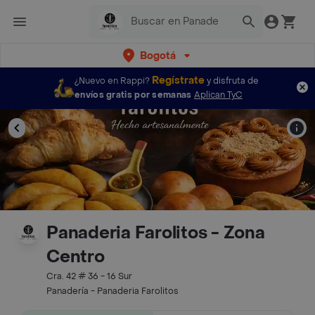
Bogotá
Regístrate
¿Nuevo en Rappi?
y disfruta de
envíos gratis por semanas
Aplican TyC
Panaderia Farolitos - Zona
Centro
Cra. 42 # 36 - 16 Sur
Panadería - Panaderia Farolitos