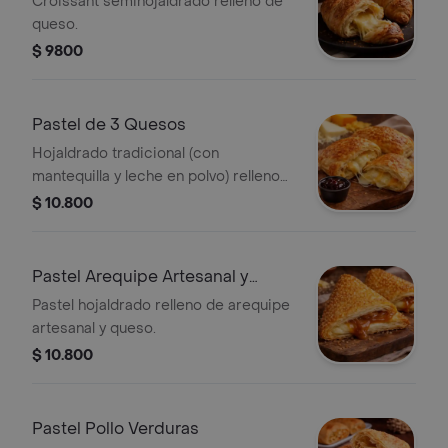
Croissant semihojaldrado relleno de
queso.
$ 9800
Pastel de 3 Quesos
Hojaldrado tradicional (con
mantequilla y leche en polvo) relleno
con queso americano, campesino y
$ 10.800
mozzarella.
Pastel Arequipe Artesanal y
Queso
Pastel hojaldrado relleno de arequipe
artesanal y queso.
$ 10.800
Pastel Pollo Verduras