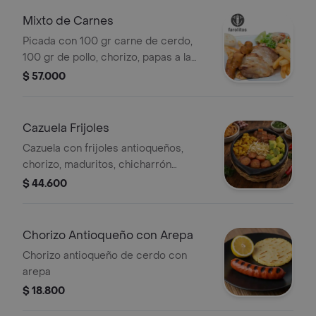
Mixto de Carnes
Picada con 100 gr carne de cerdo,
100 gr de pollo, chorizo, papas a la
francesa, ensalada y jugo 16 Oz.
$ 57.000
Cazuela Frijoles
Cazuela con frijoles antioqueños,
chorizo, maduritos, chicharrón
ahumado, aguacate, ripio de papa.
$ 44.600
Chorizo Antioqueño con Arepa
Chorizo antioqueño de cerdo con
arepa
$ 18.800