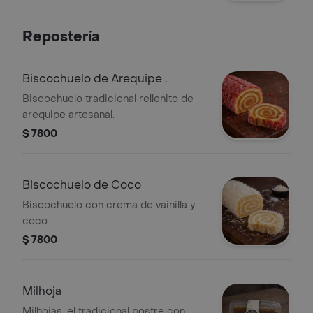
crema de queso mozarella. ideal para
acompañar tu desayuno o un
Repostería
delicioso algo con chocolate caliente.
Biscochuelo de Arequipe
Artesanal
Biscochuelo tradicional rellenito de
arequipe artesanal.
$ 7800
Biscochuelo de Coco
Biscochuelo con crema de vainilla y
coco.
$ 7800
Milhoja
Milhojas, el tradicional postre con