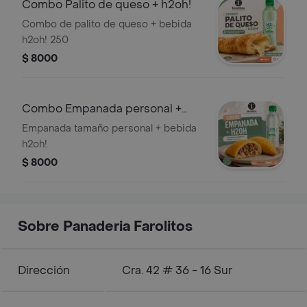
Combo Palito de queso + h2oh!
Combo de palito de queso + bebida
h2oh! 250
$ 8000
Combo Empanada personal +
h2oh!
Empanada tamaño personal + bebida
h2oh!
$ 8000
Sobre Panaderia Farolitos
Dirección
Cra. 42 # 36 - 16 Sur