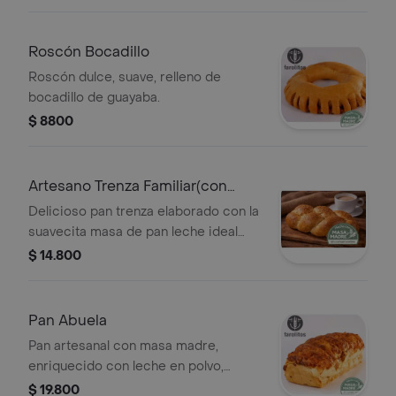
Roscón Bocadillo
Roscón dulce, suave, relleno de
bocadillo de guayaba.
$ 8800
Artesano Trenza Familiar(con
Masa Madre)
Delicioso pan trenza elaborado con la
suavecita masa de pan leche ideal
para compartir en familia por su
$ 14.800
tamaño.
Pan Abuela
Pan artesanal con masa madre,
enriquecido con leche en polvo,
huevo, margarina y decorado con
$ 19.800