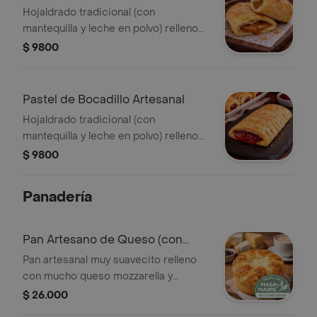
Hojaldrado tradicional (con
mantequilla y leche en polvo) relleno
con arequipe artesanal.
$ 9800
Pastel de Bocadillo Artesanal
Hojaldrado tradicional (con
mantequilla y leche en polvo) relleno
con bocadillo artesanal.
$ 9800
Panadería
Pan Artesano de Queso (con
Masa Madre)
Pan artesanal muy suavecito relleno
con mucho queso mozzarella y
cheddar.
$ 26.000