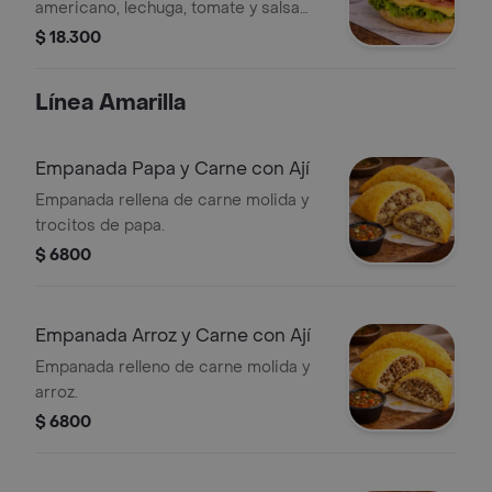
americano, lechuga, tomate y salsa
crema leña en un suavecito pan de
$ 18.300
maíz con masa madre
Línea Amarilla
Empanada Papa y Carne con Ají
Empanada rellena de carne molida y
trocitos de papa.
$ 6800
Empanada Arroz y Carne con Ají
Empanada relleno de carne molida y
arroz.
$ 6800