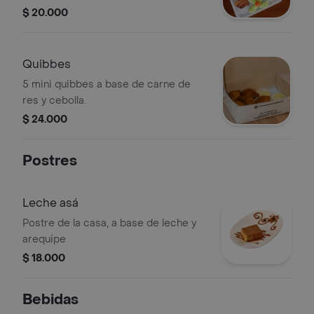
para compartir y disfrutar con sabor
$ 20.000
tradicional.
Quibbes
5 mini quibbes a base de carne de
res y cebolla.
$ 24.000
Postres
Leche asá
Postre de la casa, a base de leche y
arequipe
$ 18.000
Bebidas