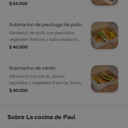
Acompañado de papas a la francesa
$ 55.000
Submarino de pechuga de pollo
Sándwich de pollo con pepinillos,
vegetales frescos y salsa especial.
Incluye papas a la francesa.
$ 40.000
Submarino de cerdo
Sándwich con cerdo, queso,
pepinillos y vegetales frescos. Incluye
papas a la francesa.
$ 40.000
Sobre La cocina de Paul