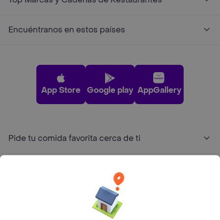
Encuéntranos en estos países
App Store
Google play
AppGallery
Pide tu comida favorita cerca de ti
Categorías
Únete a Rappi