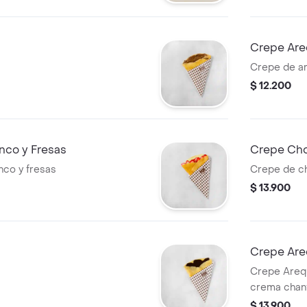
Crepe Are
Crepe de a
$ 12.200
nco y Fresas
Crepe Cho
nco y fresas
Crepe de c
$ 13.900
Crepe Are
Crepe Arequ
crema chanti
$ 13.900