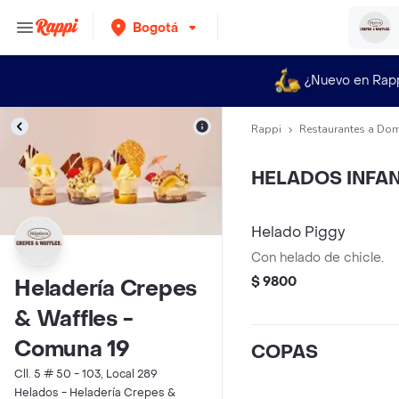
Bogotá
¿Nuevo en Rap
Rappi
Restaurantes a Dom
HELADOS INFAN
Helado Piggy
Con helado de chicle.
$ 9800
Heladería Crepes
& Waffles -
Comuna 19
COPAS
Cll. 5 # 50 - 103, Local 289
Helados - Heladería Crepes &