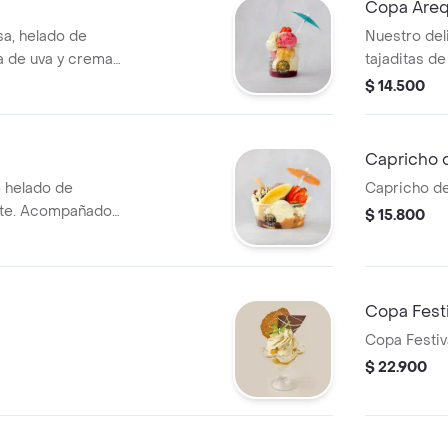
Copa Are
esa, helado de
Nuestro del
sa de uva y crema
tajaditas de
galleta mant
$ 14.500
Capricho 
 helado de
Capricho d
late. Acompañado
$ 15.800
es, banano, salsa
.
Copa Festi
Copa Festiv
$ 22.900