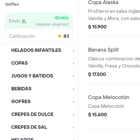
Copa Alaska
Waffles
Profiterol en salsa ingl
Gratis
Vainilla y Mora, con sal
Envío
(nuevos usuarios)
chantilly.
$ 15.900
Calificación
4.1
Banana Split
HELADOS INFANTILES
Clásica combinación de
COPAS
Vainilla, Fresa y Choco
de crema chantilly, nuec
$ 17.500
JUGOS Y BATIDOS
de chocolate y arequipe
BEBIDAS
Copa Melocotón
GOFRES
Copa Melocotón
CREPES DE DULCE
$ 15.600
CREPES DE SAL