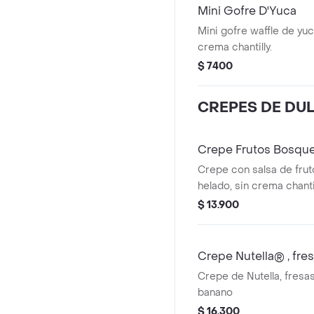
Mini Gofre D'Yuca
Mini gofre waffle de yuc
crema chantilly.
$ 7400
CREPES DE DU
Crepe Frutos Bosqu
Crepe con salsa de frut
helado, sin crema chantil
$ 13.900
Crepe Nutella® , fre
Crepe de Nutella, fresas
banano
$ 16.300