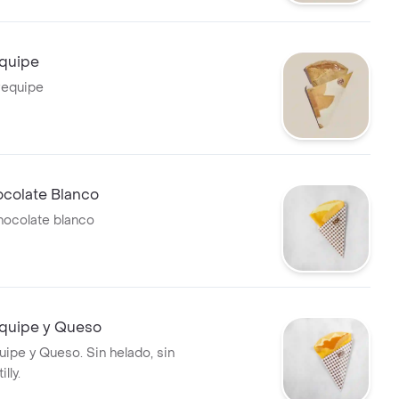
quipe
requipe
colate Blanco
hocolate blanco
quipe y Queso
ipe y Queso. Sin helado, sin
lly.