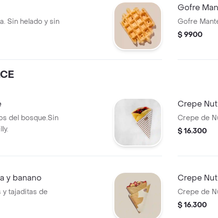
Gofre Man
a. Sin helado y sin
Gofre Mante
$ 9900
LCE
e
Crepe Nut
os del bosque.Sin
Crepe de Nu
ly.
$ 16.300
sa y banano
Crepe Nut
 y tajaditas de
Crepe de Nu
$ 16.300