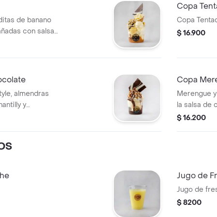
Copa Tent
aditas de banano
Copa Tenta
bañadas con salsa
$ 16.900
, mini cono de
ocolate
Copa Mer
tyle, almendras
Merengue y 
ntilly y
la salsa de 
el que usted le
crema chant
$ 16.200
placer.
OS
che
Jugo de F
Jugo de fres
$ 8200