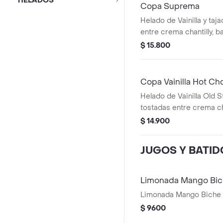
HELADOS
Copa Suprema
Helado de Vainilla y taj
entre crema chantilly, 
de chocolate y arequipe
$ 15.800
galleta y nueces.
Copa Vainilla Hot Ch
Helado de Vainilla Old S
tostadas entre crema cha
chocolate caliente con 
$ 14.900
dará gusto a su gusto.
JUGOS Y BATID
Limonada Mango Bi
Limonada Mango Biche
$ 9600