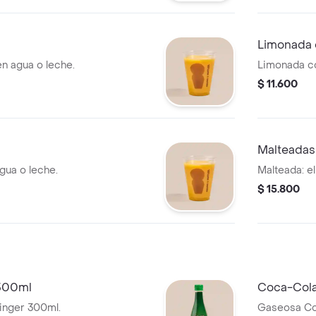
Limonada
n agua o leche.
Limonada co
$ 11.600
Malteadas
agua o leche.
Malteada: el
$ 15.800
300ml
Coca-Cola
nger 300ml.
Gaseosa Co