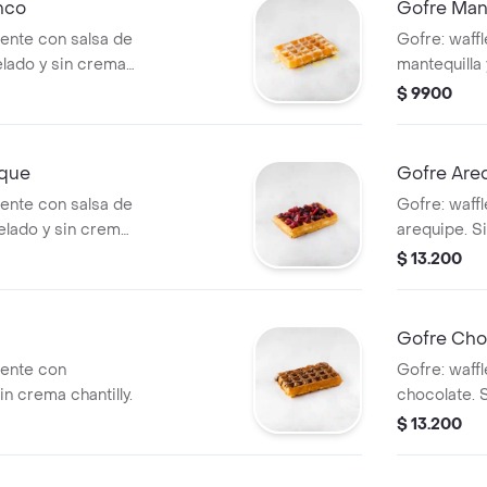
nco
Gofre Mant
iente con salsa de
Gofre: waffl
elado y sin crema
mantequilla 
crema chanti
$ 9900
sque
Gofre Are
iente con salsa de
Gofre: waffl
helado y sin crema
arequipe. Si
$ 13.200
Gofre Cho
iente con
Gofre: waffl
in crema chantilly.
chocolate. 
chantilly.
$ 13.200