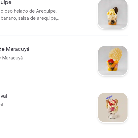
quipe
icioso helado de Arequipe,
 banano, salsa de arequipe,
equilla y crema chantilly.
de Maracuyá
e Maracuyá
val
al