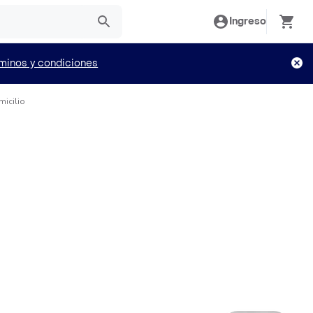
Ingreso
minos y condiciones
micilio