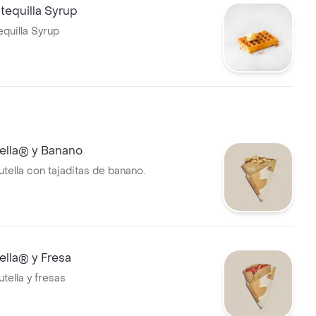
tequilla Syrup
quilla Syrup
ella® y Banano
tella con tajaditas de banano.
ella® y Fresa
tella y fresas