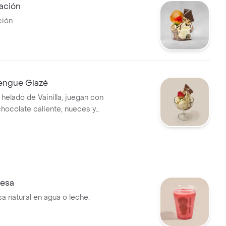
ación
ción
engue Glazé
helado de Vainilla, juegan con
chocolate caliente, nueces y
illy para proporcionar solo
resa
a natural en agua o leche.