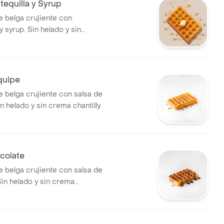
equilla y Syrup
e belga crujiente con
y syrup. Sin helado y sin
lly.
quipe
e belga crujiente con salsa de
n helado y sin crema chantilly.
colate
e belga crujiente con salsa de
Sin helado y sin crema