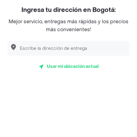
Myriam Camhi Co
Ingresa tu dirección en Bogotá:
Magnifique
Mejor servicio, entregas más rápidas y los precios
Empanaditas de Pipian - Empanadas
más convenientes!
Desayunadero de la 42
Luisa Postres
Sopitas y Frijoladas
Usar mi ubicación actual
Subway
Top Marcas y Cadenas de Restaurantes
Encuéntranos en estos países