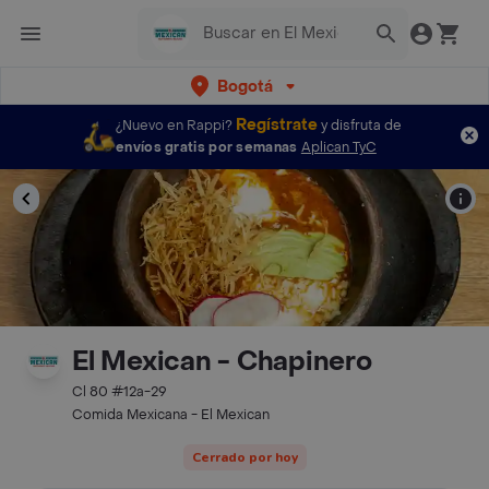
Bogotá
Regístrate
¿Nuevo en Rappi?
y disfruta de
envíos gratis por semanas
Aplican TyC
El Mexican - Chapinero
Cl 80 #12a-29
Comida Mexicana - El Mexican
Cerrado por hoy