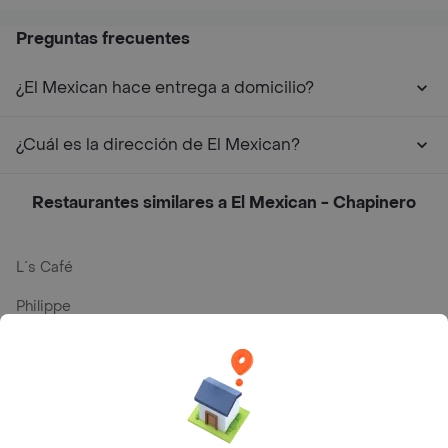
Preguntas frecuentes
¿El Mexican hace entrega a domicilio?
¿Cuál es la dirección de El Mexican?
Restaurantes similares a El Mexican - Chapinero
L´s Café
Philippe
Baskin Robbins
La Cesta
Mercari - Postres