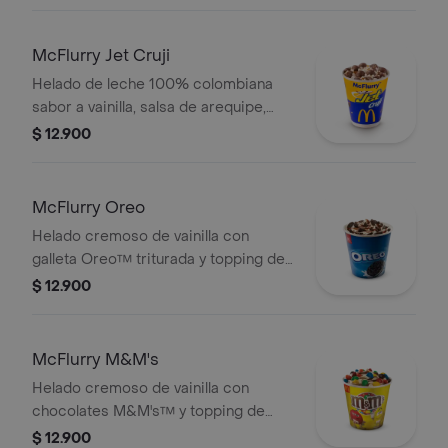
McFlurry Jet Cruji
Helado de leche 100% colombiana
sabor a vainilla, salsa de arequipe,
arroz inflado y medias lunas de
$ 12.900
chocolatina Jet Cruji.
McFlurry Oreo
Helado cremoso de vainilla con
galleta Oreo™ triturada y topping de
chocolate.
$ 12.900
McFlurry M&M's
Helado cremoso de vainilla con
chocolates M&M's™ y topping de
arequipe.
$ 12.900