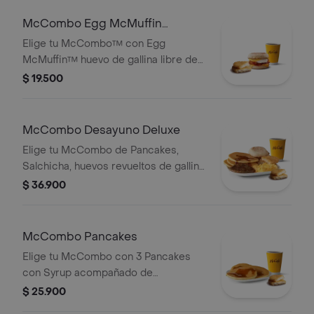
mediano 100% colombiano con
Certificación Rainforest Alliance.
McCombo Egg McMuffin
Tocineta
Elige tu McCombo™ con Egg
McMuffin™ huevo de gallina libre de
jaula, queso cheddar, tocineta y
$ 19.500
HashBrown acompañado con café
mediano 100% colombiano con
Certificación Rainforest Alliance.
McCombo Desayuno Deluxe
Elige tu McCombo de Pancakes,
Salchicha, huevos revueltos de gallina
libre de jaula, HashBrown y un English
$ 36.900
Muffin acompañado con café
mediano 100% colombiano con
Certifiación Rainforest Alliance.
McCombo Pancakes
Elige tu McCombo con 3 Pancakes
con Syrup acompañado de
HashBrown y café mediano 100%
$ 25.900
colombiano.