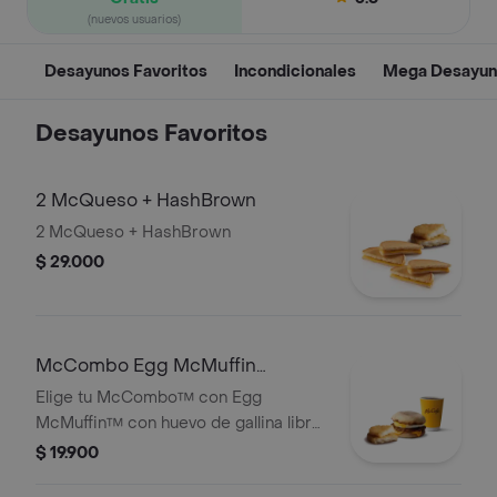
(nuevos usuarios)
Desayunos Favoritos
Incondicionales
Mega Desayun
Desayunos Favoritos
2 McQueso + HashBrown
2 McQueso + HashBrown
$ 29.000
McCombo Egg McMuffin
Salchicha
Elige tu McCombo™ con Egg
McMuffin™ con huevo de gallina libre
jaula, queso cheddar, salchicha y
$ 19.900
HashBrown acompañado con café