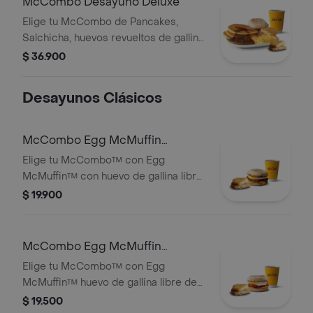
McCombo Desayuno Deluxe
Elige tu McCombo de Pancakes,
Salchicha, huevos revueltos de gallina
libre de jaula, HashBrown y un English
$ 36.900
Muffin acompañado con café
mediano 100% colombiano con
Desayunos Clásicos
Certifiación Rainforest Alliance.
McCombo Egg McMuffin
Salchicha
Elige tu McCombo™ con Egg
McMuffin™ con huevo de gallina libre
jaula, queso cheddar, salchicha y
$ 19.900
HashBrown acompañado con café
mediano 100% colombiano con
Certificación Rainforest Alliance.
McCombo Egg McMuffin
Tocineta
Elige tu McCombo™ con Egg
McMuffin™ huevo de gallina libre de
jaula, queso cheddar, tocineta y
$ 19.500