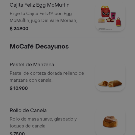
Cajita Feliz Egg McMuffin
Elige tu Cajita Feliz™ con Egg
McMuffin, jugo Del Valle Moraah,
cascos de manzana y juguete.
$ 24.900
McCafé Desayunos
Pastel de Manzana
Pastel de corteza dorada relleno de
manzana con canela.
$ 10.900
Rollo de Canela
Rollo de masa suave, glaseado y
toques de canela
$ 7500