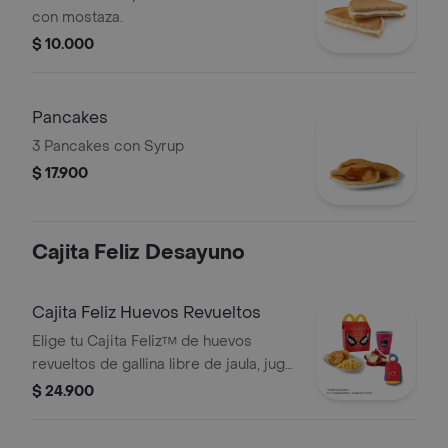
con mostaza.
$ 10.000
Pancakes
3 Pancakes con Syrup
$ 17.900
Cajita Feliz Desayuno
Cajita Feliz Huevos Revueltos
Elige tu Cajita Feliz™ de huevos
revueltos de gallina libre de jaula, jugo
Del Valle Moraah, cascos de manzana
$ 24.900
y juguete.