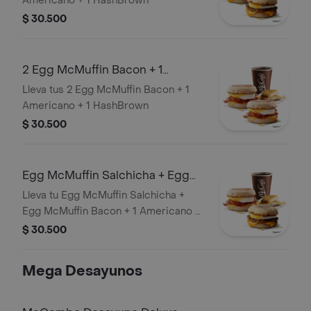
Americano + 1 HashBrown
$ 30.500
2 Egg McMuffin Bacon + 1
Americano + 1 HashBrown
Lleva tus 2 Egg McMuffin Bacon + 1
Americano + 1 HashBrown
$ 30.500
Egg McMuffin Salchicha + Egg
McMuffin Bacon + 1 Americano + 1
Lleva tu Egg McMuffin Salchicha +
Ha
Egg McMuffin Bacon + 1 Americano +
1 Hashbrown
$ 30.500
Mega Desayunos