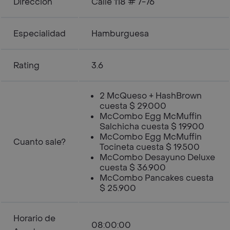
Dirección
Calle 118 # 7-76
Especialidad
Hamburguesa
Rating
3.6
2 McQueso + HashBrown
cuesta $ 29.000
McCombo Egg McMuffin
Salchicha cuesta $ 19.900
McCombo Egg McMuffin
Cuanto sale?
Tocineta cuesta $ 19.500
McCombo Desayuno Deluxe
cuesta $ 36.900
McCombo Pancakes cuesta
$ 25.900
Horario de
08:00:00