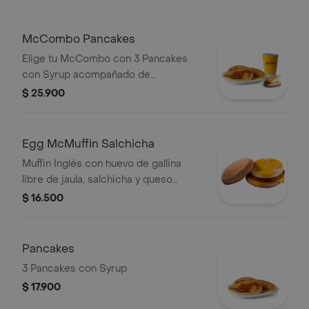
HashBrown acompañado con café
mediano 100% colombiano con
Certificación Rainforest Alliance.
McCombo Pancakes
Elige tu McCombo con 3 Pancakes
con Syrup acompañado de
HashBrown y café mediano 100%
$ 25.900
colombiano.
Egg McMuffin Salchicha
Muffin Inglés con huevo de gallina
libre de jaula, salchicha y queso
cheddar.
$ 16.500
Pancakes
3 Pancakes con Syrup
$ 17.900