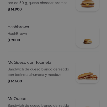
res de 50 g, queso cheddar cremoso,
cebolla, pepinillos, salsa de tomate y
$ 14.900
mostaza, en pan suave sin ajonjolí.
Hashbrown
HashBrown
$ 9000
McQueso con Tocineta
Sándwich de queso blanco derretido
con tocineta ahumada y mostaza.
$ 13.500
McQueso
Sándwich de queso blanco derretido