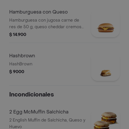
Hamburguesa con Queso
Hamburguesa con jugosa carne de
res de 50 g, queso cheddar cremoso,
cebolla, pepinillos, salsa de tomate y
$ 14.900
mostaza, en pan suave sin ajonjolí.
Hashbrown
HashBrown
$ 9000
Incondicionales
2 Egg McMuffin Salchicha
2 English Muffin de Salchicha, Queso y
Huevo