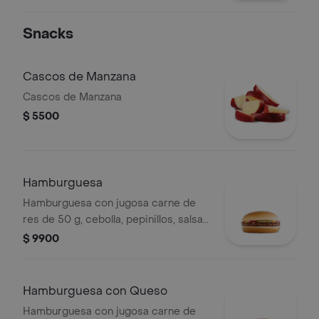
Snacks
Cascos de Manzana
Cascos de Manzana
$ 5500
Hamburguesa
Hamburguesa con jugosa carne de
res de 50 g, cebolla, pepinillos, salsa
de tomate y mostaza, en pan suave
$ 9900
sin ajonjolí.
Hamburguesa con Queso
Hamburguesa con jugosa carne de