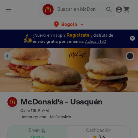
Bogotá
Regístrate
¿Nuevo en Rappi?
y disfruta de
envíos gratis por semanas
Aplican TyC
McDonald's - Usaquén
Calle 118 # 7-76
Hamburguesa - McDonald's
Envío
Calificación
Gratis
3.6