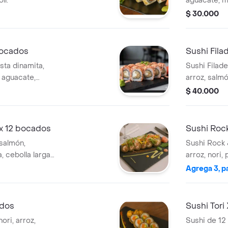
lí.
aguacate, ma
$ 30.000
bocados
Sushi Fila
asta dinamita,
Sushi Filade
 aguacate,
arroz, salm
cial.
$ 40.000
 x 12 bocados
Sushi Rock
 salmón,
Sushi Rock 
, cebolla larga
arroz, nori,
ame, mango y
aguacate, c
Agrega 3, p
y semillas 
ados
Sushi Tori
ori, arroz,
Sushi de 12 