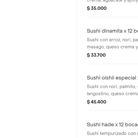
crema, aguacate y ajonjo
$ 35.000
Sushi dinamita x 12 
Sushi con arroz, nori, p
masago, queso crema y
cubierto con salsa espe
$ 33.700
Sushi oishii especial
Sushi con nori, palmito,
langostino, queso crema
con ensalada deli; wac
$ 45.400
cebolla.
Sushi hade x 12 boc
Sushi tempurizado con n