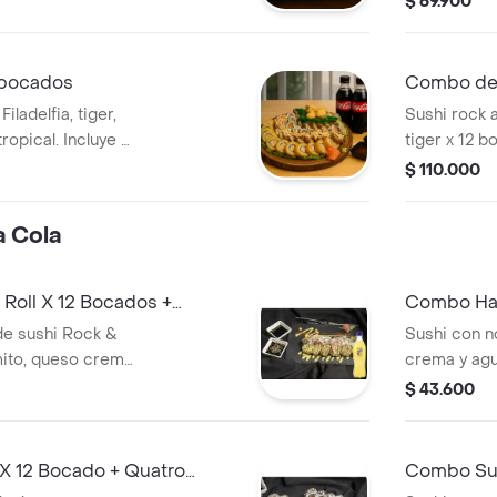
$ 69.900
 bocados
Combo de 
ladelfia, tiger,
Sushi rock a
 tropical. Incluye 2
tiger x 12 b
bocados.
$ 110.000
 Cola
Roll X 12 Bocados +
Combo Had
e sushi Rock &
Sushi con no
lmito, queso crema,
crema y ag
los. Incluye una
$ 43.600
 ml.
X 12 Bocado + Quatro
Combo Sush