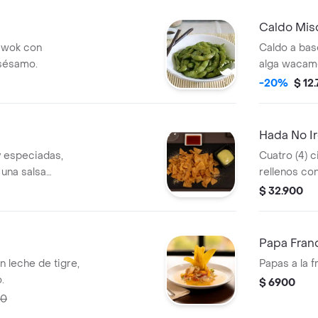
Caldo Mis
 wok con
Caldo a bas
 sésamo.
alga wacam
-20%
$ 12
Hada No Ir
y especiadas,
Cuatro (4) c
 una salsa
rellenos co
$ 32.900
Papa Fran
 leche de tigre,
Papas a la f
.
$ 6900
00