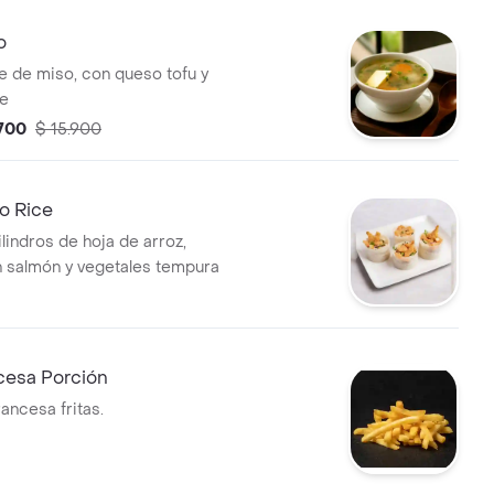
o
e de miso, con queso tofu y
e
.700
$ 15.900
o Rice
ilindros de hoja de arroz,
n salmón y vegetales tempura
cesa Porción
rancesa fritas.