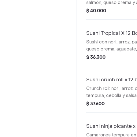
salmón, queso crema y 
12 bocados.
$ 40.000
Sushi Tropical X 12 
Sushi con nori, arroz, p
queso crema, aguacate, 
maduro. 12 bocados.
$ 36.300
Sushi cruch roll x 12
Crunch roll: nori, arroz,
tempura, cebolla y salsa 
bocados.
$ 37.600
Sushi ninja picante 
Camarones tempura en s