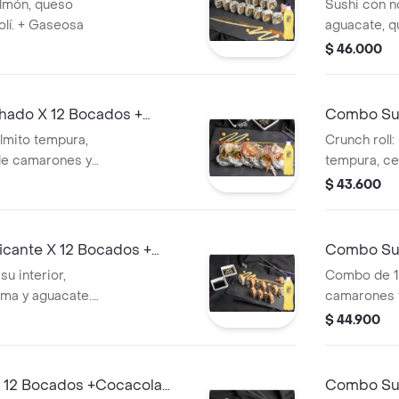
400ml
almón, queso
Sushi con no
olí. + Gaseosa
aguacate, 
$ 46.000
hado X 12 Bocados +
Combo Sus
400ml
almito tempura,
Crunch roll: nori, arroz, queso crema, atún,
de camarones y
tempura, ceb
Gaseosa
$ 43.600
icante X 12 Bocados +
Combo Sus
u interior,
Combo de 1
ema y aguacate.
camarones 
ado y ajonjoli. .
cebolla lar
$ 44.900
ajonjolí y 
Incluye una
 12 Bocados +Cocacola
Combo Sus