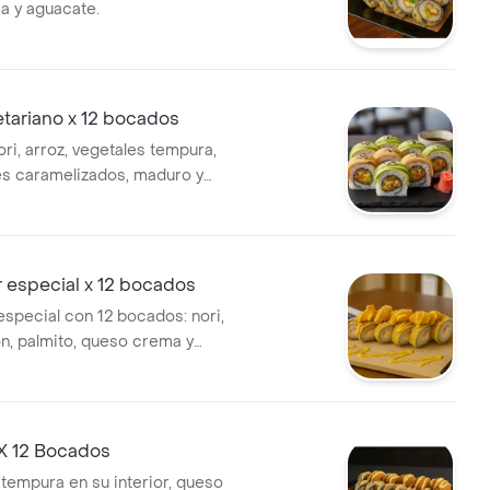
a y aguacate.
tariano x 12 bocados
ri, arroz, vegetales tempura,
s caramelizados, maduro y
r especial x 12 bocados
especial con 12 bocados: nori,
ón, palmito, queso crema y
 camarones tempura.
 X 12 Bocados
empura en su interior, queso