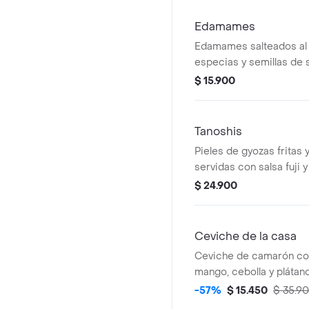
Edamames
Edamames salteados al
especias y semillas de
$ 15.900
Tanoshis
Pieles de gyozas fritas 
servidas con salsa fuji y
adicional visible.
$ 24.900
Ceviche de la casa
Ceviche de camarón con
mango, cebolla y plátano
-57%
$ 15.450
$ 35.9