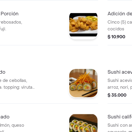
Porción
Adición d
rebosados,
Cinco (5) 
ji.
cocidos
$ 10.900
do
Sushi ace
e de cebollas,
Sushi acev
 topping: viruta
arroz, nori,
llas encurtidas.
crema, cevi
$ 35.000
cado
Sushi cali
almón, queso
Sushi con ar