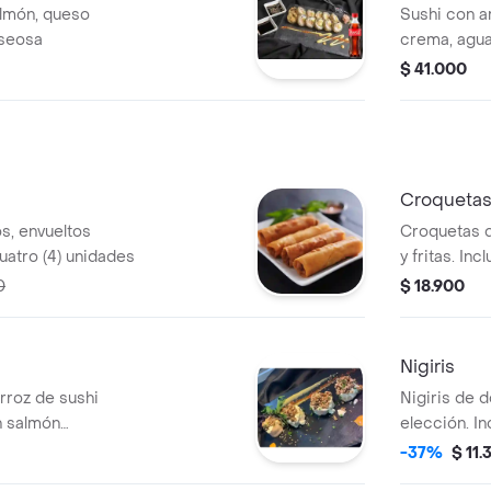
Orig 400m
almón, queso
Sushi con ar
aseosa
crema, agua
$ 41.000
Croquetas
os, envueltos
Croquetas 
uatro (4) unidades
y fritas. In
0
$ 18.900
Nigiris
arroz de sushi
Nigiris de 
n salmón
elección. I
o crema y frutos
fresco.
-37%
$ 11.