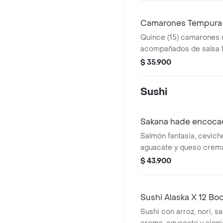
Camarones Tempura 
Quince (15) camarones 
acompañados de salsa fu
$ 35.900
Sushi
Sakana hade encoca
Salmón fantasia, cevich
aguacate y queso crema.
de plátano verde y cebo
$ 43.900
Sushi Alaska X 12 Bo
Sushi con arroz, nori, s