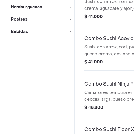
400ml
Sushi con arroz, nori, s
Hamburguesas
crema, aguacate y ajonj
$ 41.000
Postres
Bebidas
Combo Sushi Acevic
Quatro 400ml
Sushi con arroz, nori, p
queso crema, ceviche 
ajonjolí. + Gaseosa
$ 41.000
Combo Sushi Ninja P
Quatro 400ml
Camarones tempura en s
cebolla larga, queso cr
topping: palmito desmech
$ 48.800
+ Gaseosa
Combo Sushi Tiger X