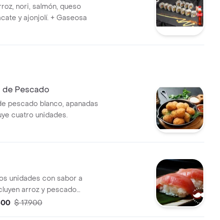
l
roz, nori, salmón, queso
cate y ajonjolí. + Gaseosa
 de Pescado
de pescado blanco, apanadas
cluye cuatro unidades.
dos unidades con sabor a
ncluyen arroz y pescado
300
$ 17.900