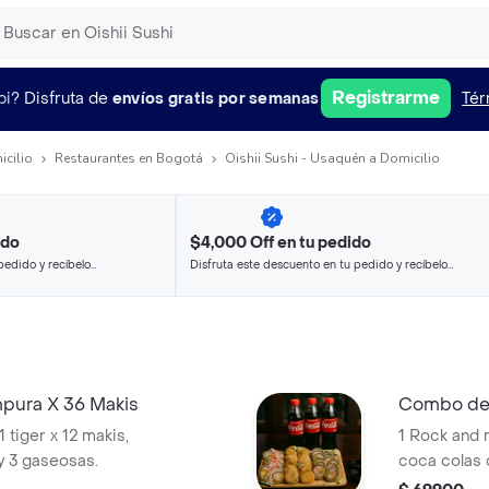
Registrarme
pi?
Disfruta de
envíos gratis por semanas
Tér
icilio
Restaurantes en Bogotá
Oishii Sushi - Usaquén a Domicilio
ido
$4,000 Off en tu pedido
pedido y recíbelo
Disfruta este descuento en tu pedido y recíbelo
en minutos.
pura X 36 Makis
Combo de 
1 tiger x 12 makis,
1 Rock and ro
 y 3 gaseosas.
coca colas 