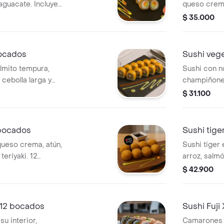
aguacate. Incluye
queso crem
$ 35.000
Bocados
Sushi vege
almito tempura,
Sushi con no
cebolla larga y
champiñone
aguacate.
$ 31.100
 bocados
Sushi tige
 queso crema, atún,
Sushi tiger 
teriyaki. 12
arroz, salm
topping de
$ 42.900
x 12 bocados
Sushi Fuji
u interior,
Camarones t