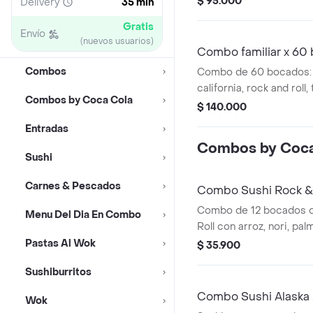
$ 95.000
Delivery
35 min
Gratis
Envío
(nuevos usuarios)
Combo familiar x 60
Combos
Combo de 60 bocados: Fi
california, rock and roll,
Combos by Coca Cola
gaseosas.
$ 140.000
Entradas
Combos by Coca
Sushi
Carnes & Pescados
Combo Sushi Rock & 
Quatro 400ml
Combo de 12 bocados d
Menu Del Dia En Combo
Roll con arroz, nori, pa
aguacate y palmito en hi
Pastas Al Wok
$ 35.900
gaseosa Quatro de 400
Sushiburritos
Combo Sushi Alaska 
Wok