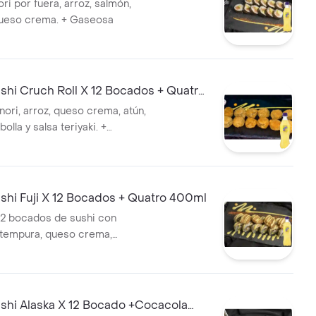
ri por fuera, arroz, salmón,
queso crema. + Gaseosa
hi Cruch Roll X 12 Bocados + Quatro
olla y salsa teriyaki. +
hi Fuji X 12 Bocados + Quatro 400ml
2 bocados de sushi con
tempura, queso crema,
ga y aguacate, cubiertos con
más camarones tempura.
 Quatro de 400 ml.
hi Alaska X 12 Bocado +Cocacola