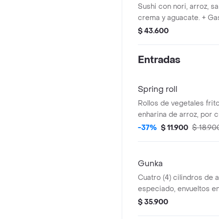
Orig 400ml
Sushi con nori, arroz, s
crema y aguacate. + G
$ 43.600
Entradas
Spring roll
Rollos de vegetales frit
enharina de arroz, por c
-37%
$ 11.900
$ 18.90
Gunka
Cuatro (4) cilindros de 
especiado, envueltos e
flameado. topping: ques
$ 35.900
secos.