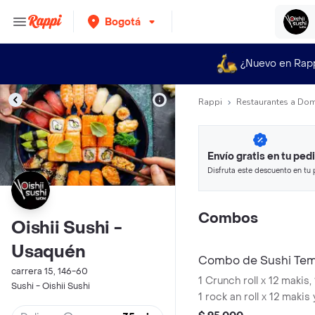
Bogotá
¿Nuevo en Rap
Rappi
Restaurantes a Dom
Envío gratis en tu ped
Disfruta este descuento en tu 
en minutos.
Combos
Oishii Sushi -
Usaquén
Combo de Sushi Tem
carrera 15, 146-60
1 Crunch roll x 12 makis, 
Sushi - Oishii Sushi
1 rock an roll x 12 makis