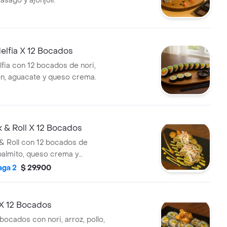
sago y ajonjolí.
delfia X 12 Bocados
lfia con 12 bocados de nori,
ón, aguacate y queso crema.
 & Roll X 12 Bocados
& Roll con 12 bocados de
 palmito, queso crema y
ubiertos con palmito en hilos
aga 2
$ 29.900
de sésamo.
 X 12 Bocados
bocados con nori, arroz, pollo,