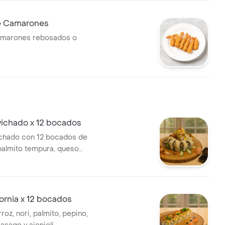
e Camarones
camarones rebosados o
vichado x 12 bocados
ichado con 12 bocados de
 palmito tempura, queso
che de camarones y ajonjolí.
fornia x 12 bocados
roz, nori, palmito, pepino,