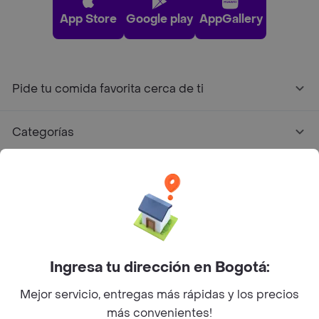
App Store
Google play
AppGallery
Pide tu comida favorita cerca de ti
Categorías
Únete a Rappi
Sobre Rappi
Facebook
Twitter
Instagram
Ingresa tu dirección en Bogotá:
Mejor servicio, entregas más rápidas y los precios
©
2026
Rappi Inc. All rights reserved.
más convenientes!