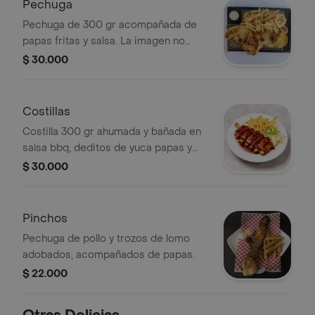
Pechuga
Pechuga de 300 gr acompañada de
papas fritas y salsa. La imagen no
muestra deditos de yuca ni ensalada.
$ 30.000
Costillas
Costilla 300 gr ahumada y bañada en
salsa bbq, deditos de yuca papas y
ensalada de la casa.
$ 30.000
Pinchos
Pechuga de pollo y trozos de lomo
adobados, acompañados de papas.
$ 22.000