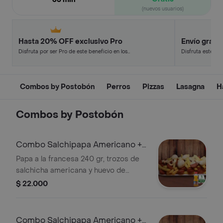
(nuevos usuarios)
Hasta 20% OFF exclusivo Pro
Envío gratis
Disfruta por ser Pro de este beneficio en los
Disfruta este de
restaurantes y tiendas más top.
en minutos.
Combos by Postobón
Perros
Pizzas
Lasagna
H
Combos by Postobón
Combo Salchipapa Americano +
Hit Mango 300 ml
Papa a la francesa 240 gr, trozos de
salchicha americana y huevo de
codorniz. + Jugos.
$ 22.000
Combo Salchipapa Americano +