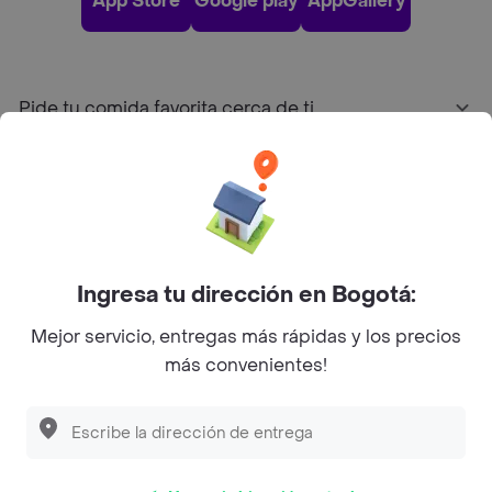
App Store
Google play
AppGallery
Pide tu comida favorita cerca de ti
Categorías
Únete a Rappi
Ingresa tu dirección en Bogotá:
Sobre Rappi
Mejor servicio, entregas más rápidas y los precios
más convenientes!
Facebook
Twitter
Instagram
©
2026
Rappi Inc. All rights reserved.