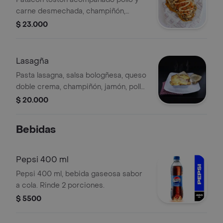
carne desmechada, champiñón,
queso fundido, salsas de ajo, bbq, y
$ 23.000
hogao.
Lasagña
Pasta lasagna, salsa bologñesa, queso
doble crema, champiñón, jamón, pollo
desmechado, todo en dos capas y
$ 20.000
acompañado de pan tajado.
Bebidas
Pepsi 400 ml
Pepsi 400 ml, bebida gaseosa sabor
a cola. Rinde 2 porciones.
$ 5500