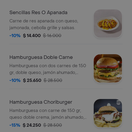
Sencillas Res O Apanada
Carne de res apanada con queso,
jamonada, cebolla grille y salsas.
-10%
$ 14.400
$ 16.000
Hamburguesa Doble Carne
Hamburguesa con dos carnes de 150
gr, doble queso, jamón ahumado,
tomate, cebolla grille, pollo
-10%
$ 25.650
$ 28.500
desmechado, huevo de codorniz,
salsa de tomate, mayonesa y papas.
Hamburguesa Choriburger
Hamburguesa con carne de 150 gr,
queso doble crema, jamón ahumado,
tomate, cebolla, pollo desmechado,
-15%
$ 24.250
$ 28.500
chorizo de cerdo, tocineta, huevo de