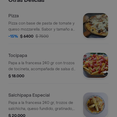
Otras Delicias
Pizza
Pizza con base de pasta de tomate y
queso mozzarella. Sabor y tamaño a
elección.
-15%
$ 6400
$ 7500
Tocipapa
Papa a la francesa 240 gr con trozos
de tocineta, acompañada de salsa de
queso cheddar y BBQ.
$ 18.000
Salchipapa Especial
Papa a la francesa 240 gr, trozos de
salchicha, queso fundido, gratinado,
carne y pollo desmechado, huevos de
$ 20.000