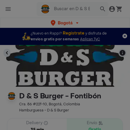
Bogotá
Regístrate
¿Nuevo en Rappi?
y disfruta de
envíos gratis por semanas
Aplican TyC
D & S Burger - Fontibón
Cra. 86 #22f-10, Bogotá, Colombia
Hamburguesa - D & S Burger
Delivery
Envío
Gratis
35 min