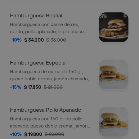
codorniz, mayonesa, salsa de tomate
y papa chips.
Hamburguesa Bestial
Hamburguesa con carne de res,
cerdo, pollo aplanado, triple queso
doble crema, cebolla grille, tomate,
-10%
$ 34.200
$ 38.000
pollo desmechado, huevo frito, de
codorniz, tocineta, papa chips,
mayonesa, salsa de tomate y papas a
Hamburguesa Especial
la francesa.
Hamburguesa de carne de 150 gr,
queso doble crema, jamón ahumado,
tomate, cebolla grille, pollo
-15%
$ 17.850
$ 21.000
desmechado, huevo de codorniz,
salsa de tomate, mayonesa y papas.
Hamburguesa Pollo Apanado
Hamburguesa con 150 gr de pollo
apanado, queso doble crema, jamón
ahumado, tomate, cebolla grille, pollo
-10%
$ 19.800
$ 22.000