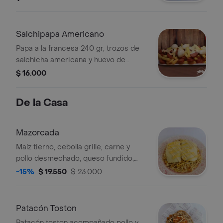
codorniz y salsas de la casa.
Salchipapa Americano
Papa a la francesa 240 gr, trozos de
salchicha americana y huevo de
codorniz.
$ 16.000
De la Casa
Mazorcada
Maíz tierno, cebolla grille, carne y
pollo desmechado, queso fundido,
salsas de ajo, de la casa y bbq, papa
-15%
$ 19.550
$ 23.000
chips y queso gratinado.
Patacón Toston
Patacón toston acompañado pollo y