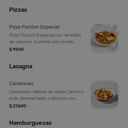
mayonesa y papas.
Pizzas
Pizza Porcion Especial
Pizza Porcion Especial con variedad
de sabores: tocineta con ciruela,
mexicana con nachos, colombianita,
$ 9500
vegetariana dulce, Nutella con fresas,
y mixta de la casa dulce o picante.
Lasagna
Canelones
Canelones rellenos de queso, jamón y
pollo desmechado, cubiertos con
champiñones y bañados en salsa
$ 27.600
boloñesa.
Hamburguesas