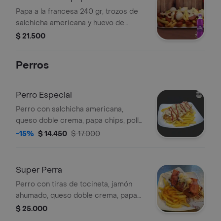
Postobon Uva 400 ml
Papa a la francesa 240 gr, trozos de
salchicha americana y huevo de
codorniz. + Gaseosa
$ 21.500
Perros
Perro Especial
Perro con salchicha americana,
queso doble crema, papa chips, pollo
desmechado, huevos de codorniz,
-15%
$ 14.450
$ 17.000
salsa de tomate, mayonesa y papas.
Super Perra
Perro con tiras de tocineta, jamón
ahumado, queso doble crema, papa
chips, huevos de codorniz, pollo
$ 25.000
desmechado, salsa de tomate,