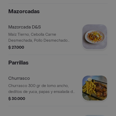
desmechado, huevo de codorniz,
salsa de tomate, mayonesa y papas.
Mazorcadas
Mazorcada D&S
Maiz Tierno, Cebolla Carne
Desmechada, Pollo Desmechado
Queso Fundido Papa, Champinon,
$ 27.000
Tocineta Huevos De Codorniz, Queso
Gratinado Y Salsas
Parrillas
Churrasco
Churrasco 300 gr de lomo ancho,
deditos de yuca, papas y ensalada de
la casa.
$ 30.000