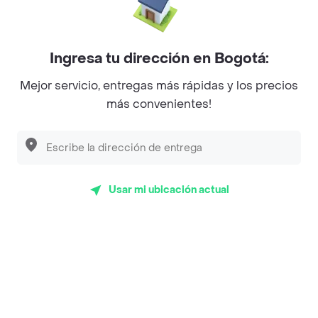
La Cesta
Mercari - Postres
Ingresa tu dirección en Bogotá:
Myriam Camhi Co
Mejor servicio, entregas más rápidas y los precios
Magnifique
más convenientes!
Empanaditas de Pipian - Empanadas
Desayunadero de la 42
Luisa Postres
Usar mi ubicación actual
Sopitas y Frijoladas
Subway
En los mas de 159 opiniones de clientes de Rappi fueron
realizadas pidiendo a domicilio de Tdt Hamburguesas -