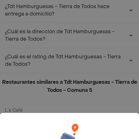
¿Tdt Hamburguesas - Tierra de Todos hace
entrega a domicilio?
¿Cuál es la dirección de Tdt Hamburguesas -
Tierra de Todos?
¿Cuál es el rating de Tdt Hamburguesas - Tierra
de Todos?
Restaurantes similares a Tdt Hamburguesas - Tierra de
Todos - Comuna 5
L´s Café
Philippe
Baskin Robbins