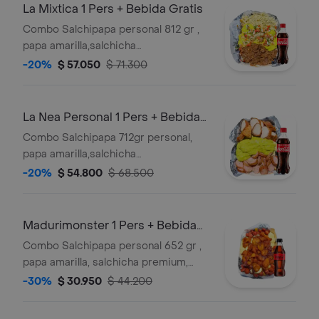
salsas verde,ajo,bbq honey + bebida
La Mixtica 1 Pers + Bebida Gratis
250 ml gratis
Combo Salchipapa personal 812 gr ,
papa amarilla,salchicha
premium,queso gratinado, carne
-20%
$ 57.050
$ 71.300
desmechada en salsa bbq honey,pollo
desmechado con
chimichurri,guacamole,pico de gallo. y
La Nea Personal 1 Pers + Bebida
salsas verde,ajo,bbq honey + bebida
Gratis
Combo Salchipapa 712gr personal,
250 ml gratis
papa amarilla,salchicha
premium,queso gratinado, chorizo
-20%
$ 54.800
$ 68.500
con limon pimienta, guacamole,
chicharron carnudo con limon
pimienta , salsas verde,ajo,bbq honey
Madurimonster 1 Pers + Bebida
Gratis
Combo Salchipapa personal 652 gr ,
papa amarilla, salchicha premium,
queso gratinado,maduro guayabo, y
-30%
$ 30.950
$ 44.200
salsas verde,ajo,bbq honey + bebida
250 ml gratis