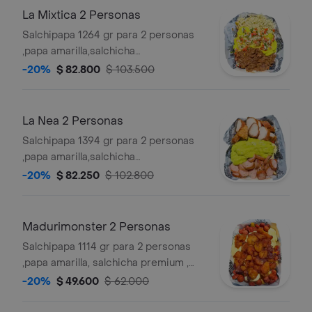
salsas verde,ajo,bbq honey
La Mixtica 2 Personas
Salchipapa 1264 gr para 2 personas
,papa amarilla,salchicha
premium,queso gratinado, carne
-20%
$ 82.800
$ 103.500
desmechada en salsa bbq honey,pollo
desmechado con
chimichurri,guacamole,pico de gallo. y
La Nea 2 Personas
salsas verde,ajo,bbq honey
Salchipapa 1394 gr para 2 personas
,papa amarilla,salchicha
premium,queso gratinado, chorizo
-20%
$ 82.250
$ 102.800
con limon pimienta, guacamole,
chicharron carnudo con limon
pimienta , salsas verde,ajo,bbq honey
Madurimonster 2 Personas
Salchipapa 1114 gr para 2 personas
,papa amarilla, salchicha premium ,
queso gratinado,maduro guayabo, y
-20%
$ 49.600
$ 62.000
salsas verde,ajo,bbq honey