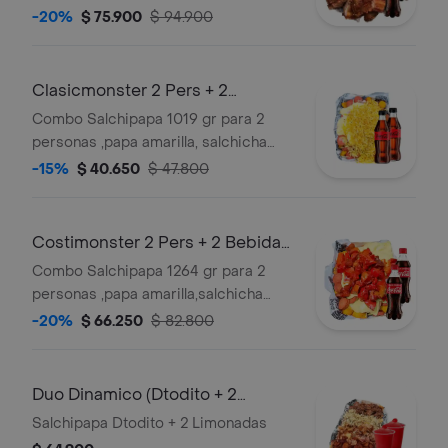
premium,queso
-20%
$ 75.900
$ 94.900
gratinado,maicitos,trozos de
chicharron carnudo con limon
pimienta,maduro guayabo y salsas
Clasicmonster 2 Pers + 2
verde,ajo,bbq honey + 2 bebidas 250
Bebidas Gratis
Combo Salchipapa 1019 gr para 2
ml gratis
personas ,papa amarilla, salchicha
premium , queso gratinado, ripio y
-15%
$ 40.650
$ 47.800
salsas verde,ajo,bbq honey + 2
bebidas 250 ml gratis
Costimonster 2 Pers + 2 Bebidas
Gratis
Combo Salchipapa 1264 gr para 2
personas ,papa amarilla,salchicha
premium,queso gratinado,costilla
-20%
$ 66.250
$ 82.800
ahumada sin hueso en salsa bbq
honey , y salsas verde,ajo,bbq honey +
2 bebidas 250 ml gratis
Duo Dinamico (Dtodito + 2
limonadas)
Salchipapa Dtodito + 2 Limonadas