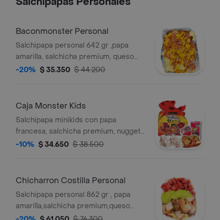
Salchipapas Personales
Baconmonster Personal
Salchipapa personal 642 gr ,papa
amarilla, salchicha premium, queso
gratinado, bacon, queso cheddar, y
-20%
$ 35.350
$ 44.200
salsas verde,ajo,bbq honey
Caja Monster Kids
Salchipapa minikids con papa
francesa, salchicha premium, nuggets
de pollo, jugo del valle, juguete
-10%
$ 34.650
$ 38.500
sorpresa
Chicharron Costilla Personal
Salchipapa personal 862 gr , papa
amarilla,salchicha premium,queso
gratinado,guacamole,trozos de
-20%
$ 61.050
$ 76.300