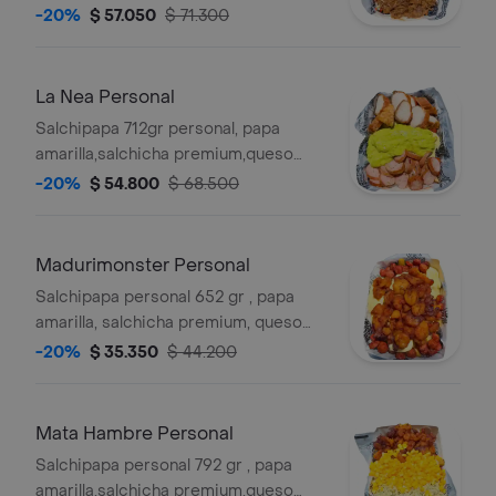
gratinado, carne desmechada en
-20%
$ 57.050
$ 71.300
salsa bbq honey,pollo desmechado
con chimichurri,guacamole,pico de
gallo. y salsas verde,ajo,bbq honey
La Nea Personal
Salchipapa 712gr personal, papa
amarilla,salchicha premium,queso
gratinado, chorizo con limon pimienta,
-20%
$ 54.800
$ 68.500
guacamole, chicharron carnudo con
limon pimienta , salsas verde,ajo,bbq
honey
Madurimonster Personal
Salchipapa personal 652 gr , papa
amarilla, salchicha premium, queso
gratinado,maduro guayabo, y salsas
-20%
$ 35.350
$ 44.200
verde,ajo,bbq honey
Mata Hambre Personal
Salchipapa personal 792 gr , papa
amarilla,salchicha premium,queso