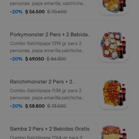
personas ,papa amarilla, salchicha
premium , queso gratinado, pollo
-20%
$ 56.500
$ 70.600
crunch en salsa a la naranja , y salsas
verde,ajo,bbq honey + 2 bebidas 250
ml gratis
Porkymonster 2 Pers + 2 Bebidas
Gratis
Combo Salchipapa 1214 gr para 2
personas ,papa amarilla,salchicha
premium,queso gratinado,trozos de
-20%
$ 69.050
$ 86.300
chicharron carnudo con limon
pimienta, y salsas verde,ajo,bbq honey
+ 2 bebidas 250 ml gratis
Ranchimonster 2 Pers + 2
Bebidas Gratis
Combo Salchipapa 1134 gr para 2
personas ,papa amarilla,salchicha
ranchera,queso gratinado,maicitos, y
-20%
$ 58.800
$ 73.500
salsas verde,ajo,bbq honey + 2
bebidas 250 ml gratis
Samba 2 Pers + 2 Bebidas Gratis
Combo Salchipapa 1264 gr para 2