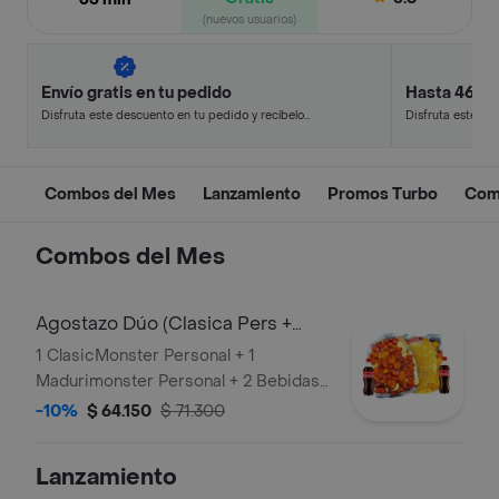
(nuevos usuarios)
Envío gratis en tu pedido
Hasta 46% 
Disfruta este descuento en tu pedido y recíbelo
Disfruta este de
en minutos.
en minutos.
Combos del Mes
Lanzamiento
Promos Turbo
Com
Combos del Mes
Agostazo Dúo (Clasica Pers +
Maduri Pers + 2 Bebidas 250 Ml)
1 ClasicMonster Personal + 1
Madurimonster Personal + 2 Bebidas
250 ml
-10%
$ 64.150
$ 71.300
Lanzamiento