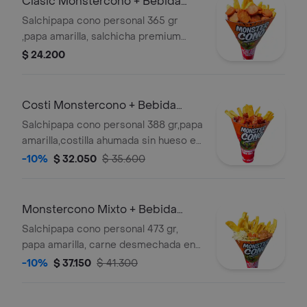
Clasic Monstercono + Bebida
Gratis
Salchipapa cono personal 365 gr
,papa amarilla, salchicha premium
,con 1 salsa a eleccion (verde,ajo,bbq
$ 24.200
honey o piña)
Costi Monstercono + Bebida
Gratis
Salchipapa cono personal 388 gr,papa
amarilla,costilla ahumada sin hueso en
salsa bbq honey ,con 1 salsa a
-10%
$ 32.050
$ 35.600
eleccion (verde,ajo,bbq honey o piña)
Monstercono Mixto + Bebida
Gratis
Salchipapa cono personal 473 gr,
papa amarilla, carne desmechada en
salsa bbq honey,pollo desmechado
-10%
$ 37.150
$ 41.300
con chimichurri,guacamole,pico de
gallo. con 1 salsa a eleccion