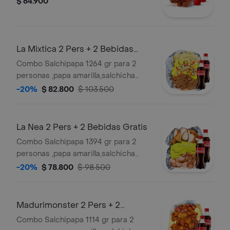
$ 64.900
La Mixtica 2 Pers + 2 Bebidas
Gratis
Combo Salchipapa 1264 gr para 2
personas ,papa amarilla,salchicha
premium,queso gratinado, carne
-20%
$ 82.800
$ 103.500
desmechada en salsa bbq honey,pollo
desmechado con
chimichurri,guacamole,pico de gallo. y
La Nea 2 Pers + 2 Bebidas Gratis
salsas verde,ajo,bbq honey + 2
Combo Salchipapa 1394 gr para 2
bebidas 250 ml gratis
personas ,papa amarilla,salchicha
premium,queso gratinado, chorizo
-20%
$ 78.800
$ 98.500
con limon pimienta, guacamole,
chicharron carnudo con limon
pimienta , salsas verde,ajo,bbq honey
Madurimonster 2 Pers + 2
+ 2 bebidas 250 ml gratis
Bebidas Gratis
Combo Salchipapa 1114 gr para 2