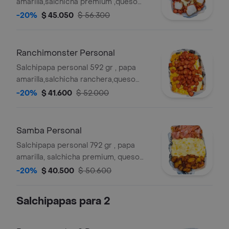
amarilla,salchicha premium ,queso
gratinado,trozos de chicharron
-20%
$ 45.050
$ 56.300
carnudo con limon pimienta, y salsas
verde,ajo,bbq honey
Ranchimonster Personal
Salchipapa personal 592 gr , papa
amarilla,salchicha ranchera,queso
gratinado,maicitos, y salsas
-20%
$ 41.600
$ 52.000
verde,ajo,bbq honey
Samba Personal
Salchipapa personal 792 gr , papa
amarilla, salchicha premium, queso
gratinado, maicitos,maduro
-20%
$ 40.500
$ 50.600
guayabo,bacon y salsas verde,ajo,bbq
honey
Salchipapas para 2