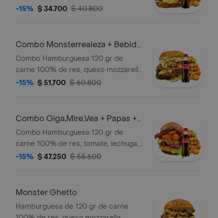
papas callejera (ripio), cebolla
-15%
$ 34.700
$ 40.800
caramelizada, pan brioche, y salsas
caseras (verde y ajo). + papas +
bebida
Combo Monsterrealeza + Bebida
250 Ml
Combo Hamburguesa 120 gr de
carne 100% de res, queso mozzarella,
tomate , lechuga, carne desmechada
-15%
$ 51.700
$ 60.800
en salsa bbq honey, pollo
desmechado con chimichurri , queso
de untar, pan brioche, y salsas
Combo Oiga,Mire,Vea + Papas +
caseras (verde y ajo). + papas +
Bebida 250 Ml
Combo Hamburguesa 120 gr de
bebida
carne 100% de res, tomate, lechuga,
carne desmechada en salsa bbq
-15%
$ 47.250
$ 55.600
honey, queso mozzarella, 2 lonjas de
tocineta, queso de untar, maduro
guayabo, pan brioche , y salsas
Monster Ghetto
caseras (verde y ajo). + papas +
Hamburguesa de 120 gr de carne
bebida
100% de res, queso mozzarella,