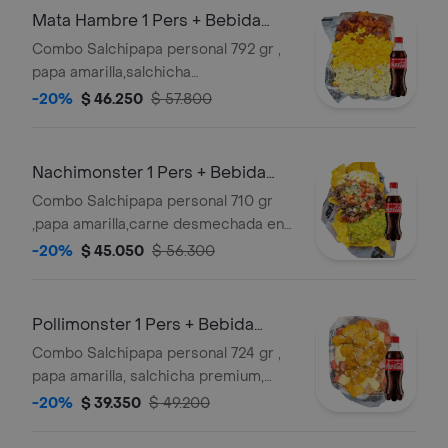
Mata Hambre 1 Pers + Bebida
Gratis
Combo Salchipapa personal 792 gr ,
papa amarilla,salchicha
premium,queso gratinado,pollo
-20%
$ 46.250
$ 57.800
desmechado con chimichurri,maduro
guayabo , maicitos y salsas verde,ajo
,bbq honey + bebida 250 ml gratis
Nachimonster 1 Pers + Bebida
Gratis
Combo Salchipapa personal 710 gr
,papa amarilla,carne desmechada en
salsa bbq honey,guacamole,queso
-20%
$ 45.050
$ 56.300
con maiz,pico de gallo,nachos, y
salsas verde,ajo,bbq honey + bebida
250 ml gratis
Pollimonster 1 Pers + Bebida
Gratis
Combo Salchipapa personal 724 gr ,
papa amarilla, salchicha premium,
queso gratinado, pollo crunch en
-20%
$ 39.350
$ 49.200
salsa a la naranja , y salsas
verde,ajo,bbq honey + bebida 250 ml