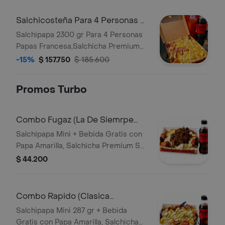
Salchicosteña Para 4 Personas +
(Gaseosa 1,5 Lt Gratis)
Salchipapa 2300 gr Para 4 Personas
Papas Francesa,Salchicha Premium
,Costilla Ahumada sin
-15%
$ 157.750
$ 185.600
Hueso,Butifarra,Salsa de Ajo,Salsa de
Piña,Lechuga Batavia,Queso
Promos Turbo
Costeño,Ripio,Queso Gratinado,Pollo
Desmechado,Carne
Desmechada,Bacon Premium,Maiz
Combo Fugaz (La De Siemrpe
Mini+ Bebida)
Salchipapa Mini + Bebida Gratis con
Papa Amarilla, Salchicha Premium SM
, Queso Gratinado, Carne
$ 44.200
desmechada ,Salsa de la Casa
Combo Rapido (Clasica
Mini+Bebida)
Salchipapa Mini 287 gr + Bebida
Gratis con Papa Amarilla, Salchicha