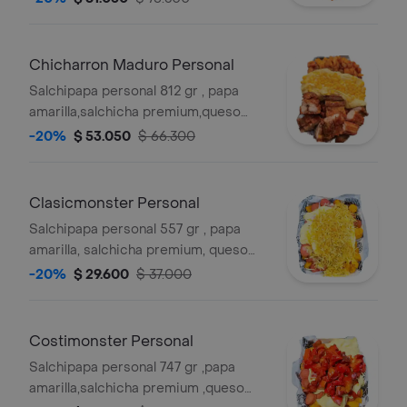
chicharron carnudo con limon
pimienta,costilla ahumada sin hueso
en salsas bbq honey y salsa
Chicharron Maduro Personal
verde,ajo,bbq honey
Salchipapa personal 812 gr , papa
amarilla,salchicha premium,queso
gratinado,maicitos,trozos de
-20%
$ 53.050
$ 66.300
chicharron carnudo con limon
pimienta,maduro guayabo y salsas
verde,ajo,bbq honey
Clasicmonster Personal
Salchipapa personal 557 gr , papa
amarilla, salchicha premium, queso
gratinado, ripio y salsas verde,ajo,bbq
-20%
$ 29.600
$ 37.000
honey
Costimonster Personal
Salchipapa personal 747 gr ,papa
amarilla,salchicha premium ,queso