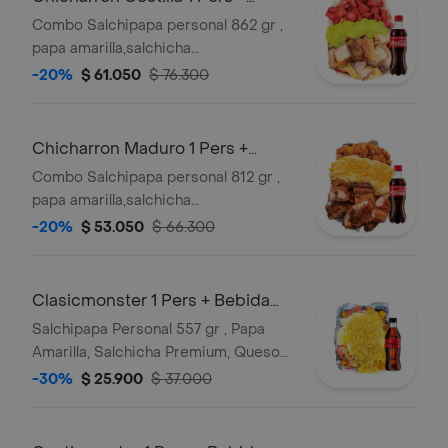
Bebida Gratis
Combo Salchipapa personal 862 gr ,
papa amarilla,salchicha
premium,queso
-20%
$ 61.050
$ 76.300
gratinado,guacamole,trozos de
chicharron carnudo con limon
pimienta,costilla ahumada sin hueso
Chicharron Maduro 1 Pers +
en salsas bbq honey y salsas
Bebida Gratis
Combo Salchipapa personal 812 gr ,
verde,ajo,bbq honey + bebida 250 ml
papa amarilla,salchicha
gratis
premium,queso
-20%
$ 53.050
$ 66.300
gratinado,maicitos,trozos de
chicharron carnudo con limon
pimienta,maduro guayabo y salsas
Clasicmonster 1 Pers + Bebida
verde,ajo,bbq honey + bebida 250 ml
Gratis
Salchipapa Personal 557 gr , Papa
gratis
Amarilla, Salchicha Premium, Queso
Gratinado, Ripio y Salsas
-30%
$ 25.900
$ 37.000
Verde,Ajo,Bbq Honey + BEBIDA 250
ML GRATIS