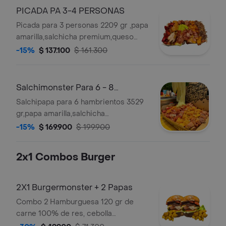
en salsa bbq honey ,carne
PICADA PA 3-4 PERSONAS
desmechada en salsa bbq
Picada para 3 personas 2209 gr ,papa
honey,guacamole, chorizo con limon
amarilla,salchicha premium,queso
pimienta y salsas verde,ajo,bbq honey
gratinado,bacon, maduro guayabo
-15%
$ 137.100
$ 161.300
premium,chicharron con limon
pimienta, costilla ahumada en salsa
bbq honey ,carne desmechada en
Salchimonster Para 6 - 8
salsa bbq honey,guacamole, chorizo
Personas
Salchipapa para 6 hambrientos 3529
con limon pimienta y salsas
gr,papa amarilla,salchicha
verde,ajo,bbq honey
premium,pollo crunch en salsa a la
-15%
$ 169.900
$ 199.900
naranja,bacon premium,costilla
ahumada en salsa bbq honey,chorizo
2x1 Combos Burger
con limon pimienta , maicitos, queso
gratinado,ripio, maduro,guayabo, y
salsa verde,ajo, bbq honey
2X1 Burgermonster + 2 Papas
Combo 2 Hamburguesa 120 gr de
carne 100% de res, cebolla
caramelizada, salchicha ranchera sm,