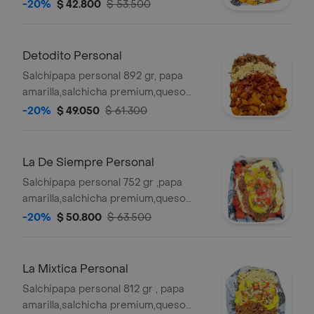
gratinado,costilla ahumada sin hueso
-20%
$ 42.800
$ 53.500
en salsas bbq honey , y salsas
verde,ajo,bbq honey
Detodito Personal
Salchipapa personal 892 gr, papa
amarilla,salchicha premium,queso
gratinado, carne desmechada en
-20%
$ 49.050
$ 61.300
salsa bbq honey ,pollo desmechado
con chimichurri, bacon , maduro
guayabo premium y salsas
La De Siempre Personal
verde,ajo,bbq honey
Salchipapa personal 752 gr ,papa
amarilla,salchicha premium,queso
gratinado, carne desmechada en
-20%
$ 50.800
$ 63.500
salsa bbq honey,guacamole,pico de
gallo, y salsas verde,ajo,bbq honey
La Mixtica Personal
Salchipapa personal 812 gr , papa
amarilla,salchicha premium,queso