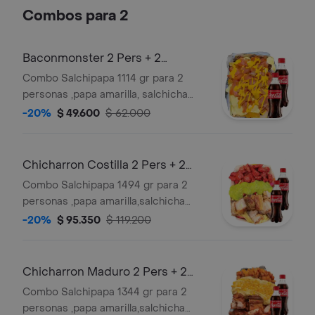
honey + bebida 250 ml gratis
Combos para 2
Baconmonster 2 Pers + 2
Bebidas Gratis
Combo Salchipapa 1114 gr para 2
personas ,papa amarilla, salchicha
premium , queso gratinado, bacon,
-20%
$ 49.600
$ 62.000
queso cheddar, y salsas verde,ajo,bbq
honey + 2 bebidas 250 ml gratis
Chicharron Costilla 2 Pers + 2
Bebidas Gratis
Combo Salchipapa 1494 gr para 2
personas ,papa amarilla,salchicha
premium,queso
-20%
$ 95.350
$ 119.200
gratinado,guacamole,trozos de
chicharron carnudo con limon
pimienta,costilla ahumada sin hueso
Chicharron Maduro 2 Pers + 2
en salsa bbq honey y salsas
Bebidas Gratis
Combo Salchipapa 1344 gr para 2
verde,ajo,bbq honey + 2 bebidas 250
personas ,papa amarilla,salchicha
ml gratis