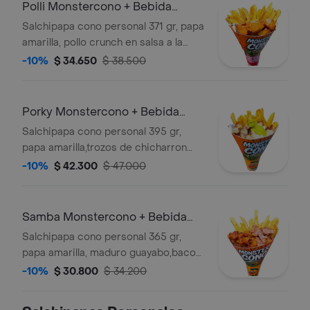
(verde,ajo,bbq honey o piña)
Polli Monstercono + Bebida
Gratis
Salchipapa cono personal 371 gr, papa
amarilla, pollo crunch en salsa a la
naranja , con 1 salsa a eleccion
-10%
$ 34.650
$ 38.500
(verde,ajo,bbq honey o piña)
Porky Monstercono + Bebida
Gratis
Salchipapa cono personal 395 gr,
papa amarilla,trozos de chicharron
carnudo con limon pimienta,
-10%
$ 42.300
$ 47.000
guacamole, con 1 salsa a eleccion
(verde,ajo,bbq honey o piña)
Samba Monstercono + Bebida
Gratis
Salchipapa cono personal 365 gr,
papa amarilla, maduro guayabo,bacon,
con 1 salsa a eleccion (verde,ajo,bbq
-10%
$ 30.800
$ 34.200
honey o piña)