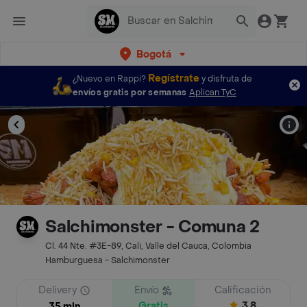
Bogotá
Regístrate
¿Nuevo en Rappi?
y disfruta de
envíos gratis por semanas
Aplican TyC
Salchimonster - Comuna 2
Cl. 44 Nte. #3E-89, Cali, Valle del Cauca, Colombia
Hamburguesa - Salchimonster
Delivery
Envío
Calificación
Gratis
3.8
35 min