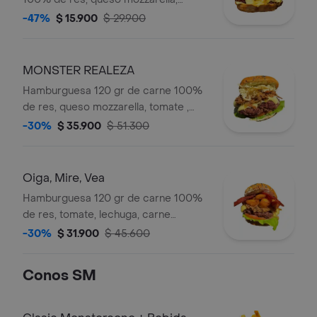
papas callejera (ripio), cebolla
-47%
$ 15.900
$ 29.900
caramelizada, pan brioche, y salsas
caseras (verde y ajo).
MONSTER REALEZA
Hamburguesa 120 gr de carne 100%
de res, queso mozzarella, tomate ,
lechuga, carne desmechada en salsa
-30%
$ 35.900
$ 51.300
bbq honey, pollo desmechado con
chimichurri , queso de Untar, pan
brioche, y salsas caseras (verde y ajo)
Oiga, Mire, Vea
Hamburguesa 120 gr de carne 100%
de res, tomate, lechuga, carne
desmechada en salsa bbq honey,
-30%
$ 31.900
$ 45.600
queso mozzarella, 2 lonjas de
tocineta, queso de Untar, maduro
Conos SM
guayabo, pan brioche , y salsas
caseras (verde y ajo).