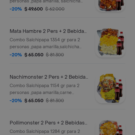
personas ,papa amarilla, salchicha
premium , queso gratinado,maduro
-20%
$ 49.600
$ 62.000
guayabo, y salsas verde,ajo,bbq honey
+ 2 bebidas 250 ml gratis
Mata Hambre 2 Pers + 2 Bebidas
Gratis
Combo Salchipapa 1354 gr para 2
personas ,papa amarilla,salchicha
premium,queso gratinado,pollo
-20%
$ 65.050
$ 81.300
desmechado con chimichurri,maduro
guayabo , maicitos y salsa verde,ajo
,bbq honey + 2 bebidas 250 ml gratis
Nachimonster 2 Pers + 2 Bebidas
Gratis
Combo Salchipapa 1154 gr para 2
personas ,papa amarilla,carne
desmechada en salsa bbq
-20%
$ 65.050
$ 81.300
honey,guacamole,queso con
maiz,pico de gallo,nachos, y salsas
verde,ajo,bbq honey + 2 bebidas 250
Pollimonster 2 Pers + 2 Bebidas
ml gratis
Gratis
Combo Salchipapa 1284 gr para 2