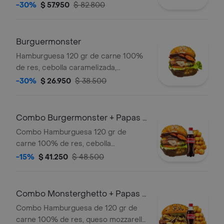
carne desmechada en salsa bbq
-30%
$ 57.950
$ 82.800
honey, queso mozzarella, 2 lonjas de
tocineta, queso de untar , maduro
guayabo, pan brioche , y salsas
Burguermonster
caseras (verde y ajo). + papas
Hamburguesa 120 gr de carne 100%
de res, cebolla caramelizada,
salchicha ranchera sm, queso
-30%
$ 26.950
$ 38.500
mozarella, pan brioche, lechuga,
tomate,queso de Untar y salsas
caseras (verde y ajo)
Combo Burgermonster + Papas +
Bebida 250 Ml
Combo Hamburguesa 120 gr de
carne 100% de res, cebolla
caramelizada, salchicha ranchera sm,
-15%
$ 41.250
$ 48.500
queso mozarella, pan brioche,
lechuga, tomate,queso de untar y
salsas caseras (verde y ajo) + papas +
Combo Monsterghetto + Papas +
bebida
Bebida 250 Ml
Combo Hamburguesa de 120 gr de
carne 100% de res, queso mozzarella,