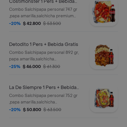
Costimonster 1 Pers + Bebida
Gratis
Combo Salchipapa personal 747 gr
,papa amarilla,salchicha premium
,queso gratinado,costilla ahumada sin
-20%
$ 42.800
$ 53.500
hueso en salsas bbq honey , y salsas
verde,ajo,bbq honey + bebida 250 ml
gratis
Detodito 1 Pers + Bebida Gratis
Combo Salchipapa personal 892 gr,
papa amarilla,salchicha
premium,queso gratinado, carne
-25%
$ 46.000
$ 61.300
desmechada en salsa bbq honey
,pollo desmechado con chimichurri,
bacon , maduro guayabo premium y
La De Siempre 1 Pers + Bebida
salsas verde,ajo,bbq honey + bebida
Gratis
Combo Salchipapa personal 752 gr
250 ml gratis
,papa amarilla,salchicha
premium,queso gratinado, carne
-20%
$ 50.800
$ 63.500
desmechada en salsa bbq
honey,guacamole,pico de gallo, y