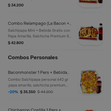
Premium SM , Queso Gratinado, Salsa
$ 34.200
de la Casa
Combo Relampago (La Bacon +
Bebida)
Salchipapa Mini + Bebida Gratis con
Papa Amarilla, Salchicha Premium SM
, Queso Gratinado, Tocienta , Chedar ,
$ 42.800
Salsa de la Casa
Combos Personales
Baconmonster 1 Pers + Bebida
Gratis
Combo Salchipapa personal 642 gr
,papa amarilla, salchicha premium,
queso gratinado, bacon, queso
-20%
$ 35.350
$ 44.200
cheddar, y salsas verde,ajo,bbq honey
+ bebida 250 ml gratis
Chicharron Costilla 1 Pers +