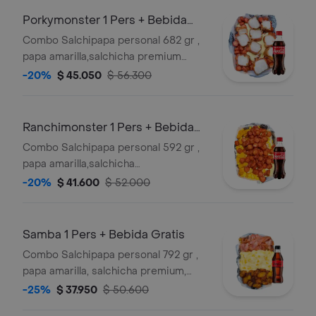
gratis
Porkymonster 1 Pers + Bebida
Gratis PORKYMONSTER
Combo Salchipapa personal 682 gr ,
PERSONAL
papa amarilla,salchicha premium
,queso gratinado,trozos de chicharron
-20%
$ 45.050
$ 56.300
carnudo con limon pimienta, y salsas
verde,ajo,bbq honey + bebida 250 ml
gratis
Ranchimonster 1 Pers + Bebida
Gratis
Combo Salchipapa personal 592 gr ,
papa amarilla,salchicha
ranchera,queso gratinado,maicitos, y
-20%
$ 41.600
$ 52.000
salsas verde,ajo,bbq honey + bebida
250 ml gratis
Samba 1 Pers + Bebida Gratis
Combo Salchipapa personal 792 gr ,
papa amarilla, salchicha premium,
queso gratinado, maicitos,maduro
-25%
$ 37.950
$ 50.600
guayabo,bacon y salsas verde,ajo,bbq