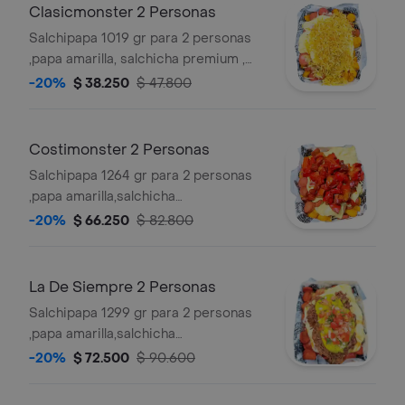
pimienta,maduro guayabo y salsas
Clasicmonster 2 Personas
verde,ajo,bbq honey
Salchipapa 1019 gr para 2 personas
,papa amarilla, salchicha premium ,
queso gratinado, ripio y salsas
-20%
$ 38.250
$ 47.800
verde,ajo,bbq honey
Costimonster 2 Personas
Salchipapa 1264 gr para 2 personas
,papa amarilla,salchicha
premium,queso gratinado,costilla
-20%
$ 66.250
$ 82.800
ahumada sin hueso en salsa bbq
honey , y salsas verde,ajo,bbq honey
La De Siempre 2 Personas
Salchipapa 1299 gr para 2 personas
,papa amarilla,salchicha
premium,queso gratinado, carne
-20%
$ 72.500
$ 90.600
desmechada en salsa bbq
honey,guacamole,pico de gallo, y