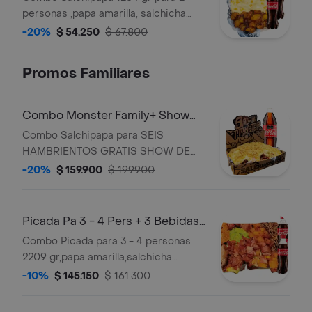
personas ,papa amarilla, salchicha
premium , queso gratinado,
-20%
$ 54.250
$ 67.800
maicitos,maduro guayabo,bacon y
salsas verde,ajo,bbq honey + 2
Promos Familiares
bebidas 250 ml gratis
Combo Monster Family+ Show
De Queso + Gaseosa 1,5 Lts
Combo Salchipapa para SEIS
HAMBRIENTOS GRATIS SHOW DE
QUESO , GRATIS GASEOSA 1,5 LT
-20%
$ 159.900
$ 199.900
COCACOLA con Papa
Amarilla,Salchicha Premium
SM,Bacon Premium,Costilla Ahumada
Picada Pa 3 - 4 Pers + 3 Bebidas
en Salsa Bbq Honey, Maicitos, Queso
250Ml Gratis
Combo Picada para 3 - 4 personas
Gratinado,Ripio, Maduro,Guayabo, y
2209 gr,papa amarilla,salchicha
Salsa Verde,Ajo, Bbq Honey
premium,queso gratinado,bacon,
-10%
$ 145.150
$ 161.300
maduro guayabo premium,chicharron
con limon pimienta, costilla ahumada