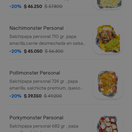
gratinado,pollo desmechado con
-20%
$ 46.250
$ 57.800
chimichurri,maduro guayabo ,
maicitos y salsas verde,ajo ,bbq
honey
Nachimonster Personal
Salchipapa personal 710 gr ,papa
amarilla,carne desmechada en salsa
bbq honey,guacamole,queso con
-20%
$ 45.050
$ 56.300
maiz,pico de gallo,nachos, y salsas
verde,ajo,bbq honey
Pollimonster Personal
Salchipapa personal 724 gr , papa
amarilla, salchicha premium, queso
gratinado, pollo crunch en salsa a la
-20%
$ 39.350
$ 49.200
naranja , y salsas verde,ajo,bbq honey
Porkymonster Personal
Salchipapa personal 682 gr , papa