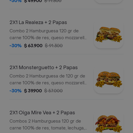
-30%
$ 49.900
$ 71.300
queso mozarella, pan brioche,
lechuga, tomate,queso de untar y
salsas caseras (verde y ajo) + papas
2X1 La Realeza + 2 Papas
Combo 2 Hamburguesa 120 gr de
carne 100% de res, queso mozzarella,
tomate , lechuga, carne desmechada
-30%
$ 63.900
$ 91.300
en salsa bbq honey, pollo
desmechado con chimichurri , queso
de untar , pan brioche, y salsas
2X1 Monsterguetto + 2 Papas
caseras (verde y ajo). + papas
Combo 2 Hamburguesa de 120 gr de
carne 100% de res, queso mozzarella,
papas callejera (ripio), cebolla
-30%
$ 39.900
$ 57.000
caramelizada, pan brioche, y salsas
caseras (verde y ajo). + papas
2X1 Oiga Mire Vea + 2 Papas
Combos 2 Hamburguesa 120 gr de
carne 100% de res, tomate, lechuga,