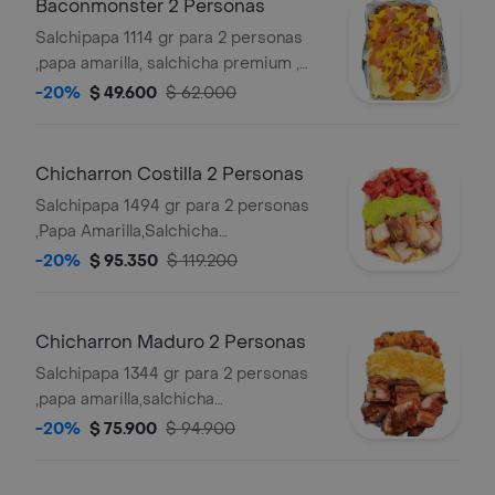
Baconmonster 2 Personas
Salchipapa 1114 gr para 2 personas
,papa amarilla, salchicha premium ,
queso gratinado, bacon, queso
-20%
$ 49.600
$ 62.000
cheddar, y salsas verde,ajo,bbq honey
Chicharron Costilla 2 Personas
Salchipapa 1494 gr para 2 personas
,Papa Amarilla,Salchicha
Premium,Queso
-20%
$ 95.350
$ 119.200
Gratinado,Guacamole,Trozos de
Chicharron Carnudo con Limon
Pimienta,Costilla Ahumada SIN
Chicharron Maduro 2 Personas
HUESO en Salsa Bbq Honey y Salsas
Salchipapa 1344 gr para 2 personas
Verde,Ajo,Bbq Honey
,papa amarilla,salchicha
premium,queso
-20%
$ 75.900
$ 94.900
gratinado,maicitos,trozos de
chicharron carnudo con limon