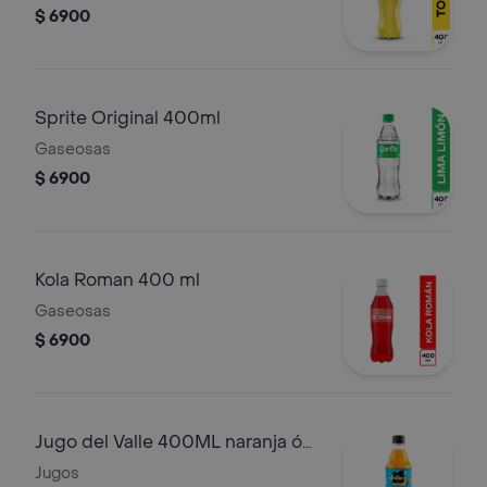
$ 6900
Sprite Original 400ml
Gaseosas
$ 6900
Kola Roman 400 ml
Gaseosas
$ 6900
Jugo del Valle 400ML naranja ó
mandarina
Jugos