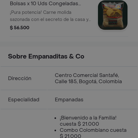
aceite.
Bolsas x 10 Uds Congeladas
Carne
¡Pura potencia! Carne molida
sazonada con el secreto de la casa y
esa masa de maíz peto que suena
$ 56.500
'crunch' en cada mordisco. ¡Tu yo del
futuro te lo agradecerá! Listas para tu
freidora de aire. Perfectas para la
lonchera de los niños, ese antojo de
Sobre Empanaditas & Co
media noche ó esa visita inesperada.
Centro Comercial Santafé,
Dirección
Calle 185, Bogotá, Colombia
Especialidad
Empanadas
¡Bienvenido a la Familia!
cuesta $ 21.000
Combo Colombiano cuesta
$ 21.000