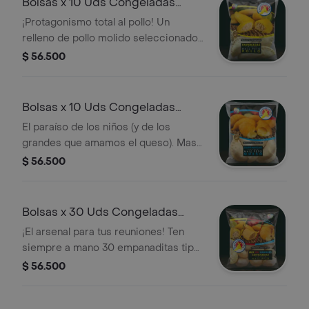
Bolsas x 10 Uds Congeladas
Pollo
¡Protagonismo total al pollo! Un
relleno de pollo molido seleccionado.
Masa de maíz peto, sabor auténtico,
$ 56.500
ideal para quienes buscan la mejor
calidad en cada bocado. Prepáralas
en freidoara de aire o aceite en
Bolsas x 10 Uds Congeladas
pocos minutos.
Queso
El paraíso de los niños (y de los
grandes que amamos el queso). Masa
dulcecita y un relleno que se estira
$ 56.500
con amor. Prepáralas en freidora de
aire o en aceite en pocos minutos.
Bolsas x 30 Uds Congeladas
Coctel
¡El arsenal para tus reuniones! Ten
siempre a mano 30 empanaditas tipo
coctel para quedar como el mejor
$ 56.500
anfitrión en pocos minutos.
Prepáralas en freidora de aire o en