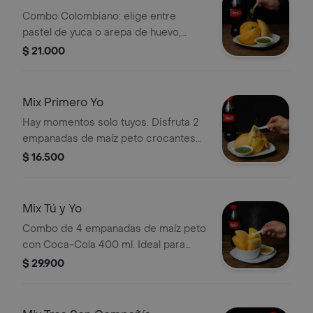
cerrar el momento. No es solo un
Combo Colombiano: elige entre
combo: es la razón por la que vas a
pastel de yuca o arepa de huevo,
volver.
acompañado de una empanada y una
$ 21.000
Coca-Cola de 400 ml. Incluye salsa
verde.
Mix Primero Yo
Hay momentos solo tuyos. Disfruta 2
empanadas de maíz peto crocantes
con los sabores que elijas, nuestro ají
$ 16.500
casero y una Coca-Cola bien fría. Un
instante que merece lo mejor: el
placer de no compartir.
Mix Tú y Yo
Combo de 4 empanadas de maíz peto
con Coca-Cola 400 ml. Ideal para
compartir, cada uno elige dos
$ 29.900
sabores. Incluye ají casero.