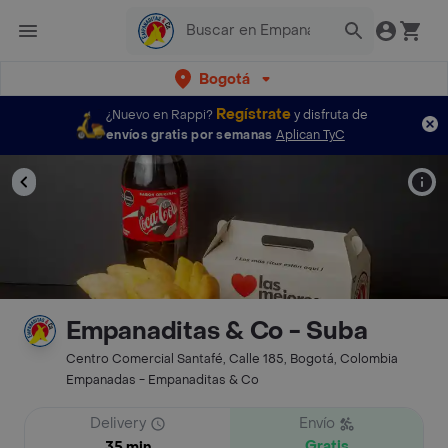
Bogotá
Regístrate
¿Nuevo en Rappi?
y disfruta de
envíos gratis por semanas
Aplican TyC
Empanaditas & Co - Suba
Centro Comercial Santafé, Calle 185, Bogotá, Colombia
Empanadas - Empanaditas & Co
Delivery
Envío
Gratis
35 min