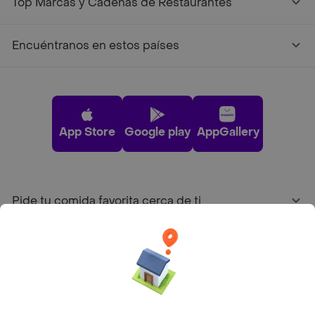
Top Marcas y Cadenas de Restaurantes
Encuéntranos en estos países
App Store
Google play
AppGallery
Pide tu comida favorita cerca de ti
Categorías
Únete a Rappi