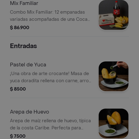
Coca-Cola de 1.5L garantiza que el
Mix Familiar
parche dure lo necesario. ¡El plan
Combo Mix Familiar: 12 empanadas
ideal para compartir!
variadas acompañadas de una Coca-
Cola de 1.5 L. Ideal para compartir en
$ 86.900
familia.
Entradas
Pastel de Yuca
¡Una obra de arte crocante! Masa de
yuca doradita rellena con carne, arroz,
arveja y su infaltable cuartito de
$ 8500
huevo. ¡Espectacular es poco!"
Arepa de Huevo
Arepa de maíz rellena de huevo, típica
de la costa Caribe. Perfecta para
disfrutar con salsa.
$ 7500