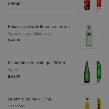
$ 9000
Brisa saborizada limón ó manzana
280ML
Aguas con gas Saborzada
$ 3500
Manantial con ó sin gas 300 ml
Aguas
$ 6500
Quatro Original 400ML
Gaseosas