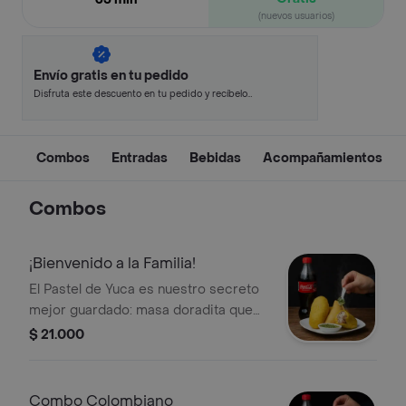
(nuevos usuarios)
Envío gratis en tu pedido
Disfruta este descuento en tu pedido y recíbelo
en minutos.
Combos
Entradas
Bebidas
Acompañamientos
Combos
¡Bienvenido a la Familia!
El Pastel de Yuca es nuestro secreto
mejor guardado: masa doradita que
cruje en cada mordisco, rellena de
$ 21.000
carne molida, arroz, arveja y su
cuartico de huevo. La empanada que
elijas y una Coca-Cola bien fría para
Combo Colombiano