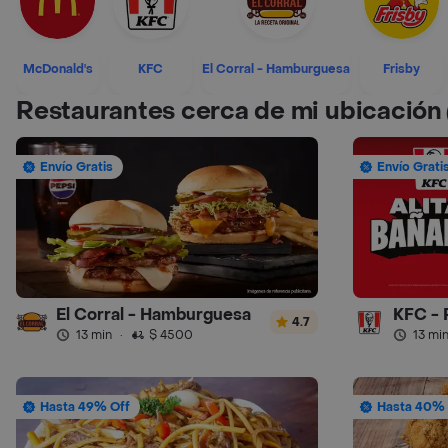
McDonald's
KFC
El Corral - Hamburguesa
Frisby
Restaurantes cerca de mi ubicación
Envío Gratis
Envío Grati
El Corral - Hamburguesa
KFC - 
4.7
13 min
·
$ 4500
13 mi
Hasta 49% Off
Hasta 40% 