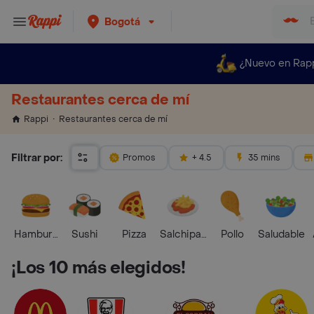
Bogotá
¿Nuevo en Rap
Restaurantes cerca de mí
Restaurantes cerca de mí
Rappi
Filtrar por:
Promos
+ 4.5
35 mins
Hamburguesa
Sushi
Pizza
Salchipapas
Pollo
Saludable
¡Los 10 más elegidos!