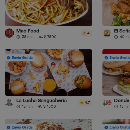
Mao Food
El Seño
4
35 min
·
$ 7500
40 mi
Envío Gratis
Envío Grati
La Lucha Sanguchería
Donde 
4.7
13 min
·
$ 4500
15 mi
Envío Gratis
Envío Grati