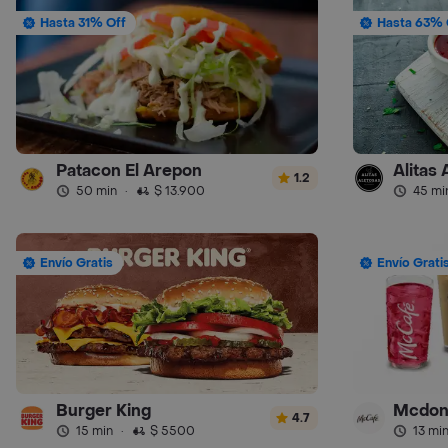
Hasta 31% Off
Hasta 63% 
Patacon El Arepon
Alitas 
1.2
50 min
·
$ 13.900
45 mi
Envío Gratis
Envío Grati
Burger King
Mcdon
4.7
15 min
·
$ 5500
13 mi