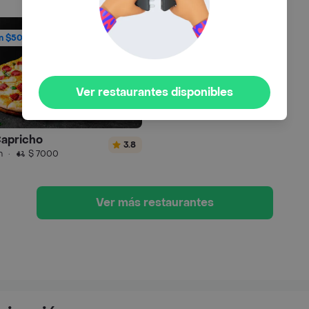
n $50mil
Ver restaurantes disponibles
Capricho
3.8
n
·
$ 7000
Ver más restaurantes