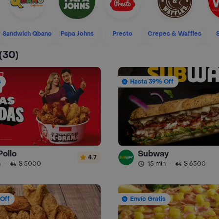
Sandwich Qbano
Papa Johns
Presto
Crepes & Waffles
(30)
s
Hasta 39% Off
Pollo
Subway
4.7
n
·
$ 5000
15 min
·
$ 6500
Off
Envío Gratis