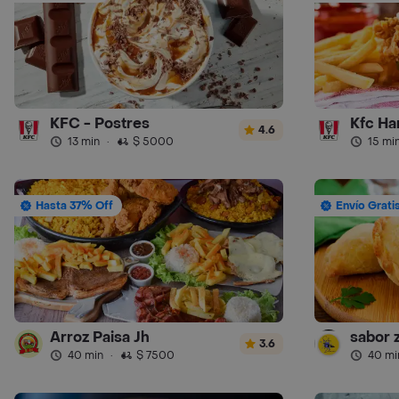
KFC - Postres
Kfc H
4.6
13 min
·
$ 5000
15 mi
Hasta 37% Off
Envío Grati
Arroz Paisa Jh
sabor 
3.6
40 min
·
$ 7500
40 mi