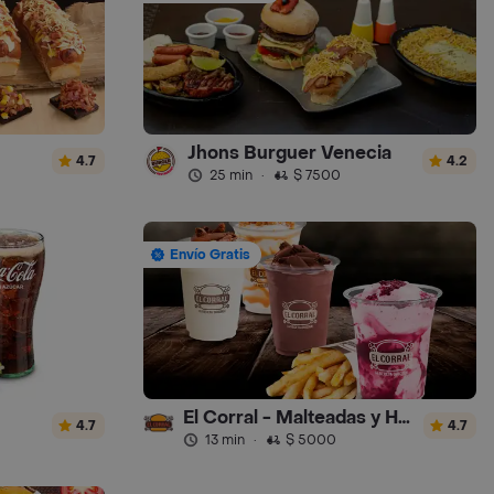
Jhons Burguer Venecia
4.7
4.2
25 min
·
$ 7500
Envío Gratis
El Corral - Malteadas y Helados
4.7
4.7
13 min
·
$ 5000