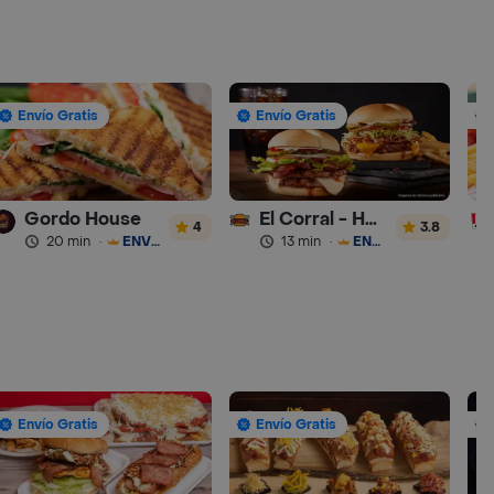
Envío Gratis
Envío Gratis
Gordo House
El Corral - Hamburguesa
4
3.8
20 min
·
ENVÍO GRATIS
13 min
·
ENVÍO GRATIS
Envío Gratis
Envío Gratis