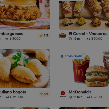
amburguesas
El Corral - Vaqueros
4.3
n
·
$ 5000
13 min
·
$ 5000
s
Envío Gratis
zuliano bogota
McDonald's
1.4
n
·
$ 12.000
13 min
·
$ 3500