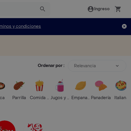
Ingreso
minos y condiciones
Ordenar por :
Relevancia
ica
Parrilla
Comida Rápida
Jugos y Batidos
Empanadas
Panadería
Italiana