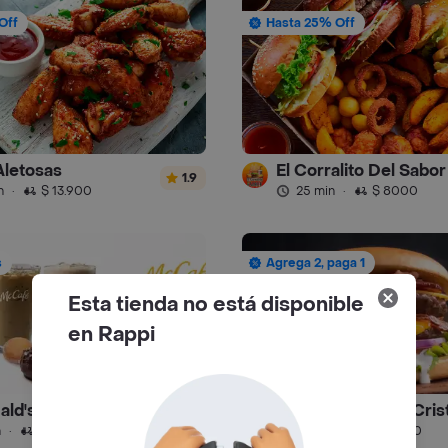
Off
Hasta 25% Off
Aletosas
1.9
n
·
$ 13.900
25 min
·
$ 8000
s
Agrega 2, paga 1
Esta tienda no está disponible
en Rappi
ald's McCafé
Pizzeria Rancho Crist
4.8
n
·
$ 4500
35 min
·
$ 7000