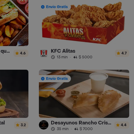
Envío Gratis
El Corralito Del Sabor que Sabor
KFC Alitas
4.6
4.7
13 min
·
$ 5000
Envío Gratis
al
Desayunos Rancho Cristal
3.2
4.4
35 min
·
$ 7000