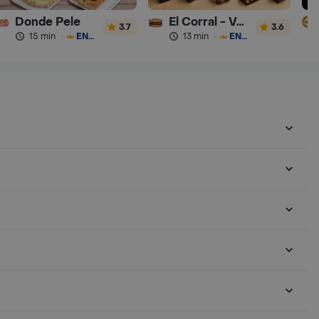
Donde Pele
El Corral - Vaqueros
3.7
3.6
15 min
·
ENVÍO GRATIS
13 min
·
ENVÍO GRATIS