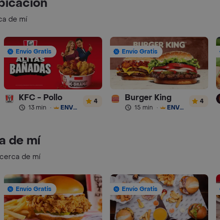
bicación
ca de mí
Envío Gratis
Envío Gratis
KFC - Pollo
Burger King
4
4
13 min
·
ENVÍO GRATIS
15 min
·
ENVÍO GRATIS
a de mí
 cerca de mí
Envío Gratis
Envío Gratis