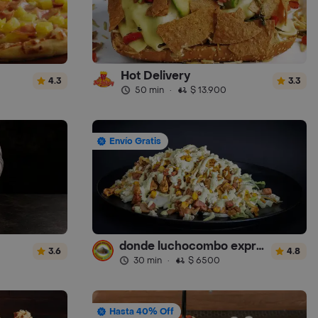
Hot Delivery
4.3
3.3
50 min
·
$ 13.900
Envío Gratis
donde luchocombo express
3.6
4.8
30 min
·
$ 6500
Hasta 40% Off