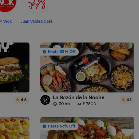
Sr Wok
Juan Valdez Café
Hasta 55% Off
La Sazón de la Noche
4.6
4.1
30 min
·
$ 7500
Hasta 63% Off