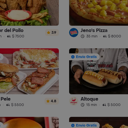
r del Pollo
Jeno's Pizza
3.9
n
·
$ 7500
35 min
·
$ 8000
s
Envío Gratis
Pele
Altoque
4.8
n
·
$ 5500
15 min
·
$ 5000
s
Envío Gratis