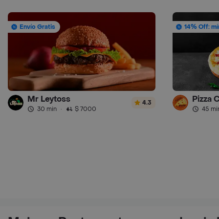
Envío Gratis
14% Off: mí
Mr Leytoss
Pizza 
4.3
30 min
·
$ 7000
45 mi