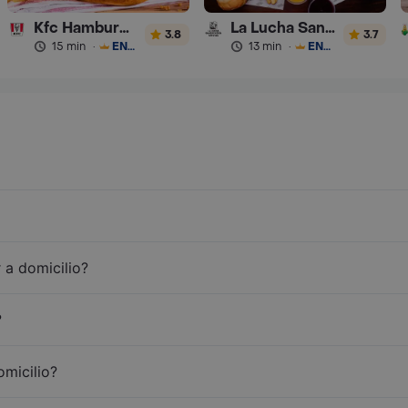
Kfc Hamburguesas
La Lucha Sanguchería
3.8
3.7
15 min
·
ENVÍO GRATIS
13 min
·
ENVÍO GRATIS
 a domicilio?
?
omicilio?