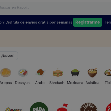
Registrarme
pi?
Disfruta de
envíos gratis por semanas
Tér
¡Nuevos!
Arepas
Desayunos
Árabe
Sánduches
Mexicana
Asiática
Típ