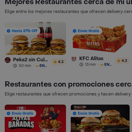
Mejores Restaurantes cerca de mi u
Elige entre los mejores restaurantes que ofrecen delivery cer
Hasta 37% Off
Envío Gratis
KFC Alitas
Peka2 sin Culpa Lourdes
4.2
4.3
13 min
·
ENVÍO GRATIS
50 min
·
ENVÍO GRATIS
Restaurantes con promociones cerc
Elige restaurantes que ofrecen promociones y hacen delivery
Envío Gratis
Envío Gratis