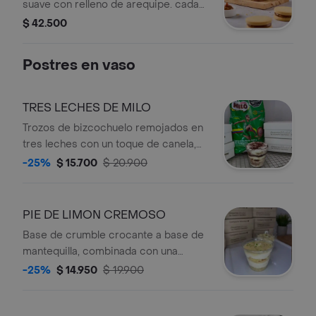
suave con relleno de arequipe. cada
uno mide 3.5 cm de diámetro.
$ 42.500
Postres en vaso
TRES LECHES DE MILO
Trozos de bizcochuelo remojados en
tres leches con un toque de canela,
Milo original, crema batida y virutas
-25%
$ 15.700
$ 20.900
de chocolate. Un postre cremoso,
húmedo y con mucho sabor a Milo.
PIE DE LIMON CREMOSO
Base de crumble crocante a base de
mantequilla, combinada con una
crema de limón suave elaborada a
-25%
$ 14.950
$ 19.900
partir de nuestra crema de vainilla.
Finalizado con una capa ligera que