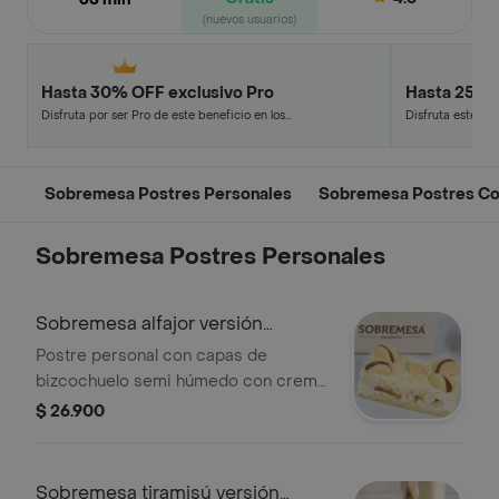
(nuevos usuarios)
Hasta 30% OFF exclusivo Pro
Hasta 25% 
Disfruta por ser Pro de este beneficio en los
Disfruta este de
restaurantes y tiendas más top.
en minutos.
Sobremesa Postres Personales
Sobremesa Postres Co
Sobremesa Postres Personales
Sobremesa alfajor versión
personal
Postre personal con capas de
bizcochuelo semi húmedo con crema
de vainilla y trozos de alfajor rellenos
$ 26.900
de arequipe.
Sobremesa tiramisú versión