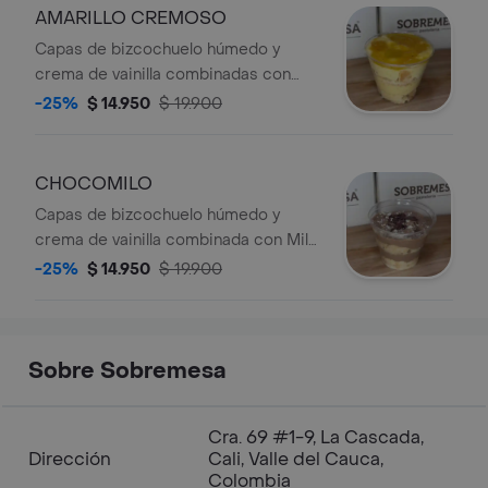
toque de mermelada natural que
AMARILLO CREMOSO
intensifica su sabor y equilibra lo
Capas de bizcochuelo húmedo y
dulce con lo ligeramente ácido.
crema de vainilla combinadas con
nuestra mezcla de frutos amarillos,
-25%
$ 14.950
$ 19.900
que aporta un sabor tropical y
refrescante. Finalizado con una
cubierta de mermelada que resalta su
CHOCOMILO
equilibrio entre dulzor y acidez.
Capas de bizcochuelo húmedo y
Ligero, cremoso y perfecto para un
crema de vainilla combinada con Milo
antojo diferente.
original, logrando un sabor intenso y
-25%
$ 14.950
$ 19.900
envolvente. En la cubierta, miga de
alfajor y virutas de chocolate que
aportan textura. Un sabor que
siempre provoca repetir.
Sobre Sobremesa
Cra. 69 #1-9, La Cascada,
Dirección
Cali, Valle del Cauca,
Colombia