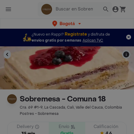
Bogotá
Regístrate
¿Nuevo en Rappi?
y disfruta de
envíos gratis por semanas
Aplican TyC
Sobremesa - Comuna 18
Cra. 69 #1-9, La Cascada, Cali, Valle del Cauca, Colombia
Postres - Sobremesa
Delivery
Envío
Calificación
Gratis
4.6
35 min