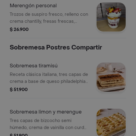
cms versión personal.
Merengón personal
Trozos de suspiro fresco, relleno con
crema chantilly, fresas frescas,
mermelada artesanal de mora y
$ 26.900
dulces duraznos, cubierta con
trocitos de chocolate. presentación
Sobremesa Postres Compartir
personal
Sobremesa tiramisú
Receta clásica italiana, tres capas de
crema a base de queso philadelphia
con bizcochuelos embebidos de café
$ 51.900
y licor. caja de 18x12 cm 4 a 6 pc.
Sobremesa limon y merengue
Tres capas de bizcocho semi
húmedo, crema de vainilla con curd
natural de limón y cubierta con
$ 51.900