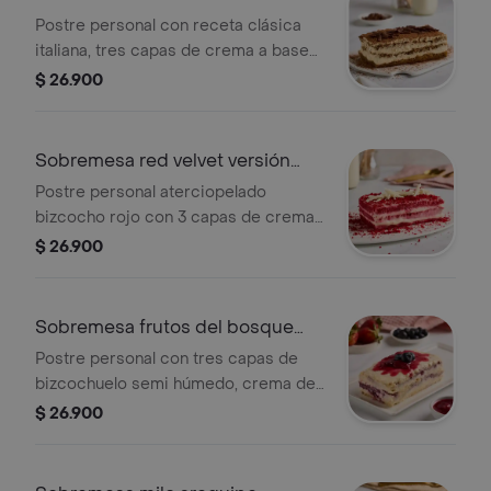
personal
Postre personal con receta clásica
italiana, tres capas de crema a base
de queso philadelphia con
$ 26.900
bizcochuelos embebidos de café y
licor.
Sobremesa red velvet versión
personal
Postre personal aterciopelado
bizcocho rojo con 3 capas de crema
de vainilla combinada con queso
$ 26.900
philadelphia, cubierta con trozos de
chocolate blanco.
Sobremesa frutos del bosque
personal
Postre personal con tres capas de
bizcochuelo semi húmedo, crema de
vainilla con mermelada natural a base
$ 26.900
de fresas, moras y arándanos.