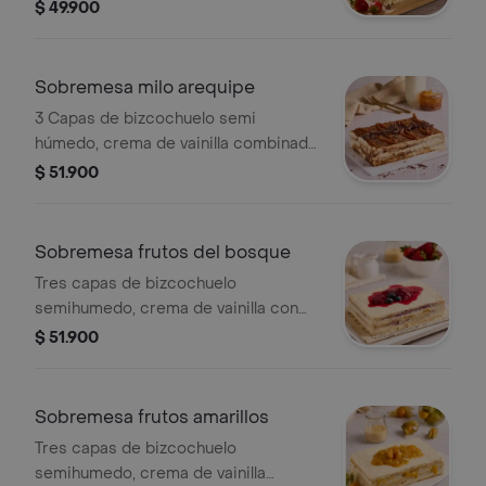
mermelada artesanal de mora y
$ 49.900
dulces duraznos. cubierta con
trocitos de chocolate. caja de 18x12
cm 4 a 6 pc.
Sobremesa milo arequipe
3 Capas de bizcochuelo semi
húmedo, crema de vainilla combinada
con nuestra salsa de milo, cubierta
$ 51.900
con milo, arequipe y chocolate. caja
de 18x12 cm 4 a 6 pc.
Sobremesa frutos del bosque
Tres capas de bizcochuelo
semihumedo, crema de vainilla con
mermelada natural a base de fresas,
$ 51.900
moras y arándanos. caja de 18x12 cm
4 a 6 pc.
Sobremesa frutos amarillos
Tres capas de bizcochuelo
semihumedo, crema de vainilla