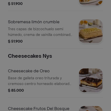
combinada con mermelada natural a
$ 51.900
base de uchuvas, mango, maracuya,
naranja, mandarina y duraznos. caja
de 18x12 cm 4 a 6 pc.
Sobremesa limón crumble
Tres capas de bizcochuelo semi
húmedo, crema de vainilla combinada
con curd natural de limón y cubierta
$ 51.900
con crumble (trozos de galleta
crocante). caja de 18x12 cm 4 a 6 pc.
Cheesecakes Nys
Cheesecake de Oreo
Base de galleta oreo triturada y
cremoso centro horneado elaborado
con queso philadelphia y trozos de
$ 85.000
galleta oreo. cobertura con chocolate
y mas oreo..
Cheesecake Frutos Del Bosque