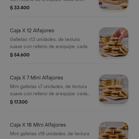
mide 5 cm de diámetro.
$ 33.400
Caja X 12 Alfajores
Galletas x12 unidades, de textura
suave con relleno de arequipe. cada
uno mide 5 cm de diámetro.
$ 54.600
Caja X 7 Mini Alfajores
Mini galletas x7 unidades, de textura
suave con relleno de arequipe. cada
uno mide 3.5 cm de diámetro.
$ 17.300
Caja X 18 Mini Alfajores
Mini galletas x18 unidades, de textura