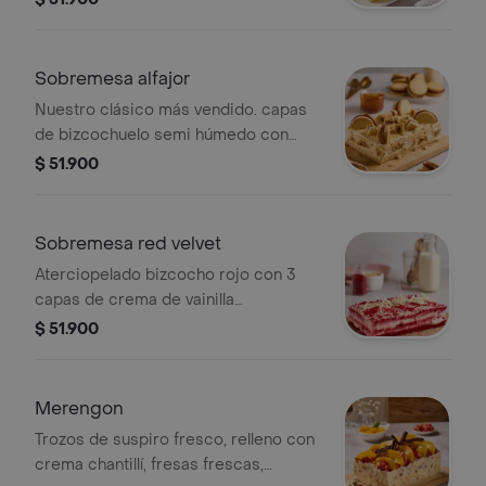
nuestro fresco merengue suizo. viene
en una caja de 18x12 cms - salen 4 a 6
porciones y si lo haces rendir hasta 8
Sobremesa alfajor
porciones ;)
Nuestro clásico más vendido. capas
de bizcochuelo semi húmedo con
crema de vainilla y trozos de alfajor
$ 51.900
con relleno de arequipe. caja de 18x12
cm 4 a 6 pc.
Sobremesa red velvet
Aterciopelado bizcocho rojo con 3
capas de crema de vainilla
combinada con queso philadelphia,
$ 51.900
cubierta con trozos de chocolate
blanco. caja de 18x12 cm 4 a 6 pc.
Merengon
Trozos de suspiro fresco, relleno con
crema chantillí, fresas frescas,