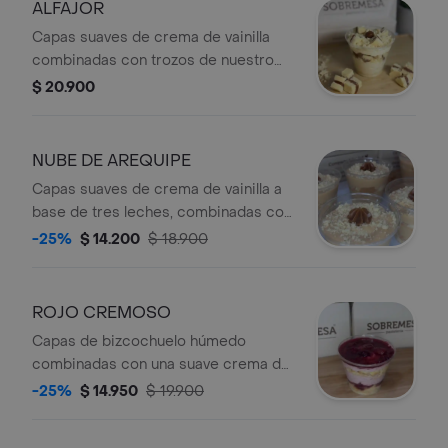
incorpora leche condensada,
ALFAJOR
aportando un balance delicado entre
Capas suaves de crema de vainilla
lo cítrico y lo dulce.
combinadas con trozos de nuestro
alfajor, elaborado con mantequilla y
$ 20.900
relleno de arequipe. Un postre
cremoso y delicado que reúne el
sabor más querido de Sobremesa en
NUBE DE AREQUIPE
una nueva presentación individual.
Capas suaves de crema de vainilla a
base de tres leches, combinadas con
arequipe de excelente calidad y
-25%
$ 14.200
$ 18.900
delicados trozos de bizcocho. En la
cubierta, nuestro mini alfajor, que
aporta el toque perfecto de dulzura y
ROJO CREMOSO
textura.
Capas de bizcochuelo húmedo
combinadas con una suave crema de
vainilla y nuestra mermelada de frutos
-25%
$ 14.950
$ 19.900
del bosque, elaborada con fresas,
mora y arándanos. En la cubierta, un