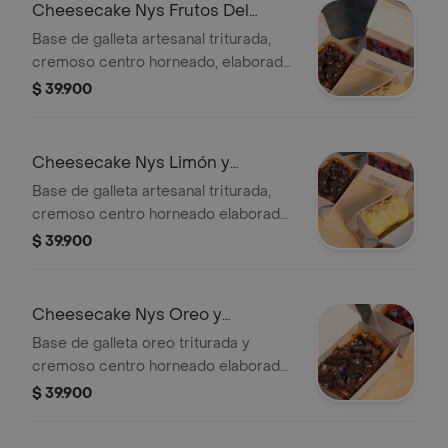
duraznos.
Cheesecake Nys Frutos Del
Bosque
Base de galleta artesanal triturada,
cremoso centro horneado, elaborado
con queso philadelphia. cobertura de
$ 39.900
mermelada natural de frutos del
bosque (fresas, moras y arándanos).
Cheesecake Nys Limón y
Crumble
Base de galleta artesanal triturada,
cremoso centro horneado elaborado
con queso philadelphia mezclado con
$ 39.900
curd natural de limón y cobertura con
nuestro crumble (galleta crocante a
base de mantequilla). viene en una
Cheesecake Nys Oreo y
caja 13x7 cms versión personal.
Chocolate
Base de galleta oreo triturada y
cremoso centro horneado elaborado
con queso philadelphia y trozos de
$ 39.900
galleta oreo. cobertura con chocolate
y mas oreo. viene en una caja 13x7