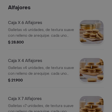
Alfajores
Caja X 6 Alfajores
Galletas x6 unidades, de textura suave
con relleno de arequipe. cada uno
mide 5 cm de diámetro.
$ 28.800
Caja X 4 Alfajores
Galletas x4 unidades, de textura suave
con relleno de arequipe. cada uno
mide 5 cm de diámetro.
$ 21.900
Caja X 7 Alfajores
Galletas x7 unidades, de textura suave
con relleno de arequipe. cada uno