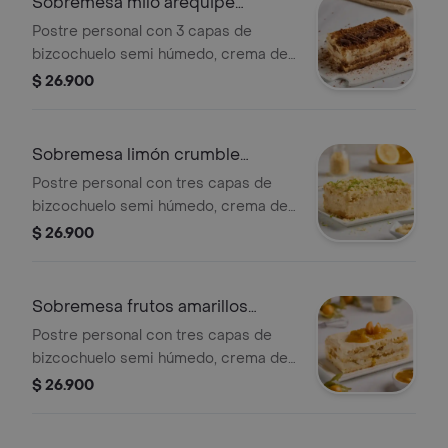
Sobremesa milo arequipe
personal
Postre personal con 3 capas de
bizcochuelo semi húmedo, crema de
vainilla combinada con nuestra salsa
$ 26.900
de milo, cubierta con milo y
chocolate.
Sobremesa limón crumble
personal
Postre personal con tres capas de
bizcochuelo semi húmedo, crema de
vainilla combinada con curd natural de
$ 26.900
limón y cubierta con crumble (trozos
de galleta crocante).
Sobremesa frutos amarillos
personal
Postre personal con tres capas de
bizcochuelo semi húmedo, crema de
vainilla combinada con mermelada
$ 26.900
natural a base de uchuvas, mango,
maracuyá, naranja, mandarina y