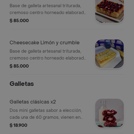
Base de galleta artesanal triturada,
cremoso centro horneado elaborado
con queso philadelphia. cobertura de
$ 85.000
mermelada natural de frutos del
bosque y arándanos.
Cheesecake Limón y crumble
Base de galleta artesanal triturada,
cremoso centro horneado elaborado
con queso philadelphia mezclado con
$ 85.000
curd de limón y cobertura de crumble
(Galleta crocante a base de
Galletas
mantequilla).
Galletas clásicas x2
Dos mini galletas sabor a elección,
cada una de 60 gramos, vienen en
una caja de 13x7 cms.
$ 18.900