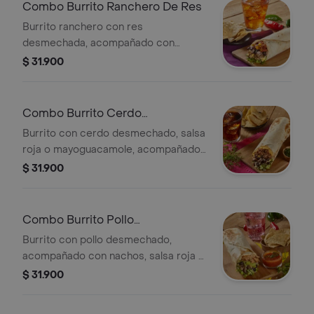
Combo Burrito Ranchero De Res
Burrito ranchero con res
desmechada, acompañado con
nachos, salsa roja o mayoguacamole y
$ 31.900
bebida de 400ml.
Combo Burrito Cerdo
Desmechado
Burrito con cerdo desmechado, salsa
roja o mayoguacamole, acompañado
con nachos y bebida de 400ml.
$ 31.900
Combo Burrito Pollo
Desmechado
Burrito con pollo desmechado,
acompañado con nachos, salsa roja o
mayoguacamole y bebida de 400ml.
$ 31.900