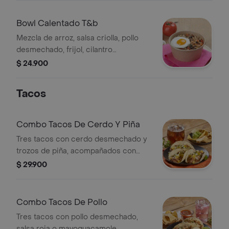
Bowl Calentado T&b
Mezcla de arroz, salsa criolla, pollo
desmechado, frijol, cilantro
acompañado con un huevo frito.
$ 24.900
Tacos
Combo Tacos De Cerdo Y Piña
Tres tacos con cerdo desmechado y
trozos de piña, acompañados con
nachos, salsa roja o mayoguacamole y
$ 29.900
bebida 400ml.
Combo Tacos De Pollo
Tres tacos con pollo desmechado,
salsa roja o mayoguacamole,