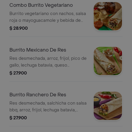
Combo Burrito Vegetariano
Burrito vegetariano con nachos, salsa
roja o mayoguacamole y bebida de
400ml.
$ 28.900
Burrito Mexicano De Res
Res desmechada, arroz, frijol, pico de
gallo, lechuga batavia, queso
mozzarella y suero costeño.
$ 27.900
Burrito Ranchero De Res
Res desmechada, salchicha con salsa
bbq, arroz, frijol, lechuga batavia,
cebolla en julianas, maíz desgranado,
$ 27.900
queso mozzarella y salsa cheddar.