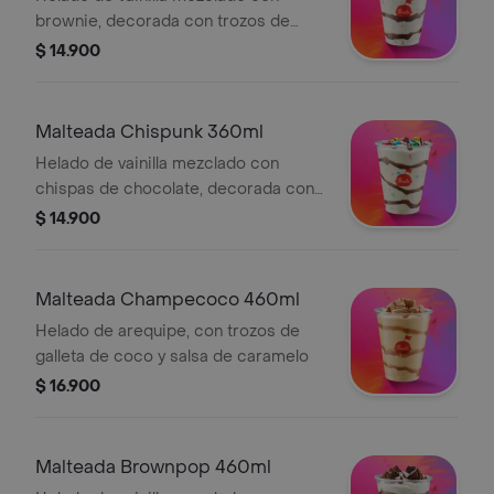
brownie, decorada con trozos de
brownie y salsa de chocolate.
$ 14.900
Malteada Chispunk 360ml
Helado de vainilla mezclado con
chispas de chocolate, decorada con
chispas y salsa de chocolate.
$ 14.900
Malteada Champecoco 460ml
Helado de arequipe, con trozos de
galleta de coco y salsa de caramelo
$ 16.900
Malteada Brownpop 460ml