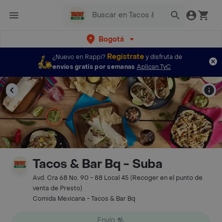
Bogotá
Regístrate
¿Nuevo en Rappi?
y disfruta de
envíos gratis por semanas
Aplican TyC
Tacos & Bar Bq - Suba
Avd. Cra 68 No. 90 - 88 Local 45 (Recoger en el punto de
venta de Presto)
Comida Mexicana - Tacos & Bar Bq
Envío