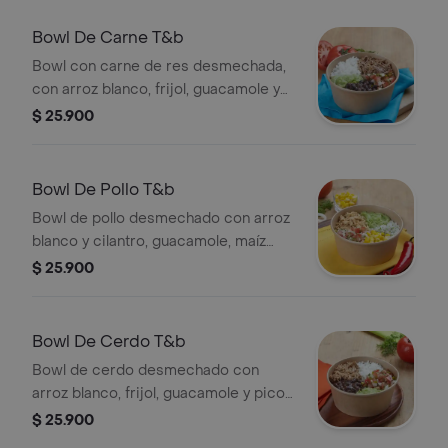
Bowl De Carne T&b
Bowl con carne de res desmechada,
con arroz blanco, frijol, guacamole y
pico de gallo.
$ 25.900
Bowl De Pollo T&b
Bowl de pollo desmechado con arroz
blanco y cilantro, guacamole, maíz
tierno y pico de gallo.
$ 25.900
Bowl De Cerdo T&b
Bowl de cerdo desmechado con
arroz blanco, frijol, guacamole y pico
de gallo.
$ 25.900