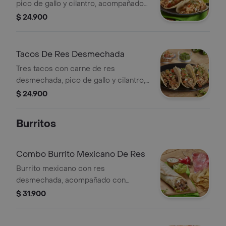
pico de gallo y cilantro, acompañados
con limón.
$ 24.900
Tacos De Res Desmechada
Tres tacos con carne de res
desmechada, pico de gallo y cilantro,
acompañados con limón.
$ 24.900
Burritos
Combo Burrito Mexicano De Res
Burrito mexicano con res
desmechada, acompañado con
nachos, salsa roja o mayoguacamole y
$ 31.900
bebida de 400ml.