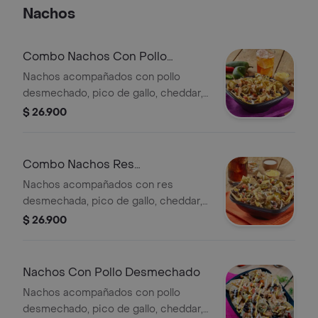
Nachos
Combo Nachos Con Pollo
Desmechado
Nachos acompañados con pollo
desmechado, pico de gallo, cheddar,
jalapeños, frijol refrito, suero costeño
$ 26.900
y bebida de 400 ml.
Combo Nachos Res
Desmechada
Nachos acompañados con res
desmechada, pico de gallo, cheddar,
jalapeños, frijol refrito, suero costeño
$ 26.900
y bebida de 400 ml.
Nachos Con Pollo Desmechado
Nachos acompañados con pollo
desmechado, pico de gallo, cheddar,