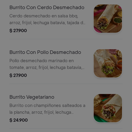
Burrito Con Cerdo Desmechado
Cerdo desmechado en salsa bbq,
arroz, frijol, lechuga batavia, tajada de
queso y aderezo tipo cheddar.
$ 27.900
Burrito Con Pollo Desmechado
Pollo desmechado marinado en
tomate, arroz, frijol, lechuga batavia,
tajada de queso mozzarella y cilantro.
$ 27.900
Burrito Vegetariano
Burrito con champiñones salteados a
la plancha, arroz, frijol, lechuga
batavia, queso mozzarella, pico de
$ 24.900
gallo y guacamole.