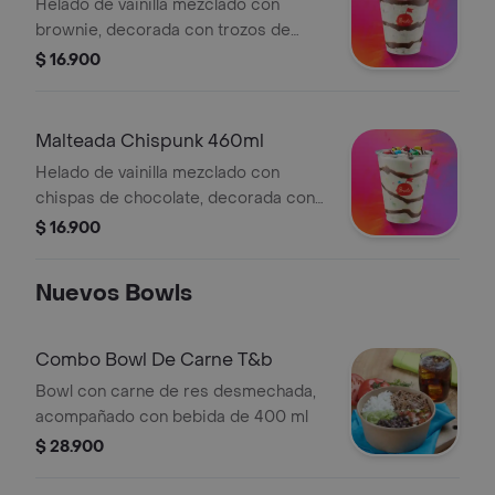
Helado de vainilla mezclado con
brownie, decorada con trozos de
brownie y salsa de chocolate.
$ 16.900
Malteada Chispunk 460ml
Helado de vainilla mezclado con
chispas de chocolate, decorada con
chispas y salsa de chocolate.
$ 16.900
Nuevos Bowls
Combo Bowl De Carne T&b
Bowl con carne de res desmechada,
acompañado con bebida de 400 ml
$ 28.900