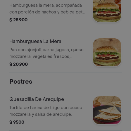
Hamburguesa la mera, acompañada
con porción de nachos y bebida pet
400 ml.
$ 25.900
Hamburguesa La Mera
Pan con ajonjolí, carne jugosa, queso
mozzarella, vegetales frescos,
mayonesa y salsa de tomate.
$ 20.900
Postres
Quesadilla De Arequipe
Tortilla de harina de trigo con queso
mozzarella y salsa de arequipe.
$ 9500