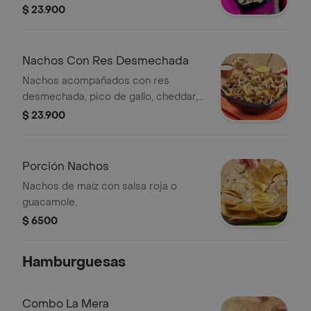
jalapeños, frijol refrito y suero
$ 23.900
costeño.
Nachos Con Res Desmechada
Nachos acompañados con res
desmechada, pico de gallo, cheddar,
jalapeños, frijol refrito y suero
$ 23.900
costeño.
Porción Nachos
Nachos de maíz con salsa roja o
guacamole.
$ 6500
Hamburguesas
Combo La Mera