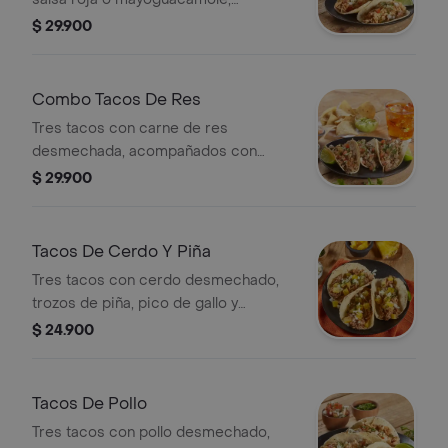
acompañados con nachos y bebida
$ 29.900
400 ml.
Combo Tacos De Res
Tres tacos con carne de res
desmechada, acompañados con
nachos, salsa roja o mayoguacamole y
$ 29.900
bebida 400ml.
Tacos De Cerdo Y Piña
Tres tacos con cerdo desmechado,
trozos de piña, pico de gallo y
cilantro, acompañados con limón.
$ 24.900
Tacos De Pollo
Tres tacos con pollo desmechado,