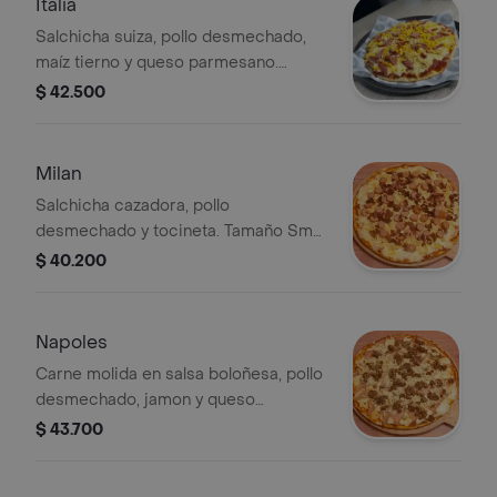
Italia
Salchicha suiza, pollo desmechado,
maíz tierno y queso parmesano.
Tamaño Small / 30 cm. / 8 porciones.
$ 42.500
Milan
Salchicha cazadora, pollo
desmechado y tocineta. Tamaño Small
/ 30 cm. / 8 porciones.
$ 40.200
Napoles
Carne molida en salsa boloñesa, pollo
desmechado, jamon y queso
parmesano. Tamaño Small / 30 cm. / 8
$ 43.700
porciones.