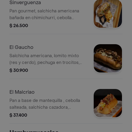
perros, excepto el Nike, vienen
Sinverguenza
acompañados de porción de papas a
Pan gourmet, salchicha americana
la francesa.
bañada en chimichurri, cebolla
picada, lluvia de queso costeño, papa
$ 26.500
chongo, cilantro, tocineta, salsa
Gordales, queso mozzarella, piña en
cuadritos, Todos los perros, excepto
El Gaucho
el Nike, vienen acompañados de
Salchicha americana, lomito mixto
porción de papas a la francesa.
(res y cerdo), pechuga en trocitos,
piña en trocitos, papa chongo, queso
$ 30.900
mozzarella, salsa gordales, coronado
con un chimichurri tradicional
argentino, acompañado con papas a
El Malcriao
la francesa.
Pan a base de mantequilla , cebolla
salteada, salchicha cazadora,
salchicha suiza en julianas, maíz
$ 37.400
desgranado, papa chongo, queso
costeño, queso mozzarella, salsa