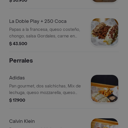
$ 30.900
salsa de piña artesanal y salsa
Gordales.
La Doble Play + 250 Coca
Papas a la francesa, queso costeño,
chongo, salsa Gordales, carne en
salsa bolognesa, queso parmesano,
$ 43.500
carne desmechada en base de
panela, queso mozzarella, tocineta,
Perrales
mix de salchicha ranchera y
salchichón cervecero con salsa BBQ
de la casa + (1) Coca Cola sin azúcar.
Adidas
Pan gourmet, dos salchichas, Mix de
lechuga, queso mozzarella, queso
costeño, papa chongo, salsa piña
$ 17.900
artesanal y salsa Gordales. Todos los
perros, excepto el Nike, vienen
acompañados de porción de papas a
Calvin Klein
la francesa