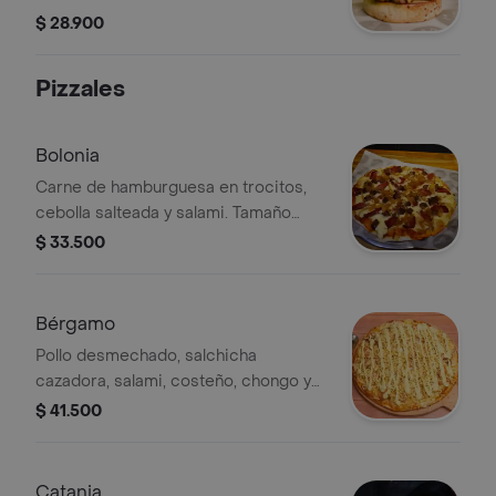
teriyaki, queso cheddar americano,
$ 28.900
pepperoni americano, crocante de
tortillales, salsa tartara de la casa,
Pizzales
sobre un pan brioche sellado con
mantequilla.
Bolonia
Carne de hamburguesa en trocitos,
cebolla salteada y salami. Tamaño
Small / 30 cm. / 8 porciones.
$ 33.500
Bérgamo
Pollo desmechado, salchicha
cazadora, salami, costeño, chongo y
salsa Gordales. Tamaño Small / 30
$ 41.500
cm. / 8 porciones.
Catania