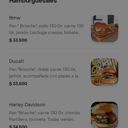
Hamburguesales
mayo cilantro, pollo en trocitos al grill
coronada con nuestra salsa agridulce
cebollera + Papas a la Francesa
Bmw
Pan " Brioche", pollo 130 Gr, carne 130
Gr, jamón, Lechuga crespa, tomate
milano, cebolla salteada, mozzarella y
$ 33.500
salsa Gordales. Todas vienen
acompañadas con papas a la
francesa.
Ducati
Pan "Brioche", doble carne 130 Gr,
jamón, acompañada con papas a la
francesa, Lechuga crespa, tomate
$ 33.500
milano, cebolla salteada, mozzarella y
salsa Gordales.
Harley Davidson
Pan "Brioche", carne 130 Gr, chorizo
Parrillero, tocineta. Todas vienen
acompañadas con papas a la
$ 34.500