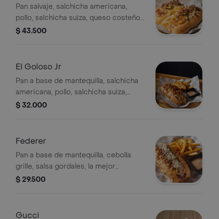
Pan salvaje, salchicha americana,
pollo, salchicha suiza, queso costeño,
chongo, salsa Gordales, salsa BBQ,
$ 43.500
mozzarella, pepinillos agridulces, aros
de cebolla, tocineta y salsa ahumada,
Todos los perros, excepto el Nike,
El Goloso Jr
vienen acompañados de porción de
Pan a base de mantequilla, salchicha
papas a la francesa.
americana, pollo, salchicha suiza,
queso costeño, chongo, salsa
$ 32.000
Gordales, salsa BBQ, mozzarella,
pepinillos agridulces, aros de cebolla,
tocineta y salsa ahumada. Todos los
Federer
perros, excepto el Nike, vienen
Pan a base de mantequilla, cebolla
acompañados de porción de papas a
grille, salsa gordales, la mejor
la francesa
salchicha Suiza ZENU, salsa Ahumada,
$ 29.500
papa chongo, carne molida de res en
nuestra deliciosa salsa boloñesa,
coronado con queso parmesano, una
Gucci