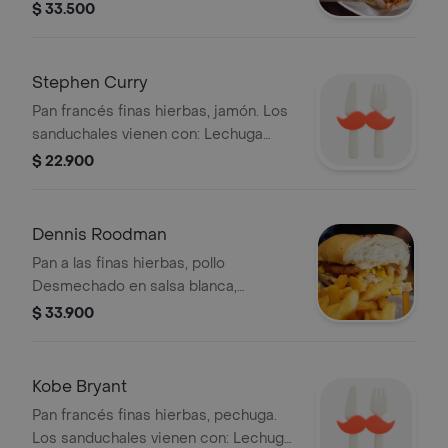
chorizo, butifarra, Lechuga crespa,
$ 33.500
tomate milano, cebolla salteada,
jamón, mozzarella y salsa Gordales, a
excepción del Dennis Rodman.
Stephen Curry
Pan francés finas hierbas, jamón. Los
sanduchales vienen con: Lechuga
crespa, tomate milano, cebolla
$ 22.900
salteada, jamón, mozzarella y salsa
Gordales, a excepción del Dennis
Rodman.
Dennis Roodman
Pan a las finas hierbas, pollo
Desmechado en salsa blanca,
mozzarella, maíz, aros cebolla, jamón,
$ 33.900
salsa BBQ y salsa rosada de la casa.
acompañado de papas a la Francesa.
Kobe Bryant
Pan francés finas hierbas, pechuga.
Los sanduchales vienen con: Lechuga