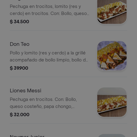
Pechuga en trocitos, lomito (res y
cerdo) en trocitos. Con: Bollo, queso
costeño, papa chongo, gratinado,
$ 34.500
tocineta, salsa de piña artesanal y
salsa Gordales.
Don Teo
Pollo y lomito (res y cerdo) a la grillé
acompañado de bollo limpio, bollo de
mazorca, queso costeño rallado y
$ 39.900
asado, papa chongo, rodajas de
chorizo parrillero en chimichurri, maíz
desgranado, salsas Gordales y piña
Liones Messi
artesanal.
Pechuga en trocitos. Con: Bollo,
queso costeño, papa chongo,
gratinado, tocineta, salsa de piña
$ 32.000
artesanal y salsa Gordales.