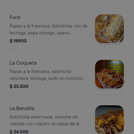
lechuga, papa chongo, queso
costeño, gratinado, salsa de piña
artesanal y salsa Gordales
Ford
Papas a la francesa, Salchicha, mix de
lechuga, papa chongo, queso
costeño, gratinado, salsa de piña
$ 19.900
artesanal y salsa Gordales.
La Coqueta
Papas a la francesa, salchicha
ranchera, lechuga, pollo en trocitos,
lomito mixto (res y cerdo), tocineta,
$ 35.500
papa chongo, pepinillos agridulces,
salsa gordales, salsa de piña
artesanal, salsa ahumada.
La Bendita
Salchicha americana, ceviche de
cebolla con cilantro en salsa de la
casa, papa chongo, bondiola de cerdo
$ 34.500