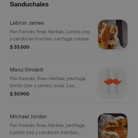
Sanduchales
Lebron James
Pan francés finas hierbas, Lomito (res
y cerdo) en trocitos, Lechuga crespa,
tomate milano, cebolla salteada,
$ 33.500
jamón, mozzarella y salsa Gordales, a
excepción del Dennis Rodman.
Manú Ginobili
Pan francés, finas hierbas, pechuga,
lomito (res y cerdo), suiza. Los
sanduchales vienen con: Lechuga
$ 30.900
crespa, tomate milano, cebolla
salteada, jamón, mozzarella y salsa
Gordales, a excepción del Dennis
Michael Jordan
Rodman
Pan francés finas hierbas, pechuga,
Lomito (res y cerdo) en trocitos,