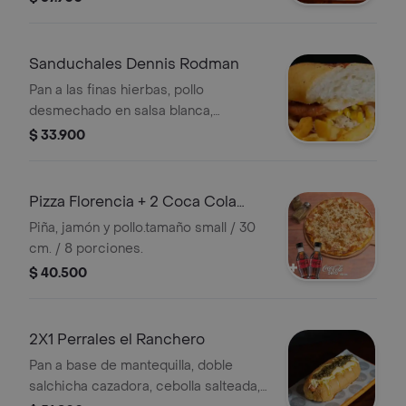
blanco, miel y bbq artesanal, 2 aros de
cebolla crocantes y nuestra salsa
tártara de la casa + papas a la
Sanduchales Dennis Rodman
francesa.
Pan a las finas hierbas, pollo
desmechado en salsa blanca,
mozzarella, maíz, aros cebolla, jamón,
$ 33.900
salsa BBQ y salsa rosada de la casa.
SIN PAPAS A LA FRANCESA.
Pizza Florencia + 2 Coca Cola
Zero 250
Piña, jamón y pollo.tamaño small / 30
cm. / 8 porciones.
$ 40.500
2X1 Perrales el Ranchero
Pan a base de mantequilla, doble
salchicha cazadora, cebolla salteada,