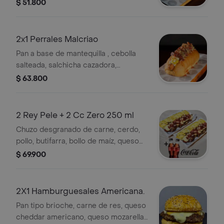
queso costeño, papa chongo, queso
$ 51.800
mozzarella, salsa gordales, salsa de
piña artesanal y chimichurri
tradicional argentino
2x1 Perrales Malcriao
Pan a base de mantequilla , cebolla
salteada, salchicha cazadora,
salchicha suiza en julianas, maíz
$ 63.800
desgranado, papa chongo, queso
costeño, queso mozzarella, salsa
mayo cilantro, pollo en trocitos al grill
2 Rey Pele + 2 Cc Zero 250 ml
coronada con nuestra salsa agridulce
Chuzo desgranado de carne, cerdo,
cebollera
pollo, butifarra, bollo de maíz, queso
gratinado y costeño, tocineta,
$ 69.900
lechuga, papa chongo, salsa piña y
gordales.
2X1 Hamburguesales Americana.
Pan tipo brioche, carne de res, queso
cheddar americano, queso mozarella,