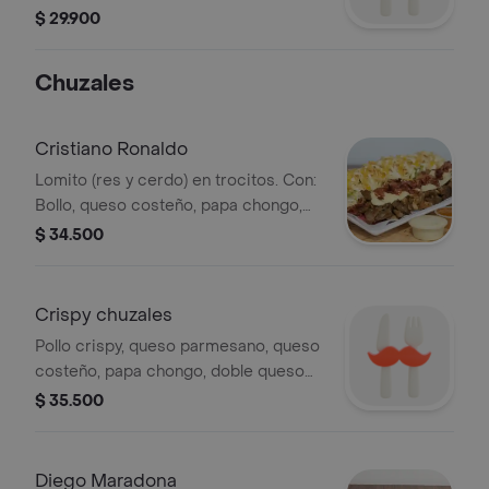
crespa, tomate milano, cebolla
$ 29.900
salteada, jamón, mozzarella y salsa
Gordales, a excepción del Dennis
Chuzales
Rodman
Cristiano Ronaldo
Lomito (res y cerdo) en trocitos. Con:
Bollo, queso costeño, papa chongo,
gratinado, tocineta, salsa de piña
$ 34.500
artesanal y salsa Gordales.
Crispy chuzales
Pollo crispy, queso parmesano, queso
costeño, papa chongo, doble queso
gratinado, maíz, tocineta, bollo de
$ 35.500
maíz, papas a la francesa, salsa
Gordales, salsa miel mostaza y salsa
rosada de la casa.
Diego Maradona