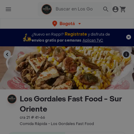
Bogotá
Regístrate
¿Nuevo en Rappi?
y disfruta de
envíos gratis por semanas
Aplican TyC
Los Gordales Fast Food - Sur
Oriente
cra 21 # 41-66
Comida Rápida - Los Gordales Fast Food