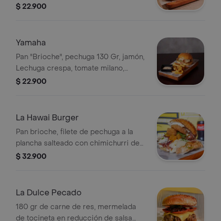
papas a la francesa, Lechuga crespa,
$ 22.900
tomate milano, cebolla salteada,
mozzarella y salsa Gordales.
Yamaha
Pan "Brioche", pechuga 130 Gr, jamón,
Lechuga crespa, tomate milano,
cebolla salteada, mozzarella y salsa
$ 22.900
Gordales, Todas vienen acompañadas
con papas a la francesa.
La Hawai Burger
Pan brioche, filete de pechuga a la
plancha salteado con chimichurri de
la casa, dip de queso crema con
$ 32.900
cebolla caramelizada, piña en
trocitos, tocineta, queso mozarella,
aros de cebolla, cilantro + papas a la
La Dulce Pecado
francesa.
180 gr de carne de res, mermelada
de tocineta en reducción de salsa