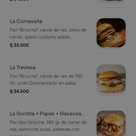
francesa, Lechuga crespa, tomate
milano, cebolla salteada, mozzarella y
salsa Gordales.
La Comesaña
Pan "Brioche", carne de res, lomo de
cerdo, queso costeño asado,
chicharrón, jamón, salsa rosada de la
$ 35.500
casa, salsa gordales, lechuga crespa,
cebolla salteada, tomate milano.
Todas vienen acompañadas con
La Traviesa
papas a la francesa.
Pan "Brioche", carne de res de 130
Gr,, pollo Desmechado en salsa
blanca, queso tipo cheddar, queso
$ 34.500
mozarella, 2 aros de cebolla, jamón,
salsa Gordales y salsa rosada de la
casa, Todas vienen acompañadas con
La Gordita + Papas + Gaseosa
papas a la francesa.
250ml
Pan tipo brioche, 180 gr de carne de
res, salchicha suiza, salteada con