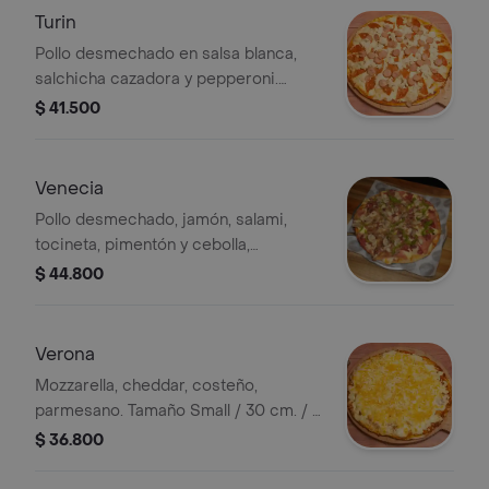
Turin
Pollo desmechado en salsa blanca,
salchicha cazadora y pepperoni.
Tamaño Small / 30 cm. / 8 porciones.
$ 41.500
Venecia
Pollo desmechado, jamón, salami,
tocineta, pimentón y cebolla,
champiñones. Tamaño Small / 30 cm.
$ 44.800
/ 8 porciones.
Verona
Mozzarella, cheddar, costeño,
parmesano. Tamaño Small / 30 cm. / 8
porciones.
$ 36.800