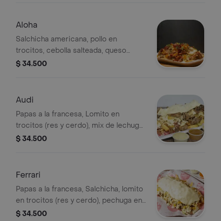
queso gratinado, piñas caramelizadas
en cubos, nuestra salsa gordales,
Aloha
salsa ahumada, papa chongo y
Salchicha americana, pollo en
nuestro chimichurri tradicional
trocitos, cebolla salteada, queso
argentino.
costeño, chongo, queso gratinado,
$ 34.500
tocineta, piña en trozos, cilantro y
salsa gordales. Papas a la francesa,
mix de lechuga, papa chongo, queso
Audi
costeño, gratinado, salsa de piña
Papas a la francesa, Lomito en
artesanal y salsa Gordales.
trocitos (res y cerdo), mix de lechuga,
papa chongo, queso costeño,
$ 34.500
gratinado, salsa de piña artesanal y
salsa Gordales.
Ferrari
Papas a la francesa, Salchicha, lomito
en trocitos (res y cerdo), pechuga en
trocitos, chorizo, butifarra, mix de
$ 34.500