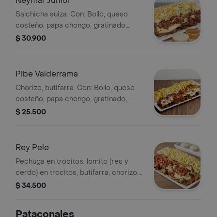
Neymar Junior
Salchicha suiza. Con: Bollo, queso
costeño, papa chongo, gratinado,
tocineta, salsa de piña artesanal y
$ 30.900
salsa Gordales.
Pibe Valderrama
Chorizo, butifarra. Con: Bollo, queso
costeño, papa chongo, gratinado,
tocineta, salsa de piña artesanal y
$ 25.500
salsa Gordales.
Rey Pele
Pechuga en trocitos, lomito (res y
cerdo) en trocitos, butifarra, chorizo.
Con: Bollo, queso costeño, papa
$ 34.500
chongo, gratinado, tocineta, salsa de
piña artesanal y salsa Gordales.
Pataconales