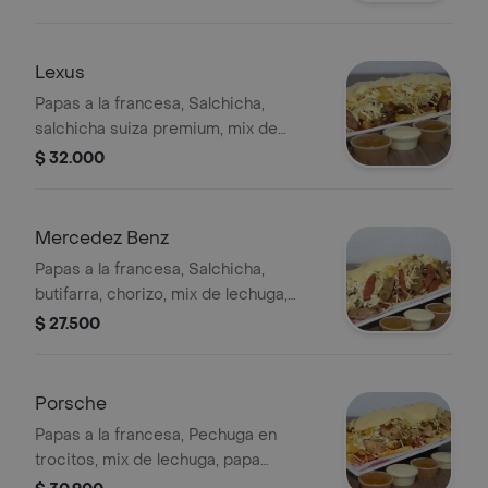
desmechada al horno en salsa BBQ,
mix de queso cheddar y mozzarella
gratinados, cebolla crispy, salsa
Lexus
rosada, salsa BBQ.
Papas a la francesa, Salchicha,
salchicha suiza premium, mix de
lechuga, papa chongo, queso
$ 32.000
costeño, gratinado, salsa de piña
artesanal y salsa Gordales.
Mercedez Benz
Papas a la francesa, Salchicha,
butifarra, chorizo, mix de lechuga,
papa chongo, queso costeño,
$ 27.500
gratinado, salsa de piña artesanal y
salsa Gordales.
Porsche
Papas a la francesa, Pechuga en
trocitos, mix de lechuga, papa
chongo, queso costeño, gratinado,