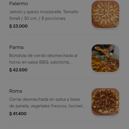
Palermo
Jamón y queso mozzarella. Tamaño
Small / 30 cm. / 8 porciones.
$ 23.000
Parma
Bondiola de cerdo desmechada al
horno en salsa BBQ, salchicha
cazadora, queso cheddar, queso
$ 42.500
parmesano, cebolla crispy, salsa BBQ.
Tamaño Small / 30 cm. / 8 porciones.
Roma
Carne desmechada en salsa a base
de panela, vegetales frescos, tocineta
y salchicha cazadora. Tamaño Small /
$ 41.400
30 cm. / 8 porciones.