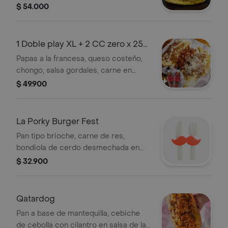
salsa rosada, salsa gordales.
$ 54.000
1 Doble play XL + 2 CC zero x 250
ml.
Papas a la francesa, queso costeño,
chongo, salsa gordales, carne en
salsa bolognesa, queso parmesano,
$ 49.900
carne desmechada en base de
panela, queso mozzarella, tocineta,
mix de salchicha ranchera y
La Porky Burger Fest
salchichón cervecero con salsa bbq
Pan tipo brioche, carne de res,
de la casa.+ gaseosa coca cola zero
bondiola de cerdo desmechada en
250 ml.
salsa bbq, dip de queso crema con
$ 32.900
cebolla caramelizada y tocineta, aros
de cebolla, queso asado, queso
cheddar americano.
Qatardog
Pan a base de mantequilla, cebiche
de cebolla con cilantro en salsa de la