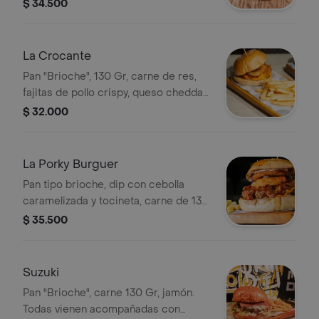
pimentón, cebolla, dos aros de
$ 34.500
cebolla, mozzarella, queso cheddar,
salsa BBQ, y salsa ahumada. + Papa +
Gaseosa coca cola S/A 250 ml.
La Crocante
Pan "Brioche", 130 Gr, carne de res,
fajitas de pollo crispy, queso cheddar,
queso mozzarella, aros de cebolla,
$ 32.000
salsa Gordales, BBQ y miel mostaza.
Todas vienen acompañadas con
papas a la francesa.
La Porky Burguer
Pan tipo brioche, dip con cebolla
caramelizada y tocineta, carne de 130
gr, bondiola de cerdo desmechado al
$ 35.500
horno en salsa BBQ, queso costeño
frito, queso cheddar, aros de cebolla.
Todas vienen acompañadas con
Suzuki
papas a la francesa.
Pan "Brioche", carne 130 Gr, jamón.
Todas vienen acompañadas con