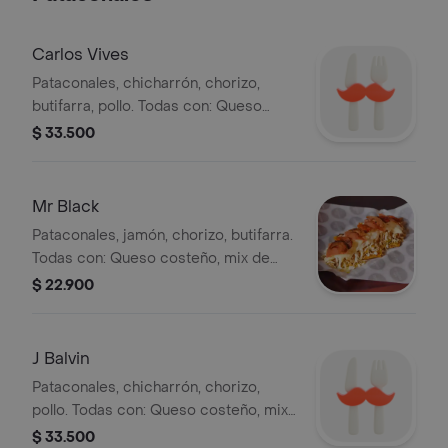
Carlos Vives
Pataconales, chicharrón, chorizo,
butifarra, pollo. Todas con: Queso
costeño, mix de lechuga, papa
$ 33.500
chongo, gratinado, salsa de piña
artesanal y salsa gordales.
Mr Black
Pataconales, jamón, chorizo, butifarra.
Todas con: Queso costeño, mix de
lechuga, papa chongo, gratinado,
$ 22.900
salsa de piña artesanal y salsa
gordales.
J Balvin
Pataconales, chicharrón, chorizo,
pollo. Todas con: Queso costeño, mix
de lechuga, papa chongo, gratinado,
$ 33.500