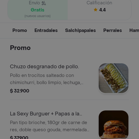
Envío
Calificación
Gratis
4.4
(nuevos usuarios)
Promo
Entradales
Salchipapales
Perrales
Ham
Promo
Chuzo desgranado de pollo.
Pollo en trocitos salteado con
chimichurri, bollo limpio, lechuga,
queso costeño, papa chongo, salsa
$ 32.900
tartara, salsa de piña artesanal.
La Sexy Burguer + Papas a la
Francesa
Pan tipo brioche, 180gr de carne de
res, doble queso gouda, mermelada
de tocineta en reducción de vino
$ 37.900