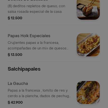
(8) deditos repletos de queso, con
salsa rosada especial de la casa.
$ 12.500
Papas Holk Especiales
Crujientes papas a la francesa,
acompañadas de un mix de quesos
cheddar y mozarella, coronado con
$ 13.500
tocineta crunch.
Salchipapales
La Gaucha
Papas a la francesa , lomito de res y
cerdo a la plancha, dados de pechuga
al grill, mix de embutidos (salchichón
$ 42.900
cervecero, salchicha ranchera),