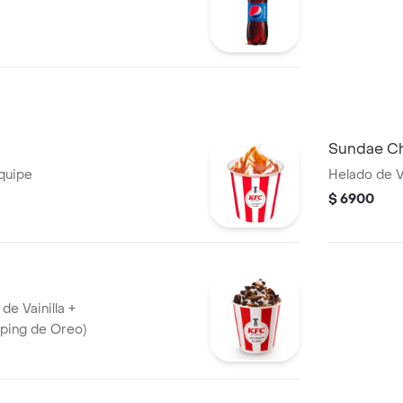
Sundae Ch
equipe
Helado de V
$ 6900
de Vainilla +
pping de Oreo)