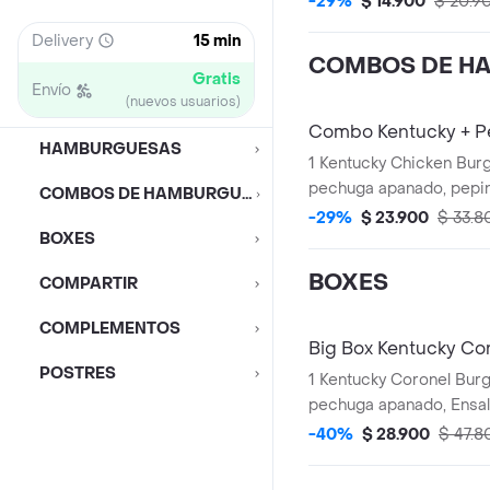
-29%
$ 14.900
$ 20.9
Delivery
15 min
COMBOS DE H
Gratis
Envío
(nuevos usuarios)
Combo Kentucky + P
HAMBURGUESAS
1 Kentucky Chicken Burg
pechuga apanado, pepinillos, mayonesa
COMBOS DE HAMBURGUESAS
premium y mantequilla)
-29%
$ 23.900
$ 33.8
BOXES
+ 1 Gaseosa PET 400ml 
Salsa 100g
BOXES
COMPARTIR
COMPLEMENTOS
Big Box Kentucky Co
POSTRES
1 Kentucky Coronel Burger (1 File
pechuga apanado, Ensalada Coleslaw,
BBQ y mantequilla) + 1 Pop Corn
-40%
$ 28.900
$ 47.8
Pequeño+ 1 Papa Peque
PET 400ml