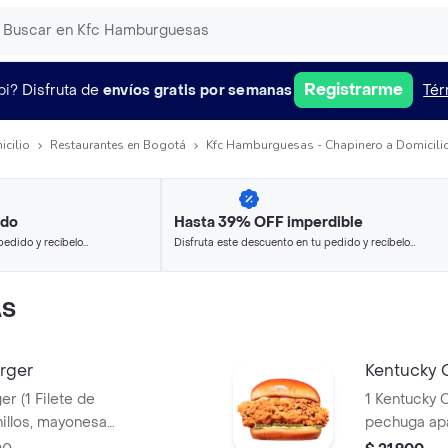
Registrarme
pi?
Disfruta de
envíos gratis por semanas
Tér
icilio
Restaurantes en Bogotá
Kfc Hamburguesas - Chapinero a Domicili
ido
Hasta 39% OFF imperdible
pedido y recíbelo
Disfruta este descuento en tu pedido y recíbelo
en minutos.
AS
rger
Kentucky 
te de
1 Kentucky C
pechuga apanado, Ensalada Coleslaw,
BBQ y man