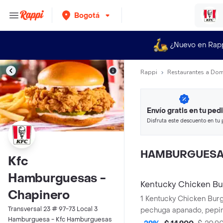
Bogotá
¿Nuevo en Rap
Rappi
Restaurantes a Dom
Envío gratis en tu ped
Disfruta este descuento en tu 
en minutos.
HAMBURGUES
Kfc
Hamburguesas -
Kentucky Chicken Bu
Chapinero
1 Kentucky Chicken Burger (1 File
Transversal 23 # 97-73 Local 3
pechuga apanado, pepinillos, mayonesa
Hamburguesa - Kfc Hamburguesas
premium y mantequilla)