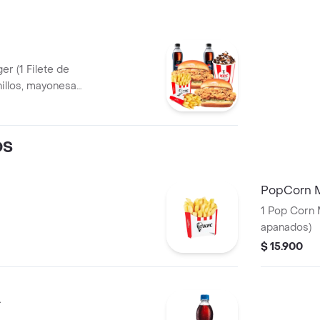
er (1 Filete de
+ 2 Papas
 PET 400ml + 1
OS
PopCorn 
1 Pop Corn 
apanados)
$ 15.900
L