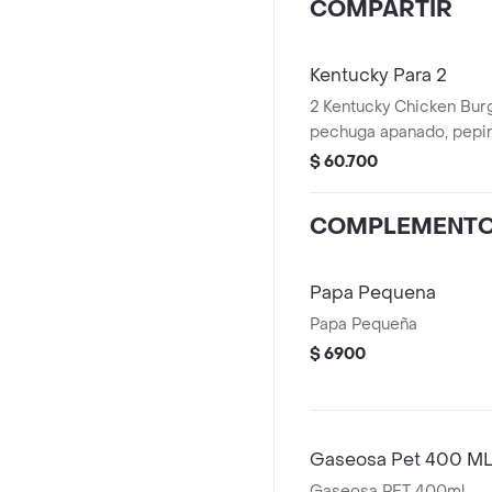
COMPARTIR
Kentucky Para 2
2 Kentucky Chicken Burg
pechuga apanado, pepinillos, mayonesa
premium y mantequilla) 
$ 60.700
Pequeñas + 2 Gaseosas
Avalancha Oreo
COMPLEMENT
Papa Pequena
Papa Pequeña
$ 6900
Gaseosa Pet 400 M
Gaseosa PET 400ml