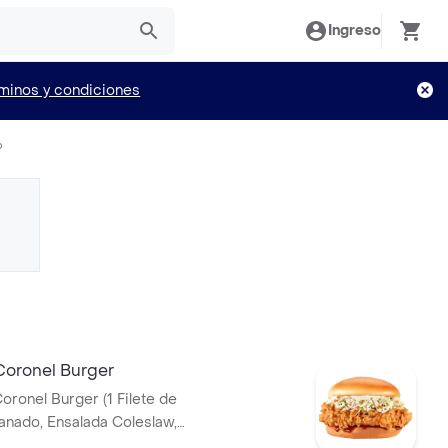
Ingreso
minos y condiciones
o
Coronel Burger
oronel Burger (1 Filete de
tequilla)