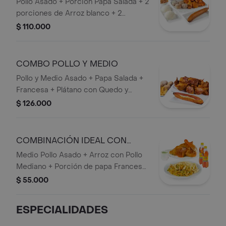
Pollo Asado + Porción Papa Salada + 2
porciones de Arroz blanco + 2
porciones de frijol + plátano Maduro +
$ 110.000
Bebida 1,5 lts.
COMBO POLLO Y MEDIO
Pollo y Medio Asado + Papa Salada +
Francesa + Plátano con Quedo y
Bocadillo + 1 bebida 1,5 lts.
$ 126.000
COMBINACIÓN IDEAL CON
ARROZ CON POLLO
Medio Pollo Asado + Arroz con Pollo
Mediano + Porción de papa Francesa
+ 2 bebidas personales.
$ 55.000
ESPECIALIDADES