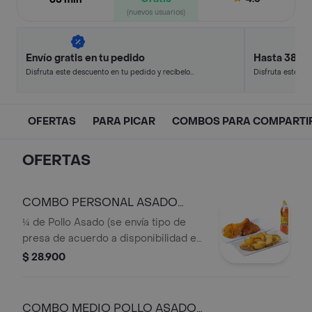
(nuevos usuarios)
Envío gratis en tu pedido
Hasta 38% 
Disfruta este descuento en tu pedido y recíbelo
Disfruta este de
en minutos.
en minutos.
OFERTAS
PARA PICAR
COMBOS PARA COMPARTI
OFERTAS
COMBO PERSONAL ASADO
OFERTA
¼ de Pollo Asado (se envía tipo de
presa de acuerdo a disponibilidad en
punto de venta),1 Acompañamiento
$ 28.900
(Papa Artesanal o Dos papas Saladas),
1 Bebida Personal
COMBO MEDIO POLLO ASADO