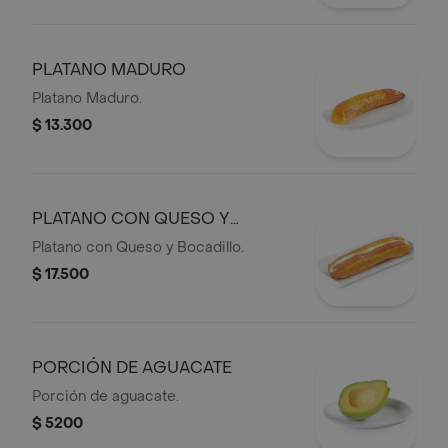
PLATANO MADURO
Platano Maduro.
$ 13.300
PLATANO CON QUESO Y
BOCADILLO
Platano con Queso y Bocadillo.
$ 17.500
PORCIÓN DE AGUACATE
Porción de aguacate.
$ 5200