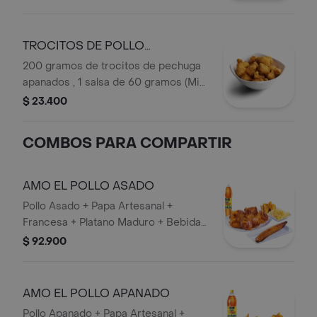
personal en botella.
TROCITOS DE POLLO
APANADOS
200 gramos de trocitos de pechuga
apanados , 1 salsa de 60 gramos (Miel
mostaza o BBQ).
$ 23.400
COMBOS PARA COMPARTIR
AMO EL POLLO ASADO
Pollo Asado + Papa Artesanal +
Francesa + Platano Maduro + Bebida
1,5 lts.
$ 92.900
AMO EL POLLO APANADO
Pollo Apanado + Papa Artesanal +