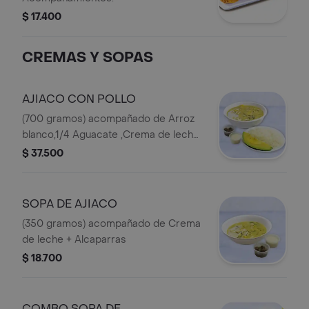
$ 17.400
CREMAS Y SOPAS
AJIACO CON POLLO
(700 gramos) acompañado de Arroz
blanco,1/4 Aguacate ,Crema de leche,
Alcaparras
$ 37.500
SOPA DE AJIACO
(350 gramos) acompañado de Crema
de leche + Alcaparras
$ 18.700
COMBO SOPA DE