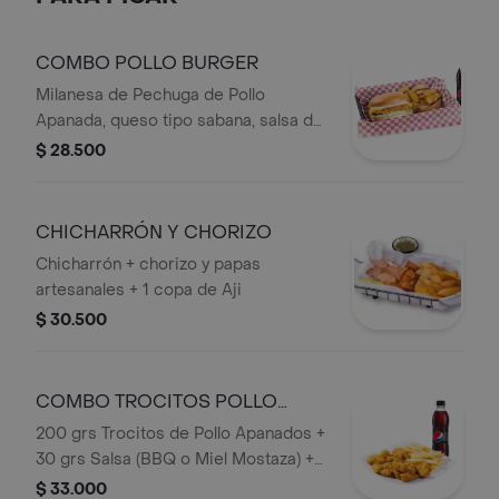
COMBO POLLO BURGER
Milanesa de Pechuga de Pollo
Apanada, queso tipo sabana, salsa de
la casa en Pan de Papa, acompañado
$ 28.500
de papas artesanales y bebida
persona.
CHICHARRÓN Y CHORIZO
Chicharrón + chorizo y papas
artesanales + 1 copa de Aji
$ 30.500
COMBO TROCITOS POLLO
APANADOS
200 grs Trocitos de Pollo Apanados +
30 grs Salsa (BBQ o Miel Mostaza) +
Francesa o Papa Artesanal+ Bebida
$ 33.000