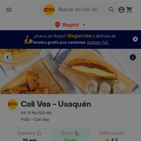
Bogotá
Regístrate
¿Nuevo en Rappi?
y disfruta de
envíos gratis por semanas
Aplican TyC
Cali Vea - Usaquén
AK 19 No.150-86
Pollo - Cali Vea
Delivery
Envío
Calificación
Gratis
4.3
35 min