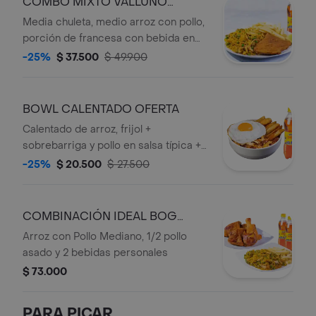
COMBO MIXTO VALLUNO
OFERTA
Media chuleta, medio arroz con pollo,
porción de francesa con bebida en
botella.
-25%
$ 37.500
$ 49.900
BOWL CALENTADO OFERTA
Calentado de arroz, frijol +
sobrebarriga y pollo en salsa típica +
papa artesanal + huevo frito + bebida
-25%
$ 20.500
$ 27.500
personal
COMBINACIÓN IDEAL BOG
OFERTA
Arroz con Pollo Mediano, 1/2 pollo
asado y 2 bebidas personales
$ 73.000
PARA PICAR