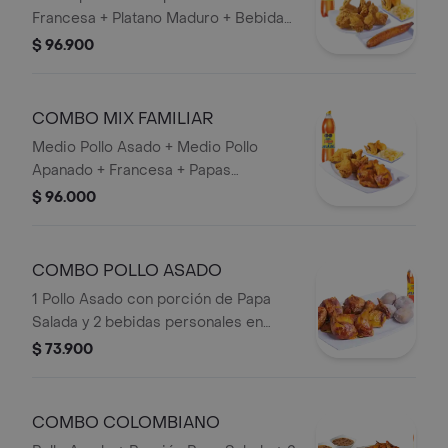
Francesa + Platano Maduro + Bebida
1,5 lts.
$ 96.900
COMBO MIX FAMILIAR
Medio Pollo Asado + Medio Pollo
Apanado + Francesa + Papas
Artesanales + Bebida 1,5 lts.
$ 96.000
COMBO POLLO ASADO
1 Pollo Asado con porción de Papa
Salada y 2 bebidas personales en
Botella.
$ 73.900
COMBO COLOMBIANO