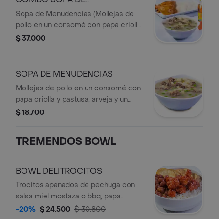
MENUDENCIAS
Sopa de Menudencias (Mollejas de
pollo en un consomé con papa criolla
y pastusa + arveja y un toque de
$ 37.000
cilantro) + 1/4 de Pollo Asado + 1
Porción de arroz blanco LBR + Bebida
personal en botella.
SOPA DE MENUDENCIAS
Mollejas de pollo en un consomé con
papa criolla y pastusa, arveja y un
toque de cilantro.
$ 18.700
TREMENDOS BOWL
BOWL DELITROCITOS
Trocitos apanados de pechuga con
salsa miel mostaza o bbq, papa
artesanal, frijol y arroz blanco, con
-20%
$ 24.500
$ 30.800
bebida personal.