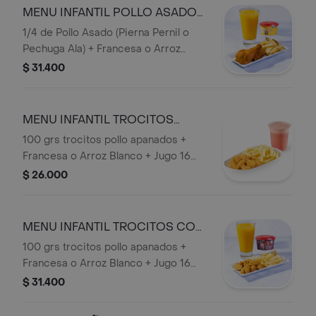
MENU INFANTIL POLLO ASADO
CON HELADO
1/4 de Pollo Asado (Pierna Pernil o
Pechuga Ala) + Francesa o Arroz
Blanco + Jugo 16 onzas (Mora o
$ 31.400
Mango) + Vaso de Helado San
Jerónimo.
MENU INFANTIL TROCITOS
SOLO
100 grs trocitos pollo apanados +
Francesa o Arroz Blanco + Jugo 16
onzas (Mora o Mango).
$ 26.000
MENU INFANTIL TROCITOS CON
HELADO
100 grs trocitos pollo apanados +
Francesa o Arroz Blanco + Jugo 16
onzas (Mora o Mango) + + Vaso de
$ 31.400
Helado San Jerónimo.