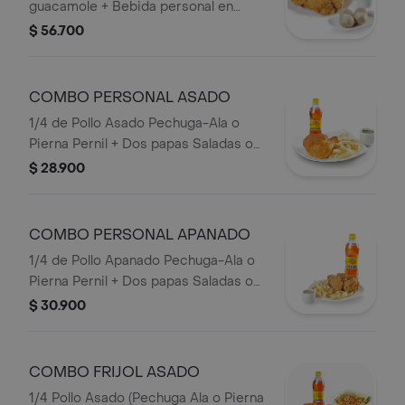
guacamole + Bebida personal en
Botella.
$ 56.700
COMBO PERSONAL ASADO
1/4 de Pollo Asado Pechuga-Ala o
Pierna Pernil + Dos papas Saladas o
Francesa o Papa Artesanal + Bebida
$ 28.900
personal en Botella.
COMBO PERSONAL APANADO
1/4 de Pollo Apanado Pechuga-Ala o
Pierna Pernil + Dos papas Saladas o
Francesa o papa Artesanal + Bebida
$ 30.900
Botella.
COMBO FRIJOL ASADO
1/4 Pollo Asado (Pechuga Ala o Pierna