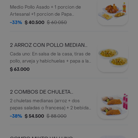
OFERTA
Medio Pollo Asado + 1 porcion de
Artesanal +1 porcion de Papa
Francesa + 1 Bebida Personal.
-33%
$ 40.500
$ 60.050
2 ARROZ CON POLLO MEDIANO
OFERTA
Cada uno: En salsa de la casa, tiras de
pollo, arveja y habichuelas + papa a la
francesa.
$ 63.000
2 COMBOS DE CHULETA
MEDIANA OFERTA
2 chuletas medianas (arroz + dos
papas saladas o francesa) + 2 bebidas
personales.
-38%
$ 54.500
$ 88.000