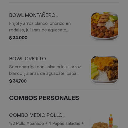
BOWL MONTAÑERO
AGREGADOR
Frijol y arroz blanco, chorizo en
rodajas, julianas de aguacate,
chicharrón crocante, cubos de
$ 34.000
plátano maduro, con bebida personal.
BOWL CRIOLLO
Sobrebarriga con salsa criolla, arroz
blanco, julianas de aguacate, papa
artesanal y bebida personal.
$ 34.700
COMBOS PERSONALES
COMBO MEDIO POLLO
APANADO
1/2 Pollo Apanado + 4 Papas saladas +