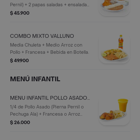
Pernil) + 2 papas saladas + ensalada
caribe mediana + arroz + frijol+
$ 45.900
Bebida en Botella.
COMBO MIXTO VALLUNO
Media Chuleta + Medio Arroz con
Pollo + Francesa + Bebida en Botella.
$ 49.900
MENÚ INFANTIL
MENU INFANTIL POLLO ASADO
SOLO
1/4 de Pollo Asado (Pierna Pernil o
Pechuga Ala) + Francesa o Arroz
Blanco + Jugo 16 onzas (Mora o
$ 26.000
Mango).