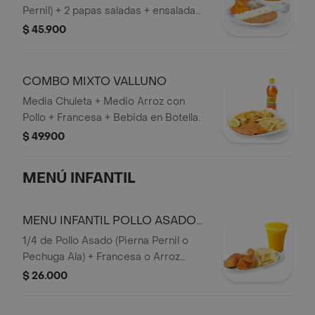
Pernil) + 2 papas saladas + ensalada
caribe mediana + arroz + frijol+
$ 45.900
Bebida en Botella.
COMBO MIXTO VALLUNO
Media Chuleta + Medio Arroz con
Pollo + Francesa + Bebida en Botella.
$ 49.900
MENÚ INFANTIL
MENU INFANTIL POLLO ASADO
SOLO
1/4 de Pollo Asado (Pierna Pernil o
Pechuga Ala) + Francesa o Arroz
Blanco + Jugo 16 onzas (Mora o
$ 26.000
Mango).