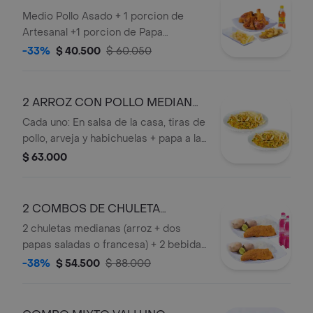
OFERTA
Medio Pollo Asado + 1 porcion de
Artesanal +1 porcion de Papa
Francesa + 1 Bebida Personal.
-33%
$ 40.500
$ 60.050
2 ARROZ CON POLLO MEDIANO
OFERTA
Cada uno: En salsa de la casa, tiras de
pollo, arveja y habichuelas + papa a la
francesa.
$ 63.000
2 COMBOS DE CHULETA
MEDIANA OFERTA
2 chuletas medianas (arroz + dos
papas saladas o francesa) + 2 bebidas
personales.
-38%
$ 54.500
$ 88.000