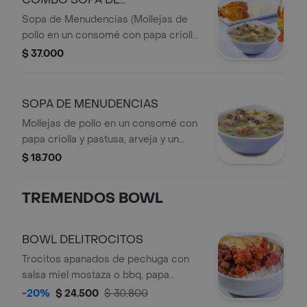
MENUDENCIAS
Sopa de Menudencias (Mollejas de
pollo en un consomé con papa criolla
y pastusa + arveja y un toque de
$ 37.000
cilantro) + 1/4 de Pollo Asado + 1
Porción de arroz blanco LBR + Bebida
personal en botella.
SOPA DE MENUDENCIAS
Mollejas de pollo en un consomé con
papa criolla y pastusa, arveja y un
toque de cilantro.
$ 18.700
TREMENDOS BOWL
BOWL DELITROCITOS
Trocitos apanados de pechuga con
salsa miel mostaza o bbq, papa
artesanal, frijol y arroz blanco, con
-20%
$ 24.500
$ 30.800
bebida personal.