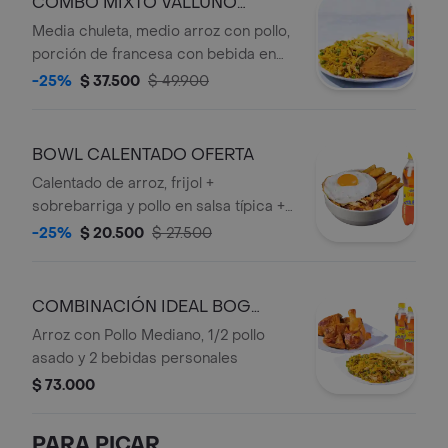
COMBO MIXTO VALLUNO
OFERTA
Media chuleta, medio arroz con pollo,
porción de francesa con bebida en
botella.
-25%
$ 37.500
$ 49.900
BOWL CALENTADO OFERTA
Calentado de arroz, frijol +
sobrebarriga y pollo en salsa típica +
papa artesanal + huevo frito + bebida
-25%
$ 20.500
$ 27.500
personal
COMBINACIÓN IDEAL BOG
OFERTA
Arroz con Pollo Mediano, 1/2 pollo
asado y 2 bebidas personales
$ 73.000
PARA PICAR