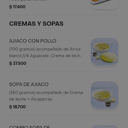
$ 17.400
CREMAS Y SOPAS
AJIACO CON POLLO
(700 gramos) acompañado de Arroz
blanco,1/4 Aguacate ,Crema de leche,
Alcaparras
$ 37.500
SOPA DE AJIACO
(350 gramos) acompañado de Crema
de leche + Alcaparras
$ 18.700
COMBO SOPA DE