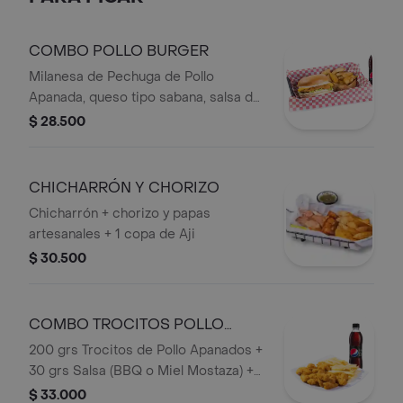
COMBO POLLO BURGER
Milanesa de Pechuga de Pollo
Apanada, queso tipo sabana, salsa de
la casa en Pan de Papa, acompañado
$ 28.500
de papas artesanales y bebida
persona.
CHICHARRÓN Y CHORIZO
Chicharrón + chorizo y papas
artesanales + 1 copa de Aji
$ 30.500
COMBO TROCITOS POLLO
APANADOS
200 grs Trocitos de Pollo Apanados +
30 grs Salsa (BBQ o Miel Mostaza) +
Francesa o Papa Artesanal+ Bebida
$ 33.000