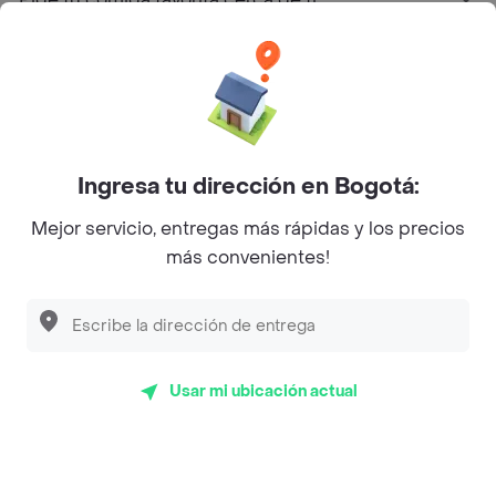
Categorías
Únete a Rappi
Ingresa tu dirección en Bogotá:
Sobre Rappi
Mejor servicio, entregas más rápidas y los precios
más convenientes!
Facebook
Twitter
Instagram
©
2026
Rappi Inc. All rights reserved.
Usar mi ubicación actual
Rappi S.A.S. --- NIT 900.843.898-9 --- Calle 63 # 16A-02
Bogotá D.C. --- notificacionesrappi@rappi.com