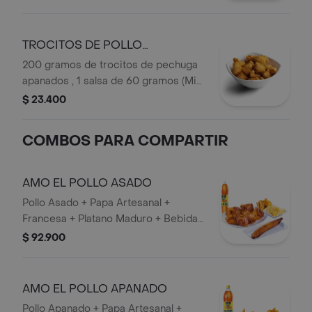
personal en botella.
TROCITOS DE POLLO
APANADOS
200 gramos de trocitos de pechuga
apanados , 1 salsa de 60 gramos (Miel
mostaza o BBQ).
$ 23.400
COMBOS PARA COMPARTIR
AMO EL POLLO ASADO
Pollo Asado + Papa Artesanal +
Francesa + Platano Maduro + Bebida
1,5 lts.
$ 92.900
AMO EL POLLO APANADO
Pollo Apanado + Papa Artesanal +