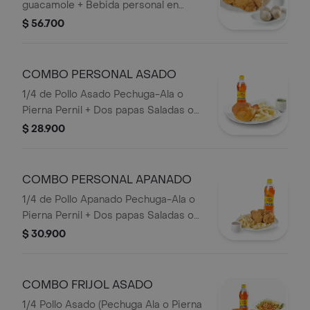
guacamole + Bebida personal en
Botella.
$ 56.700
COMBO PERSONAL ASADO
1/4 de Pollo Asado Pechuga-Ala o
Pierna Pernil + Dos papas Saladas o
Francesa o Papa Artesanal + Bebida
$ 28.900
personal en Botella.
COMBO PERSONAL APANADO
1/4 de Pollo Apanado Pechuga-Ala o
Pierna Pernil + Dos papas Saladas o
Francesa o papa Artesanal + Bebida
$ 30.900
Botella.
COMBO FRIJOL ASADO
1/4 Pollo Asado (Pechuga Ala o Pierna