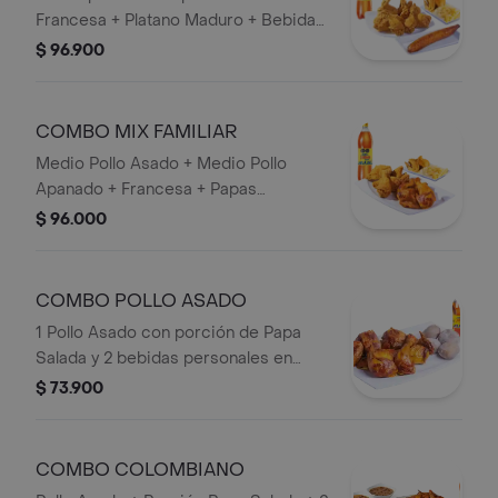
Francesa + Platano Maduro + Bebida
1,5 lts.
$ 96.900
COMBO MIX FAMILIAR
Medio Pollo Asado + Medio Pollo
Apanado + Francesa + Papas
Artesanales + Bebida 1,5 lts.
$ 96.000
COMBO POLLO ASADO
1 Pollo Asado con porción de Papa
Salada y 2 bebidas personales en
Botella.
$ 73.900
COMBO COLOMBIANO