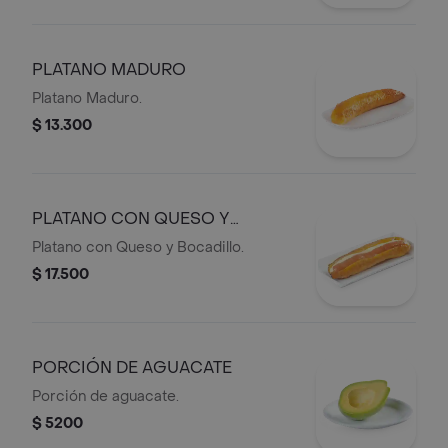
PLATANO MADURO
Platano Maduro.
$ 13.300
PLATANO CON QUESO Y
BOCADILLO
Platano con Queso y Bocadillo.
$ 17.500
PORCIÓN DE AGUACATE
Porción de aguacate.
$ 5200