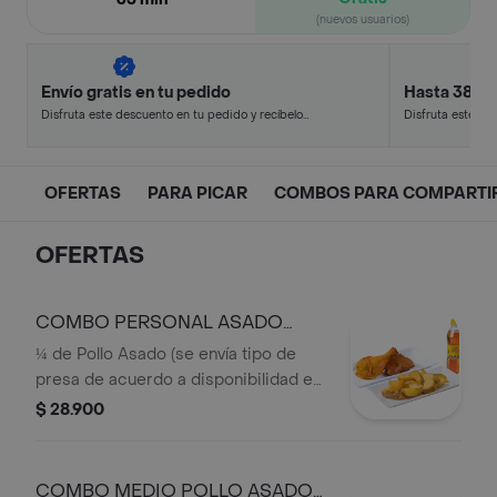
(nuevos usuarios)
Envío gratis en tu pedido
Hasta 38% 
Disfruta este descuento en tu pedido y recíbelo
Disfruta este de
en minutos.
en minutos.
OFERTAS
PARA PICAR
COMBOS PARA COMPARTI
OFERTAS
COMBO PERSONAL ASADO
OFERTA
¼ de Pollo Asado (se envía tipo de
presa de acuerdo a disponibilidad en
punto de venta),1 Acompañamiento
$ 28.900
(Papa Artesanal o Dos papas Saladas),
1 Bebida Personal
COMBO MEDIO POLLO ASADO