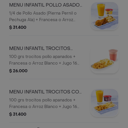
MENU INFANTIL POLLO ASADO
CON HELADO
1/4 de Pollo Asado (Pierna Pernil o
Pechuga Ala) + Francesa o Arroz
Blanco + Jugo 16 onzas (Mora o
$ 31.400
Mango) + Vaso de Helado San
Jerónimo.
MENU INFANTIL TROCITOS
SOLO
100 grs trocitos pollo apanados +
Francesa o Arroz Blanco + Jugo 16
onzas (Mora o Mango).
$ 26.000
MENU INFANTIL TROCITOS CON
HELADO
100 grs trocitos pollo apanados +
Francesa o Arroz Blanco + Jugo 16
onzas (Mora o Mango) + + Vaso de
$ 31.400
Helado San Jerónimo.