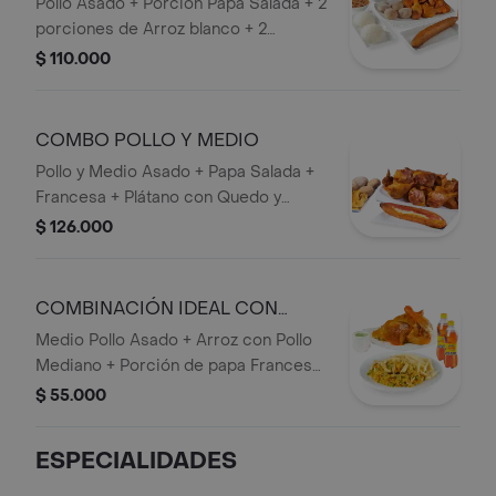
Pollo Asado + Porción Papa Salada + 2
porciones de Arroz blanco + 2
porciones de frijol + plátano Maduro +
$ 110.000
Bebida 1,5 lts.
COMBO POLLO Y MEDIO
Pollo y Medio Asado + Papa Salada +
Francesa + Plátano con Quedo y
Bocadillo + 1 bebida 1,5 lts.
$ 126.000
COMBINACIÓN IDEAL CON
ARROZ CON POLLO
Medio Pollo Asado + Arroz con Pollo
Mediano + Porción de papa Francesa
+ 2 bebidas personales.
$ 55.000
ESPECIALIDADES