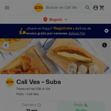
Bogotá
Regístrate
¿Nuevo en Rappi?
y disfruta de
envíos gratis por semanas
Aplican TyC
Cali Vea - Suba
Transv.60 No.128-A-04
Pollo - Cali Vea
Delivery
Envío
Gratis
35 min