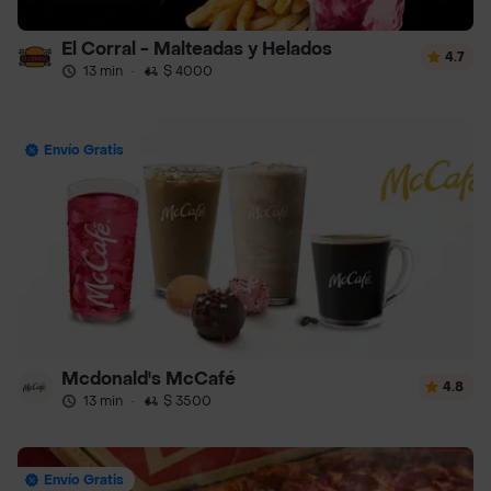
El Corral - Malteadas y Helados
4.7
13 min
·
$ 4000
Envío Gratis
Mcdonald's McCafé
4.8
13 min
·
$ 3500
Envío Gratis