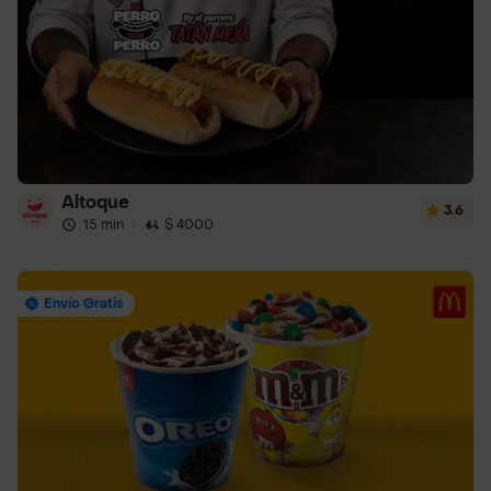
Altoque
3.6
15 min
·
$ 4000
Envío Gratis