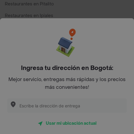
Restaurantes en Pitalito
Restaurantes en Ipiales
Restaurantes en San Andres
Restaurantes cerca de mi para pedir Comida a Domicilio -
Top Marcas y Cadenas de Restaurantes
Ingresa tu dirección en Bogotá:
Encuéntranos en estos países
Mejor servicio, entregas más rápidas y los precios
más convenientes!
App Store
Google play
AppGallery
Usar mi ubicación actual