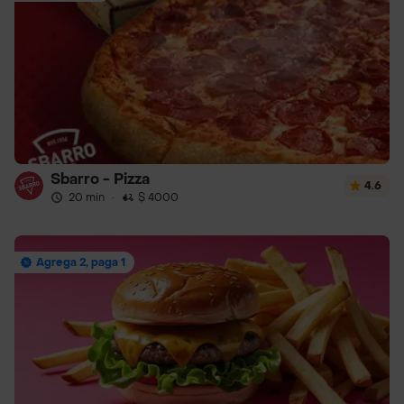
Sbarro - Pizza
4.6
20 min
·
$ 4000
Agrega 2, paga 1