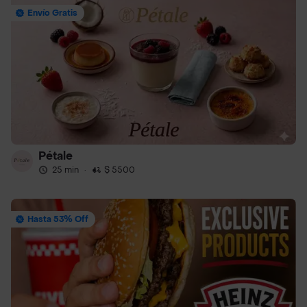
Envío Gratis
Pétale
25 min
·
$ 5500
Hasta 53% Off