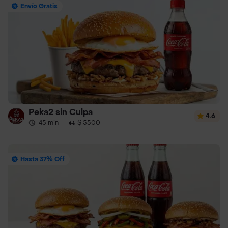
Envío Gratis
Peka2 sin Culpa
4.6
45 min
·
$ 5500
Hasta 37% Off