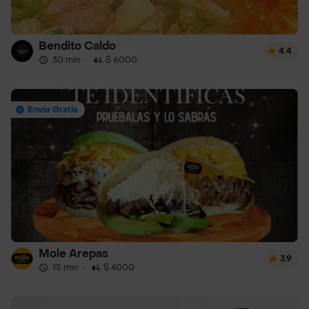
Bendito Caldo
4.4
30 min
·
$ 6000
Envío Gratis
Mole Arepas
3.9
15 min
·
$ 4000