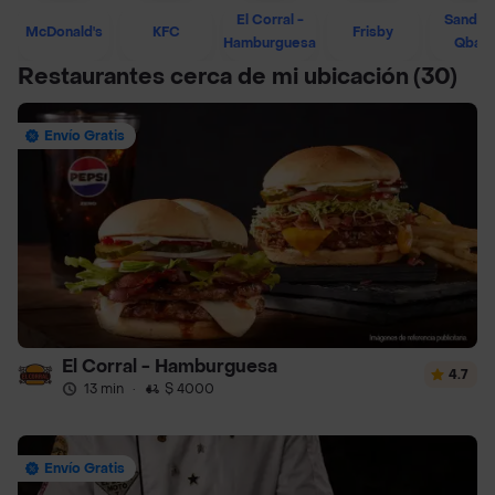
El Corral -
Sandwi
McDonald's
KFC
Frisby
Hamburguesa
Qban
Restaurantes cerca de mi ubicación
(30)
Envío Gratis
El Corral - Hamburguesa
4.7
13 min
·
$ 4000
Envío Gratis