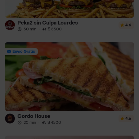
Peka2 sin Culpa Lourdes
4.6
50 min
·
$ 5500
Envío Gratis
Gordo House
4.6
20 min
·
$ 4500