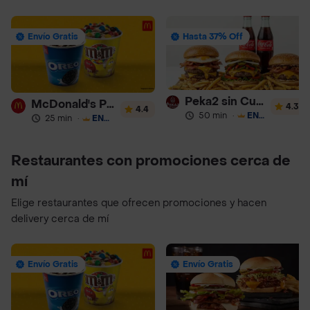
Envío Gratis
Hasta 37% Off
Peka2 sin Culpa Lourdes
McDonald's Postres
4.3
4.4
50 min
·
ENVÍO GRATIS
25 min
·
ENVÍO GRATIS
Restaurantes con promociones cerca de
mí
Elige restaurantes que ofrecen promociones y hacen
delivery cerca de mí
Envío Gratis
Envío Gratis