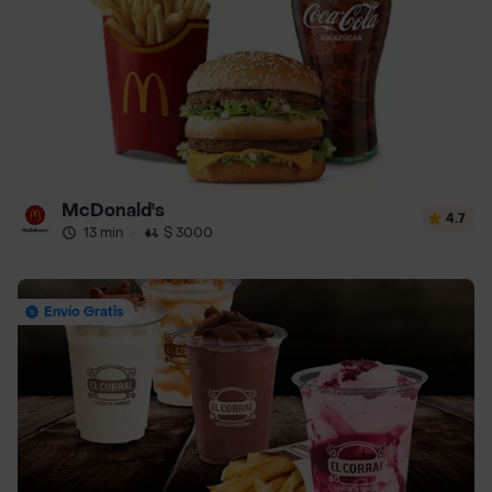
McDonald's
4.7
13 min
·
$ 3000
Envío Gratis