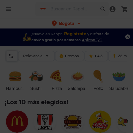
Bogotá
Regístrate
¿Nuevo en Rappi?
y disfruta de
envíos gratis por semanas
Aplican TyC
Relevancia
Promos
+ 4.5
35 mins
Hamburguesa
Sushi
Pizza
Salchipapas
Pollo
Saludable
¡Los 10 más elegidos!