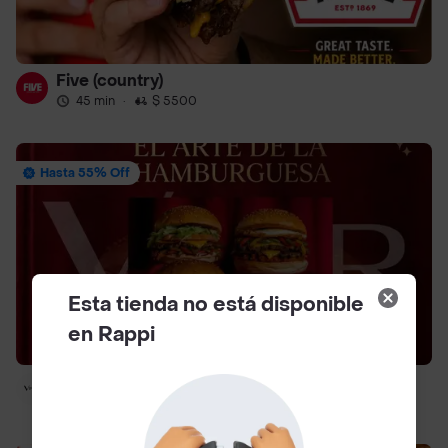
Five (country)
45 min
·
$ 5500
Hasta 55% Off
Esta tienda no está disponible
en Rappi
Vper.
40 min
·
$ 5500