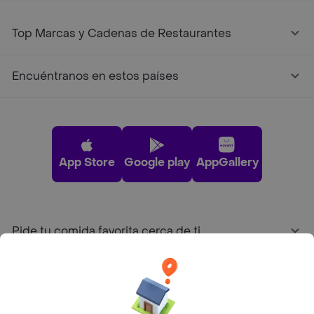
Top Marcas y Cadenas de Restaurantes
Encuéntranos en estos países
App Store
Google play
AppGallery
Pide tu comida favorita cerca de ti
Categorías