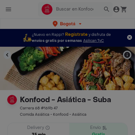
Bogotá
Regístrate
¿Nuevo en Rappi?
y disfruta de
envíos gratis por semanas
Aplican TyC
Konfood - Asiática - Suba
Carrera 68 #169b 47
Comida Asiática - Konfood - Asiática
Delivery
Envío
Gratis
35 min