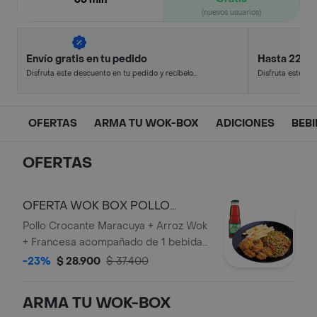
(nuevos usuarios)
Envío gratis en tu pedido
Hasta 22% 
Disfruta este descuento en tu pedido y recíbelo
Disfruta este de
en minutos.
en minutos.
OFERTAS
ARMA TU WOK-BOX
ADICIONES
BEB
OFERTAS
OFERTA WOK BOX POLLO
CROCANTE MARACUYA
Pollo Crocante Maracuya + Arroz Wok
+ Francesa acompañado de 1 bebida
personal en botella.
-23%
$ 28.900
$ 37.400
ARMA TU WOK-BOX