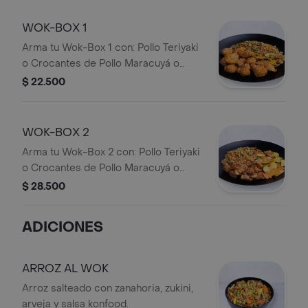
WOK-BOX 1
Arma tu Wok-Box 1 con: Pollo Teriyaki
o Crocantes de Pollo Maracuyá o
Cerdo Agridulce + 1 Acompañamiento
$ 22.500
WOK-BOX 2
Arma tu Wok-Box 2 con: Pollo Teriyaki
o Crocantes de Pollo Maracuyá o
Cerdo Agridulce + Dos
$ 28.500
Acompañamientos iguales o
diferentes
ADICIONES
ARROZ AL WOK
Arroz salteado con zanahoria, zukini,
arveja y salsa konfood.