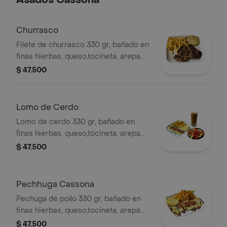
Asados Cassona
Churrasco
Filete de churrasco 330 gr, bañado en
finas hierbas, queso,tocineta, arepa
de maíz tierno, ensalada y bebida a
$ 47.500
elegir.
Lomo de Cerdo
Lomo de cerdo 330 gr, bañado en
finas hierbas, queso,tocineta, arepa
de maíz tierno, ensalada y bebida a
$ 47.500
elegir.
Pechhuga Cassona
Pechuga de pollo 330 gr, bañado en
finas hierbas, queso,tocineta, arepa
de maíz tierno, ensalada y bebida a
$ 47.500