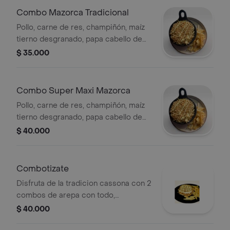
bebida a elegir.
Combo Mazorca Tradicional
Pollo, carne de res, champiñón, maíz
tierno desgranado, papa cabello de
ángel, abundante queso, salsa de la
$ 35.000
casa, acompañamiento y bebida.
Combo Super Maxi Mazorca
Pollo, carne de res, champiñón, maíz
tierno desgranado, papa cabello de
ángel, chorizo santarrosano, tocineta
$ 40.000
ahumada, abundante queso, salsa de
la casa, acompañamiento y bebida
elegir.
Combotizate
Disfruta de la tradicion cassona con 2
combos de arepa con todo,
acompañados de papas a la francesa
$ 40.000
mas gaseosas.