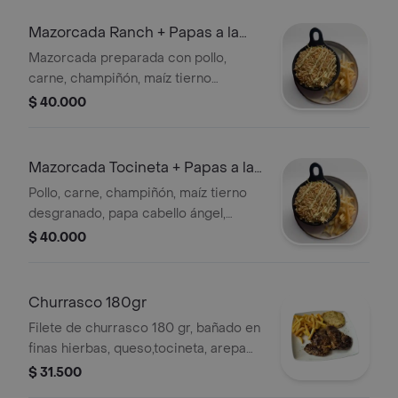
Mazorcada Ranch + Papas a la
Francesa
Mazorcada preparada con pollo,
carne, champiñón, maíz tierno
desgranado, papa cabello ángel,
$ 40.000
abundante queso tipo mozzarella y
salsa cubana.
Mazorcada Tocineta + Papas a la
Francesa
Pollo, carne, champiñón, maíz tierno
desgranado, papa cabello ángel,
tocineta, abundante queso tipo
$ 40.000
mozzarella, salsa cubana.
Churrasco 180gr
Filete de churrasco 180 gr, bañado en
finas hierbas, queso,tocineta, arepa
de maíz tierno, ensalada y bebida a
$ 31.500
elegir.