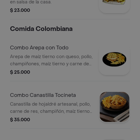
en salsa de la casa.
$ 23.000
Comida Colombiana
Combo Arepa con Todo
Arepa de maíz tierno con queso, pollo,
champiñones, maíz tierno y carne de
res. Incluye acompañamiento y
$ 25.000
bebida a elegir.
Combo Canastilla Tocineta
Canastilla de hojaldré artesanal, pollo,
carne de res, champiñón, maíz tierno
desgranado, papa cabello de ángel,
$ 35.000
abundante queso, salsa de la casa,
tocineta ahumada, acompañamiento y