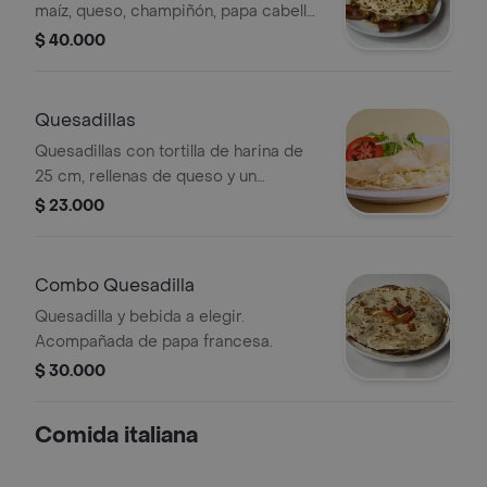
maíz, queso, champiñón, papa cabello
de ángel, tocineta, chorizo
$ 40.000
santarrosano, salchicha americana,
acompañamiento y bebida a elegir.
Quesadillas
Quesadillas con tortilla de harina de
25 cm, rellenas de queso y un
ingrediente a elegir. Acompañadas de
$ 23.000
lechuga y rodajas de tomate.
Combo Quesadilla
Quesadilla y bebida a elegir.
Acompañada de papa francesa.
$ 30.000
Comida italiana