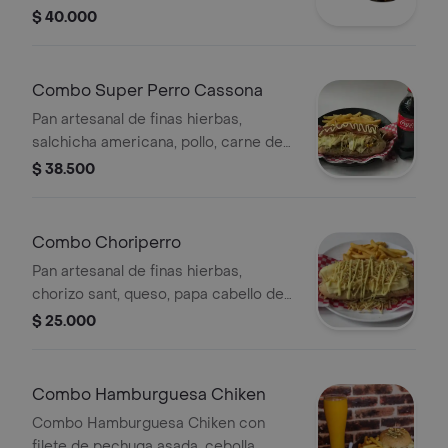
de la casa, acompañado de papa
$ 40.000
francesa, ensalada casona, doble
proteína y bebida a elegir.
Combo Super Perro Cassona
Pan artesanal de finas hierbas,
salchicha americana, pollo, carne de
res ,tocineta ahumada, chorizo
$ 38.500
santarrosano, maíz, champiñón,
queso, papa cabello de ángel, salsa
de la casa, acompañado de papa
Combo Choriperro
francesa y bebida a elegir.
Pan artesanal de finas hierbas,
chorizo sant, queso, papa cabello de
ángel y salsas de la casa,
$ 25.000
acompañamiento y bebida a elegir.
Combo Hamburguesa Chiken
Combo Hamburguesa Chiken con
filete de pechuga asada, cebolla,