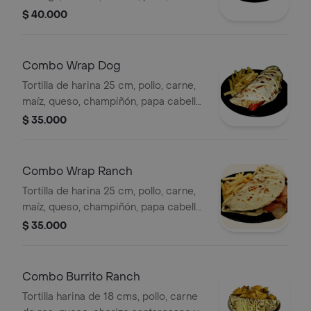
maíz ,queso, champiñón, acompañado
$ 40.000
de papa francesa y bebida a elegir.
Combo Wrap Dog
Tortilla de harina 25 cm, pollo, carne,
maíz, queso, champiñón, papa cabello
de ángel, salchicha americana,
$ 35.000
acompañamiento y bebida a elegir.
Combo Wrap Ranch
Tortilla de harina 25 cm, pollo, carne,
maíz, queso, champiñón, papa cabello
de ángel, chorizo santarrosano,
$ 35.000
acompañamiento y bebida a elegir.
Combo Burrito Ranch
Tortilla harina de 18 cms, pollo, carne