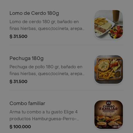
Lomo de Cerdo 180g
Lomo de cerdo 180 gr, bañado en
finas hierbas, queso,tocineta, arepa
de maíz tierno, ensalada y bebida a
$ 31.500
elegir.
Pechuga 180g
Pechuga de pollo 180 gr, bañado en
finas hierbas, queso,tocineta, arepa
de maíz tierno, ensalada y bebida a
$ 31.500
elegir.
Combo familiar
Arma tu combo a tu gusto Elige 4
productos Hamburguesa-Perro-
Arepa-Burrito Acompañados de
$ 100.000
papas a la francesa Incluye gaseosa