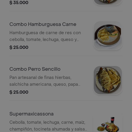
carne de res, champiñones, maíz
$ 35.000
tierno, papa cabello de ángel y salsas
de la casa, acompañamiento y bebida
a elegir.
Combo Hamburguesa Carne
Hamburguesa de carne de res con
cebolla, tomate, lechuga, queso y
salsas de la casa. Incluye papas fritas
$ 25.000
y bebida a elegir.
Combo Perro Sencillo
Pan artesanal de finas hierbas,
salchicha americana, queso, papa
cabello de ángel y salsas de la casa,
$ 25.000
acompañamiento y bebida a elegir.
Supermaxicassona
Cebolla, tomate, lechuga, carne, maíz,
champiñón, tocineta ahumada y salsas