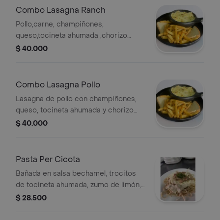
Combo Lasagna Ranch
Pollo,carne, champiñones,
queso,tocineta ahumada ,chorizo
santarrosano y salsas de la casa,
$ 40.000
acompañamiento y bebida a elegir.
Combo Lasagna Pollo
Lasagna de pollo con champiñones,
queso, tocineta ahumada y chorizo
santarrosano. Incluye salsas de la
$ 40.000
casa, acompañamiento y bebida a
elegir.
Pasta Per Cicota
Bañada en salsa bechamel, trocitos
de tocineta ahumada, zumo de limón,
perejil y queso parmesano
$ 28.500
acompañados con pan de ajo, jugo
natural o gaseosa .