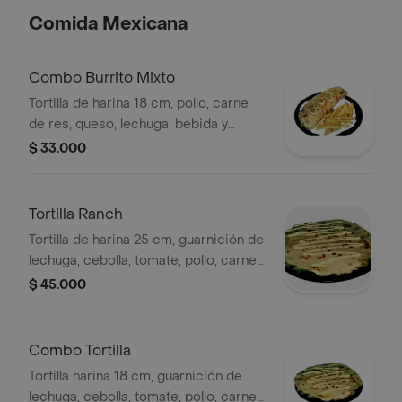
Comida Mexicana
Combo Burrito Mixto
Tortilla de harina 18 cm, pollo, carne
de res, queso, lechuga, bebida y
acompañamiento a elegir.
$ 33.000
Tortilla Ranch
Tortilla de harina 25 cm, guarnición de
lechuga, cebolla, tomate, pollo, carne,
maíz ,queso, champiñón, tocineta
$ 45.000
ahumada, chorizo santarrosano,
acompañado de papa francesa y
bebida a elegir.
Combo Tortilla
Tortilla harina 18 cm, guarnición de
lechuga, cebolla, tomate, pollo, carne,