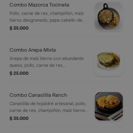
Combo Mazorca Tocineta
Pollo, carne de res, champiñón, maíz
tierno desgranado, papa cabello de
ángel, abundante queso, salsa de la
$ 35.000
casa, tocineta ahumada,
acompañamiento y bebida a elegir.
Combo Arepa Mixta
Arepa de maíz tierno con abundante
queso, pollo, carne de res,
acompañamiento y bebida a elegir.
$ 25.000
Combo Canastilla Ranch
Canastilla de hojaldré artesanal, pollo,
carne de res, champiñón, maíz tierno
desgranado, papa cabello de ángel,
$ 35.000
abundante queso, salsa de la casa,
chorizo san acompañamiento y