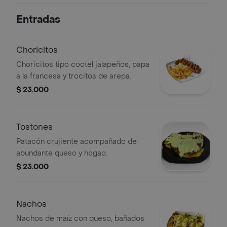
coca cola 1,5 L Perfecto para
Entradas
disfrutar en familia
Choricitos
Choricitos tipo coctel jalapeños, papa
a la francesa y trocitos de arepa.
$ 23.000
Tostones
Patacón crujiente acompañado de
abundante queso y hogao.
$ 23.000
Nachos
Nachos de maíz con queso, bañados