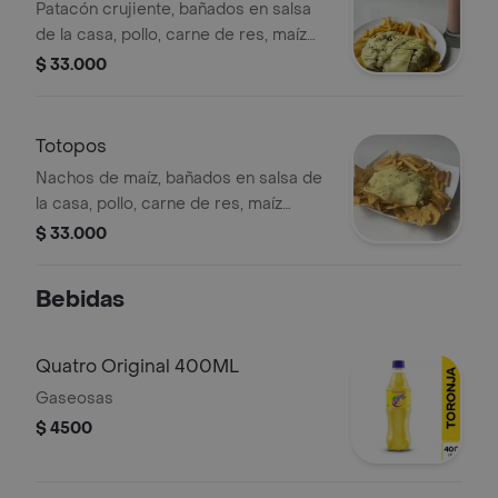
Patacón crujiente, bañados en salsa
de la casa, pollo, carne de res, maíz
tierno, queso, papa cabello de ángel,
$ 33.000
papa francesa y bebida a elegir.
Totopos
Nachos de maíz, bañados en salsa de
la casa, pollo, carne de res, maíz
tierno, queso, papa cabello de ángel,
$ 33.000
papa francesa y bebida a elegir.
Bebidas
Quatro Original 400ML
Gaseosas
$ 4500