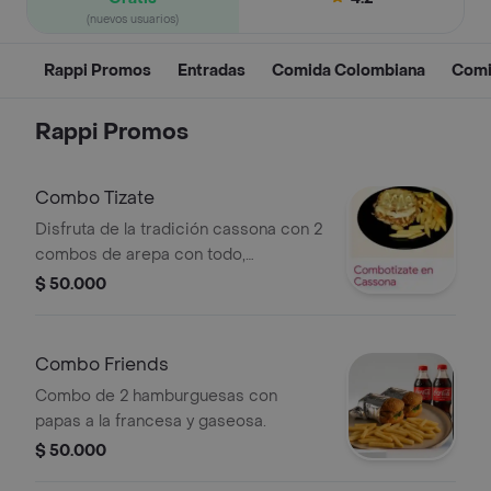
(nuevos usuarios)
Rappi Promos
Entradas
Comida Colombiana
Comi
Rappi Promos
Combo Tizate
Disfruta de la tradición cassona con 2
combos de arepa con todo,
acompañados de papas a la francesa
$ 50.000
mas gaseosa .
Combo Friends
Combo de 2 hamburguesas con
papas a la francesa y gaseosa.
$ 50.000