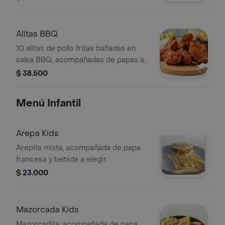
elegir.
Alitas BBQ
10 alitas de pollo fritas bañadas en
salsa BBQ, acompañadas de papas a
la francesa o en casco y bebida a
$ 38.500
elegir.
Menú Infantil
Arepa Kids
Arepita mixta, acompañada de papa
francesa y bebida a elegir.
$ 23.000
Mazorcada Kids
Mazorcadita, acompañada de papa