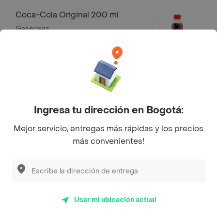
Coca-Cola Original 200 ml
Gaseosas
$ 3000
Limonada Cereada
Limonada cerezada 14onz.
Ingresa tu dirección en Bogotá:
$ 13.000
Mejor servicio, entregas más rápidas y los precios
más convenientes!
Limonada de Coco
Limonada de coco 14onz.
$ 13.000
Usar mi ubicación actual