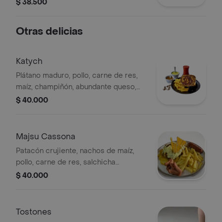
queso, salsas de la casa, ensalada
$ 38.500
cassona ,papa francesa ,ingrediente y
bebida a elegir.
Otras delicias
Katych
Plátano maduro, pollo, carne de res,
maíz, champiñón, abundante queso,
papa cabello de ángel, salsa de la
$ 40.000
casa, acompañado de papa francesa
y bebida a elegir.
Majsu Cassona
Patacón crujiente, nachos de maíz,
pollo, carne de res, salchicha
americana, chorizo santarrosano,
$ 40.000
maíz, champiñón, abundante queso,
papa cabello de ángel, acompañado
de ensalada casona, papa francesa y
Tostones
bebida a elegir.