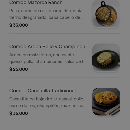
bebida a elegir.
Combo Mazorca Ranch
Pollo, carne de res, champiñón, maíz
tierno desgranado, papa cabello de
ángel, abundante queso, salsa de la
$ 33.000
casa, chorizo santarrosano,
acompañamiento y bebida a elegir.
Combo Arepa Pollo y Champiñón
Arepa de maíz tierno, abundante
queso, pollo, champiñones, salsa de la
casa, acompañamiento y bebida a
$ 25.000
elegir.
Combo Canastilla Tradicional
Canastilla de hojaldré artesanal, pollo,
carne de res, champiñón, maíz tierno
desgranado, papa cabello de ángel,
$ 35.000
abundante queso, salsa de la casa,
acomapañamiento y bebida a elegir.