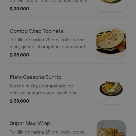
de res, queso, chorizo santarosano y
lechuga, acompañamiento y bebida a
$ 33.000
elegir.
Combo Wrap Tocineta
Tortilla de harina 25 cm, pollo, carne,
maíz, queso, champiñón, papa cabello
de ángel, tocineta ahumada,
$ 35.000
acompañamiento y bebida a elegir.
Plato Cassona Burrito
Burrito mixto, acompañado de
chorizo santarrosano, salchicha
americana, papa a la francesa y
$ 38.000
bebida a elegir.
Super Maxi Wrap
Tortilla de harina 25 cm, pollo, carne,