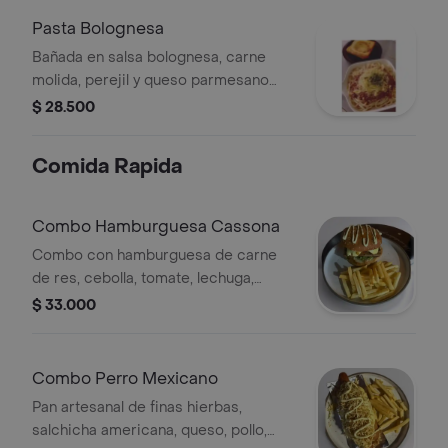
Pasta Bolognesa
Bañada en salsa bolognesa, carne
molida, perejil y queso parmesano
acompañados con pan de ajo, jugo
$ 28.500
natural o gaseosa.
Comida Rapida
Combo Hamburguesa Cassona
Combo con hamburguesa de carne
de res, cebolla, tomate, lechuga,
queso, salsas de la casa, papas a la
$ 33.000
francesa y bebida a elegir.
Combo Perro Mexicano
Pan artesanal de finas hierbas,
salchicha americana, queso, pollo,