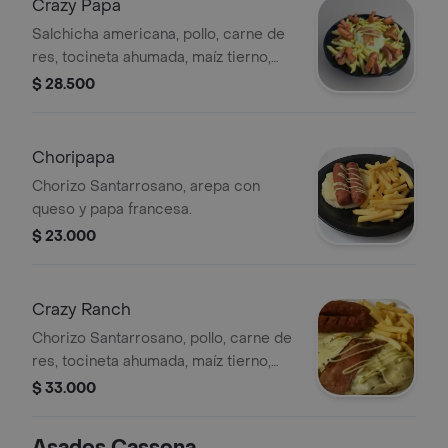
Crazy Papa
Salchicha americana, pollo, carne de
res, tocineta ahumada, maíz tierno,
queso, papa francesa y bebida a
$ 28.500
elegir.
Choripapa
Chorizo Santarrosano, arepa con
queso y papa francesa.
$ 23.000
Crazy Ranch
Chorizo Santarrosano, pollo, carne de
res, tocineta ahumada, maíz tierno,
queso, papa francesa y bebida a
$ 33.000
elegir.