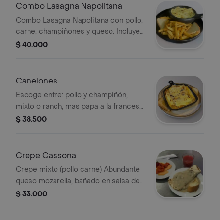
Combo Lasagna Napolitana
Combo Lasagna Napolitana con pollo,
carne, champiñones y queso. Incluye
acompañamiento de papas fritas y
$ 40.000
pan, más bebida a elegir.
Canelones
Escoge entre: pollo y champiñón,
mixto o ranch, mas papa a la francesa,
nachos o ensalada mas gaseosa o
$ 38.500
jugo natural.
Crepe Cassona
Crepe mixto (pollo carne) Abundante
queso mozarella, bañado en salsa de
la casa + papa a la francesa, jugo
$ 33.000
natrual o gaseosa