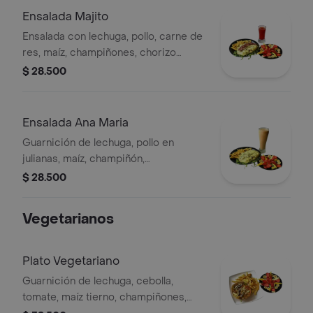
Ensalada Majito
Ensalada con lechuga, pollo, carne de
res, maíz, champiñones, chorizo
santarrosano y tocineta ahumada.
$ 28.500
Incluye papa francesa, ensalada de
frutas y bebida a elegir.
Ensalada Ana Maria
Guarnición de lechuga, pollo en
julianas, maíz, champiñón,
acompañada de ensalada cassona,
$ 28.500
papa francesa y bebida a elegir.
Vegetarianos
Plato Vegetariano
Guarnición de lechuga, cebolla,
tomate, maíz tierno, champiñones,