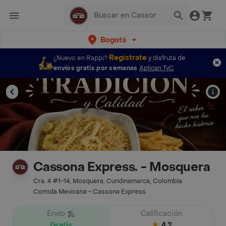
Bogotá
Regístrate
¿Nuevo en Rappi?
y disfruta de
envíos gratis por semanas
Aplican TyC
Cassona Express. - Mosquera
Cra. 4 #1-14, Mosquera, Cundinamarca, Colombia
Comida Mexicana - Cassona Express.
Envío
Calificación
Gratis
4.2