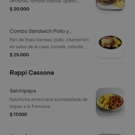
verduras, tomate cebolla, queso,
acompañamiento y bebida a elegir.
$ 20.000
Combo Sándwich Pollo y
Tocineta
Pan de finas hierbas, pollo, champiñón
en salsa de la casa, tomate, cebolla,
queso, acompañamiento y bebida a
$ 25.000
elegir.
Rappi Cassona
Salchipapa
Salchicha americana acompañada de
papas a la francesa.
$ 17.000