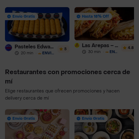
Envío Gratis
Hasta 18% Off
Las Arepas – Arepas Rellenas
Pasteles Edward
4.8
5
30 min
·
ENVÍO GRATIS
20 min
·
ENVÍO GRATIS
Restaurantes con promociones cerca de
mí
Elige restaurantes que ofrecen promociones y hacen
delivery cerca de mí
Envío Gratis
Envío Gratis