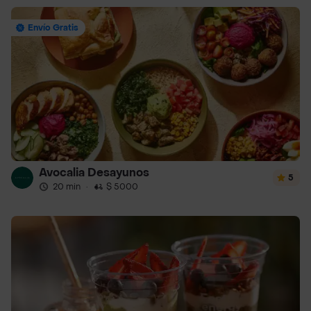
Envío Gratis
Avocalia Desayunos
5
20 min
·
$ 5000