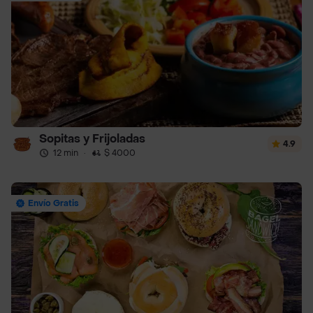
Sopitas y Frijoladas
4.9
12 min
·
$ 4000
Envío Gratis