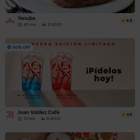
Yanuba
4.8
40 min
·
$ 5000
50% OFF
Juan Valdez Café
4.9
12 min
·
$ 4000