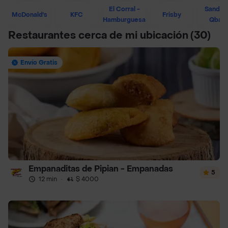
El Corral -
Sandwi
McDonald's
KFC
Frisby
Hamburguesa
Qban
Restaurantes cerca de mi ubicación
(30)
Envío Gratis
Empanaditas de Pipian - Empanadas
5
12 min
·
$ 4000