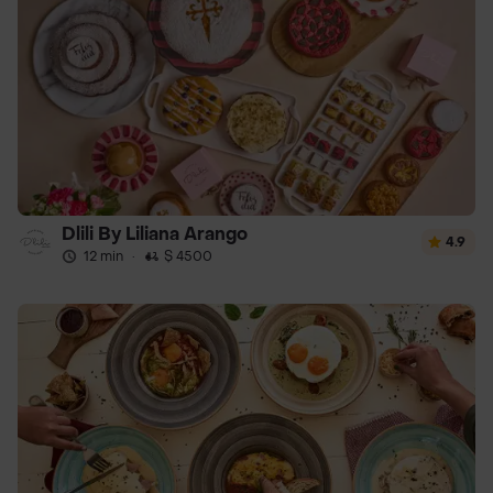
Dlili By Liliana Arango
4.9
12 min
·
$ 4500