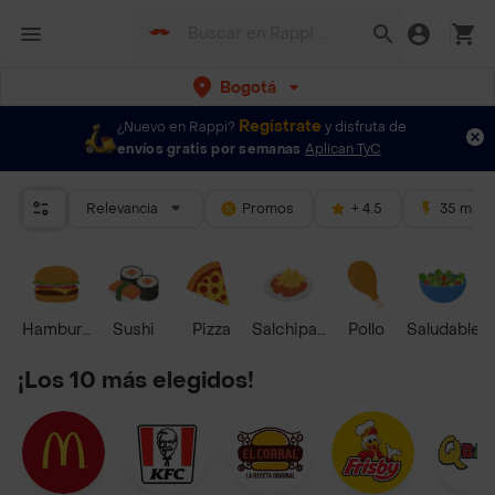
Bogotá
Regístrate
¿Nuevo en Rappi?
y disfruta de
envíos gratis por semanas
Aplican TyC
Relevancia
Promos
+ 4.5
35 mins
Hamburguesa
Sushi
Pizza
Salchipapas
Pollo
Saludable
¡Los 10 más elegidos!