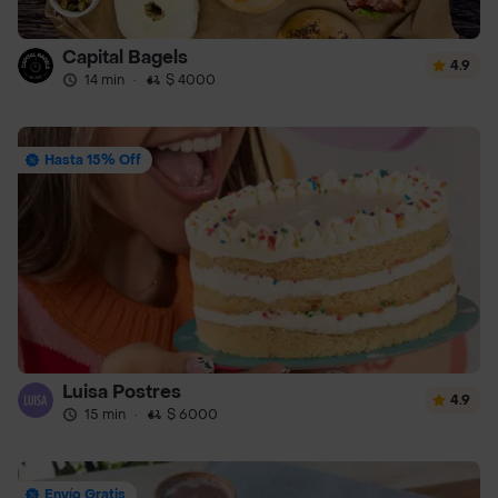
Capital Bagels
4.9
14 min
·
$ 4000
Hasta 15% Off
Luisa Postres
4.9
15 min
·
$ 6000
Envío Gratis