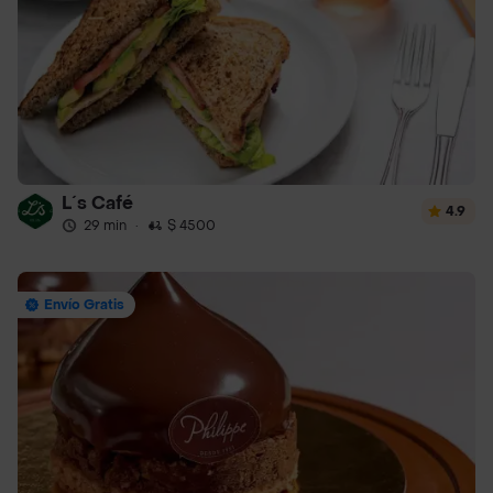
L´s Café
4.9
29 min
·
$ 4500
Envío Gratis