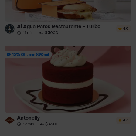
Al Agua Patos Restaurante - Turbo
4.9
11 min
·
$ 3000
15% Off: mín $90mil
Antonelly
4.3
12 min
·
$ 4500