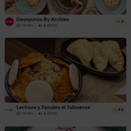
Desayunos By Archies
5
12 min
·
$ 4000
Lechona y Tamales el Tolimense
4.6
12 min
·
$ 4000