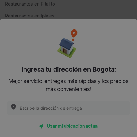
Restaurantes en Pitalito
Restaurantes en Ipiales
Restaurantes en San Andres
Restaurantes cerca de mi para pedir Comida a Domicilio -
Top Marcas y Cadenas de Restaurantes
Ingresa tu dirección en Bogotá:
Encuéntranos en estos países
Mejor servicio, entregas más rápidas y los precios
más convenientes!
App Store
Google play
AppGallery
Usar mi ubicación actual