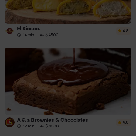
El Kiosco.
4.8
14 min
·
$ 4500
A & a Brownies & Chocolates
4.8
19 min
·
$ 4500