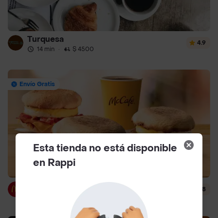
Turquesa
4.9
14 min
·
$ 4500
Envío Gratis
Esta tienda no está disponible
en Rappi
McDonald's
4.8
14 min
·
$ 3000