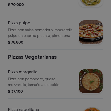
palmitos, tamaño a elección.
$ 70.000
Pizza pulpo
Pizza con salsa pomodoro, mozzarella,
pulpo en paprika picante, pimentones,
tomates secos, 26 cm.
$ 78.800
Pizzas Vegetarianas
Pizza margarita
Pizza con pomodoro, queso
mozzarella, tamaño a elección.
$ 37.400
Pizza napolitana