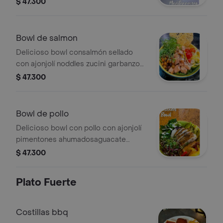
$ 47.300
semillas de chia y girasol.
Bowl de salmon
Delicioso bowl consalmón sellado
con ajonjolí noddles zucini garbanzo
crocante tomate cherry crocante de
$ 47.300
parmesano brotes de temporada
semillas de chia y girasol.
Bowl de pollo
Delicioso bowl con pollo con ajonjolí
pimentones ahumadosaguacate
garbanzo crocante brotes de
$ 47.300
temporadasemillas de chia y girasol.
Plato Fuerte
Costillas bbq