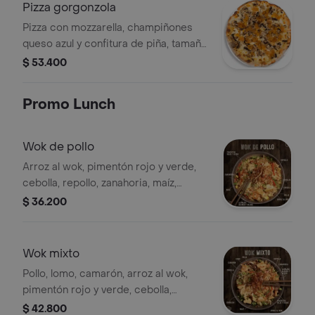
Pizza gorgonzola
Pizza con mozzarella, champiñones
queso azul y confitura de piña, tamaño
a elección.
$ 53.400
Promo Lunch
Wok de pollo
Arroz al wok, pimentón rojo y verde,
cebolla, repollo, zanahoria, maíz,
cebolla puerro, cebollín, ajonjolí, pollo.
$ 36.200
Wok mixto
Pollo, lomo, camarón, arroz al wok,
pimentón rojo y verde, cebolla,
repollo, zanahoria, maíz, cebolla
$ 42.800