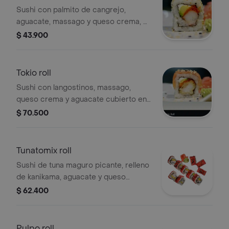
Sushi con palmito de cangrejo,
aguacate, massago y queso crema, 9
bocados.
$ 43.900
Tokio roll
Sushi con langostinos, massago,
queso crema y aguacate cubierto en
salmón, 9 bocados.
$ 70.500
Tunatomix roll
Sushi de tuna maguro picante, relleno
de kanikama, aguacate y queso
crema, , 9 bocados.
$ 62.400
Pulpo roll