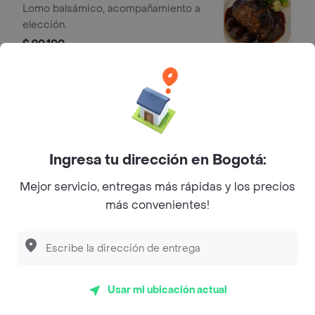
Lomo balsámico, acompañamiento a
elección.
$ 90.100
Robalo meniere
Filete de robalo en salsa meniere,
acompañado de rodajas de limón.
$ 90.100
Ingresa tu dirección en Bogotá:
Mejor servicio, entregas más rápidas y los precios
Robalo finas hierbas
más convenientes!
Filete de robalo en salsa finas hierbas.
$ 90.100
Usar mi ubicación actual
Trilogía de salmón