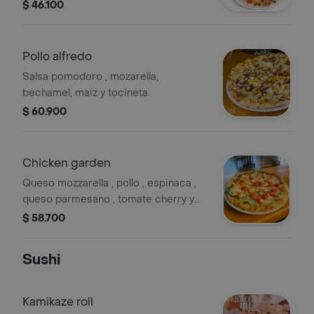
elección.
$ 46.100
Pollo alfredo
Salsa pomodoro , mozarella,
bechamel, maiz y tocineta
$ 60.900
Chicken garden
Queso mozzarella , pollo , espinaca ,
queso parmesano , tomate cherry y
pimentones ahumados
$ 58.700
Sushi
Kamikaze roll