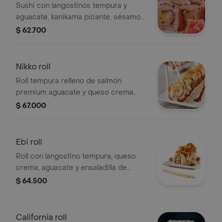
Sushi con langostinos tempura y
aguacate, kanikama picante, sésamo
negro y queso crema, 9 bocados.
$ 62.700
Nikko roll
Roll tempura relleno de salmón
premium aguacate y queso crema
bañado en ceviche de camarón
$ 67.000
crocante, 9 bocados.
Ebi roll
Roll con langostino tempura, queso
crema, aguacate y ensaladilla de
kanikama crocante, 9 bocados.
$ 64.500
California roll