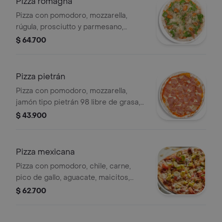
Pizza romagna
Pizza con pomodoro, mozzarella,
rúgula, prosciutto y parmesano,
tamaño a elección.
$ 64.700
Pizza pietrán
Pizza con pomodoro, mozzarella,
jamón tipo pietrán 98 libre de grasa,
tamaño a elección.
$ 43.900
Pizza mexicana
Pizza con pomodoro, chile, carne,
pico de gallo, aguacate, maicitos,
jalapeños, nachos, tamaño a elección.
$ 62.700