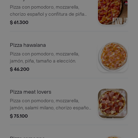
Pizza con pomodoro, mozzarella,
chorizo español y confitura de piña
natural, tamaño a elección.
$ 61.300
Pizza hawaiana
Pizza con pomodoro, mozzarella,
jamón, piña, tamaño a elección.
$ 46.200
Pizza meat lovers
Pizza con pomodoro, mozzarella,
jamón, salami milano, chorizo español,
pepperoni, tamaño a elección.
$ 75.100