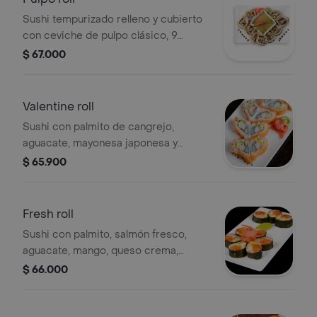
Sushi tempurizado relleno y cubierto
con ceviche de pulpo clásico, 9
bocados.
$ 67.000
Valentine roll
Sushi con palmito de cangrejo,
aguacate, mayonesa japonesa y
salmón fresco, 9 bocados.
$ 65.900
Fresh roll
Sushi con palmito, salmón fresco,
aguacate, mango, queso crema,
massago, forrado en nori, 9 bocados.
$ 66.000