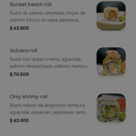
Sunset beach roll
Sushi de salmón ahumado, lonjas de
salmón fresco en salsa japonesa,
aguacate, kanikama y queso crema, 9
$ 63.800
bocados.
Vulcano roll
Sushi con queso crema, aguacate,
palmito tempurizado, plátano maduro
en salsa de camarón picante, 9
$ 70.500
bocados.
Only shrimp roll
Sushi relleno de langostino tempura,
aguacate, especies japoneses semi-
picantes y queso crema, 9 bocados.
$ 62.400