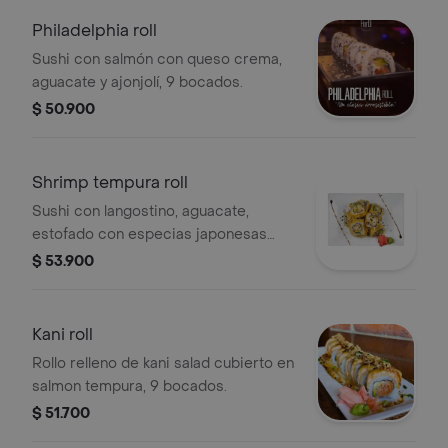
Philadelphia roll
Sushi con salmón con queso crema,
aguacate y ajonjolí, 9 bocados.
$ 50.900
Shrimp tempura roll
Sushi con langostino, aguacate,
estofado con especias japonesas
semi picantes y queso crema, 9
$ 53.900
bocados.
Kani roll
Rollo relleno de kani salad cubierto en
salmon tempura, 9 bocados.
$ 51.700