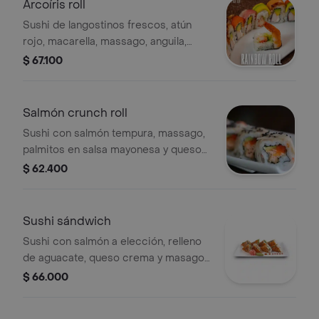
Arcoíris roll
Sushi de langostinos frescos, atún
rojo, macarella, massago, anguila,
kanikama, aguacate, queso crema, 9
$ 67.100
bocados.
Salmón crunch roll
Sushi con salmón tempura, massago,
palmitos en salsa mayonesa y queso
crema, 9 bocados.
$ 62.400
Sushi sándwich
Sushi con salmón a elección, relleno
de aguacate, queso crema y masago,
9 bocados.
$ 66.000