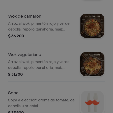
puerro, cebollín, ajonjolí,.
Wok de camaron
Arroz al wok, pimentón rojo y verde,
cebolla, repollo, zanahoria, maíz,
cebolla puerro, cebollín, ajonjolí,
$ 36.200
camaron.
Wok vegetariano
Arroz al wok, pimentón rojo y verde,
cebolla, repollo, zanahoria, maíz,
cebolla puerro, cebollín, ajonjolí,
$ 31.700
falafel.
Sopa
Sopa a elección: crema de tomate, de
cebolla u oriental.
$ 33.900