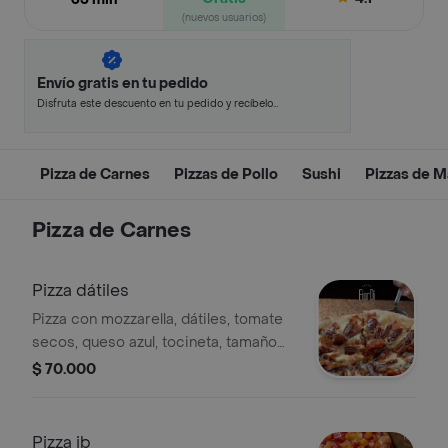
(nuevos usuarios)
Envío gratis en tu pedido
Disfruta este descuento en tu pedido y recíbelo
en minutos.
Pizza de Carnes
Pizzas de Pollo
Sushi
Pizzas de M
Pizza de Carnes
Pizza dátiles
Pizza con mozzarella, dátiles, tomate
secos, queso azul, tocineta, tamaño
26 cm.
$ 70.000
Pizza jb