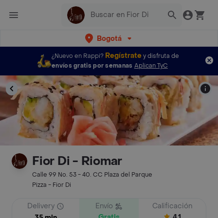
Bogotá
Regístrate
¿Nuevo en Rappi?
y disfruta de
envíos gratis por semanas
Aplican TyC
Fior Di - Riomar
Calle 99 No. 53 - 40. CC Plaza del Parque
Pizza - Fior Di
Delivery
Envío
Calificación
Gratis
4.1
35 min