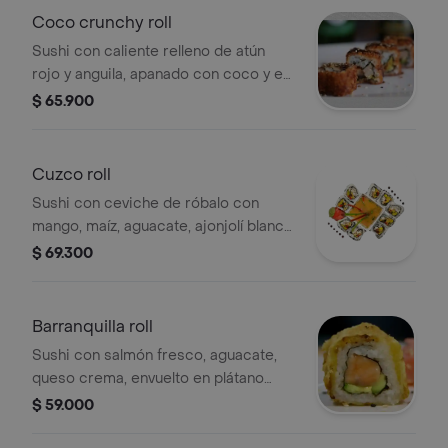
Coco crunchy roll
Sushi con caliente relleno de atún
rojo y anguila, apanado con coco y en
salsa teriyaki, 9 bocados.
$ 65.900
Cuzco roll
Sushi con ceviche de róbalo con
mango, maíz, aguacate, ajonjolí blanco
y negro, 9 bocados.
$ 69.300
Barranquilla roll
Sushi con salmón fresco, aguacate,
queso crema, envuelto en plátano
maduro tempurizado, 9 bocados.
$ 59.000