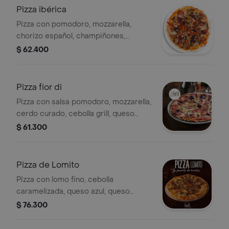
Pizza ibérica
Pizza con pomodoro, mozzarella,
chorizo español, champiñones,
pimentones, aceitunas negras,
$ 62.400
tamaño a elección.
Pizza fior di
Pizza con salsa pomodoro, mozzarella,
cerdo curado, cebolla grill, queso
gouda, rúgula, 26 cm.
$ 61.300
Pizza de Lomito
Pizza con lomo fino, cebolla
caramelizada, queso azul, queso
mozzarella y salsa pomodoro.
$ 76.300