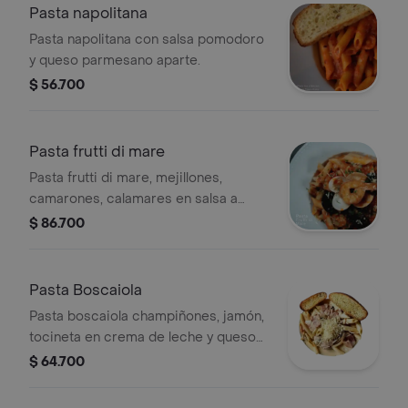
Pasta napolitana
Pasta napolitana con salsa pomodoro
y queso parmesano aparte.
$ 56.700
Pasta frutti di mare
Pasta frutti di mare, mejillones,
camarones, calamares en salsa a
base de tomates frescos y queso
$ 86.700
parmesano aparte.
Pasta Boscaiola
Pasta boscaiola champiñones, jamón,
tocineta en crema de leche y queso
parmesano aparte.
$ 64.700