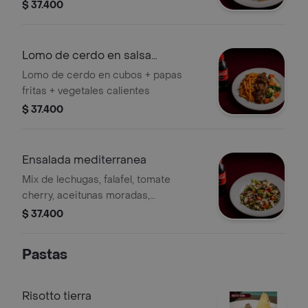
$ 37.400
Lomo de cerdo en salsa
agridulce
Lomo de cerdo en cubos + papas
fritas + vegetales calientes
$ 37.400
Ensalada mediterranea
Mix de lechugas, falafel, tomate
cherry, aceitunas moradas,
almendras, cebolla caramelizada,
$ 37.400
queso feta salsa tahine y ajonjoli
Pastas
Risotto tierra