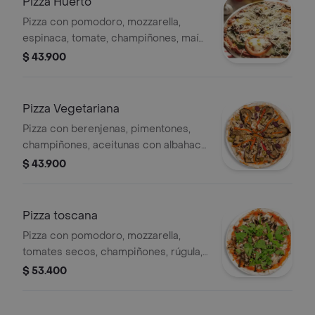
Pizza Huerto
Pizza con pomodoro, mozzarella,
espinaca, tomate, champiñones, maíz
y parmesano. Tamaño: 26 cm.
$ 43.900
Pizza Vegetariana
Pizza con berenjenas, pimentones,
champiñones, aceitunas con albahaca
y mozzarella, tamaño a elección.
$ 43.900
Pizza toscana
Pizza con pomodoro, mozzarella,
tomates secos, champiñones, rúgula,
tamaño a elección. .
$ 53.400