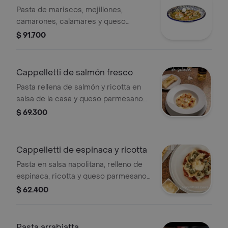
Pasta de mariscos, mejillones,
camarones, calamares y queso
parmesano aparte.
$ 91.700
Cappelletti de salmón fresco
Pasta rellena de salmón y ricotta en
salsa de la casa y queso parmesano
aparte.
$ 69.300
Cappelletti de espinaca y ricotta
Pasta en salsa napolitana, relleno de
espinaca, ricotta y queso parmesano
aparte.
$ 62.400
Pasta arrabiatta