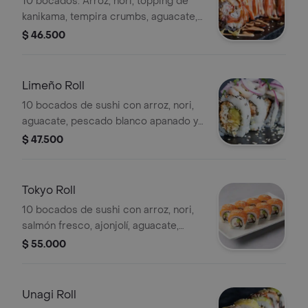
10 bocados. Arroz, nori, topping de
kanikama, tempira crumbs, aguacate,
slsa de aguila, spicy mayo, ,siracha y
$ 46.500
mix de cangrejo.
Limeño Roll
10 bocados de sushi con arroz, nori,
aguacate, pescado blanco apanado y
topping acevichado.
$ 47.500
Tokyo Roll
10 bocados de sushi con arroz, nori,
salmón fresco, ajonjolí, aguacate,
queso crema, anguila y kanikama.
$ 55.000
Unagi Roll