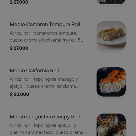
tratar de atún spicy crudo. 5 Bocados.
$ 27.000
Medio Camaron Tempura Roll
Arroz, nori, camarones tempura,
queso crema y kanikama fry roll. 5
bocados.
$ 27.000
Medio California Roll
Arroz, nori, topping de masago y
ajonjoli, queso crema, kanikama,
aguacate y pepino 5 bocados.
$ 22.000
Medio Langostino Crispy Roll
Arroz, nori, topping de ajonjoli y
puerro caramelizado, queso crema,