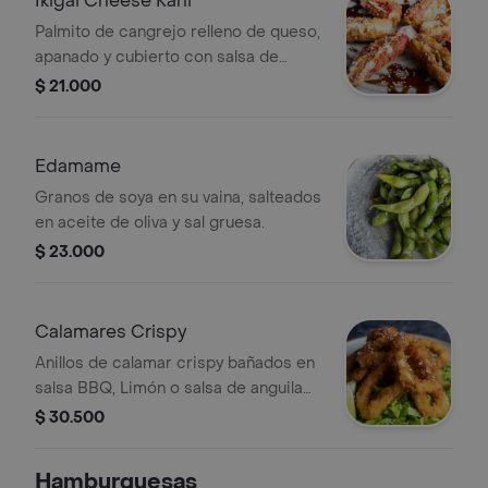
Ikigai Cheese Kani
Palmito de cangrejo relleno de queso,
apanado y cubierto con salsa de
anguila.
$ 21.000
Edamame
Granos de soya en su vaina, salteados
en aceite de oliva y sal gruesa.
$ 23.000
Calamares Crispy
Anillos de calamar crispy bañados en
salsa BBQ, Limón o salsa de anguila
sobre cama de lechuga
$ 30.500
Hamburguesas