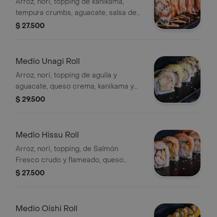
Arroz, nori, topping de kanikama,
tempura crumbs, aguacate, salsa de
aguila, spicy mayo, siracha y mix de
$ 27.500
cangrejo 5 Bocados.
Medio Unagi Roll
Arroz, nori, topping de aguila y
aguacate, queso crema, kanikama y
langostino. 5 Bocados.
$ 29.500
Medio Hissu Roll
Arroz, nori, topping, de Salmón
Fresco crudo y flameado, queso
crema, tempura crumbs, aguacate y
$ 27.500
kanikama 5 Bocados.
Medio Oishi Roll