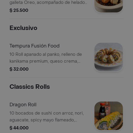
galleta Oreo, acompañado de helado
de vainilla.
$ 25.500
Exclusivo
Tempura Fusión Food
10 Roll apanado al panko, relleno de
kanikama premium, queso crema,
madurito, aguacate y bañado en
$ 32.000
nuestra salsa de queso crema dulce
con toping de flores comestibles.
Classics Rolls
Dragon Roll
10 bocados de sushi con arroz, nori,
aguacate, spicy mayo flameado,
queso crema, kanikama y langostinos
$ 44.000