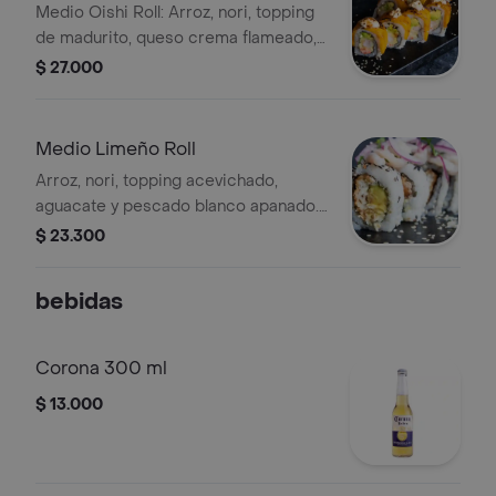
Medio Oishi Roll: Arroz, nori, topping
de madurito, queso crema flameado,
salsa de aguila, aguacate, langostino y
$ 27.000
kanikama. Incluye 5 bocados.
Medio Limeño Roll
Arroz, nori, topping acevichado,
aguacate y pescado blanco apanado.
5 Bocados
$ 23.300
bebidas
Corona 300 ml
$ 13.000