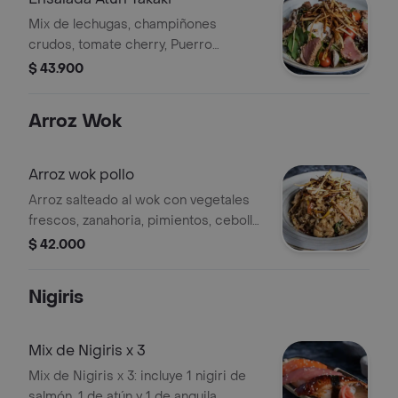
Mix de lechugas, champiñones
crudos, tomate cherry, Puerro
caramelizado y atún tataki, aderezo de
$ 43.900
anguila.
Arroz Wok
Arroz wok pollo
Arroz salteado al wok con vegetales
frescos, zanahoria, pimientos, cebolla
y Pollo.
$ 42.000
Nigiris
Mix de Nigiris x 3
Mix de Nigiris x 3: incluye 1 nigiri de
salmón, 1 de atún y 1 de anguila.