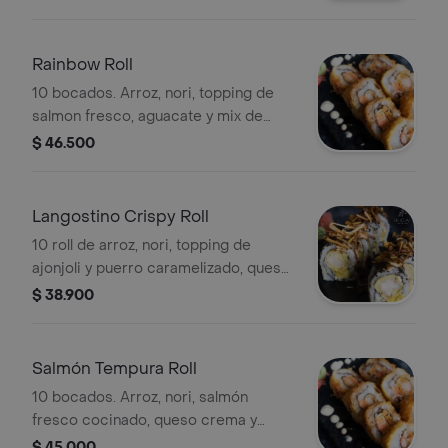
anguila.
Rainbow Roll
10 bocados. Arroz, nori, topping de
salmon fresco, aguacate y mix de
cangrejo crudo.
$ 46.500
Langostino Crispy Roll
10 roll de arroz, nori, topping de
ajonjoli y puerro caramelizado, queso
crema, aguacate y langostinos crispy
$ 38.900
Salmón Tempura Roll
10 bocados. Arroz, nori, salmón
fresco cocinado, queso crema y
kanikama Fry roll.
$ 45.000