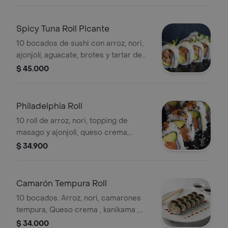
tempura.
Spicy Tuna Roll Picante
10 bocados de sushi con arroz, nori,
ajonjolí, aguacate, brotes y tartar de
atún picante.
$ 45.000
Philadelphia Roll
10 roll de arroz, nori, topping de
masago y ajonjoli, queso crema,
aguacate , salmón fresco , incluye
$ 34.900
palillos y salsas de soya y anguila.
Camarón Tempura Roll
10 bocados. Arroz, nori, camarones
tempura, Queso crema , kanikama ,
incluye palillos y salsas de soya y
$ 34.000