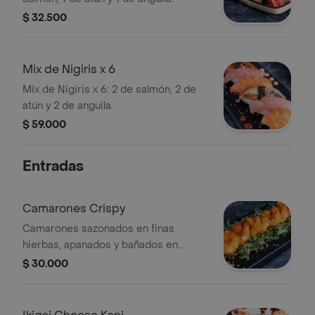
$ 32.500
Mix de Nigiris x 6
Mix de Nigiris x 6: 2 de salmón, 2 de
atún y 2 de anguila.
$ 59.000
Entradas
Camarones Crispy
Camarones sazonados en finas
hierbas, apanados y bañados en
sweet chili sauce.
$ 30.000