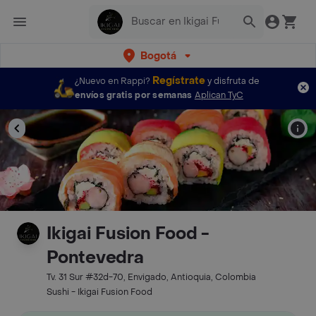
Bogotá
Regístrate
¿Nuevo en Rappi?
y disfruta de
envíos gratis por semanas
Aplican TyC
Ikigai Fusion Food -
Pontevedra
Tv. 31 Sur #32d-70, Envigado, Antioquia, Colombia
Sushi - Ikigai Fusion Food