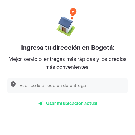
Categorías
Únete a Rappi
Ingresa tu dirección en Bogotá:
Sobre Rappi
Mejor servicio, entregas más rápidas y los precios
más convenientes!
Facebook
Twitter
Instagram
©
2026
Rappi Inc. All rights reserved.
Usar mi ubicación actual
Rappi S.A.S. --- NIT 900.843.898-9 --- Calle 63 # 16A-02
Bogotá D.C. --- notificacionesrappi@rappi.com