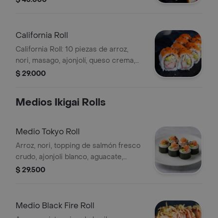
California Roll
California Roll: 10 piezas de arroz,
nori, masago, ajonjolí, queso crema,
aguacate y cangrejo. Incluye palillos y
$ 29.000
salsas de soya y anguila.
Medios Ikigai Rolls
Medio Tokyo Roll
Arroz, nori, topping de salmón fresco
crudo, ajonjoli blanco, aguacate,
queso crema, anguila y kanikama. 5
$ 29.500
Bocados.
Medio Black Fire Roll