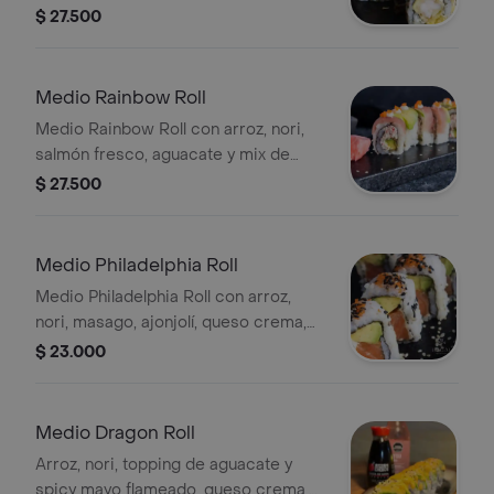
aguacate y langostinos crispy 5
$ 27.500
Bocados.
Medio Rainbow Roll
Medio Rainbow Roll con arroz, nori,
salmón fresco, aguacate y mix de
cangrejo. Incluye 5 bocados.
$ 27.500
Medio Philadelphia Roll
Medio Philadelphia Roll con arroz,
nori, masago, ajonjolí, queso crema,
aguacate y salmón fresco. Incluye 5
$ 23.000
bocados.
Medio Dragon Roll
Arroz, nori, topping de aguacate y
spicy mayo flameado, queso crema,