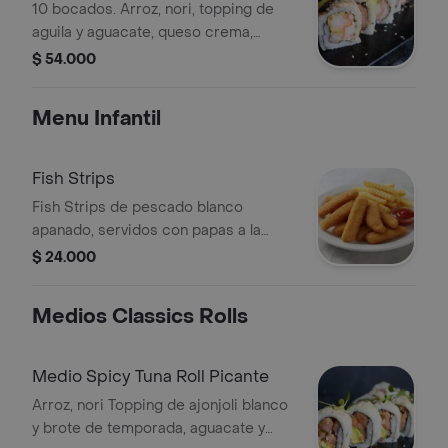
10 bocados. Arroz, nori, topping de
aguila y aguacate, queso crema,
kanikama y langostino.
$ 54.000
Menu Infantil
Fish Strips
Fish Strips de pescado blanco
apanado, servidos con papas a la
francesa y salsa de tomate.
$ 24.000
Medios Classics Rolls
Medio Spicy Tuna Roll Picante
Arroz, nori Topping de ajonjoli blanco
y brote de temporada, aguacate y