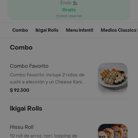
Envío
Gratis
(nuevos usuarios)
Combo
Ikigai Rolls
Menu Infantil
Medios Classics 
Combo
Combo Favorito
Combo Favorito: incluye 2 rollos de
sushi a elección y un Cheese Kani
gratis.
$ 92.300
Ikigai Rolls
Hissu Roll
10 roll de arroz, nori, topping de