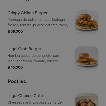
Crispy Chiken Burger
Pechuga de pollo apanada, lechuga
fresca, tomate, puerro caramelizado,
queso colby jack, acompañada de
$ 38.000
papas fritas
Ikigai Crab Burger
Hamburguesa de cangrejo, pan,
lechuga fresca, tomate, puerro
crujiente y queso colby jack,
$ 45.000
acompañada de papas fritas.
Postres
Ikigai Chesse Cake
Cheesecake frito sobre cama de