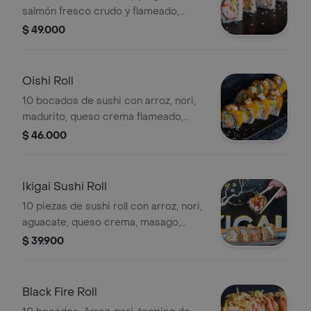
salmón fresco crudo y flameado,
queso crema, tempura crumbs,
$ 49.000
aguacate y kanikama.
Oishi Roll
10 bocados de sushi con arroz, nori,
madurito, queso crema flameado,
salsa de anguila, aguacate, langostino
$ 46.000
y kanikama.
Ikigai Sushi Roll
10 piezas de sushi roll con arroz, nori,
aguacate, queso crema, masago,
langostinos, salmón y kanikama, todo
$ 39.900
frito.
Black Fire Roll