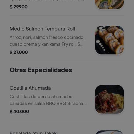
kanikama y langostinos tempura. 5
$ 29.900
bocados.
Medio Salmon Tempura Roll
Arroz, nori, salmón fresco cocinado,
queso crema y kanikama Fry roll. 5
Bocados.
$ 27.000
Otras Especialidades
Costilla Ahumada
Costillitas de cerdo ahumadas
bañadas en salsa BBQ,BBQ Siracha o
Anguila, acompañada de papas fritas.
$ 40.000
Ensalada Atún Takaki