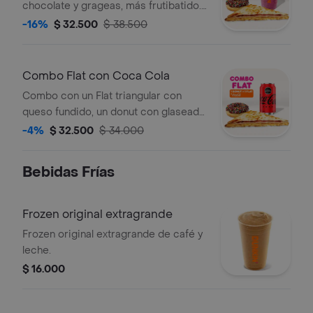
chocolate y grageas, más frutibatido.
Todo a tu elección.
-16%
$ 32.500
$ 38.500
Combo Flat con Coca Cola
Combo con un Flat triangular con
queso fundido, un donut con glaseado
de chocolate y grageas, y una Coca-
-4%
$ 32.500
$ 34.000
Cola Zero de 330ml.
Bebidas Frí­as
Frozen original extragrande
Frozen original extragrande de café y
leche.
$ 16.000