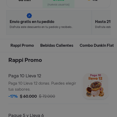
(nuevos usuarios)
Envío gratis en tu pedido
Hasta 21% 
Disfruta este descuento en tu pedido y recíbelo
Disfruta este de
en minutos.
en minutos.
Rappi Promo
Bebidas Calientes
Combo Dunkin Flat
Rappi Promo
Paga 10 Lleva 12
Paga 10 Lleva 12 donas. Puedes elegir
tus sabores.
-17%
$ 60.000
$ 72.000
Pague 5 y Lleva 6