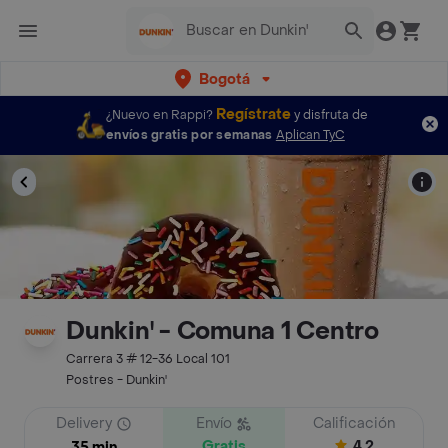
Bogotá
Regístrate
¿Nuevo en Rappi?
y disfruta de
envíos gratis por semanas
Aplican TyC
Dunkin' - Comuna 1 Centro
Carrera 3 # 12-36 Local 101
Postres - Dunkin'
Delivery
Envío
Calificación
Gratis
4.2
35 min