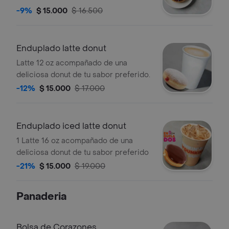
preferido.
-9%
$ 15.000
$ 16.500
Enduplado latte donut
Latte 12 oz acompañado de una
deliciosa donut de tu sabor preferido.
-12%
$ 15.000
$ 17.000
Enduplado iced latte donut
1 Latte 16 oz acompañado de una
deliciosa donut de tu sabor preferido
-21%
$ 15.000
$ 19.000
Panaderia
Bolsa de Corazones