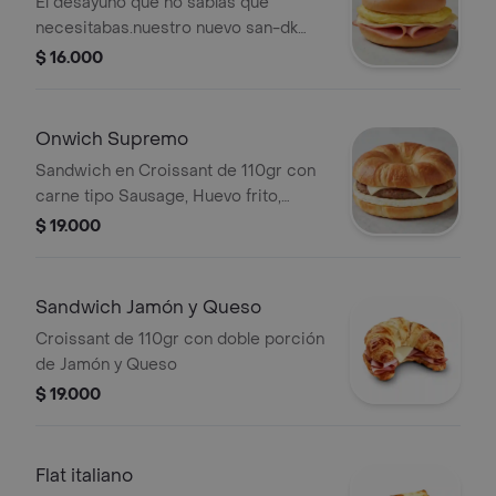
El desayuno que no sabías que
necesitabas.nuestro nuevo san-dk
combina lo mejor de todo en un solo
$ 16.000
bocado: pan suave, jamón jugoso,
huevo frito al punto, queso derretido y
nuestra deliciosa salsa showy.
Onwich Supremo
Sandwich en Croissant de 110gr con
carne tipo Sausage, Huevo frito,
Queso y salsa showy.
$ 19.000
Sandwich Jamón y Queso
Croissant de 110gr con doble porción
de Jamón y Queso
$ 19.000
Flat italiano