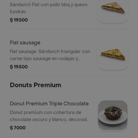
Sándwich Flat con pollo bbq y queso
fundido.
$ 19.500
Flat sausage
Flat sausage: Sándwich triangular con
carne tipo sausage en rodajas y
queso fundido.
$ 19.500
Donuts Premium
Donut Premium Triple Chocolate
Donut premium con cobertura de
chocolate oscuro y blanco, decorada
con chispas de chocolate.
$ 7000