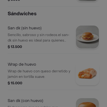
Sándwiches
San dk (sin huevo)
Sencillo, sabroso y sin rodeos.el san-
dk sin huevo es ideal para quienes
buscan sabor clásico y directo: pan
$ 13.500
suave, jamón perfectamente curado,
queso derretido y nuestra irresistible
salsa showy.
Wrap de huevo
Wrap de huevo con queso derretido y
jamón en tortilla suave.
$ 15.000
San dk (con huevo)