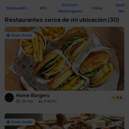
El Corral -
Sandwi
McDonald's
KFC
Frisby
Hamburguesa
Qban
Restaurantes cerca de mi ubicación
(30)
Envío Gratis
Home Burgers
4.6
25 min
·
$ 4000
Envío Gratis