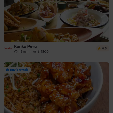
Kanka Perú
4.8
13 min
·
$ 4500
Envío Gratis