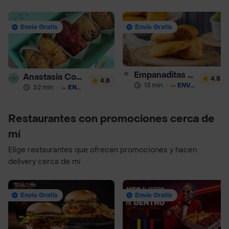
Envío Gratis
Envío Gratis
Empanaditas de Pipian - Empanadas
Anastasia Cookies
4.8
4.8
13 min
·
ENVÍO GRATIS
52 min
·
ENVÍO GRATIS
Restaurantes con promociones cerca de
mí
Elige restaurantes que ofrecen promociones y hacen
delivery cerca de mí
Envío Gratis
Envío Gratis