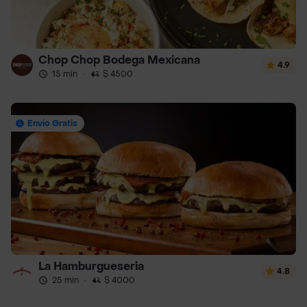
Chop Chop Bodega Mexicana
4.9
15 min
·
$ 4500
Envío Gratis
La Hamburgueseria
4.8
25 min
·
$ 4000