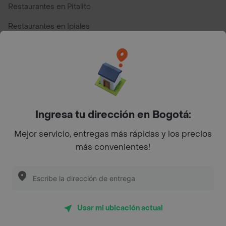
Restaurantes en Pitalito
Restaurantes en Ipiales
Restaurantes en San Andres
Restaurantes cerca de mi para pedir Comida a Domicilio -
Top Marcas y Cadenas de Restaurantes
Ingresa tu dirección en Bogotá:
Encuéntranos en estos países
Mejor servicio, entregas más rápidas y los precios
más convenientes!
App Store
Google play
AppGallery
Usar mi ubicación actual