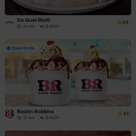
Da Quei Matti
4.5
61 min
·
$ 5500
Envío Gratis
Baskin Robbins
4.7
15 min
·
$ 4000