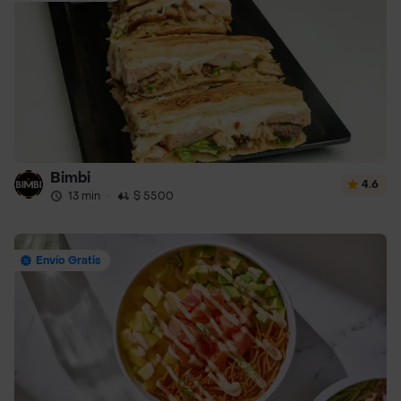
Bimbi
4.6
13 min
·
$ 5500
Envío Gratis