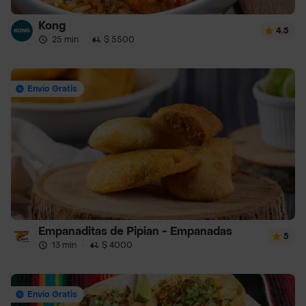
Kong
4.5
25 min
·
$ 5500
Envío Gratis
Empanaditas de Pipian - Empanadas
5
13 min
·
$ 4000
Envío Gratis