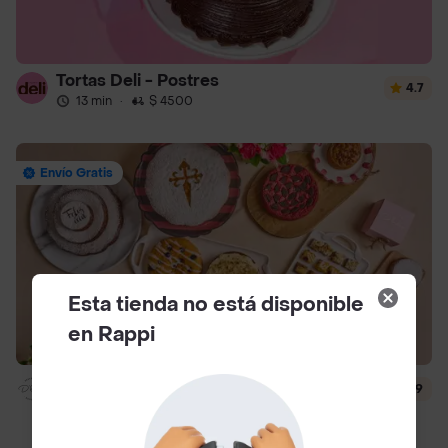
Tortas Deli - Postres
4.7
13 min
·
$ 4500
Envío Gratis
Esta tienda no está disponible
en Rappi
Dlili By Liliana Arango
4.9
15 min
·
$ 4500