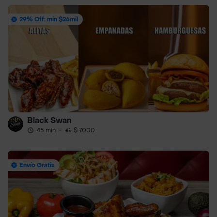
29% Off: mín $26mil
Black Swan
45 min
·
$ 7000
Envío Gratis