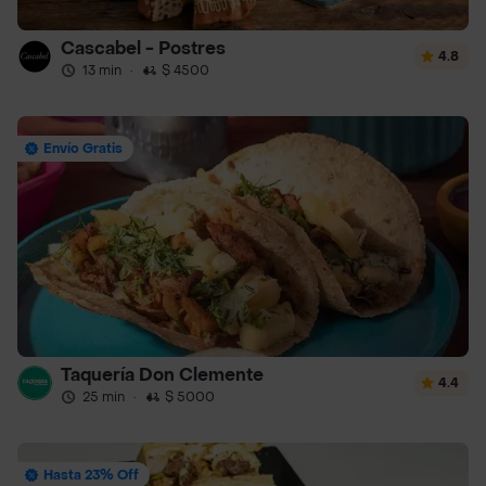
Cascabel - Postres
4.8
13 min
·
$ 4500
Envío Gratis
Taquería Don Clemente
4.4
25 min
·
$ 5000
Hasta 23% Off