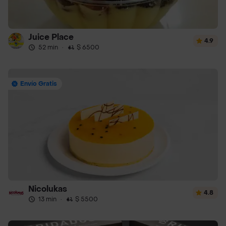
Juice Place
4.9
52 min
·
$ 6500
Envío Gratis
Nicolukas
4.8
13 min
·
$ 5500