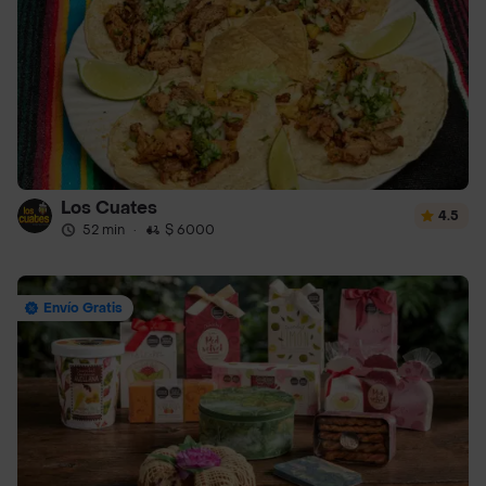
Los Cuates
4.5
52 min
·
$ 6000
Envío Gratis