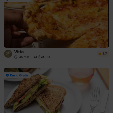
Vitto
4.7
45 min
·
$ 6000
Envío Gratis