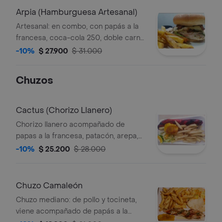
Arpia (Hamburguesa Artesanal)
Artesanal: en combo, con papás a la
francesa, coca-cola 250, doble carne
de cerdo y pollo, doble queso,
-10%
$ 27.900
$ 31.000
tocineta, lechuga crespa, tomate, y
cebolla caramelizada.
Chuzos
Cactus (Chorizo Llanero)
Chorizo llanero acompañado de
papas a la francesa, patacón, arepa,
ensalada y limón.
-10%
$ 25.200
$ 28.000
Chuzo Camaleón
Chuzo mediano: de pollo y tocineta,
viene acompañado de papás a la