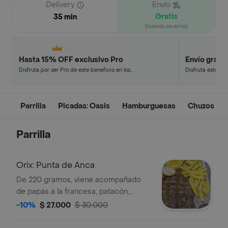
Delivery
Envío
Gratis
35 min
(nuevos usuarios)
Hasta 15% OFF exclusivo Pro
Envío gratis
Disfruta por ser Pro de este beneficio en los
Disfruta este de
restaurantes y tiendas más top.
en minutos.
Parrilla
Picadas: Oasis
Hamburguesas
Chuzos
Parrilla
Orix: Punta de Anca
De 220 gramos, viene acompañado
de papás a la francesa, patacón,
arepa y ensalada.
-10%
$ 27.000
$ 30.000