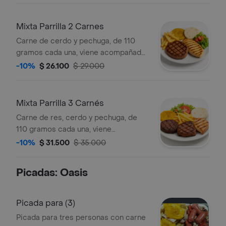
Mixta Parrilla 2 Carnes
Carne de cerdo y pechuga, de 110
gramos cada una, viene acompañado
de papás a la francesa, patacón,
-10%
$ 26.100
$ 29.000
arepa y ensalada.
Mixta Parrilla 3 Carnés
Carne de res, cerdo y pechuga, de
110 gramos cada una, viene
acompañado de papás a la francesa,
-10%
$ 31.500
$ 35.000
patacón, arepa y ensalada.
Picadas: Oasis
Picada para (3)
Picada para tres personas con carne