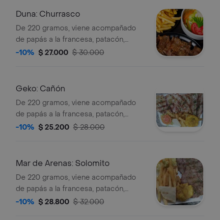
Duna: Churrasco
De 220 gramos, viene acompañado
de papás a la francesa, patacón,
arepa y ensalada.
-10%
$ 27.000
$ 30.000
Geko: Cañón
De 220 gramos, viene acompañado
de papás a la francesa, patacón,
arepa y ensalada.
-10%
$ 25.200
$ 28.000
Mar de Arenas: Solomito
De 220 gramos, viene acompañado
de papás a la francesa, patacón,
arepa y ensalada.
-10%
$ 28.800
$ 32.000