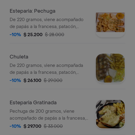
Esteparia: Pechuga
De 220 gramos, viene acompañado
de papás a la francesa, patacón,
arepa y ensalada.
-10%
$ 25.200
$ 28.000
Chuleta
De 220 gramos, viene acompañada
de papás a la francesa, patacón,
arepa y ensalada.
-10%
$ 26.100
$ 29.000
Esteparia Gratinada
Pechuga de 200 gramos, viene
acompañado de papás a la francesa,
patacón, arepa y ensalada.
-10%
$ 29.700
$ 33.000