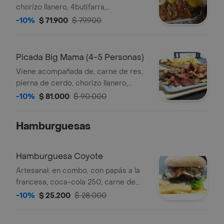
chorizo llanero, 4butifarra,
4patacones, 4arepas, 4croquetas
-10%
$ 71.900
$ 79.900
deyuca y papas a la francesa.
Picada Big Mama (4-5 Personas)
Viene acompañada de, carne de res,
pierna de cerdo, chorizo llanero,
pechuga, cañón de cerdo 5 butifarras,
-10%
$ 81.000
$ 90.000
5 patacones, 5 arepa pequeña y 5
porciones de papás a la francesa.
Hamburguesas
Hamburguesa Coyote
Artesanal: en combo, con papás a la
francesa, coca-cola 250, carne de
res, lechuga crespa, tomate, tocineta,
-10%
$ 25.200
$ 28.000
y cebolla caramelizada.