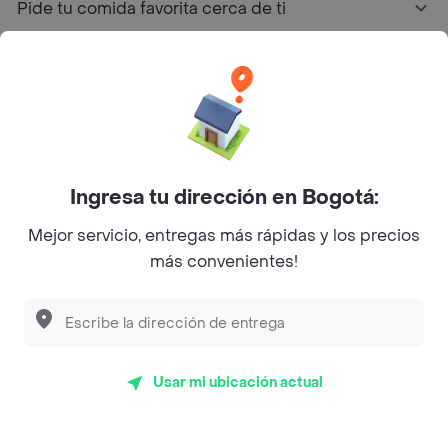
Pide tu comida favorita cerca de ti
Categorías
Únete a Rappi
Sobre Rappi
Ingresa tu dirección en Bogotá:
Mejor servicio, entregas más rápidas y los precios
Facebook
Twitter
Instagram
más convenientes!
©
2026
Rappi Inc. All rights reserved.
Usar mi ubicación actual
Rappi S.A.S. --- NIT 900.843.898-9 --- Calle 63 # 16A-02
Bogotá D.C. --- notificacionesrappi@rappi.com