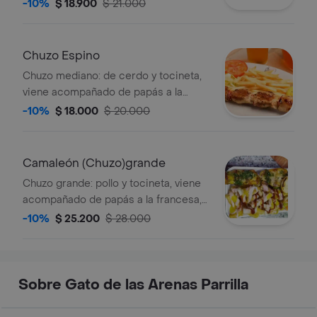
francesa, patacón, arepa y ensalada.
-10%
$ 18.900
$ 21.000
Chuzo Espino
Chuzo mediano: de cerdo y tocineta,
viene acompañado de papás a la
francesa, patacón, arepa y ensalada.
-10%
$ 18.000
$ 20.000
Camaleón (Chuzo)grande
Chuzo grande: pollo y tocineta, viene
acompañado de papás a la francesa,
patacón, arepa y ensalada.
-10%
$ 25.200
$ 28.000
Sobre Gato de las Arenas Parrilla