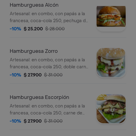
Hamburguesa Alcón
Artesanal: en combo, con papás a la
francesa, coca-cola 250, pechuga de
pollo, lechuga crespa, tomate,
-10%
$ 25.200
$ 28.000
tocineta, y cebolla caramelizada.
Hamburguesa Zorro
Artesanal: en combo, con papás a la
francesa, coca-cola 250, doble carne
de res, doble queso, tocineta, lechuga
-10%
$ 27.900
$ 31.000
crespa, tomate, y cebolla
caramelizada.
Hamburguesa Escorpión
Artesanal: en combo, con papás a la
francesa, coca-cola 250, carne de
res, pollo, doble queso, tocineta,
-10%
$ 27.900
$ 31.000
lechuga crespa, tomate, y cebolla
caramelizada.