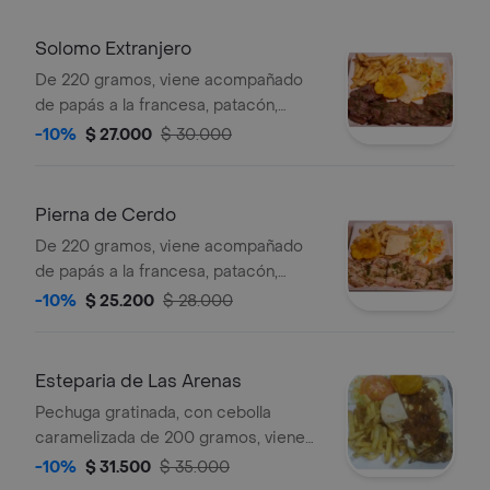
Solomo Extranjero
De 220 gramos, viene acompañado
de papás a la francesa, patacón,
arepa y ensalada.
-10%
$ 27.000
$ 30.000
Pierna de Cerdo
De 220 gramos, viene acompañado
de papás a la francesa, patacón,
arepa y ensalada.
-10%
$ 25.200
$ 28.000
Esteparia de Las Arenas
Pechuga gratinada, con cebolla
caramelizada de 200 gramos, viene
acompañada de papás a la francesa,
-10%
$ 31.500
$ 35.000
patacón, arepa y ensalada.