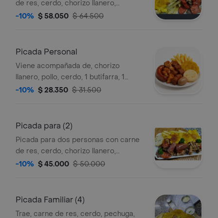
de res, cerdo, chorizo llanero,
pechuga, butifarras, patacones,
-10%
$ 58.050
$ 64.500
arepas, croquetas de yuca y papas a
la francesa.
Picada Personal
Viene acompañada de, chorizo
llanero, pollo, cerdo, 1 butifarra, 1
patacón, 1 arepa pequeña y 1 porción
-10%
$ 28.350
$ 31.500
de papas a la francesa.
Picada para (2)
Picada para dos personas con carne
de res, cerdo, chorizo llanero,
butifarras, patacones, arepas
-10%
$ 45.000
$ 50.000
pequeñas, croquetas de yuca y papas
a la francesa. Las carnes son de 220
gramos.
Picada Familiar (4)
Trae, carne de res, cerdo, pechuga,