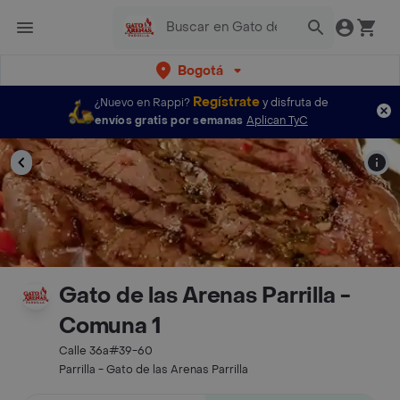
Bogotá
Regístrate
¿Nuevo en Rappi?
y disfruta de
envíos gratis por semanas
Aplican TyC
Gato de las Arenas Parrilla -
Comuna 1
Calle 36a#39-60
Parrilla - Gato de las Arenas Parrilla