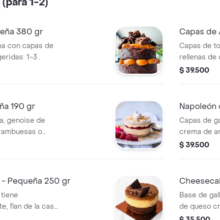
(para 1-2)
eña 380 gr
Capas de 
ma con capas de
Capas de to
ridas: 1-3 .
rellenas de
cubiertas d
$ 39.500
ña 190 gr
Napoleón 
, genoise de
Capas de gal
frambuesas o
crema de ar
 crumble de
de galletas.
$ 39.500
ten. porciones
l - Pequeña 250 gr
Cheesecak
 tiene
Base de gal
e, flan de la casa
de queso cr
geridas: 1-2.
oreo y crem
$ 35.500