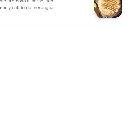
eso cremoso al horno, con
món y batido de merengue
ameado. porciones sugeridas: