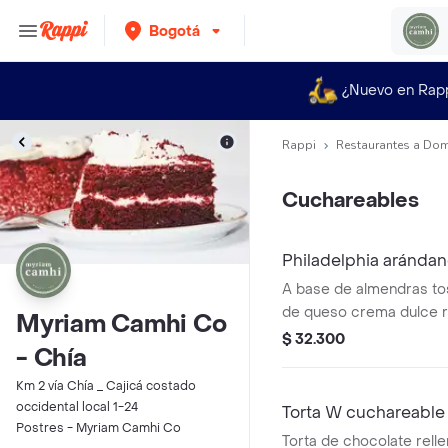
Bogotá
¿Nuevo en Rap
Rappi
Restaurantes a Dom
Cuchareables
Philadelphia arándan
A base de almendras t
de queso crema dulce r
Myriam Camhi Co
arándanos azules, con 
$ 32.300
- Chía
almendras.
Km 2 vía Chía _ Cajicá costado
occidental local 1-24
Torta W cuchareable
Postres - Myriam Camhi Co
Torta de chocolate relle