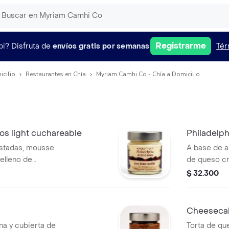
Registrarme
pi?
Disfruta de
envíos gratis por semanas
Tér
icilio
Restaurantes en Chía
Myriam Camhi Co - Chía a Domicilio
os light cuchareable
Philadelph
ostadas, mousse
A base de 
elleno de
de queso cr
un crumble de
frambuesas 
$ 32.300
crumble de 
Cheesecak
na y cubierta de
Torta de qu