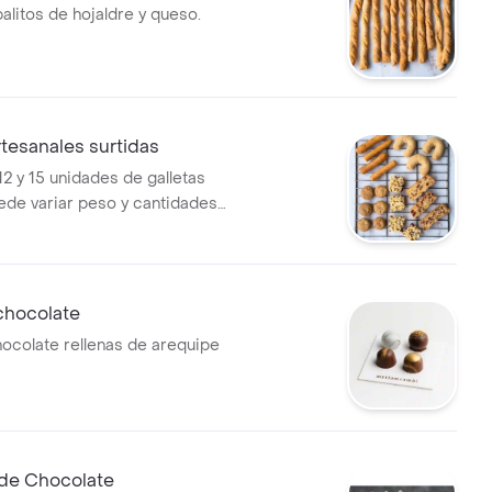
alitos de hojaldre y queso.
rtesanales surtidas
12 y 15 unidades de galletas
ede variar peso y cantidades
abores: Medialunas de
scottis de bocadillo, palitos
colate chips entre otras.
al.
chocolate
hocolate rellenas de arequipe
de Chocolate