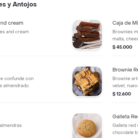
es y Antojos
and cream
Caja de Mi
ies and cream
Brownies mi
malta, chee
mashmallow
$ 45.000
chips. unid
miniatura.
e
Brownie R
se confunde con
Brownie art
e almendrado.
velvet, nue
blanco.
$ 12.600
Galleta Re
 almendras
Galleta red 
chocolate b