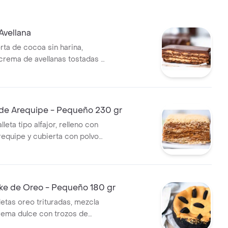
Avellana
rta de cocoa sin harina,
 crema de avellanas tostadas y
e ganache con chocolate
de Arequipe - Pequeño 230 gr
leta tipo alfajor, relleno con
equipe y cubierta con polvo
 porciones sugeridas: 1-2.
e de Oreo - Pequeño 180 gr
letas oreo trituradas, mezcla
ema dulce con trozos de
a agria. porciones sugeridas: