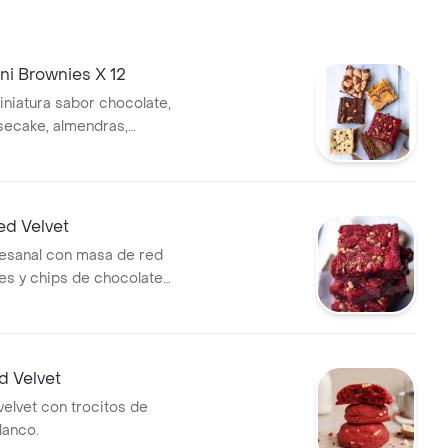
ni Brownies X 12
niatura sabor chocolate,
secake, almendras,
 con pecans y/o chocolate
ades por empaque: 12. Son
ed Velvet
esanal con masa de red
ces y chips de chocolate
d Velvet
velvet con trocitos de
lanco.