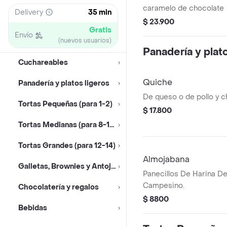
caramelo de chocolate
Delivery
35 min
$ 23.900
Gratis
Envío
(nuevos usuarios)
Panadería y plat
Cuchareables
Quiche
Panadería y platos ligeros
De queso o de pollo y 
Tortas Pequeñas (para 1-2)
$ 17.800
Tortas Medianas (para 8-10)
Tortas Grandes (para 12-14)
Almojabana
Galletas, Brownies y Antojos
Panecillos De Harina D
Campesino.
Chocolatería y regalos
$ 8800
Bebidas