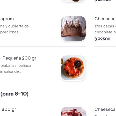
1-2.
aprox.)
Cheesecak
ena y cubierta de
Tres capas
 porciones
chocolate b
leche, cubi
$ 39.500
chocolate. 
 - Pequeña 200 gr
mojábanas, bañada
n salsa de
ridas: 1-2.
(para 8-10)
a 800 gr
Cheesecak