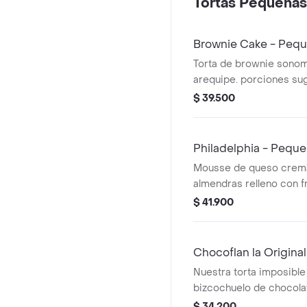
Tortas Pequeñas 
Brownie Cake - Pequ
Torta de brownie sono
arequipe. porciones suge
$ 39.500
Philadelphia - Peque
Mousse de queso crema
almendras relleno con 
arándanos, cubierto de
$ 41.900
almendras. libre de glu
sugeridas: 1-2.
Chocoflan la Origina
Nuestra torta imposible
bizcochuelo de chocolat
y arequipe. porciones su
$ 34.200