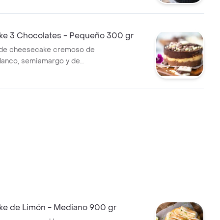
e 3 Chocolates - Pequeño 300 gr
 de cheesecake cremoso de
lanco, semiamargo y de
ertas con ganache brillante de
porciones sugeridas: 1-2.
e de Limón - Mediano 900 gr