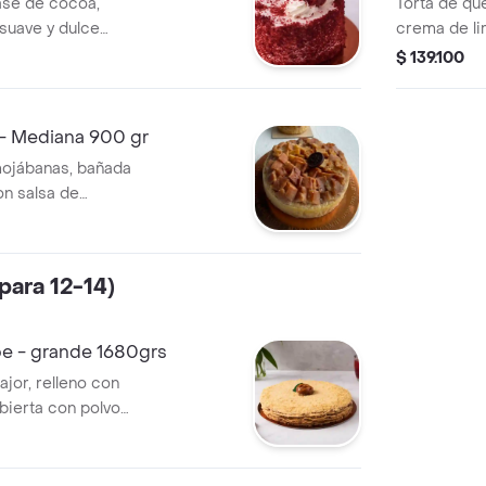
ase de cocoa,
Torta de qu
 suave y dulce
crema de li
a dulce y migas
italiano fl
$ 139.100
ridas: 8-10.
8-10.
 - Mediana 900 gr
mojábanas, bañada
n salsa de
ridas: 8-10.
para 12-14)
e - grande 1680grs
ajor, relleno con
bierta con polvo
ugeridas: 8-12.