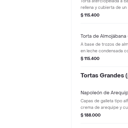
Torta aterciopelada a b
rellena y cubierta de un
frosting de queso crem
$ 115.400
de torta. porciones suge
Torta de Almojábana
A base de trozos de al
en leche condensada co
guayaba. porciones suge
$ 115.400
Tortas Grandes (
Napoleón de Arequip
Capas de galleta tipo alf
crema de arequipe y cu
de galletas. porciones s
$ 188.000