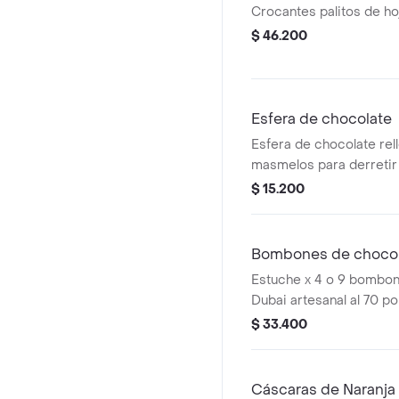
Crocantes palitos de hoj
$ 46.200
Esfera de chocolate
Esfera de chocolate rel
masmelos para derretir 
preferida frente a tus oj
$ 15.200
Bombones de chocol
Estuche x 4 o 9 bombon
Dubai artesanal al 70 po
de pasta de pistachos,
$ 33.400
tahine.
Cáscaras de Naranja