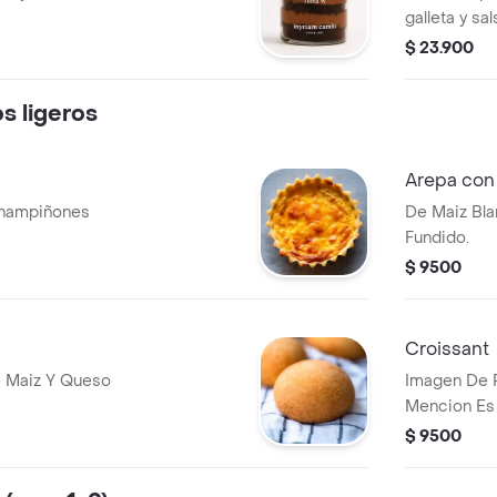
galleta y sa
$ 23.900
os ligeros
Arepa con
champiñones
De Maiz Bla
Fundido.
$ 9500
Croissant
e Maiz Y Queso
Imagen De R
Mencion Es 
$ 9500