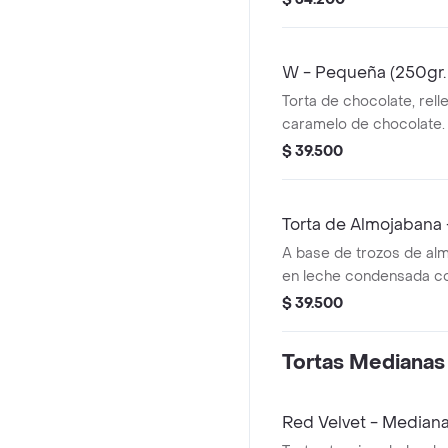
W - Pequeña (250gr. 
Torta de chocolate, rell
caramelo de chocolate.
sugeridas: 1-3.
$ 39.500
Torta de Almojabana
A base de trozos de al
en leche condensada co
guayaba. porciones suge
$ 39.500
Tortas Medianas 
Red Velvet - Median