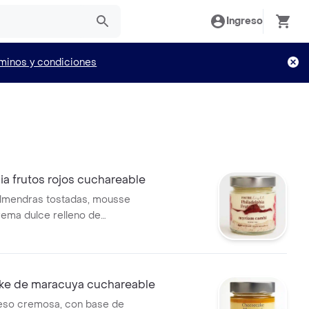
Ingreso
minos y condiciones
ia frutos rojos cuchareable
almendras tostadas, mousse
ema dulce relleno de
y frutos rojos, con un
almendras.
e de maracuya cuchareable
eso cremosa, con base de