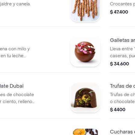
aldre y canela.
Crocantes p
$ 47.400
Galletas a
lena con milo y
Lleva entre 
en tu leche
caseras, pu
os.
entre los s
$ 34.600
almendra, bi
de anís, cho
250gr en tot
ate Dubai
Trufas de 
es de chocolate
Trufas de c
r ciento, relleno
o chocolate
 con una base de
$ 4400
Cucharas 