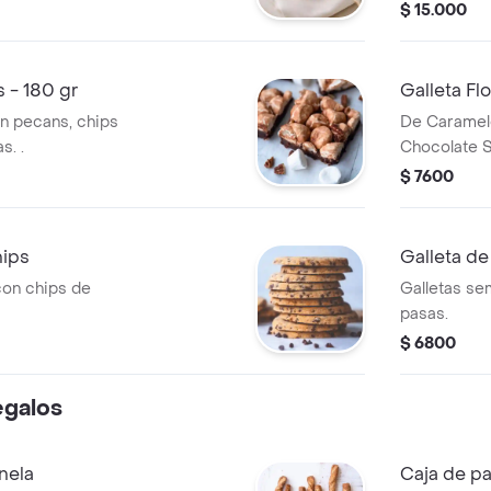
$ 15.000
 - 180 gr
Galleta Fl
n pecans, chips
De Caramelo
s. .
Chocolate S
$ 7600
hips
Galleta de
con chips de
Galletas se
pasas.
$ 6800
egalos
nela
Caja de p