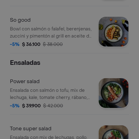
aderezo de tahini.
So good
Bowl con salmón o falafel, berenjenas,
zuccini y pimentón al grill en aceite de
oliva y orégano y tomate cherry
-5%
$ 36.100
$ 38.000
Ensaladas
Power salad
Ensalada con salmón o tofu, mix de
lechuga, kale, tomate cherry, rábano,
brócoli, pepino, trail mix y arándanos
-5%
$ 39.900
$ 42.000
Tone super salad
Ensalada con mix de lechugas, pollo,