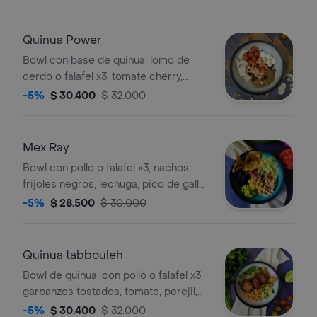
mostaza
Quinua Power
Bowl con base de quinua, lomo de
cerdo o falafel x3, tomate cherry,
queso campesino, maní, uvas pasas,
-5%
$ 30.400
$ 32.000
champiñones y aderezo de mostaza
agridulce
Mex Ray
Bowl con pollo o falafel x3, nachos,
frijoles negros, lechuga, pico de gallo,
guacamole, maíz y mayo chipotle
-5%
$ 28.500
$ 30.000
Quinua tabbouleh
Bowl de quinua, con pollo o falafel x3,
garbanzos tostados, tomate, perejil,
pepino, cebolla morada, ajonjolí y
-5%
$ 30.400
$ 32.000