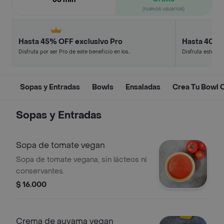
(nuevos usuarios)
Hasta 45% OFF exclusivo Pro
Hasta 40% 
Disfruta por ser Pro de este beneficio en los
Disfruta este de
restaurantes y tiendas más top.
en minutos.
Sopas y Entradas
Bowls
Ensaladas
Crea Tu Bowl 
Sopas y Entradas
Sopa de tomate vegan
Sopa de tomate vegana, sin lácteos ni
conservantes.
$ 16.000
Crema de auyama vegan