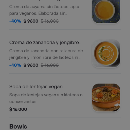
Crema de auyama sin lácteos, apta
para veganos. Elaborada sin
conservantes.
-40%
$ 9600
$ 16.000
Crema de zanahoria y jengibre
vegan
Crema de zanahoria con ralladura de
jengibre y limón libre de lácteos ni
conservantes
-40%
$ 9600
$ 16.000
Sopa de lentejas vegan
Sopa de lentejas vegan sin lácteos ni
conservantes.
$ 16.000
Bowls