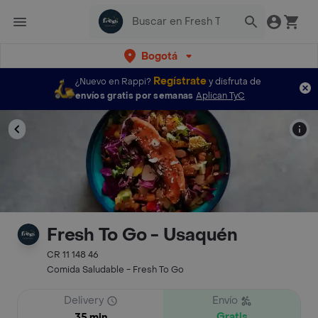
Bogotá
Regístrate
¿Nuevo en Rappi?
y disfruta de
envíos gratis por semanas
Aplican TyC
Fresh To Go - Usaquén
CR 11 148 46
Comida Saludable - Fresh To Go
Delivery
Envío
Gratis
35 min