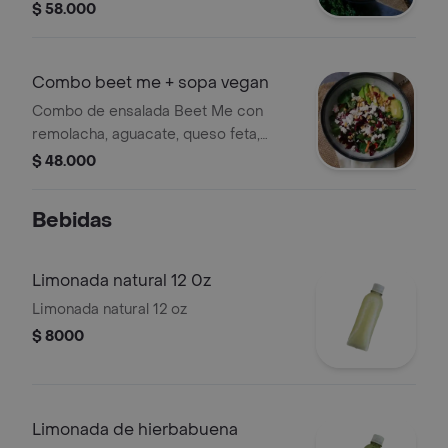
rábanos, brócoli, almendras y
$ 58.000
semillas, acompañado de una sopa
vegana a elección.
Combo beet me + sopa vegan
Combo de ensalada Beet Me con
remolacha, aguacate, queso feta,
rúgula, arándanos y almendras
$ 48.000
acompañado de una sopa vegana a
elección.
Bebidas
Limonada natural 12 0z
Limonada natural 12 oz
$ 8000
Limonada de hierbabuena