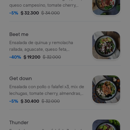
queso campesino, tomate cherry,
brócoli, pepino, huevo cocido,
-5%
$ 32.300
$ 34.000
aceitunas y chía
Beet me
Ensalada de quinua y remolacha
rallada, aguacate, queso feta,
zanahoria, rúgula, arándanos,
-40%
$ 19.200
$ 32.000
almendras y vinagreta de mostaza.
Get down
Ensalada con pollo o falafel x3, mix de
lechugas, tomate cherry, almendras,
champiñones y aceitunas.
-5%
$ 30.400
$ 32.000
Thunder