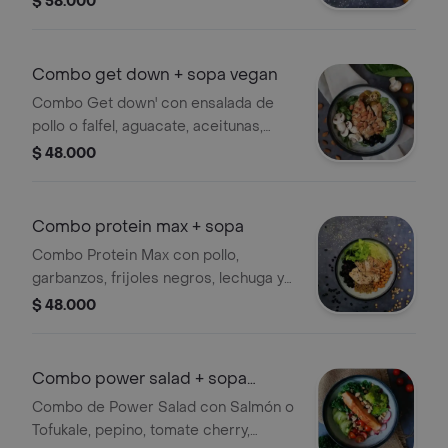
$ 58.000
vegana a elección.
Combo get down + sopa vegan
Combo Get down' con ensalada de
pollo o falfel, aguacate, aceitunas,
champiñones y almendras y sopa
$ 48.000
vegana a elección.
Combo protein max + sopa
Combo Protein Max con pollo,
garbanzos, frijoles negros, lechuga y
quinua, acompañado de una sopa
$ 48.000
vegana a elección.
Combo power salad + sopa
vegan
Combo de Power Salad con Salmón o
Tofukale, pepino, tomate cherry,