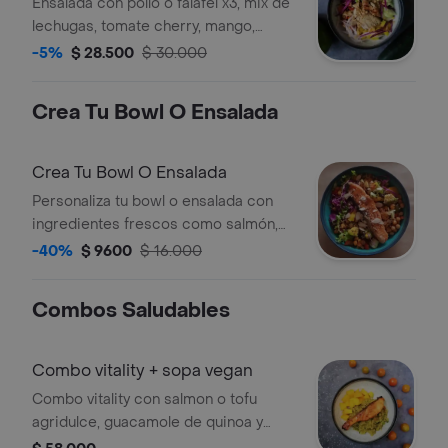
Ensalada con pollo o falafel x3, mix de
lechugas, tomate cherry, mango,
repollo morado, pepino, cebolla
-5%
$ 28.500
$ 30.000
morada y maní.
Crea Tu Bowl O Ensalada
Crea Tu Bowl O Ensalada
Personaliza tu bowl o ensalada con
ingredientes frescos como salmón,
garbanzos, aguacate, repollo morado
-40%
$ 9600
$ 16.000
y almendras.
Combos Saludables
Combo vitality + sopa vegan
Combo vitality con salmon o tofu
agridulce, guacamole de quinoa y
mango acompañado de una sopa