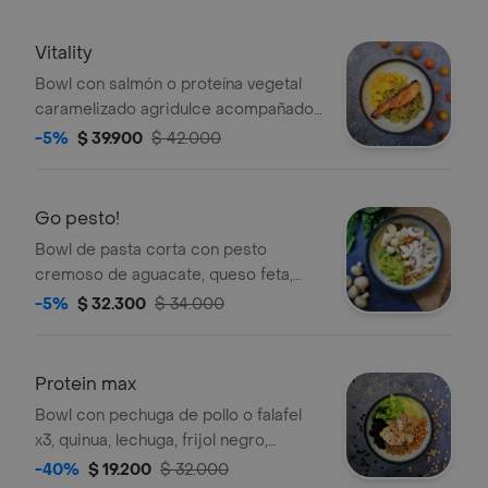
Vitality
Bowl con salmón o proteína vegetal
caramelizado agridulce acompañado
con guacamole de quinua y mango
-5%
$ 39.900
$ 42.000
Go pesto!
Bowl de pasta corta con pesto
cremoso de aguacate, queso feta,
champiñones, tomates secos y maíz .
-5%
$ 32.300
$ 34.000
Protein max
Bowl con pechuga de pollo o falafel
x3, quinua, lechuga, frijol negro,
garbanzos tostados y aderezo de
-40%
$ 19.200
$ 32.000