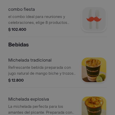
presentaciones
combo fiesta
el combo ideal para reuniones y
celebraciones, elige 8 productos
como prefieras mango en tiras o en
$ 102.400
cuadro michelada clasica 4 mangos o
4 micheladas acompañados de tajin
Bebidas
,sal , limon y pimienta para que
disfrutes el mejor sabor
Michelada tradicional
Refrescante bebida preparada con
jugo natural de mango biche y trozos
de mango fresco. Incluye limón, sal,
$ 12.800
tajín y pimienta, con un delicioso
borde michelado de sal que resalta su
sabor ácido, salado y picante. La
Michelada explosiva
combinación perfecta para los
La michelada perfecta para los
amantes del verdadero mango biche
amantes del picante. Preparada con