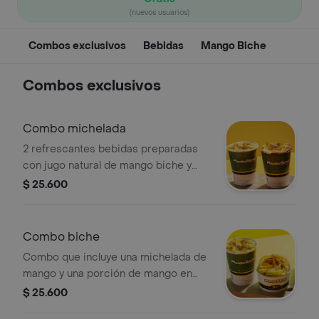
(nuevos usuarios)
Combos exclusivos
Bebidas
Mango Biche
Combos exclusivos
Combo michelada
2 refrescantes bebidas preparadas
con jugo natural de mango biche y
trozos de mango fresco. Incluye
$ 25.600
limón, sal, tajín y pimienta, con un
delicioso borde michelado de sal que
resalta su sabor ácido, salado y
Combo biche
picante. La combinación perfecta
Combo que incluye una michelada de
para los amantes del verdadero
mango y una porción de mango en
mango biche.
tiras. con sal ,limón ,tajín y pimienta o
$ 25.600
a tu gusto para que disfrutes en sus 2