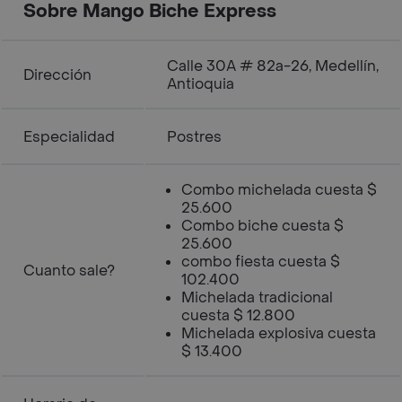
sobre de ají en polvo por aparte para
Sobre Mango Biche Express
que personalices el nivel de picante a
tu gusto
Calle 30A # 82a-26, Medellín,
Dirección
Antioquia
Especialidad
Postres
Combo michelada cuesta $
25.600
Combo biche cuesta $
25.600
combo fiesta cuesta $
Cuanto sale?
102.400
Michelada tradicional
cuesta $ 12.800
Michelada explosiva cuesta
$ 13.400