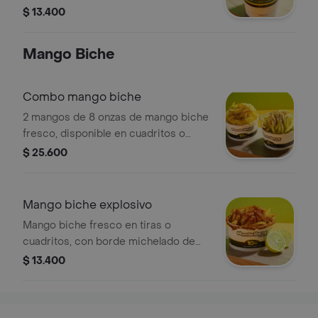
jugo y trozos de mango biche,
$ 13.400
chamoy, tajín, limón y pimienta, con
vaso escarchado y ají puro aparte
Mango Biche
para que elijas tu nivel de intensidad.
Una mezcla ácida, picante y explosiva
en cada sorbo.
Combo mango biche
2 mangos de 8 onzas de mango biche
fresco, disponible en cuadritos o
rallado. Preparado con limón, sal,
$ 25.600
pimienta y tajín para lograr el
equilibrio perfecto entre lo ácido,
salado y picante. Un clásico
Mango biche explosivo
refrescante y lleno de sabor en cada
Mango biche fresco en tiras o
bocado.
cuadritos, con borde michelado de
chamoy y tajín. Preparado con limón,
$ 13.400
sal, pimienta, tajín y chamoy para
lograr una mezcla intensa entre lo
ácido, dulce y picante. Incluye un