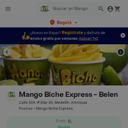
Bogotá
Regístrate
¿Nuevo en Rappi?
y disfruta de
envíos gratis por semanas
Aplican TyC
Mango Biche Express - Belen
Calle 30A # 82a-26, Medellín, Antioquia
Postres - Mango Biche Express
Envío
Gratis