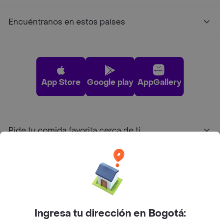
Encuéntranos en estos países
App Store
Google play
AppGallery
Pide tu comida favorita cerca de ti
Categorías
Únete a Rappi
Ingresa tu dirección en Bogotá: