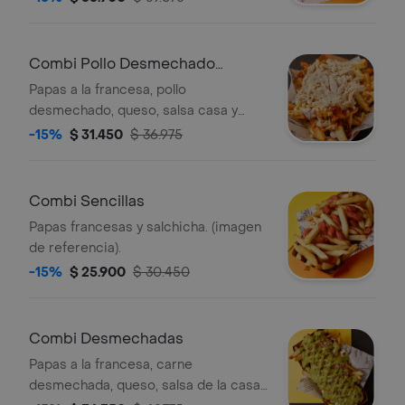
referencia).
Combi Pollo Desmechado
Personal
Papas a la francesa, pollo
desmechado, queso, salsa casa y
bbq. (imagen de referencia).
-15%
$ 31.450
$ 36.975
Combi Sencillas
Papas francesas y salchicha. (imagen
de referencia).
-15%
$ 25.900
$ 30.450
Combi Desmechadas
Papas a la francesa, carne
desmechada, queso, salsa de la casa,