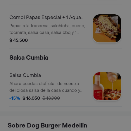
Combi Papas Especial + 1 Aqua
Saborizada
Papas a la francesa, salchicha, queso,
tocineta, salsa casa, salsa bbq y 1
gaseosa Aqua saborizada
$ 45.500
Salsa Cumbia
Salsa Cumbia
Ahora puedes disfrutar de nuestra
deliciosa salsa de la casa cuando y
donde quieras. llévala contigo y dale
-15%
$ 16.050
$ 18.900
ese toque especial a tus platillos
favoritos. salsa cumbia (imagen de
referencia).
Sobre Dog Burger Medellin