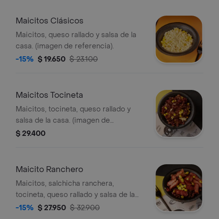
Maicitos Clásicos
Maicitos, queso rallado y salsa de la
casa. (imagen de referencia).
-15%
$ 19.650
$ 23.100
Maicitos Tocineta
Maicitos, tocineta, queso rallado y
salsa de la casa. (imagen de
referencia).
$ 29.400
Maicito Ranchero
Maicitos, salchicha ranchera,
tocineta, queso rallado y salsa de la
casa. (imagen de referencia).
-15%
$ 27.950
$ 32.900