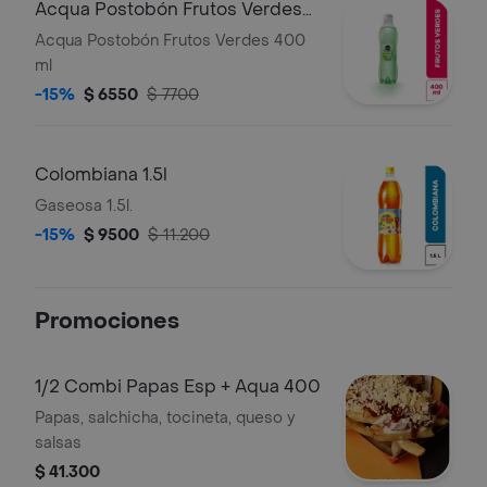
Acqua Postobón Frutos Verdes
400 ml
Acqua Postobón Frutos Verdes 400
ml
-15%
$ 6550
$ 7700
Colombiana 1.5l
Gaseosa 1.5l.
-15%
$ 9500
$ 11.200
Promociones
1/2 Combi Papas Esp + Aqua 400
Papas, salchicha, tocineta, queso y
salsas
$ 41.300