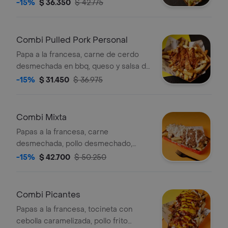
bbq y guacamole. (imagen de
-15%
$ 36.350
$ 42.775
referencia).
Combi Pulled Pork Personal
Papa a la francesa, carne de cerdo
desmechada en bbq, queso y salsa de
la casa. (imagen de referencia).
-15%
$ 31.450
$ 36.975
Combi Mixta
Papas a la francesa, carne
desmechada, pollo desmechado,
queso, salsa casa y bbq. (imagen de
-15%
$ 42.700
$ 50.250
referencia).
Combi Picantes
Papas a la francesa, tocineta con
cebolla caramelizada, pollo frito