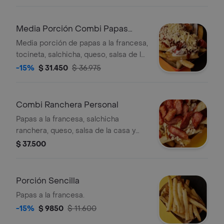
Media Porción Combi Papas
Especial
Media porción de papas a la francesa,
tocineta, salchicha, queso, salsa de la
casa y bbq. (imagen de referencia).
-15%
$ 31.450
$ 36.975
Combi Ranchera Personal
Papas a la francesa, salchicha
ranchera, queso, salsa de la casa y
bbq. (imagen de referencia).
$ 37.500
Porción Sencilla
Papas a la francesa.
-15%
$ 9850
$ 11.600