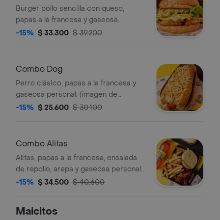
Burger pollo sencilla con queso,
papas a la francesa y gaseosa
personal. (imagen de referencia).
-15%
$ 33.300
$ 39.200
Combo Dog
Perro clásico, papas a la francesa y
gaseosa personal. (imagen de
referencia).
-15%
$ 25.600
$ 30.100
Combo Alitas
Alitas, papas a la francesa, ensalada
de repollo, arepa y gaseosa personal.
(imagen de referencia).
-15%
$ 34.500
$ 40.600
Maicitos