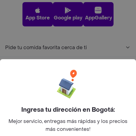
App Store
Google play
AppGallery
Pide tu comida favorita cerca de ti
Categorías
Únete a Rappi
Sobre Rappi
Ingresa tu dirección en Bogotá:
Mejor servicio, entregas más rápidas y los precios
Facebook
Twitter
Instagram
más convenientes!
©
2026
Rappi Inc. All rights reserved.