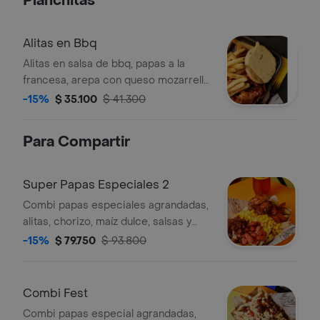
Planchitas
Alitas en Bbq
Alitas en salsa de bbq, papas a la
francesa, arepa con queso mozarrella
y ensalada de repollo.
-15%
$ 35.100
$ 41.300
Para Compartir
Super Papas Especiales 2
Combi papas especiales agrandadas,
alitas, chorizo, maíz dulce, salsas y
gaseosa de 1.5lt. (aproximadamente
-15%
$ 79.750
$ 93.800
para 3 o 4 personas). (imagen de
referencia).
Combi Fest
Combi papas especial agrandadas,