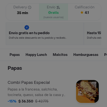
Delivery
Envío
Calificación
Gratis
4.1
35 min
(nuevos usuarios)
Envío gratis en tu pedido
Hasta 15% 
Disfruta este descuento en tu pedido y recíbelo
Disfruta este de
en minutos.
en minutos.
Papas
Happy Lunch
Maicitos
Hamburguesas
P
Papas
Combi Papas Especial
Papas a la francesa, salchicha,
tocineta, queso, salsa de la casa y
bbq.
-15%
$ 36.350
$ 42.775