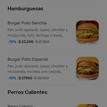
Hamburguesas
Burger Pollo Sencilla
Pan, pollo apanado, queso cheddar y
mozzarella, ripio, lechuga crespa,
tomate, repollo y salsas. (imagen de
-15%
$ 23.200
$ 27.300
referencia).
Burger Pollo Especial
Pan, pollo apanado, queso cheddar y
mozzarella, tocineta con cebolla
caramelizada, ripio, lechuga crespa,
-15%
$ 27.950
$ 32.900
tomate, repollo y salsas. (imagen de
referencia).
Perros Calientes
Perro Clásico