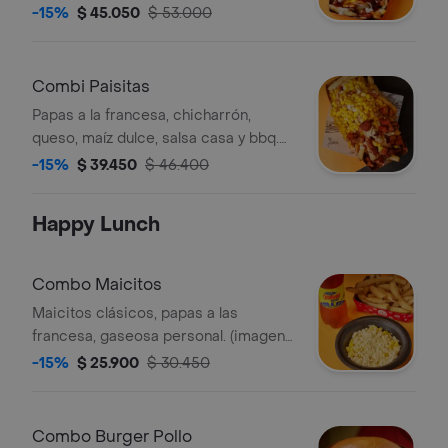
picante, queso cheddar, jalapeño,
-15%
$ 45.050
$ 53.000
chipotle y salsa de la casa. (imagen de
referencia).
Combi Paisitas
Papas a la francesa, chicharrón,
queso, maíz dulce, salsa casa y bbq.
(imagen de referencia).
-15%
$ 39.450
$ 46.400
Happy Lunch
Combo Maicitos
Maicitos clásicos, papas a las
francesa, gaseosa personal. (imagen
de referencia).
-15%
$ 25.900
$ 30.450
Combo Burger Pollo