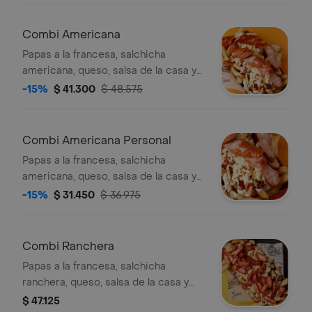
Combi Americana
Papas a la francesa, salchicha
americana, queso, salsa de la casa y
bbq. (imagen de referencia).
-15%
$ 41.300
$ 48.575
Combi Americana Personal
Papas a la francesa, salchicha
americana, queso, salsa de la casa y
bbq. (imagen de referencia).
-15%
$ 31.450
$ 36.975
Combi Ranchera
Papas a la francesa, salchicha
ranchera, queso, salsa de la casa y
bbq. (imagen de referencia).
$ 47.125