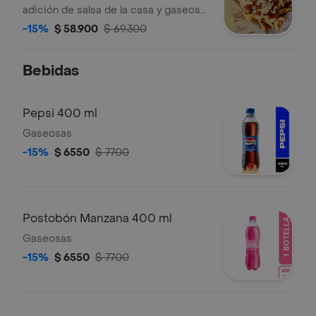
adición de salsa de la casa y gaseosa
de 1.5lt. (aproximadamente para 3
-15%
$ 58.900
$ 69.300
personas) (imagen de referencia).
Bebidas
Pepsi 400 ml
Gaseosas
-15%
$ 6550
$ 7700
Postobón Manzana 400 ml
Gaseosas
-15%
$ 6550
$ 7700