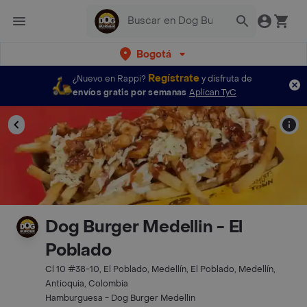
Bogotá
Regístrate
¿Nuevo en Rappi?
y disfruta de
envíos gratis por semanas
Aplican TyC
Dog Burger Medellin - El
Poblado
Cl 10 #38-10, El Poblado, Medellín, El Poblado, Medellín,
Antioquia, Colombia
Hamburguesa - Dog Burger Medellin