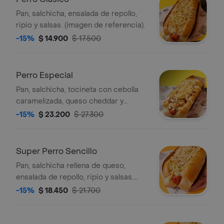
Pan, salchicha, ensalada de repollo,
ripio y salsas. (imagen de referencia).
-15%
$ 14.900
$ 17.500
Perro Especial
Pan, salchicha, tocineta con cebolla
caramelizada, queso cheddar y
mozzarella, ensalada de repollo, ripio
-15%
$ 23.200
$ 27.300
y salsas. (imagen de referencia).
Super Perro Sencillo
Pan, salchicha rellena de queso,
ensalada de repollo, ripio y salsas.
(imagen de referencia).
-15%
$ 18.450
$ 21.700