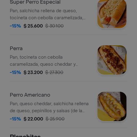
Super Perro Especial
Pan, salchicha rellena de queso,
tocineta con cebolla caramelizada,
queso cheddar y mozzarella, ensalada
-15%
$ 25.600
$ 30.100
de repollo, ripio y salsas. (imagen de
referencia).
Perra
Pan, tocineta con cebolla
caramelizada, queso cheddar y
mozzarella, ensalada de repollo, ripio
-15%
$ 23.200
$ 27.300
y salsas. (imagen de referencia).
Perro Americano
Pan, queso cheddar, salchicha rellena
de queso, pepinillos y salsas (de la
casa, mostaza, tomate y cilantro).
-15%
$ 22.000
$ 25.900
(imagen de referencia).