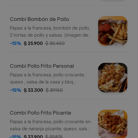
Combi Bombón de Pollo
Papas a la francesa, bombón de pollo,
2 tortas de pollo y salsas. (imagen de
referencia).
-15%
$ 25.900
$ 30.450
Combi Pollo Frito Personal
Papas a la francesa, pollo crocante,
queso , salsa de la casa y bbq.
(imagen de referencia).
-15%
$ 33.300
$ 39.150
Combi Pollo Frito Picante
Papas a la francesa, pollo crocante en
salsa de naranja picante, queso, salsa
de la casa y bbq (imagen de
-15%
$ 33.900
$ 39.875