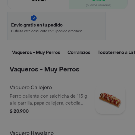
(nuevos usuarios)
Envío gratis en tu pedido
Disfruta este descuento en tu pedido y recíbelo
en minutos.
Vaqueros - Muy Perros
Corralazos
Todoterreno a La P
Vaqueros - Muy Perros
Vaquero Callejero
Perro caliente con salchicha de 115 g
a la parrilla, papa callejera, cebolla
picada, salsa blanca, salsa de tomate
$ 20.900
y mostaza en pan perro
Vaquero Hawaiano