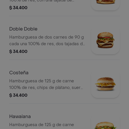
100% de res, con una tajada de
queso tipo mozzarella, tocineta,
$ 34.400
tomate en rodajas, cebolla en rodajas,
lechuga fresca y salsas en pan ajonjolí
Doble Doble
Hamburguesa de dos carnes de 90 g
cada una 100% de res, dos tajadas de
queso tipo mozzarella, cebolla grillé,
$ 34.400
tomate, lechuga y salsa blanca en pan
ajonjolí
Costeña
Hamburguesa de 125 g de carne
100% de res, chips de plátano, suero,
queso costeño rallado y salsa blanca
$ 34.400
en pan ajonjolí
Hawaiana
Hamburguesa de 125 g de carne