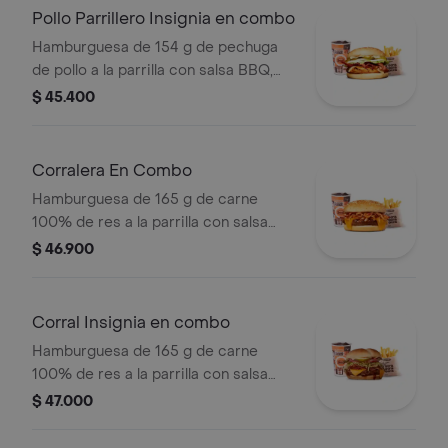
cascos) + bebida
Pollo Parrillero Insignia en combo
Hamburguesa de 154 g de pechuga
de pollo a la parrilla con salsa BBQ,
tocineta, una tajada de queso tipo
$ 45.400
mozzarella, pepinillos, cebolla en
rodajas, lechuga y miel mostaza en
pan papa + papas medianas (Corral o
Corralera En Combo
cascos) + bebida PET
Hamburguesa de 165 g de carne
100% de res a la parrilla con salsa
bbq, tocineta, queso americano,
$ 46.900
cebolla grillé y salsa de tomate +
papas medianas (corral o cascos) +
bebida pet
Corral Insignia en combo
Hamburguesa de 165 g de carne
100% de res a la parrilla con salsa
BBQ, tocineta, queso americano,
$ 47.000
pepinillos, lechuga, tomate, cebolla,
salsa blanca, salsa de tomate y