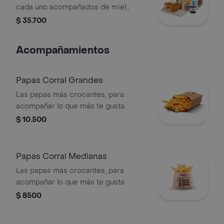
cada uno acompañados de miel
mostaza con papas Corral medianas,
$ 35.700
bebida y vasito de helado 60 g
Acompañamientos
Papas Corral Grandes
Las papas más crocantes, para
acompañar lo que más te gusta.
$ 10.500
Papas Corral Medianas
Las papas más crocantes, para
acompañar lo que más te gusta
$ 8500