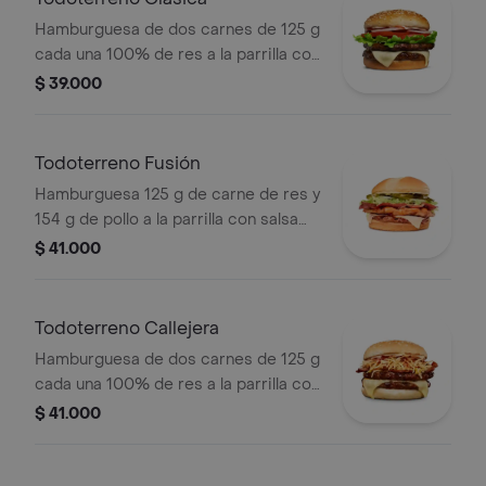
papas Corral medianas + bebida PET
Hamburguesa de dos carnes de 125 g
cada una 100% de res a la parrilla con
salsa bbq, queso mozzarella, lechuga,
$ 39.000
tomate en rodajas, cebolla en rodajas
y salsas
Todoterreno Fusión
Hamburguesa 125 g de carne de res y
154 g de pollo a la parrilla con salsa
BBQ, tocineta, queso mozzarella,
$ 41.000
pepinillos, lechuga, cebolla y salsa
miel mostaza en pan papa
Todoterreno Callejera
Hamburguesa de dos carnes de 125 g
cada una 100% de res a la parrilla con
salsa bbq, tocineta, queso mozzarella,
$ 41.000
papas callejera, salsa blanca, salsa
bbq y mostaza en pan ajonjolí