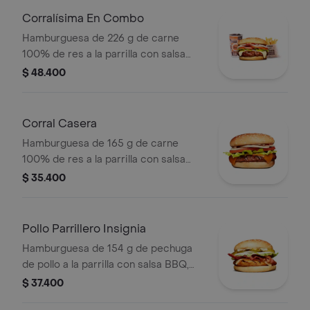
mostaza en pan papa + papas Corral
Corralísima En Combo
medianas + bebida PET
Hamburguesa de 226 g de carne
100% de res a la parrilla con salsa
bbq, queso mozzarella, tomate,
$ 48.400
cebolla, lechuga y salsas + papas
medianas (corral o cascos) + bebida
pet
Corral Casera
Hamburguesa de 165 g de carne
100% de res a la parrilla con salsa
bbq, queso americano, cebolla en
$ 35.400
rodajas, tomate en rodajas, lechuga y
salsas en pan ajonjolí
Pollo Parrillero Insignia
Hamburguesa de 154 g de pechuga
de pollo a la parrilla con salsa BBQ,
tocineta, una tajada de queso tipo
$ 37.400
mozzarella, pepinillos, cebolla en