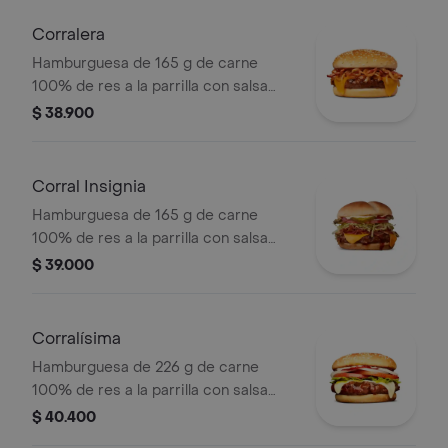
rodajas, lechuga y miel mostaza en
pan papa
Corralera
Hamburguesa de 165 g de carne
100% de res a la parrilla con salsa
bbq, tocineta, una tajada de queso
$ 38.900
tipo americano, cebolla grillé y salsa
de tomate en pan ajonjolí
Corral Insignia
Hamburguesa de 165 g de carne
100% de res a la parrilla con salsa
BBQ, tocineta, queso americano,
$ 39.000
pepinillos, lechuga, tomate, cebolla,
salsa blanca, salsa de tomate y
mostaza en pan papa
Corralísima
Hamburguesa de 226 g de carne
100% de res a la parrilla con salsa
bbq, queso mozzarella, tomate en
$ 40.400
rodajas, cebolla en rodajas, lechuga,