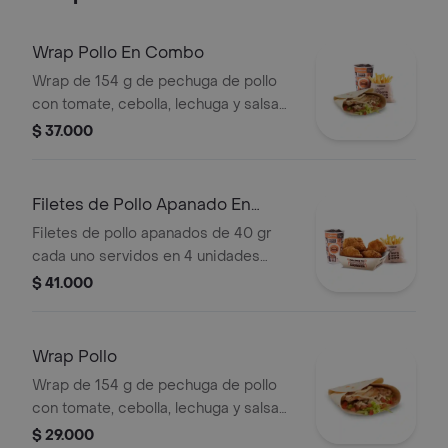
Wrap Pollo En Combo
Wrap de 154 g de pechuga de pollo
con tomate, cebolla, lechuga y salsa
blanca + papas medianas (corral o en
$ 37.000
cascos) + bebida pet
Filetes de Pollo Apanado En
Combo
Filetes de pollo apanados de 40 gr
cada uno servidos en 4 unidades
acompañados de miel mostaza +
$ 41.000
papas medianas (Corral o en cascos)
+ bebida PET
Wrap Pollo
Wrap de 154 g de pechuga de pollo
con tomate, cebolla, lechuga y salsa
blanca
$ 29.000