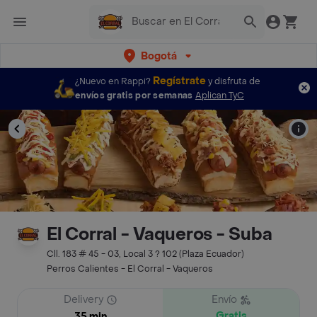
Bogotá
Regístrate
¿Nuevo en Rappi?
y disfruta de
envíos gratis por semanas
Aplican TyC
El Corral - Vaqueros - Suba
Cll. 183 # 45 - 03, Local 3 ? 102 (Plaza Ecuador)
Perros Calientes - El Corral - Vaqueros
Delivery
Envío
Gratis
35 min