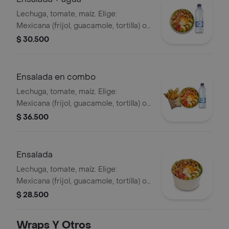
Lechuga, tomate, maíz. Elige:
Mexicana (frijol, guacamole, tortilla) o
Campestre (quesos, huevo, pepinillos)
$ 30.500
+ aderezo y adiciona la proteína que
prefieras (puede tener trazas de
alimentos de origen animal) + agua
Ensalada en combo
Lechuga, tomate, maíz. Elige:
Mexicana (frijol, guacamole, tortilla) o
Campestre (quesos, huevo, pepinillos)
$ 36.500
+ aderezo y adiciona la proteína que
prefieras (puede tener trazas de
alimentos de origen animal) + papas
Ensalada
medianas + bebida PET
Lechuga, tomate, maíz. Elige:
Mexicana (frijol, guacamole, tortilla) o
Campestre (quesos, huevo, pepinillos)
$ 28.500
+ aderezo y adiciona la proteína que
prefieras (puede tener trazas de
Wraps Y Otros
alimentos de origen animal)