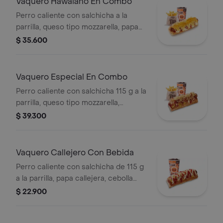
Vaquero Hawaiano En Combo
Perro caliente con salchicha a la
parrilla, queso tipo mozzarella, papa
callejera, piña y salsas en pan perro +
$ 35.600
papas medianas (corral o en cascos)
+ bebida pet
Vaquero Especial En Combo
Perro caliente con salchicha 115 g a la
parrilla, queso tipo mozzarella,
tocineta picada, papa callejera,
$ 39.300
cebolla picada, salsa blanca, salsa de
tomate y mostaza en pan perro +
papas medianas (Corral o en cascos)
Vaquero Callejero Con Bebida
+ bebida PET
Perro caliente con salchicha de 115 g
a la parrilla, papa callejera, cebolla
picada, salsa blanca, salsa de tomate
$ 22.900
y mostaza en pan perro + bebida PET