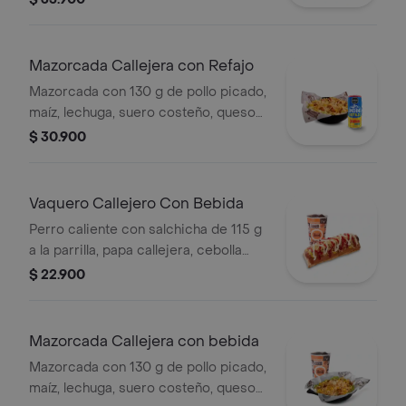
salsa piña y papa callejera. + papas
Corral medianas + bebida PET
Mazorcada Callejera con Refajo
Mazorcada con 130 g de pollo picado,
maíz, lechuga, suero costeño, queso
costeño, salsa BBQ, salsa Corral,
$ 30.900
salsa piña y papa callejera. + Refajo
en lata
Vaquero Callejero Con Bebida
Perro caliente con salchicha de 115 g
a la parrilla, papa callejera, cebolla
picada, salsa blanca, salsa de tomate
$ 22.900
y mostaza en pan perro + bebida PET
Mazorcada Callejera con bebida
Mazorcada con 130 g de pollo picado,
maíz, lechuga, suero costeño, queso