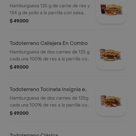
Hamburguesa 125 g de carne de res y
154 g de pollo a la parrilla con salsa
BBQ, tocineta, queso mozzarella,
$ 49.000
pepinillos, lechuga, cebolla y salsa
miel mostaza en pan papa + papas
medianas (Corral o cascos) + bebida
Todoterreno Callejera En Combo
PET
Hamburguesa de dos carnes de 125 g
cada una 100% de res a la parrilla con
salsa bbq, tocineta, queso mozzarella,
$ 49.000
papas callejera y salsas + papas
medianas(corral o cascos) + bebida
Todoterreno Tocineta Insignia en
combo
Hamburguesa de dos carnes de 125g
cada una 100% de res a la parrilla con
salsa BBQ, tocineta, queso
$ 49.000
mozzarella, pepinillos, lechuga,
tomate, cebolla, salsa blanca, salsa de
tomate y mostaza en pan papa +
Todoterreno Clásica