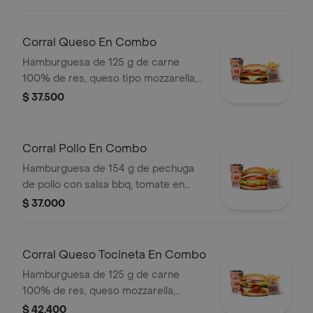
blanca, salsa de tomate y mostaza en
pan ajonjolí + papas Corral medianas
+ bebida PET
Corral Queso En Combo
Hamburguesa de 125 g de carne
100% de res, queso tipo mozzarella,
tomate en rodajas, cebolla en rodajas,
$ 37.500
lechuga y salsas + papas medianas
(corral o cascos) + bebida pet
Corral Pollo En Combo
Hamburguesa de 154 g de pechuga
de pollo con salsa bbq, tomate en
rodajas, cebolla en rodajas, lechuga y
$ 37.000
salsa blanca + papas medianas (corral
o cascos) + bebida pet
Corral Queso Tocineta En Combo
Hamburguesa de 125 g de carne
100% de res, queso mozzarella,
tocineta, tomate en rodajas, cebolla
$ 42.400