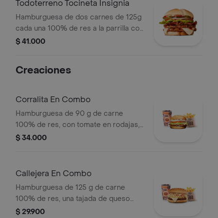
Todoterreno Tocineta Insignia
Hamburguesa de dos carnes de 125g
cada una 100% de res a la parrilla con
salsa BBQ, tocineta, queso
$ 41.000
mozzarella, pepinillos, lechuga,
tomate, cebolla, salsa blanca, salsa de
Creaciones
tomate y mostaza en pan papa
Corralita En Combo
Hamburguesa de 90 g de carne
100% de res, con tomate en rodajas,
cebolla en rodajas, lechuga, salsa
$ 34.000
blanca y salsa de tomate + papas
medianas (corral o cascos) + bebida
pet
Callejera En Combo
Hamburguesa de 125 g de carne
100% de res, una tajada de queso
tipo mozzarella, papas callejera, salsa
$ 29.900