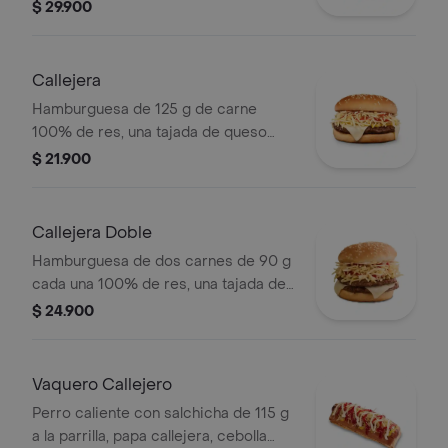
costeño, salsa BBQ, salsa Corral,
$ 29.900
salsa piña y papa callejera. + bebida
PET
Callejera
Hamburguesa de 125 g de carne
100% de res, una tajada de queso
tipo mozzarella, papas callejera, salsa
$ 21.900
blanca, salsa de tomate y mostaza en
pan ajonjolí
Callejera Doble
Hamburguesa de dos carnes de 90 g
cada una 100% de res, una tajada de
queso tipo mozzarella, papas
$ 24.900
callejera, salsa blanca, salsa de
tomate y mostaza en pan ajonjolí
Vaquero Callejero
Perro caliente con salchicha de 115 g
a la parrilla, papa callejera, cebolla