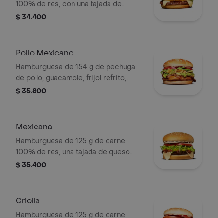
100% de res, con una tajada de
queso tipo mozzarella, piña, lechuga,
$ 34.400
salsa blanca y salsa de tomate en pan
ajonjolí
Pollo Mexicano
Hamburguesa de 154 g de pechuga
de pollo, guacamole, frijol refrito,
tortillas de maíz, tomate, lechuga y
$ 35.800
salsa blanca en pan ajonjolí
Mexicana
Hamburguesa de 125 g de carne
100% de res, una tajada de queso
tipo mozzarella, guacamole, fríjol
$ 35.400
refrito, tomate en rodajas, cebolla en
rodajas, lechuga y salsa blanca
Criolla
Hamburguesa de 125 g de carne