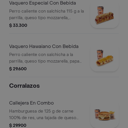
Vaquero Especial Con Bebida
Perro caliente con salchicha 115 g a la
parrilla, queso tipo mozzarella,
tocineta picada, papa callejera,
$ 33.300
cebolla picada, salsa blanca, salsa de
tomate y mostaza en pan perro +
bebida PET
Vaquero Hawaiano Con Bebida
Perro caliente con salchicha a la
parrilla, queso tipo mozzarella, papa
callejera, piña, salsa blanca y salsa de
$ 29.600
tomate en pan perro + bebida pet
Corralazos
Callejera En Combo
Hamburguesa de 125 g de carne
100% de res, una tajada de queso
tipo mozzarella, papas callejera, salsa
$ 29.900