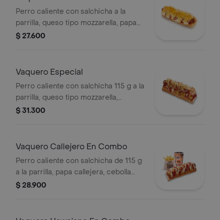
Perro caliente con salchicha a la
parrilla, queso tipo mozzarella, papa
callejera, piña, salsa blanca y salsa de
$ 27.600
tomate en pan perro
Vaquero Especial
Perro caliente con salchicha 115 g a la
parrilla, queso tipo mozzarella,
tocineta picada, papa callejera,
$ 31.300
cebolla picada, salsa blanca, salsa de
tomate y mostaza en pan perro
Vaquero Callejero En Combo
Perro caliente con salchicha de 115 g
a la parrilla, papa callejera, cebolla
picada, salsa blanca, salsa de tomate
$ 28.900
y mostaza en pan perro + papas
medianas (Corral o cascos) + bebida
PET