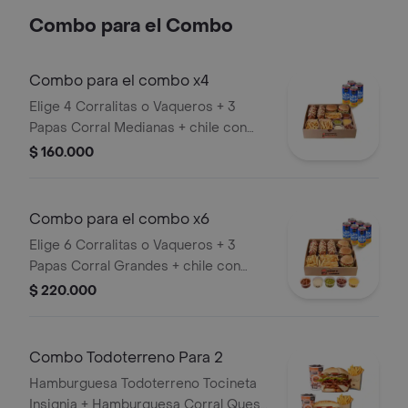
salsa blanca, salsa de tomate y
Combo para el Combo
mostaza
Combo para el combo x4
Elige 4 Corralitas o Vaqueros + 3
Papas Corral Medianas + chile con
carne, guacamole, queso cheddar,
$ 160.000
tocineta y suero + 4 bebidas (Refajo
Andina o Colombiana).
Combo para el combo x6
Elige 6 Corralitas o Vaqueros + 3
Papas Corral Grandes + chile con
carne, guacamole, queso cheddar,
$ 220.000
tocineta y suero + 6 bebidas (Refajo
Andina o Colombiana).
Combo Todoterreno Para 2
Hamburguesa Todoterreno Tocineta
Insignia + Hamburguesa Corral Queso