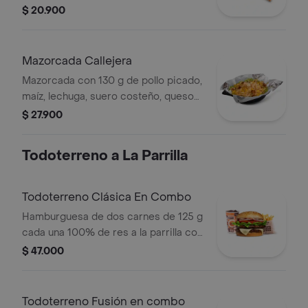
picada, salsa blanca, salsa de tomate
$ 20.900
y mostaza en pan perro
Mazorcada Callejera
Mazorcada con 130 g de pollo picado,
maíz, lechuga, suero costeño, queso
costeño, salsa BBQ, salsa Corral,
$ 27.900
salsa piña y papa callejera.
Todoterreno a La Parrilla
Todoterreno Clásica En Combo
Hamburguesa de dos carnes de 125 g
cada una 100% de res a la parrilla con
salsa bbq, queso mozzarella, lechuga,
$ 47.000
tomate, cebolla y salsas + papas
medianas (corral o cascos) + bebida
Todoterreno Fusión en combo