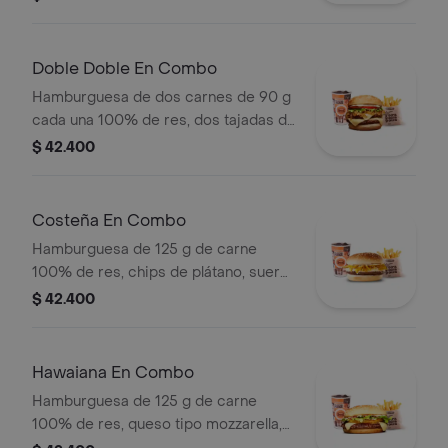
en rodajas, lechuga fresca y salsas +
papas medianas (corral o cascos) +
bebida
Doble Doble En Combo
Hamburguesa de dos carnes de 90 g
cada una 100% de res, dos tajadas de
queso tipo mozzarella, cebolla grillé,
$ 42.400
tomate, lechuga y salsa blanca en pan
ajonjolí + papas medianas (Corral o
cascos) + bebida PET
Costeña En Combo
Hamburguesa de 125 g de carne
100% de res, chips de plátano, suero,
queso costeño rallado y salsa blanca
$ 42.400
en pan ajonjolí + papas medianas
(corral o cascos) + bebida pet
Hawaiana En Combo
Hamburguesa de 125 g de carne
100% de res, queso tipo mozzarella,
piña, lechuga, salsa blanca y salsa de