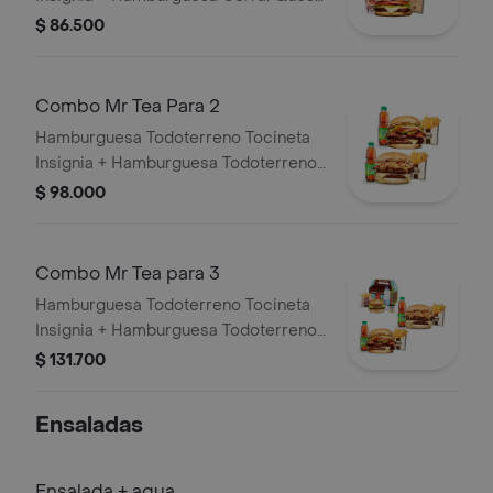
+ 2 papas grandes + 2 bebidas
$ 86.500
Combo Mr Tea Para 2
Hamburguesa Todoterreno Tocineta
Insignia + Hamburguesa Todoterreno
Callejera + 2 papas grandes + 2 Mr
$ 98.000
Tea sabor a limón
Combo Mr Tea para 3
Hamburguesa Todoterreno Tocineta
Insignia + Hamburguesa Todoterreno
Callejera + 2 papas grandes + 2 Mr
$ 131.700
Tea sabor a limón + Menú Corralito
Hamburguesa
Ensaladas
Ensalada + agua