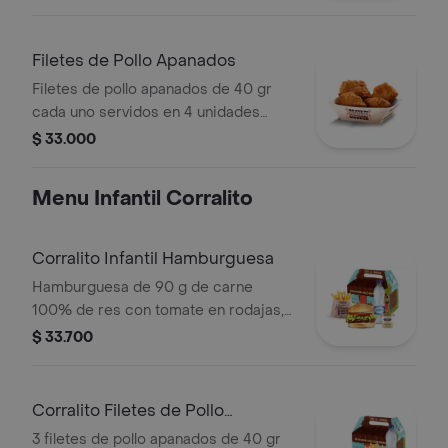
Filetes de Pollo Apanados
Filetes de pollo apanados de 40 gr
cada uno servidos en 4 unidades
acompañados de miel mostaza
$ 33.000
Menu Infantil Corralito
Corralito Infantil Hamburguesa
Hamburguesa de 90 g de carne
100% de res con tomate en rodajas,
lechuga en julianas, salsa blanca y
$ 33.700
salsa de tomate con papas corral
medianas, bebida y vasito de helado
60 g
Corralito Filetes de Pollo
Apanados
3 filetes de pollo apanados de 40 gr