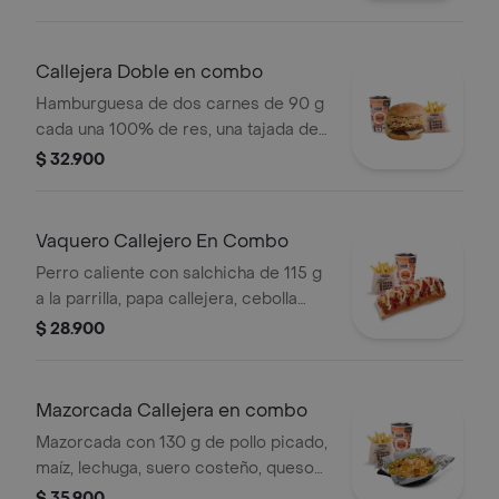
blanca, salsa de tomate y mostaza en
pan ajonjolí + papas Corral medianas
+ bebida PET
Callejera Doble en combo
Hamburguesa de dos carnes de 90 g
cada una 100% de res, una tajada de
queso tipo mozzarella, papas
$ 32.900
callejera, salsa blanca, salsa de
tomate y mostaza en pan ajonjolí +
papas Corral medianas + bebida PET
Vaquero Callejero En Combo
Perro caliente con salchicha de 115 g
a la parrilla, papa callejera, cebolla
picada, salsa blanca, salsa de tomate
$ 28.900
y mostaza en pan perro + papas
medianas (Corral o cascos) + bebida
PET
Mazorcada Callejera en combo
Mazorcada con 130 g de pollo picado,
maíz, lechuga, suero costeño, queso
costeño, salsa BBQ, salsa Corral,
$ 35.900