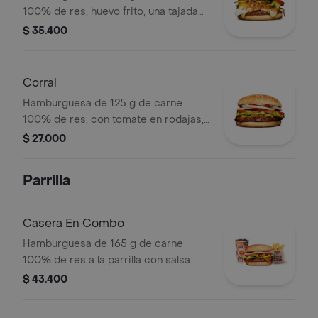
100% de res, huevo frito, una tajada
de queso tipo mozzarella, cebolla
$ 35.400
grillé, tomate en rodajas, lechuga,
salsa blanca y salsa de tomate
Corral
Hamburguesa de 125 g de carne
100% de res, con tomate en rodajas,
cebolla en rodajas, lechuga, salsa
$ 27.000
blanca, salsa de tomate y mostaza en
pan ajonjolí
Parrilla
Casera En Combo
Hamburguesa de 165 g de carne
100% de res a la parrilla con salsa
bbq, queso americano, cebolla,
$ 43.400
tomate, lechuga y salsas en pan
ajonjolí + papas medianas (corral o