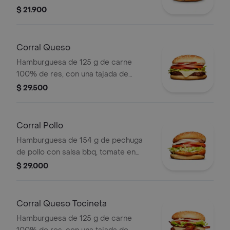
tipo mozzarella, papas callejera, salsa
$ 21.900
blanca, salsa de tomate y mostaza en
pan ajonjolí
Corral Queso
Hamburguesa de 125 g de carne
100% de res, con una tajada de
queso tipo mozzarella, tomate en
$ 29.500
rodajas, cebolla en rodajas, lechuga,
salsa blanca, salsa de tomate y
mostaza
Corral Pollo
Hamburguesa de 154 g de pechuga
de pollo con salsa bbq, tomate en
rodajas, cebolla en rodajas, lechuga y
$ 29.000
salsa blanca en pan ajonjolí
Corral Queso Tocineta
Hamburguesa de 125 g de carne