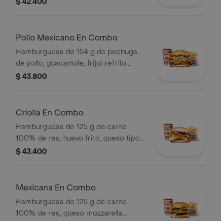
$ 42.400
tomate en pan ajonjolí + papas
medianas (corral o cascos) + bebida
pet
Pollo Mexicano En Combo
Hamburguesa de 154 g de pechuga
de pollo, guacamole, frijol refrito,
tortillas de maíz, tomate, lechuga y
$ 43.800
salsa blanca + papas medianas (corral
o cascos) + bebida pet
Criolla En Combo
Hamburguesa de 125 g de carne
100% de res, huevo frito, queso tipo
mozzarella, cebolla grillé, tomate en
$ 43.400
rodajas, lechuga y salsas + papas
medianas (corral o cascos) + bebida
pet
Mexicana En Combo
Hamburguesa de 125 g de carne
100% de res, queso mozzarella,