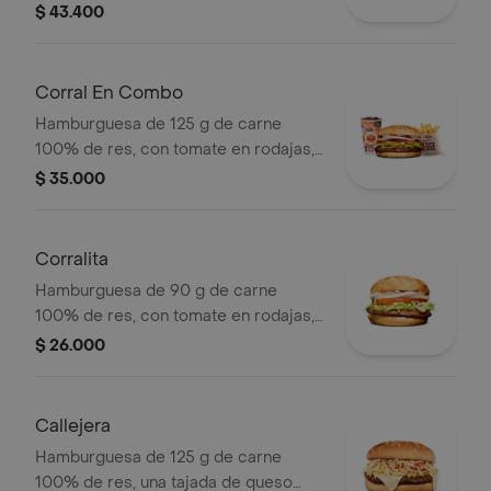
guacamole, fríjol refrito, tomate,
$ 43.400
cebolla, lechuga y salsa blanca +
papas medianas (corral o cascos) +
bebida pet
Corral En Combo
Hamburguesa de 125 g de carne
100% de res, con tomate en rodajas,
cebolla en rodajas, lechuga y salsas
$ 35.000
en pan ajonjolí + papas medianas
(corral o cascos) + bebida pet.
Corralita
Hamburguesa de 90 g de carne
100% de res, con tomate en rodajas,
cebolla en rodajas, lechuga, salsa
$ 26.000
blanca y salsa de tomate en pan
ajonjolí
Callejera
Hamburguesa de 125 g de carne
100% de res, una tajada de queso