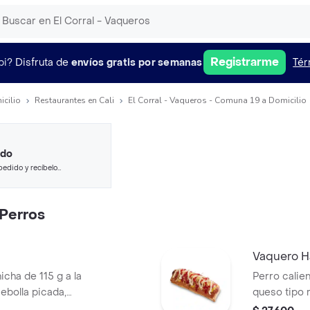
Registrarme
pi?
Disfruta de
envíos gratis por semanas
Tér
icilio
Restaurantes en Cali
El Corral - Vaqueros - Comuna 19 a Domicilio
ido
pedido y recíbelo
Perros
Vaquero H
icha de 115 g a la
Perro calien
 cebolla picada,
queso tipo m
tomate y mostaza
piña, salsa 