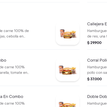
lanca, salsa bbq y
pepinillos, 
blanca, sal
papa
Callejera
de carne 100% de
Hamburgues
jas, cebolla en
de res, una
blanca y salsa de
mozzarella, 
$ 29.900
s (corral o
salsa de to
+ papas Cor
mbo
Corral Po
 de carne 100%
Hamburgues
arella, tomate en
pollo con sa
jas, lechuga y
cebolla en r
$ 37.000
 (corral o
+ papas med
bebida pet
eta En Combo
Doble Do
 de carne 100%
Hamburgues