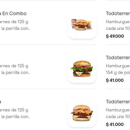
os) + bebida
pan papa + 
cascos) + b
ra En Combo
Todoterre
rnes de 125 g
Hamburgues
la parrilla con
cada una 10
so mozzarella,
salsa BBQ, 
$ 49.000
 + papas
pepinillos, 
os) + bebida
blanca, sal
papa + papa
Todoterre
PET
rnes de 125 g
Hamburguesa
la parrilla con
154 g de pol
ella, lechuga,
tocineta, qu
$ 41.000
lla en rodajas y
lechuga, ce
pan papa
a
Todoterren
rnes de 125 g
Hamburgues
la parrilla con
cada una 10
so mozzarella,
salsa BBQ, 
$ 41.000