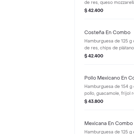
de res, queso mozzarella
tomate en rodajas, cebo
$ 42.400
lechuga fresca y salsa
(corral o cascos) + beb
Costeña En Combo
Hamburguesa de 125 g
de res, chips de plátan
costeño rallado y salsa
$ 42.400
ajonjolí + papas mediana
cascos) + bebida pet
Pollo Mexicano En 
Hamburguesa de 154 g 
pollo, guacamole, frijol re
maíz, tomate, lechuga y 
$ 43.800
papas medianas (corral
bebida pet
Mexicana En Combo
Hamburguesa de 125 g