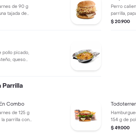
rnes de 90 g
Perro calien
una tajada de
parrilla, pa
apas callejera,
salsa blanc
$ 20.900
tomate y mostaza
en pan perr
 pollo picado,
steño, queso
a Corral, salsa
Parrilla
a En Combo
Todoterre
rnes de 125 g
Hamburguesa
la parrilla con
154 g de pol
ella, lechuga,
tocineta, qu
$ 49.000
s + papas
lechuga, ce