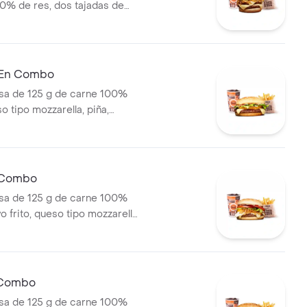
0% de res, dos tajadas de
ozzarella, cebolla grillé,
huga y salsa blanca en pan
apas medianas (Corral o
ebida PET
 En Combo
a de 125 g de carne 100%
o tipo mozzarella, piña,
lsa blanca y salsa de tomate
olí + papas medianas (corral o
ebida pet
n Combo
a de 125 g de carne 100%
o frito, queso tipo mozzarella,
lé, tomate en rodajas, lechuga
papas medianas (corral o
ebida pet
 Combo
a de 125 g de carne 100%