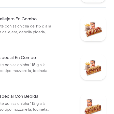
allejero En Combo
te con salchicha de 115 g a la
pa callejera, cebolla picada,
a, salsa de tomate y mostaza
o + papas medianas (Corral o
ebida PET
special En Combo
te con salchicha 115 g a la
eso tipo mozzarella, tocineta
 callejera, cebolla picada,
a, salsa de tomate y mostaza
o + papas medianas (Corral o
+ bebida PET
special Con Bebida
te con salchicha 115 g a la
eso tipo mozzarella, tocineta