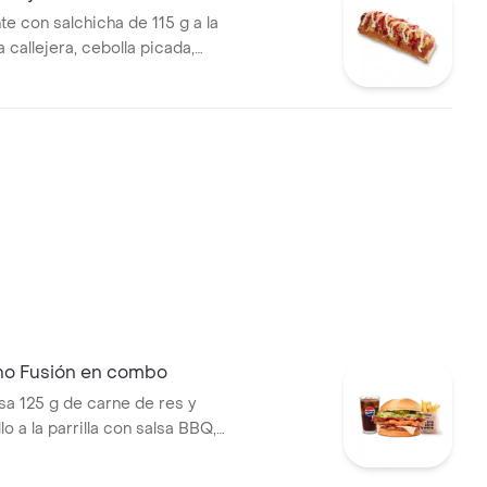
te con salchicha de 115 g a la
pa callejera, cebolla picada,
a, salsa de tomate y mostaza
o
no Fusión en combo
 125 g de carne de res y
lo a la parrilla con salsa BBQ,
eso mozzarella, pepinillos,
bolla y salsa miel mostaza en