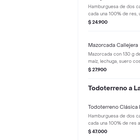
Hamburguesa de dos ca
cada una 100% de res, 
queso tipo mozzarella, p
$ 24.900
salsa blanca, salsa de 
en pan ajonjolí
Mazorcada Callejera
Mazorcada con 130 g de
maíz, lechuga, suero co
costeño, salsa BBQ, sals
$ 27.900
piña y papa callejera.
Todoterreno a La 
Todoterreno Clásic
Hamburguesa de dos ca
cada una 100% de res a 
salsa bbq, queso mozzar
$ 47.000
tomate, cebolla y salsa