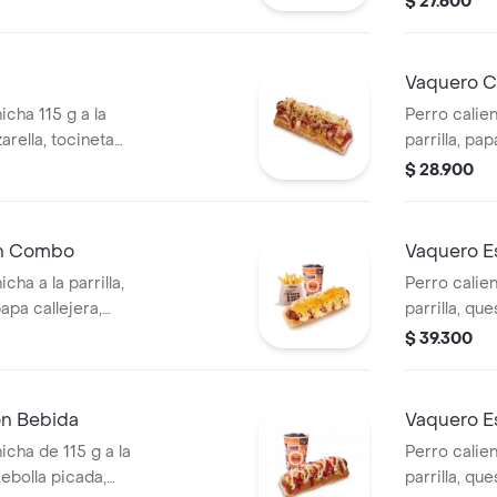
$ 27.600
pan perro
Vaquero C
icha 115 g a la
Perro calien
arella, tocineta
parrilla, pa
cebolla picada,
salsa blanc
$ 28.900
tomate y mostaza
en pan perr
cascos) + b
En Combo
Vaquero E
cha a la parrilla,
Perro calien
apa callejera,
parrilla, qu
rro + papas
picada, papa
$ 39.300
ascos) + bebida
salsa blanc
en pan perr
en cascos) 
on Bebida
Vaquero E
icha de 115 g a la
Perro calien
 cebolla picada,
parrilla, qu