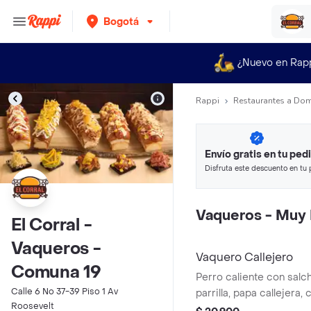
Bogotá
¿Nuevo en Rap
Rappi
Restaurantes a Dom
Envío gratis en tu ped
Disfruta este descuento en tu 
en minutos.
Vaqueros - Muy 
El Corral -
Vaqueros -
Vaquero Callejero
Comuna 19
Perro caliente con salch
Calle 6 No 37-39 Piso 1 Av
parrilla, papa callejera,
Roosevelt
salsa blanca, salsa de 