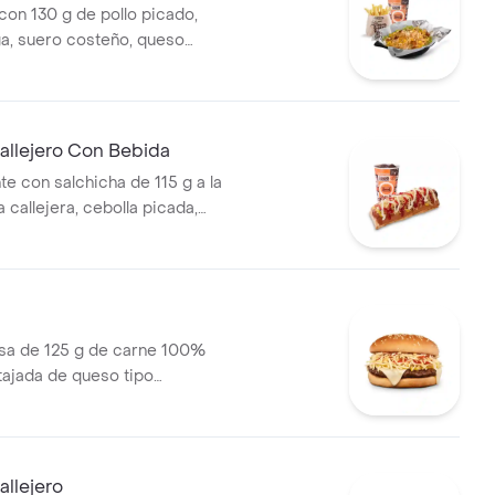
on 130 g de pollo picado,
ga, suero costeño, queso
sa BBQ, salsa Corral, salsa
callejera. + papas Corral
 bebida PET
allejero Con Bebida
te con salchicha de 115 g a la
pa callejera, cebolla picada,
a, salsa de tomate y mostaza
o + bebida PET
a de 125 g de carne 100%
 tajada de queso tipo
papas callejera, salsa blanca,
mate y mostaza en pan ajonjolí
llejero