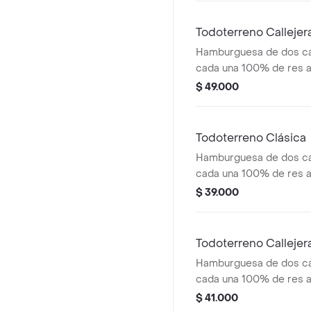
medianas (corral o casc
Todoterreno Calleje
Hamburguesa de dos ca
cada una 100% de res a 
salsa bbq, tocineta, que
$ 49.000
papas callejera y salsas
medianas(corral o casc
Todoterreno Clásica
Hamburguesa de dos ca
cada una 100% de res a 
salsa bbq, queso mozzar
$ 39.000
tomate en rodajas, cebo
salsas
Todoterreno Callejer
Hamburguesa de dos ca
cada una 100% de res a 
salsa bbq, tocineta, que
$ 41.000