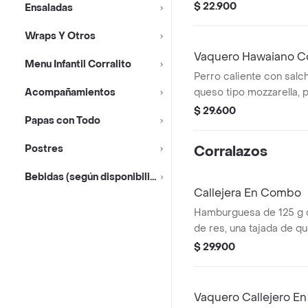
salsa blanca, salsa de 
$ 22.900
Ensaladas
en pan perro + bebida 
Wraps Y Otros
Vaquero Hawaiano C
Menu Infantil Corralito
Perro caliente con salchi
Acompañamientos
queso tipo mozzarella, p
piña, salsa blanca y sal
$ 29.600
Papas con Todo
pan perro + bebida pet
Postres
Corralazos
Bebidas (según disponibilidad)
Callejera En Combo
Hamburguesa de 125 g
de res, una tajada de q
mozzarella, papas callej
$ 29.900
salsa de tomate y mosta
+ papas Corral mediana
Vaquero Callejero E