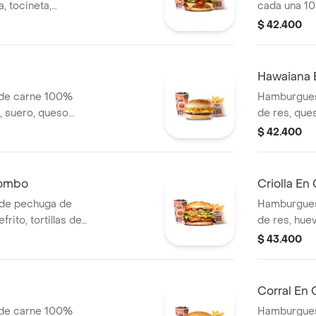
, tocineta,
cada una 10
lla en rodajas,
queso tipo m
$ 42.400
s + papas medianas
tomate, lec
ida
ajonjolí + p
cascos) + b
Hawaiana
 de carne 100%
Hamburgues
o, suero, queso
de res, ques
 blanca en pan
lechuga, sa
$ 42.400
s (corral o
en pan ajonj
cascos) + b
Combo
Criolla E
de pechuga de
Hamburgues
frito, tortillas de
de res, huev
salsa blanca +
cebolla gril
$ 43.400
 o cascos) +
y salsas + 
cascos) + b
Corral En
 de carne 100%
Hamburgues