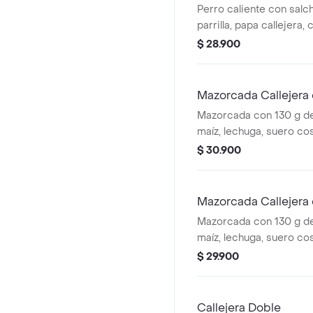
Perro caliente con salch
parrilla, papa callejera,
salsa blanca, salsa de 
$ 28.900
en pan perro + papas m
cascos) + bebida PET
Mazorcada Callejera 
Mazorcada con 130 g de
maíz, lechuga, suero co
costeño, salsa BBQ, sals
$ 30.900
piña y papa callejera. + 
Mazorcada Callejera
Mazorcada con 130 g de
maíz, lechuga, suero co
costeño, salsa BBQ, sals
$ 29.900
piña y papa callejera. +
Callejera Doble