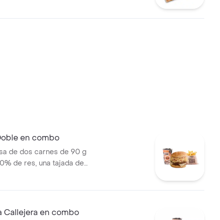
 callejera, cebolla picada,
a, salsa de tomate y mostaza
o + bebida PET
 Doble en combo
a de dos carnes de 90 g
0% de res, una tajada de
ozzarella, papas callejera,
a, salsa de tomate y mostaza
jolí + papas Corral medianas +
 Callejera en combo