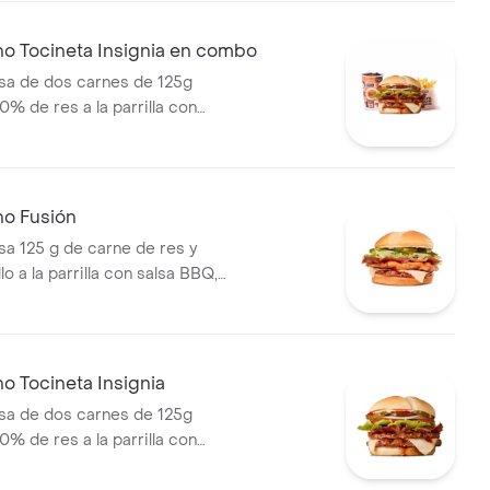
papas medianas (Corral o
ebida PET
no Tocineta Insignia en combo
a de dos carnes de 125g
0% de res a la parrilla con
tocineta, queso mozzarella,
lechuga, tomate, cebolla, salsa
sa de tomate y mostaza en pan
s Corral medianas + bebida
no Fusión
 125 g de carne de res y
lo a la parrilla con salsa BBQ,
eso mozzarella, pepinillos,
bolla y salsa miel mostaza en
o Tocineta Insignia
a de dos carnes de 125g
0% de res a la parrilla con
tocineta, queso mozzarella,