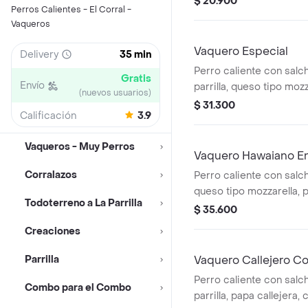
$ 20.900
Perros Calientes - El Corral -
en pan perro
Vaqueros
Vaquero Especial
Delivery
35 min
Perro caliente con salch
Gratis
Envío
parrilla, queso tipo mozz
(nuevos usuarios)
picada, papa callejera, 
$ 31.300
Calificación
3.9
salsa blanca, salsa de 
en pan perro
Vaqueros - Muy Perros
Vaquero Hawaiano 
Corralazos
Perro caliente con salchi
queso tipo mozzarella, p
Todoterreno a La Parrilla
piña y salsas en pan pe
$ 35.600
medianas (corral o en c
Creaciones
pet
Parrilla
Vaquero Callejero C
Perro caliente con salch
Combo para el Combo
parrilla, papa callejera,