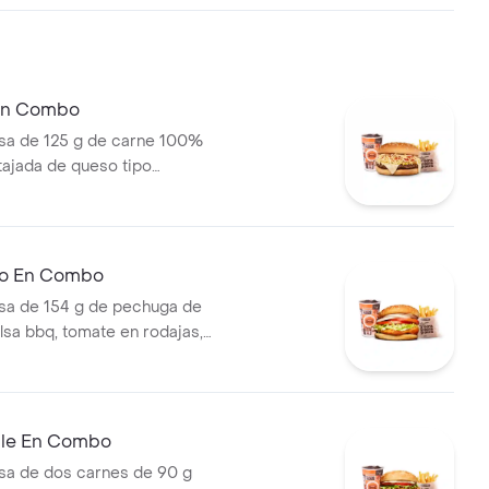
lechuga, tomate, cebolla, salsa
sa de tomate y mostaza en pan
 En Combo
a de 125 g de carne 100%
 tajada de queso tipo
papas callejera, salsa blanca,
mate y mostaza en pan ajonjolí
ral medianas + bebida PET
llo En Combo
a de 154 g de pechuga de
lsa bbq, tomate en rodajas,
odajas, lechuga y salsa blanca
ianas (corral o cascos) +
ble En Combo
a de dos carnes de 90 g