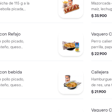
icha de 115 g a la
Mazorcada c
 cebolla picada,
maíz, lechu
tomate y mostaza
costeño, sal
$ 35.900
edianas (Corral o
piña y papa 
medianas +
con Refajo
Vaquero C
 pollo picado,
Perro calien
steño, queso
parrilla, pa
a Corral, salsa
salsa blanc
$ 22.900
Refajo en lata
en pan perr
 con bebida
Callejera
 pollo picado,
Hamburgues
steño, queso
de res, una
a Corral, salsa
mozzarella, 
$ 21.900
 bebida PET
salsa de to
Vaquero Ca