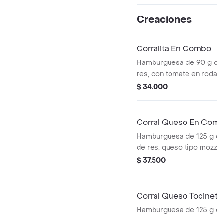
papas callejera, salsa b
mostaza en pan ajonjolí
Creaciones
Corralita En Combo
Hamburguesa de 90 g 
res, con tomate en roda
rodajas, lechuga, salsa 
$ 34.000
tomate + papas mediana
cascos) + bebida pet
Corral Queso En Co
Hamburguesa de 125 g
de res, queso tipo mozz
rodajas, cebolla en roda
$ 37.500
salsas + papas medianas
cascos) + bebida pet
Corral Queso Tocin
Hamburguesa de 125 g