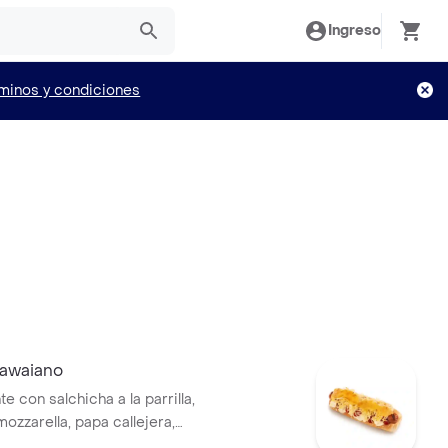
Ingreso
minos y condiciones
awaiano
te con salchicha a la parrilla,
ozzarella, papa callejera,
blanca y salsa de tomate en