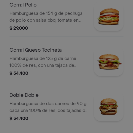
mostaza
Corral Pollo
Hamburguesa de 154 g de pechuga
de pollo con salsa bbq, tomate en
rodajas, cebolla en rodajas, lechuga y
$ 29.000
salsa blanca en pan ajonjolí
Corral Queso Tocineta
Hamburguesa de 125 g de carne
100% de res, con una tajada de
queso tipo mozzarella, tocineta,
$ 34.400
tomate en rodajas, cebolla en rodajas,
lechuga fresca y salsas en pan ajonjolí
Doble Doble
Hamburguesa de dos carnes de 90 g
cada una 100% de res, dos tajadas de
queso tipo mozzarella, cebolla grillé,
$ 34.400
tomate, lechuga y salsa blanca en pan
ajonjolí