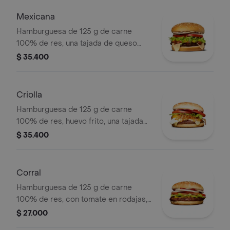
Mexicana
Hamburguesa de 125 g de carne
100% de res, una tajada de queso
tipo mozzarella, guacamole, fríjol
$ 35.400
refrito, tomate en rodajas, cebolla en
rodajas, lechuga y salsa blanca
Criolla
Hamburguesa de 125 g de carne
100% de res, huevo frito, una tajada
de queso tipo mozzarella, cebolla
$ 35.400
grillé, tomate en rodajas, lechuga,
salsa blanca y salsa de tomate
Corral
Hamburguesa de 125 g de carne
100% de res, con tomate en rodajas,
cebolla en rodajas, lechuga, salsa
$ 27.000
blanca, salsa de tomate y mostaza en