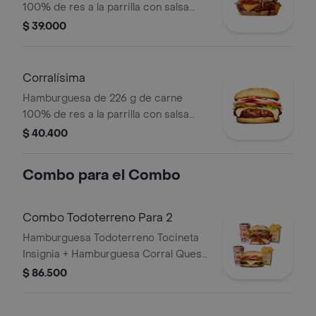
100% de res a la parrilla con salsa
BBQ, tocineta, queso americano,
$ 39.000
pepinillos, lechuga, tomate, cebolla,
salsa blanca, salsa de tomate y
mostaza en pan papa
Corralísima
Hamburguesa de 226 g de carne
100% de res a la parrilla con salsa
bbq, queso mozzarella, tomate en
$ 40.400
rodajas, cebolla en rodajas, lechuga,
salsa blanca, salsa de tomate y
Combo para el Combo
mostaza
Combo Todoterreno Para 2
Hamburguesa Todoterreno Tocineta
Insignia + Hamburguesa Corral Queso
+ 2 papas grandes + 2 bebidas
$ 86.500