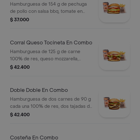
Hamburguesa de 154 g de pechuga
de pollo con salsa bbq, tomate en
rodajas, cebolla en rodajas, lechuga y
$ 37.000
salsa blanca + papas medianas (corral
o cascos) + bebida pet
Corral Queso Tocineta En Combo
Hamburguesa de 125 g de carne
100% de res, queso mozzarella,
tocineta, tomate en rodajas, cebolla
$ 42.400
en rodajas, lechuga fresca y salsas +
papas medianas (corral o cascos) +
bebida
Doble Doble En Combo
Hamburguesa de dos carnes de 90 g
cada una 100% de res, dos tajadas de
queso tipo mozzarella, cebolla grillé,
$ 42.400
tomate, lechuga y salsa blanca en pan
ajonjolí + papas medianas (Corral o
cascos) + bebida PET
Costeña En Combo