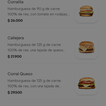
Corralita
Hamburguesa de 90 g de carne
100% de res, con tomate en rodajas,
cebolla en rodajas, lechuga, salsa
$ 26.000
blanca y salsa de tomate en pan
ajonjolí
Callejera
Hamburguesa de 125 g de carne
100% de res, una tajada de queso
tipo mozzarella, papas callejera, salsa
$ 21.900
blanca, salsa de tomate y mostaza en
pan ajonjolí
Corral Queso
Hamburguesa de 125 g de carne
100% de res, con una tajada de
queso tipo mozzarella, tomate en
$ 29.500
rodajas, cebolla en rodajas, lechuga,
salsa blanca, salsa de tomate y