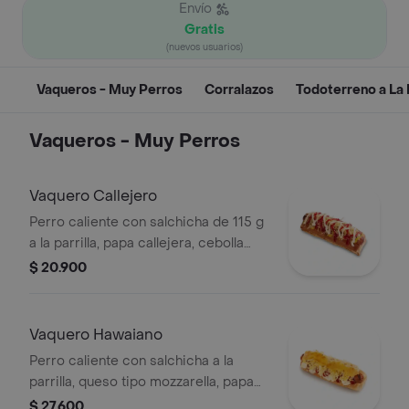
Envío
Gratis
(nuevos usuarios)
Vaqueros - Muy Perros
Corralazos
Todoterreno a La P
Vaqueros - Muy Perros
Vaquero Callejero
Perro caliente con salchicha de 115 g
a la parrilla, papa callejera, cebolla
picada, salsa blanca, salsa de tomate
$ 20.900
y mostaza en pan perro
Vaquero Hawaiano
Perro caliente con salchicha a la
parrilla, queso tipo mozzarella, papa
callejera, piña, salsa blanca y salsa de
$ 27.600