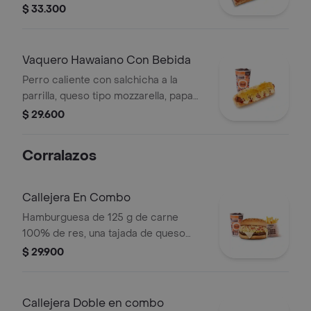
tocineta picada, papa callejera,
$ 33.300
cebolla picada, salsa blanca, salsa de
tomate y mostaza en pan perro +
bebida PET
Vaquero Hawaiano Con Bebida
Perro caliente con salchicha a la
parrilla, queso tipo mozzarella, papa
callejera, piña, salsa blanca y salsa de
$ 29.600
tomate en pan perro + bebida pet
Corralazos
Callejera En Combo
Hamburguesa de 125 g de carne
100% de res, una tajada de queso
tipo mozzarella, papas callejera, salsa
$ 29.900
blanca, salsa de tomate y mostaza en
pan ajonjolí + papas Corral medianas
+ bebida PET
Callejera Doble en combo