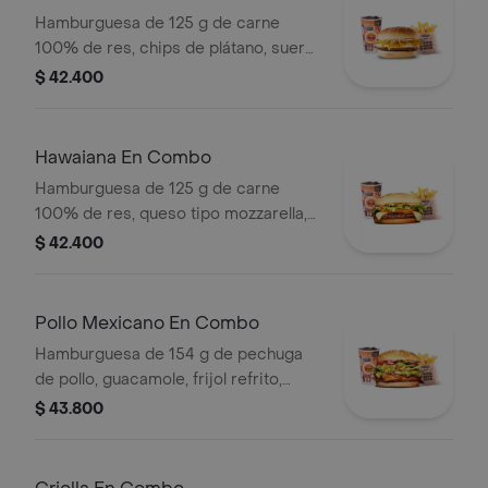
Hamburguesa de 125 g de carne
100% de res, chips de plátano, suero,
queso costeño rallado y salsa blanca
$ 42.400
en pan ajonjolí + papas medianas
(corral o cascos) + bebida pet
Hawaiana En Combo
Hamburguesa de 125 g de carne
100% de res, queso tipo mozzarella,
piña, lechuga, salsa blanca y salsa de
$ 42.400
tomate en pan ajonjolí + papas
medianas (corral o cascos) + bebida
pet
Pollo Mexicano En Combo
Hamburguesa de 154 g de pechuga
de pollo, guacamole, frijol refrito,
tortillas de maíz, tomate, lechuga y
$ 43.800
salsa blanca + papas medianas (corral
o cascos) + bebida pet