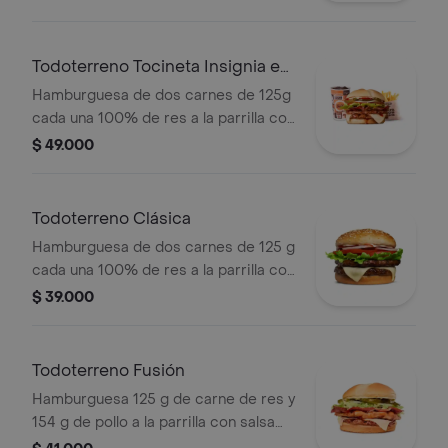
papas callejera y salsas + papas
medianas(corral o cascos) + bebida
Todoterreno Tocineta Insignia en
combo
Hamburguesa de dos carnes de 125g
cada una 100% de res a la parrilla con
salsa BBQ, tocineta, queso
$ 49.000
mozzarella, pepinillos, lechuga,
tomate, cebolla, salsa blanca, salsa de
tomate y mostaza en pan papa +
Todoterreno Clásica
papas Corral medianas + bebida PET
Hamburguesa de dos carnes de 125 g
cada una 100% de res a la parrilla con
salsa bbq, queso mozzarella, lechuga,
$ 39.000
tomate en rodajas, cebolla en rodajas
y salsas
Todoterreno Fusión
Hamburguesa 125 g de carne de res y
154 g de pollo a la parrilla con salsa
BBQ, tocineta, queso mozzarella,