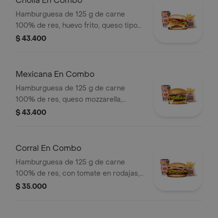
Criolla En Combo
Hamburguesa de 125 g de carne
100% de res, huevo frito, queso tipo
mozzarella, cebolla grillé, tomate en
$ 43.400
rodajas, lechuga y salsas + papas
medianas (corral o cascos) + bebida
pet
Mexicana En Combo
Hamburguesa de 125 g de carne
100% de res, queso mozzarella,
guacamole, fríjol refrito, tomate,
$ 43.400
cebolla, lechuga y salsa blanca +
papas medianas (corral o cascos) +
bebida pet
Corral En Combo
Hamburguesa de 125 g de carne
100% de res, con tomate en rodajas,
cebolla en rodajas, lechuga y salsas
$ 35.000
en pan ajonjolí + papas medianas
(corral o cascos) + bebida pet.