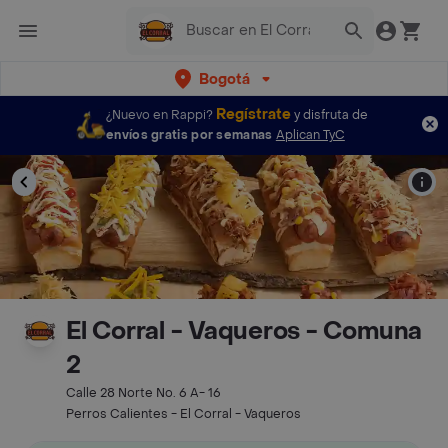
Bogotá
Regístrate
¿Nuevo en Rappi?
y disfruta de
envíos gratis por semanas
Aplican TyC
El Corral - Vaqueros - Comuna
2
Calle 28 Norte No. 6 A- 16
Perros Calientes - El Corral - Vaqueros