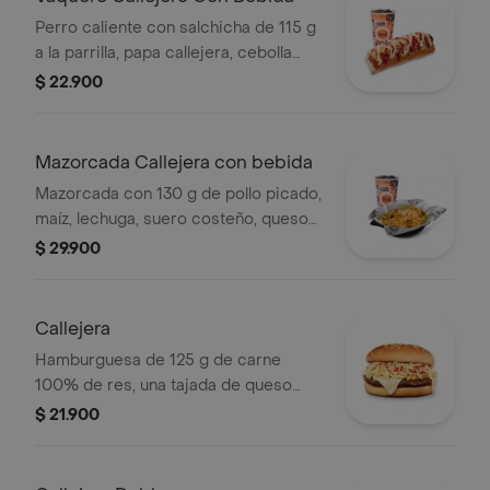
Perro caliente con salchicha de 115 g
a la parrilla, papa callejera, cebolla
picada, salsa blanca, salsa de tomate
$ 22.900
y mostaza en pan perro + bebida PET
Mazorcada Callejera con bebida
Mazorcada con 130 g de pollo picado,
maíz, lechuga, suero costeño, queso
costeño, salsa BBQ, salsa Corral,
$ 29.900
salsa piña y papa callejera. + bebida
PET
Callejera
Hamburguesa de 125 g de carne
100% de res, una tajada de queso
tipo mozzarella, papas callejera, salsa
$ 21.900
blanca, salsa de tomate y mostaza en
pan ajonjolí