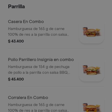
pan ajonjolí
Parrilla
Casera En Combo
Hamburguesa de 165 g de carne
100% de res a la parrilla con salsa
bbq, queso americano, cebolla,
$ 43.400
tomate, lechuga y salsas en pan
ajonjolí + papas medianas (corral o
cascos) + bebida
Pollo Parrillero Insignia en combo
Hamburguesa de 154 g de pechuga
de pollo a la parrilla con salsa BBQ,
tocineta, una tajada de queso tipo
$ 45.400
mozzarella, pepinillos, cebolla en
rodajas, lechuga y miel mostaza en
pan papa + papas medianas (Corral o
Corralera En Combo
cascos) + bebida PET
Hamburguesa de 165 g de carne
100% de res a la parrilla con salsa