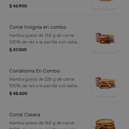
bbq, tocineta, queso americano,
$ 46.900
cebolla grillé y salsa de tomate +
papas medianas (corral o cascos) +
bebida pet
Corral Insignia en combo
Hamburguesa de 165 g de carne
100% de res a la parrilla con salsa
BBQ, tocineta, queso americano,
$ 47.000
pepinillos, lechuga, tomate, cebolla,
salsa blanca, salsa de tomate y
mostaza en pan papa + papas Corral
Corralísima En Combo
medianas + bebida PET
Hamburguesa de 226 g de carne
100% de res a la parrilla con salsa
bbq, queso mozzarella, tomate,
$ 48.400
cebolla, lechuga y salsas + papas
medianas (corral o cascos) + bebida
pet
Corral Casera
Hamburguesa de 165 g de carne