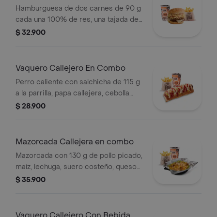
Hamburguesa de dos carnes de 90 g
cada una 100% de res, una tajada de
queso tipo mozzarella, papas
$ 32.900
callejera, salsa blanca, salsa de
tomate y mostaza en pan ajonjolí +
papas Corral medianas + bebida PET
Vaquero Callejero En Combo
Perro caliente con salchicha de 115 g
a la parrilla, papa callejera, cebolla
picada, salsa blanca, salsa de tomate
$ 28.900
y mostaza en pan perro + papas
medianas (Corral o cascos) + bebida
PET
Mazorcada Callejera en combo
Mazorcada con 130 g de pollo picado,
maíz, lechuga, suero costeño, queso
costeño, salsa BBQ, salsa Corral,
$ 35.900
salsa piña y papa callejera. + papas
Corral medianas + bebida PET
Vaquero Callejero Con Bebida