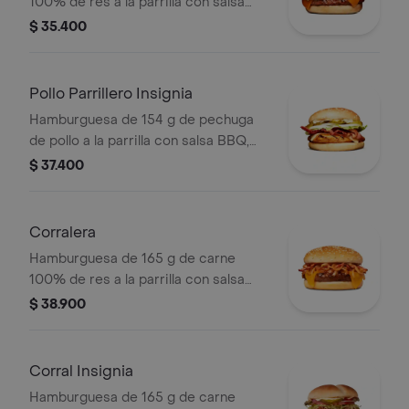
100% de res a la parrilla con salsa
bbq, queso americano, cebolla en
$ 35.400
rodajas, tomate en rodajas, lechuga y
salsas en pan ajonjolí
Pollo Parrillero Insignia
Hamburguesa de 154 g de pechuga
de pollo a la parrilla con salsa BBQ,
tocineta, una tajada de queso tipo
$ 37.400
mozzarella, pepinillos, cebolla en
rodajas, lechuga y miel mostaza en
pan papa
Corralera
Hamburguesa de 165 g de carne
100% de res a la parrilla con salsa
bbq, tocineta, una tajada de queso
$ 38.900
tipo americano, cebolla grillé y salsa
de tomate en pan ajonjolí
Corral Insignia
Hamburguesa de 165 g de carne