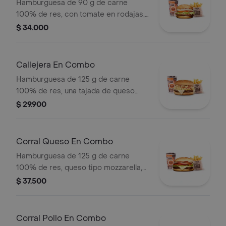
Hamburguesa de 90 g de carne
100% de res, con tomate en rodajas,
cebolla en rodajas, lechuga, salsa
$ 34.000
blanca y salsa de tomate + papas
medianas (corral o cascos) + bebida
pet
Callejera En Combo
Hamburguesa de 125 g de carne
100% de res, una tajada de queso
tipo mozzarella, papas callejera, salsa
$ 29.900
blanca, salsa de tomate y mostaza en
pan ajonjolí + papas Corral medianas
+ bebida PET
Corral Queso En Combo
Hamburguesa de 125 g de carne
100% de res, queso tipo mozzarella,
tomate en rodajas, cebolla en rodajas,
$ 37.500
lechuga y salsas + papas medianas
(corral o cascos) + bebida pet
Corral Pollo En Combo