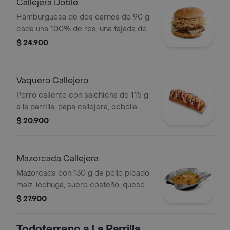
Callejera Doble
Hamburguesa de dos carnes de 90 g
cada una 100% de res, una tajada de
queso tipo mozzarella, papas
$ 24.900
callejera, salsa blanca, salsa de
tomate y mostaza en pan ajonjolí
Vaquero Callejero
Perro caliente con salchicha de 115 g
a la parrilla, papa callejera, cebolla
picada, salsa blanca, salsa de tomate
$ 20.900
y mostaza en pan perro
Mazorcada Callejera
Mazorcada con 130 g de pollo picado,
maíz, lechuga, suero costeño, queso
costeño, salsa BBQ, salsa Corral,
$ 27.900
salsa piña y papa callejera.
Todoterreno a La Parrilla