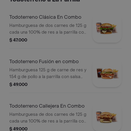
Todoterreno Clásica En Combo
Hamburguesa de dos carnes de 125 g
cada una 100% de res a la parrilla con
salsa bbq, queso mozzarella, lechuga,
$ 47.000
tomate, cebolla y salsas + papas
medianas (corral o cascos) + bebida
Todoterreno Fusión en combo
Hamburguesa 125 g de carne de res y
154 g de pollo a la parrilla con salsa
BBQ, tocineta, queso mozzarella,
$ 49.000
pepinillos, lechuga, cebolla y salsa
miel mostaza en pan papa + papas
medianas (Corral o cascos) + bebida
Todoterreno Callejera En Combo
PET
Hamburguesa de dos carnes de 125 g
cada una 100% de res a la parrilla con
salsa bbq, tocineta, queso mozzarella,
$ 49.000