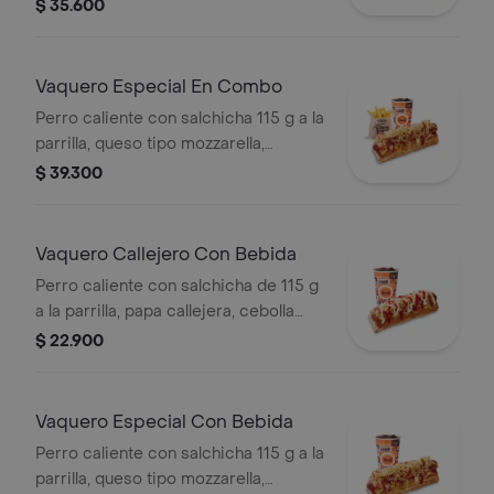
callejera, piña y salsas en pan perro +
$ 35.600
papas medianas (corral o en cascos)
+ bebida pet
Vaquero Especial En Combo
Perro caliente con salchicha 115 g a la
parrilla, queso tipo mozzarella,
tocineta picada, papa callejera,
$ 39.300
cebolla picada, salsa blanca, salsa de
tomate y mostaza en pan perro +
papas medianas (Corral o en cascos)
Vaquero Callejero Con Bebida
+ bebida PET
Perro caliente con salchicha de 115 g
a la parrilla, papa callejera, cebolla
picada, salsa blanca, salsa de tomate
$ 22.900
y mostaza en pan perro + bebida PET
Vaquero Especial Con Bebida
Perro caliente con salchicha 115 g a la
parrilla, queso tipo mozzarella,