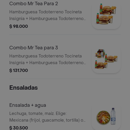
Combo Mr Tea Para 2
Hamburguesa Todoterreno Tocineta
Insignia + Hamburguesa Todoterreno
Callejera + 2 papas grandes + 2 Mr
$ 98.000
Tea sabor a limón
Combo Mr Tea para 3
Hamburguesa Todoterreno Tocineta
Insignia + Hamburguesa Todoterreno
Callejera + 2 papas grandes + 2 Mr
$ 131.700
Tea sabor a limón + Menú Corralito
Hamburguesa
Ensaladas
Ensalada + agua
Lechuga, tomate, maíz. Elige:
Mexicana (frijol, guacamole, tortilla) o
Campestre (quesos, huevo, pepinillos)
$ 30.500