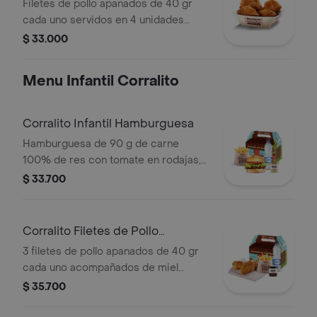
Filetes de pollo apanados de 40 gr
cada uno servidos en 4 unidades
acompañados de miel mostaza
$ 33.000
Menu Infantil Corralito
Corralito Infantil Hamburguesa
Hamburguesa de 90 g de carne
100% de res con tomate en rodajas,
lechuga en julianas, salsa blanca y
$ 33.700
salsa de tomate con papas corral
medianas, bebida y vasito de helado
60 g
Corralito Filetes de Pollo
Apanados
3 filetes de pollo apanados de 40 gr
cada uno acompañados de miel
mostaza con papas Corral medianas,
$ 35.700
bebida y vasito de helado 60 g