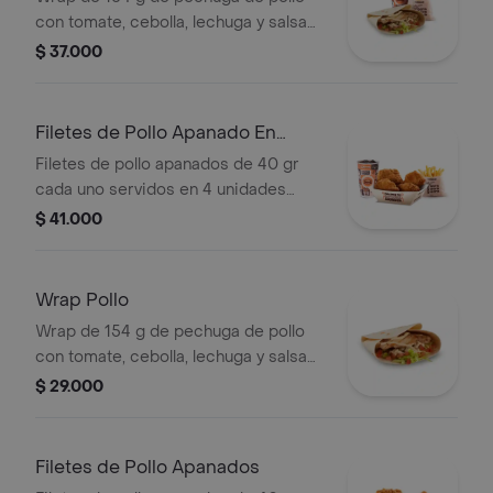
con tomate, cebolla, lechuga y salsa
blanca + papas medianas (corral o en
$ 37.000
cascos) + bebida pet
Filetes de Pollo Apanado En
Combo
Filetes de pollo apanados de 40 gr
cada uno servidos en 4 unidades
acompañados de miel mostaza +
$ 41.000
papas medianas (Corral o en cascos)
+ bebida PET
Wrap Pollo
Wrap de 154 g de pechuga de pollo
con tomate, cebolla, lechuga y salsa
blanca
$ 29.000
Filetes de Pollo Apanados