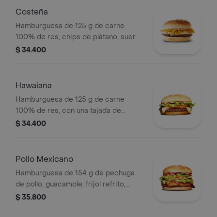
Costeña
Hamburguesa de 125 g de carne
100% de res, chips de plátano, suero,
queso costeño rallado y salsa blanca
$ 34.400
en pan ajonjolí
Hawaiana
Hamburguesa de 125 g de carne
100% de res, con una tajada de
queso tipo mozzarella, piña, lechuga,
$ 34.400
salsa blanca y salsa de tomate en pan
ajonjolí
Pollo Mexicano
Hamburguesa de 154 g de pechuga
de pollo, guacamole, frijol refrito,
tortillas de maíz, tomate, lechuga y
$ 35.800
salsa blanca en pan ajonjolí