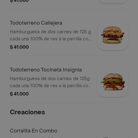
$ 41.000
pepinillos, lechuga, cebolla y salsa
miel mostaza en pan papa
Todoterreno Callejera
Hamburguesa de dos carnes de 125 g
cada una 100% de res a la parrilla con
salsa bbq, tocineta, queso mozzarella,
$ 41.000
papas callejera, salsa blanca, salsa
bbq y mostaza en pan ajonjolí
Todoterreno Tocineta Insignia
Hamburguesa de dos carnes de 125g
cada una 100% de res a la parrilla con
salsa BBQ, tocineta, queso
$ 41.000
mozzarella, pepinillos, lechuga,
tomate, cebolla, salsa blanca, salsa de
Creaciones
tomate y mostaza en pan papa
Corralita En Combo