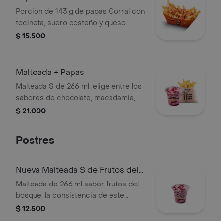
Porción de 143 g de papas Corral con
tocineta, suero costeño y queso
cheddar.
$ 15.500
Malteada + Papas
Malteada S de 266 ml, elige entre los
sabores de chocolate, macadamia,
frutos del bosque, vainilla o Café +
$ 21.000
papas medianas. La consistencia de
este producto puede variar debido al
Postres
tiempo de entrega.
Nueva Malteada S de Frutos del
Bosque
Malteada de 266 ml sabor frutos del
bosque. la consistencia de este
producto puede variar debido al
$ 12.500
tiempo de entrega.