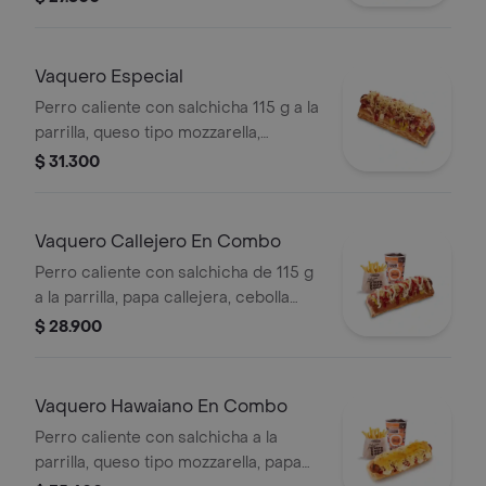
tomate en pan perro
Vaquero Especial
Perro caliente con salchicha 115 g a la
parrilla, queso tipo mozzarella,
tocineta picada, papa callejera,
$ 31.300
cebolla picada, salsa blanca, salsa de
tomate y mostaza en pan perro
Vaquero Callejero En Combo
Perro caliente con salchicha de 115 g
a la parrilla, papa callejera, cebolla
picada, salsa blanca, salsa de tomate
$ 28.900
y mostaza en pan perro + papas
medianas (Corral o cascos) + bebida
PET
Vaquero Hawaiano En Combo
Perro caliente con salchicha a la
parrilla, queso tipo mozzarella, papa