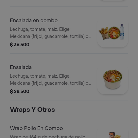
+ aderezo y adiciona la proteína que
prefieras (puede tener trazas de
alimentos de origen animal) + agua
Ensalada en combo
Lechuga, tomate, maíz. Elige:
Mexicana (frijol, guacamole, tortilla) o
Campestre (quesos, huevo, pepinillos)
$ 36.500
+ aderezo y adiciona la proteína que
prefieras (puede tener trazas de
alimentos de origen animal) + papas
Ensalada
medianas + bebida PET
Lechuga, tomate, maíz. Elige:
Mexicana (frijol, guacamole, tortilla) o
Campestre (quesos, huevo, pepinillos)
$ 28.500
+ aderezo y adiciona la proteína que
prefieras (puede tener trazas de
Wraps Y Otros
alimentos de origen animal)
Wrap Pollo En Combo
Wrap de 154 g de pechuga de pollo