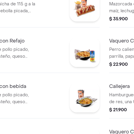
icha de 115 g a la
Mazorcada c
 cebolla picada,
maíz, lechu
tomate y mostaza
costeño, sal
$ 35.900
edianas (Corral o
piña y papa 
medianas +
con Refajo
Vaquero C
 pollo picado,
Perro calien
steño, queso
parrilla, pa
a Corral, salsa
salsa blanc
$ 22.900
Refajo en lata
en pan perr
 con bebida
Callejera
 pollo picado,
Hamburgues
steño, queso
de res, una
a Corral, salsa
mozzarella, 
$ 21.900
 bebida PET
salsa de to
Vaquero Ca