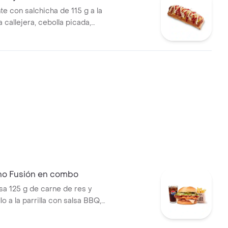
te con salchicha de 115 g a la
pa callejera, cebolla picada,
a, salsa de tomate y mostaza
o
no Fusión en combo
 125 g de carne de res y
lo a la parrilla con salsa BBQ,
eso mozzarella, pepinillos,
bolla y salsa miel mostaza en