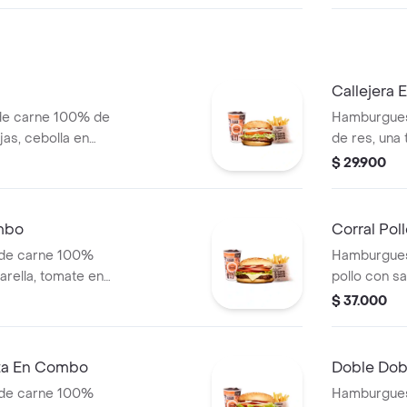
lanca, salsa bbq y
pepinillos, 
blanca, sal
papa
Callejera
de carne 100% de
Hamburgues
jas, cebolla en
de res, una
blanca y salsa de
mozzarella, 
$ 29.900
s (corral o
salsa de to
+ papas Cor
mbo
Corral Po
 de carne 100%
Hamburgues
arella, tomate en
pollo con sa
jas, lechuga y
cebolla en r
$ 37.000
 (corral o
+ papas med
bebida pet
eta En Combo
Doble Do
 de carne 100%
Hamburgues