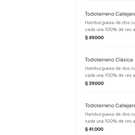
medianas (corral o casc
Todoterreno Calleje
Hamburguesa de dos ca
cada una 100% de res a 
salsa bbq, tocineta, que
$ 49.000
papas callejera y salsas
medianas(corral o casc
Todoterreno Clásica
Hamburguesa de dos ca
cada una 100% de res a 
salsa bbq, queso mozzar
$ 39.000
tomate en rodajas, cebo
salsas
Todoterreno Callejer
Hamburguesa de dos ca
cada una 100% de res a 
salsa bbq, tocineta, que
$ 41.000