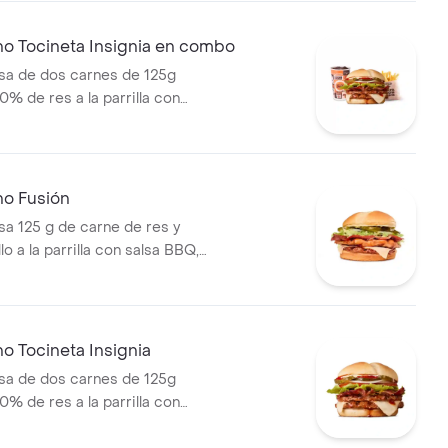
papas medianas (Corral o
ebida PET
no Tocineta Insignia en combo
a de dos carnes de 125g
0% de res a la parrilla con
tocineta, queso mozzarella,
lechuga, tomate, cebolla, salsa
sa de tomate y mostaza en pan
s Corral medianas + bebida
no Fusión
 125 g de carne de res y
lo a la parrilla con salsa BBQ,
eso mozzarella, pepinillos,
bolla y salsa miel mostaza en
o Tocineta Insignia
a de dos carnes de 125g
0% de res a la parrilla con
tocineta, queso mozzarella,