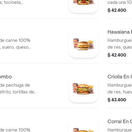
, tocineta,
cada una 10
lla en rodajas,
queso tipo m
$ 42.400
s + papas medianas
tomate, lec
ida
ajonjolí + p
cascos) + b
Hawaiana
 de carne 100%
Hamburgues
o, suero, queso
de res, ques
 blanca en pan
lechuga, sa
$ 42.400
s (corral o
en pan ajonj
cascos) + b
Combo
Criolla E
de pechuga de
Hamburgues
frito, tortillas de
de res, huev
salsa blanca +
cebolla gril
$ 43.400
 o cascos) +
y salsas + 
cascos) + b
Corral En
 de carne 100%
Hamburgues