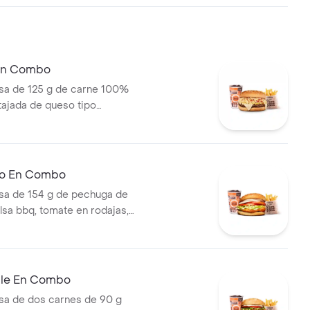
lechuga, tomate, cebolla, salsa
sa de tomate y mostaza en pan
 En Combo
a de 125 g de carne 100%
 tajada de queso tipo
papas callejera, salsa blanca,
mate y mostaza en pan ajonjolí
ral medianas + bebida PET
llo En Combo
a de 154 g de pechuga de
lsa bbq, tomate en rodajas,
odajas, lechuga y salsa blanca
ianas (corral o cascos) +
ble En Combo
a de dos carnes de 90 g