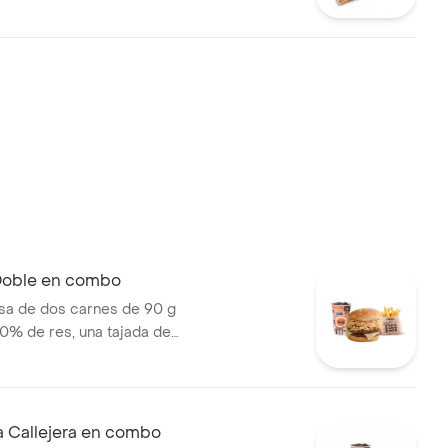
 callejera, cebolla picada,
a, salsa de tomate y mostaza
o + bebida PET
 Doble en combo
a de dos carnes de 90 g
0% de res, una tajada de
ozzarella, papas callejera,
a, salsa de tomate y mostaza
jolí + papas Corral medianas +
 Callejera en combo