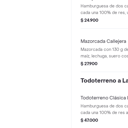
Hamburguesa de dos ca
cada una 100% de res, 
queso tipo mozzarella, p
$ 24.900
salsa blanca, salsa de 
en pan ajonjolí
Mazorcada Callejera
Mazorcada con 130 g de
maíz, lechuga, suero co
costeño, salsa BBQ, sals
$ 27.900
piña y papa callejera.
Todoterreno a La 
Todoterreno Clásic
Hamburguesa de dos ca
cada una 100% de res a 
salsa bbq, queso mozzar
$ 47.000
tomate, cebolla y salsa