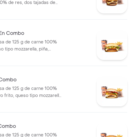
0% de res, dos tajadas de
ozzarella, cebolla grillé,
huga y salsa blanca en pan
apas medianas (Corral o
ebida PET
 En Combo
a de 125 g de carne 100%
o tipo mozzarella, piña,
lsa blanca y salsa de tomate
olí + papas medianas (corral o
ebida pet
n Combo
a de 125 g de carne 100%
o frito, queso tipo mozzarella,
lé, tomate en rodajas, lechuga
papas medianas (corral o
ebida pet
 Combo
a de 125 g de carne 100%