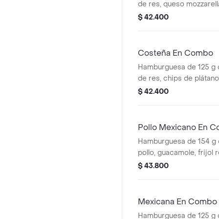
de res, queso mozzarella
tomate en rodajas, cebo
$ 42.400
lechuga fresca y salsa
(corral o cascos) + beb
Costeña En Combo
Hamburguesa de 125 g
de res, chips de plátan
costeño rallado y salsa
$ 42.400
ajonjolí + papas mediana
cascos) + bebida pet
Pollo Mexicano En 
Hamburguesa de 154 g 
pollo, guacamole, frijol re
maíz, tomate, lechuga y 
$ 43.800
papas medianas (corral
bebida pet
Mexicana En Combo
Hamburguesa de 125 g