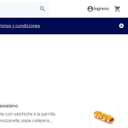
Ingreso
minos y condiciones
awaiano
te con salchicha a la parrilla,
ozzarella, papa callejera,
blanca y salsa de tomate en