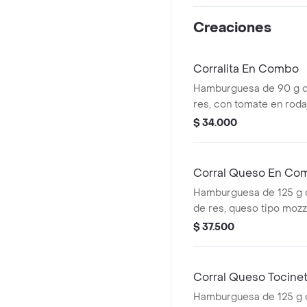
papas callejera, salsa b
mostaza en pan ajonjolí
Creaciones
Corralita En Combo
Hamburguesa de 90 g 
res, con tomate en roda
rodajas, lechuga, salsa 
$ 34.000
tomate + papas mediana
cascos) + bebida pet
Corral Queso En Co
Hamburguesa de 125 g
de res, queso tipo mozz
rodajas, cebolla en roda
$ 37.500
salsas + papas medianas
cascos) + bebida pet
Corral Queso Tocin
Hamburguesa de 125 g