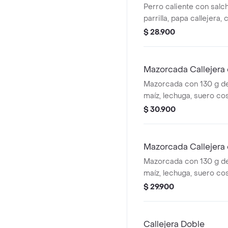
Perro caliente con salch
parrilla, papa callejera,
salsa blanca, salsa de 
$ 28.900
en pan perro + papas m
cascos) + bebida PET
Mazorcada Callejera 
Mazorcada con 130 g de
maíz, lechuga, suero co
costeño, salsa BBQ, sals
$ 30.900
piña y papa callejera. + 
Mazorcada Callejera
Mazorcada con 130 g de
maíz, lechuga, suero co
costeño, salsa BBQ, sals
$ 29.900
piña y papa callejera. +
Callejera Doble