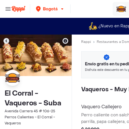
Bogotá
¿Nuevo en Rap
Rappi
Restaurantes a Dom
Envío gratis en tu ped
Disfruta este descuento en tu 
en minutos.
Vaqueros - Muy 
El Corral -
Vaqueros - Suba
Vaquero Callejero
Avenida Carrera 45 # 106-25
Perro caliente con salch
Perros Calientes - El Corral -
parrilla, papa callejera,
Vaqueros
salsa blanca, salsa de 