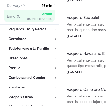
$ 20.900
en pan perro
Delivery
19 min
Gratis
Envío
Vaquero Especial
(nuevos usuarios)
Perro caliente con salch
Vaqueros - Muy Perros
parrilla, queso tipo mozz
picada, papa callejera, 
$ 31.300
Corralazos
salsa blanca, salsa de 
en pan perro
Todoterreno a La Parrilla
Vaquero Hawaiano 
Creaciones
Perro caliente con salchi
queso tipo mozzarella, p
Parrilla
piña y salsas en pan pe
$ 35.600
medianas (corral o en c
Combo para el Combo
pet
Ensaladas
Vaquero Callejero C
Perro caliente con salch
Wraps Y Otros
parrilla, papa callejera,