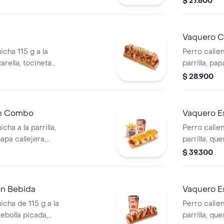
$ 27.600
pan perro
Vaquero C
icha 115 g a la
Perro calien
arella, tocineta
parrilla, pa
cebolla picada,
salsa blanc
$ 28.900
tomate y mostaza
en pan perr
cascos) + b
En Combo
Vaquero E
cha a la parrilla,
Perro calien
apa callejera,
parrilla, qu
rro + papas
picada, papa
$ 39.300
ascos) + bebida
salsa blanc
en pan perr
en cascos) 
on Bebida
Vaquero E
icha de 115 g a la
Perro calien
 cebolla picada,
parrilla, qu