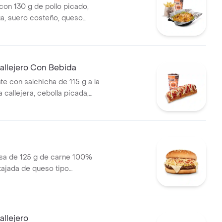
on 130 g de pollo picado,
ga, suero costeño, queso
sa BBQ, salsa Corral, salsa
callejera. + papas Corral
 bebida PET
allejero Con Bebida
te con salchicha de 115 g a la
pa callejera, cebolla picada,
a, salsa de tomate y mostaza
o + bebida PET
a de 125 g de carne 100%
 tajada de queso tipo
papas callejera, salsa blanca,
mate y mostaza en pan ajonjolí
llejero