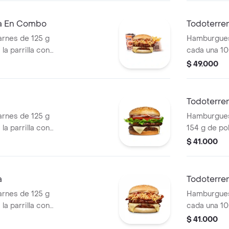
os) + bebida
pan papa + 
cascos) + b
ra En Combo
Todoterre
rnes de 125 g
Hamburgues
la parrilla con
cada una 10
so mozzarella,
salsa BBQ, 
$ 49.000
 + papas
pepinillos, 
os) + bebida
blanca, sal
papa + papa
Todoterre
PET
rnes de 125 g
Hamburguesa
la parrilla con
154 g de pol
ella, lechuga,
tocineta, qu
$ 41.000
lla en rodajas y
lechuga, ce
pan papa
a
Todoterren
rnes de 125 g
Hamburgues
la parrilla con
cada una 10
so mozzarella,
salsa BBQ, 
$ 41.000