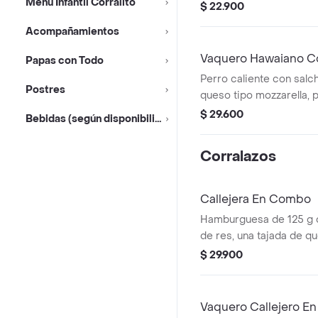
Menu Infantil Corralito
salsa blanca, salsa de 
$ 22.900
en pan perro + bebida 
Acompañamientos
Vaquero Hawaiano C
Papas con Todo
Perro caliente con salchi
Postres
queso tipo mozzarella, p
piña, salsa blanca y sal
$ 29.600
Bebidas (según disponibilidad)
pan perro + bebida pet
Corralazos
Callejera En Combo
Hamburguesa de 125 g
de res, una tajada de q
mozzarella, papas callej
$ 29.900
salsa de tomate y mosta
+ papas Corral mediana
Vaquero Callejero E