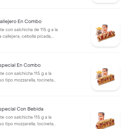
allejero En Combo
te con salchicha de 115 g a la
pa callejera, cebolla picada,
a, salsa de tomate y mostaza
o + papas medianas (Corral o
ebida PET
special En Combo
te con salchicha 115 g a la
eso tipo mozzarella, tocineta
 callejera, cebolla picada,
a, salsa de tomate y mostaza
o + papas medianas (Corral o
+ bebida PET
special Con Bebida
te con salchicha 115 g a la
eso tipo mozzarella, tocineta