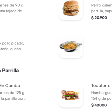
rnes de 90 g
Perro calien
una tajada de
parrilla, pa
apas callejera,
salsa blanc
$ 20.900
tomate y mostaza
en pan perr
 pollo picado,
steño, queso
a Corral, salsa
Parrilla
a En Combo
Todoterre
rnes de 125 g
Hamburguesa
la parrilla con
154 g de pol
ella, lechuga,
tocineta, qu
$ 49.000
s + papas
lechuga, ce