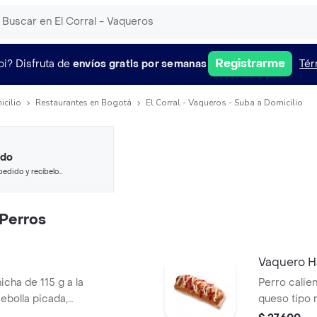
Registrarme
pi?
Disfruta de
envíos gratis por semanas
Tér
icilio
Restaurantes en Bogotá
El Corral - Vaqueros - Suba a Domicilio
ido
pedido y recíbelo
Perros
Vaquero H
icha de 115 g a la
Perro calien
 cebolla picada,
queso tipo m
tomate y mostaza
piña, salsa 