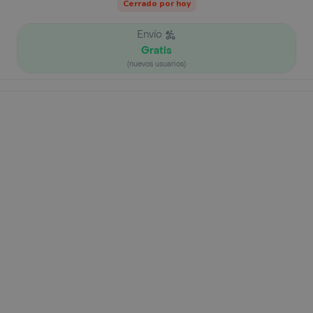
Cerrado por hoy
Envío
Gratis
(nuevos usuarios)