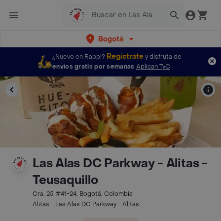
Bogotá
Regístrate
¿Nuevo en Rappi?
y disfruta de
envíos gratis por semanas
Aplican TyC
Las Alas DC Parkway - Alitas -
Teusaquillo
Cra. 25 #41-24, Bogotá, Colombia
Alitas - Las Alas DC Parkway - Alitas