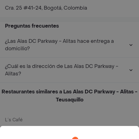
Cra. 25 #41-24, Bogotá, Colombia
Preguntas frecuentes
¿Las Alas DC Parkway - Alitas hace entrega a
domicilio?
¿Cuál es la dirección de Las Alas DC Parkway -
Alitas?
Restaurantes similares a Las Alas DC Parkway - Alitas -
Teusaquillo
L´s Café
Philippe