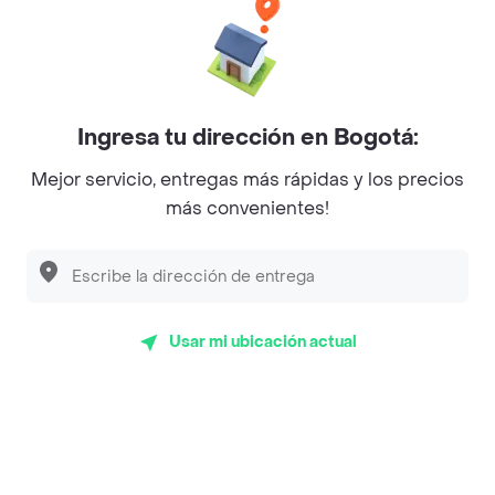
Baskin Robbins
La Cesta
Mercari - Postres
Ingresa tu dirección en Bogotá:
Myriam Camhi Co
Mejor servicio, entregas más rápidas y los precios
Magnifique
más convenientes!
Empanaditas de Pipian - Empanadas
Desayunadero de la 42
Luisa Postres
Usar mi ubicación actual
Sopitas y Frijoladas
Subway