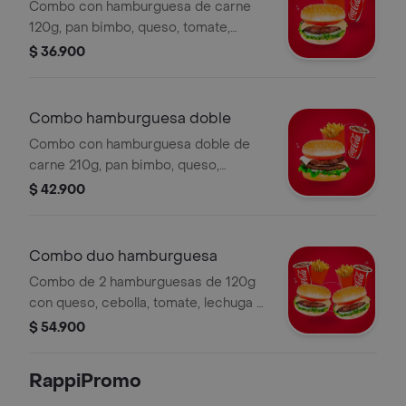
Combo con hamburguesa de carne
120g, pan bimbo, queso, tomate,
cebolla grillé, lechuga, papas a la
$ 36.900
francesa y bebida a elección.
Combo hamburguesa doble
Combo con hamburguesa doble de
carne 210g, pan bimbo, queso,
tomate, cebolla grillé, lechuga, papas
$ 42.900
a la francesa y bebida a elección.
Combo duo hamburguesa
Combo de 2 hamburguesas de 120g
con queso, cebolla, tomate, lechuga y
pan, acompañado de papas francesas
$ 54.900
y gaseosa de 250ml.
RappiPromo