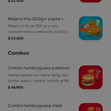
$ 52.400
Mojarra frita 300gr+ sopita +
limonada
Mojarra frita de 300 gr y tres
complementos a elección, sopita y
limonada.
$ 53.400
Combos
Combo hamburguesa premium
Hamburguesa con carne 240g, pan
bimbo, queso, tomate, cebolla grillé,
papa a la francesa y bebida a
$ 46.900
elección.
Combo hamburguesa steak