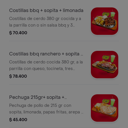
Costillas bbq + sopita + limonada
Costillas de cerdo 380 gr cocida y a
la parrilla con o sin salsa bbq y 3
complementos a elección, sopita y
$ 70.400
limonada.
Costillas bbq ranchero + sopita +
limon
Costillas de cerdo cocida 380 gr, a la
parrilla con queso, tocineta, tres
complementos a elección, sopita y
$ 78.400
limonada.
Pechuga 215gr+ sopita +
limonada
Pechuga de pollo de 215 gr con
sopita, limonada, papas fritas, arepa y
plátano maduro.
$ 45.400