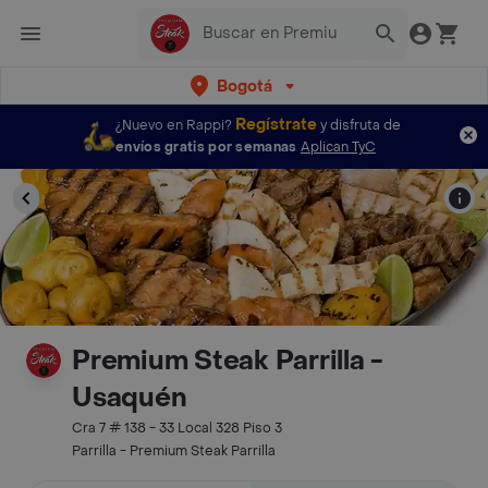
Bogotá
Regístrate
¿Nuevo en Rappi?
y disfruta de
envíos gratis por semanas
Aplican TyC
Premium Steak Parrilla -
Usaquén
Cra 7 # 138 - 33 Local 328 Piso 3
Parrilla - Premium Steak Parrilla