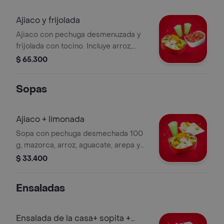
Ajiaco y frijolada
Ajiaco con pechuga desmenuzada y
frijolada con tocino. Incluye arroz,
aguacate, arepa y 2 limonadas.
$ 65.300
Sopas
Ajiaco + limonada
Sopa con pechuga desmechada 100
g, mazorca, arroz, aguacate, arepa y
acompañamiento a elección +
$ 33.400
limonada.
Ensaladas
Ensalada de la casa+ sopita +