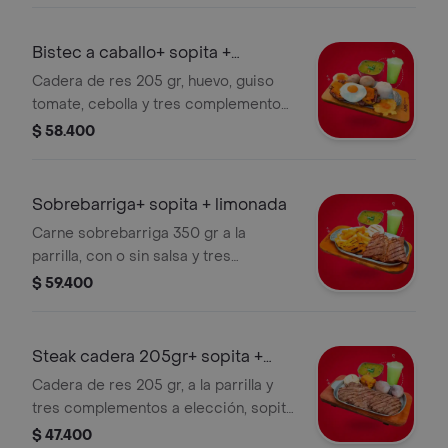
Bistec a caballo+ sopita +
limonada
Cadera de res 205 gr, huevo, guiso
tomate, cebolla y tres complementos
a elección, sopita y limonada.
$ 58.400
Sobrebarriga+ sopita + limonada
Carne sobrebarriga 350 gr a la
parrilla, con o sin salsa y tres
complementos a elección ,sopita y
$ 59.400
limonada.
Steak cadera 205gr+ sopita +
limonada
Cadera de res 205 gr, a la parrilla y
tres complementos a elección, sopita
y limonada.
$ 47.400