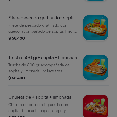
Filete pescado gratinado+ sopita
+ limon
Filete de pescado gratinado con
queso, acompañado de sopita, limón,
puré de papa y bebida.
$ 58.400
Trucha 500 gr+ sopita + limonada
Trucha de 500 gr acompañada de
sopita y limonada. Incluye tres
complementos a elección.
$ 58.400
Chuleta de + sopita + limonada
Chuleta de cerdo a la parrilla con
sopita, limonada, papas, arepa y
plátano.