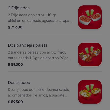
2 Frijoladas
2 Frijoladas con arroz, 110 gr
chicharron carnudo,aguacate, arepa y
2 limonadas gratis.
$ 71.300
Dos bandejas paisas
2 Bandejas paisas con arroz, frijol,
carne asada 110gr, chicharrón 90gr,
chorizo, maduro, aguacate, arepa 2
$ 89.300
limonadas.
Dos ajiacos
Dos ajiacos con pollo desmenuzado,
acompañados de arroz, aguacate,
arepa y dos limonadas.
$ 59.300