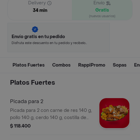
Delivery
Envío
Gratis
34 min
(nuevos usuarios)
Envío gratis en tu pedido
Disfruta este descuento en tu pedido y recíbelo
en minutos.
Platos Fuertes
Combos
RappiPromo
Sopas
En
Platos Fuertes
Picada para 2
Picada para 2 con carne de res 140 g,
pollo 140 g, cerdo 140 g, costilla de
cerdo 250 g y chorizo santarosano.
$ 118.400
Incluye papas criollas, patacones y
papas fritas.