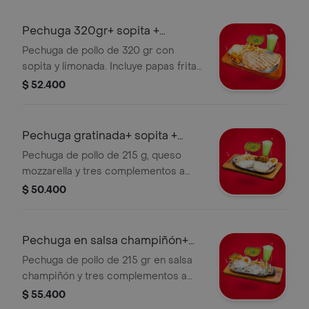
Pechuga 320gr+ sopita +
limonada
Pechuga de pollo de 320 gr con
sopita y limonada. Incluye papas fritas,
arepa y plátano maduro.
$ 52.400
Pechuga gratinada+ sopita +
limonada
Pechuga de pollo de 215 g, queso
mozzarella y tres complementos a
elección, sopita y limonada.
$ 50.400
Pechuga en salsa champiñón+
sopi+ limo
Pechuga de pollo de 215 gr en salsa
champiñón y tres complementos a
elección ,sopita y limonada.
$ 55.400