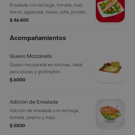
limonada
Ensalada con lechuga, tomate, maíz
tierno, aguacate, huevo, piña, proteína
a elección pechuga o carne o cerdo
$ 46.400
de 150 gr.
Acompañamientos
Queso Mozzarella
Queso mozzarella en lonchas, ideal
para pizzas y gratinados.
$ 6000
Adición de Ensalada
Adición de ensalada con lechuga,
tomate, pepino y maíz.
$ 5500