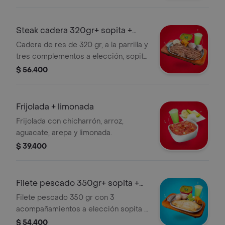
Steak cadera 320gr+ sopita +
limonada
Cadera de res de 320 gr, a la parrilla y
tres complementos a elección, sopita
y limonada.
$ 56.400
Frijolada + limonada
Frijolada con chicharrón, arroz,
aguacate, arepa y limonada.
$ 39.400
Filete pescado 350gr+ sopita +
limonada
Filete pescado 350 gr con 3
acompañamientos a elección sopita y
limonada.
$ 54.400