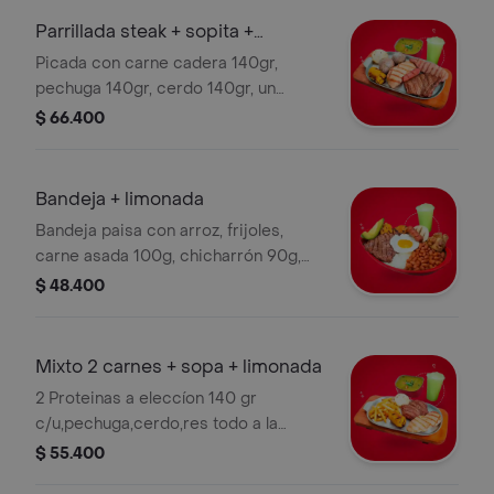
Parrillada steak + sopita +
limonada
Picada con carne cadera 140gr,
pechuga 140gr, cerdo 140gr, un
chorizo, a la parrilla y tres
$ 66.400
complementos a elección y limonada.
Bandeja + limonada
Bandeja paisa con arroz, frijoles,
carne asada 100g, chicharrón 90g,
chorizo, maduro, aguacate, arepa,
$ 48.400
huevo frito y limonada.
Mixto 2 carnes + sopa + limonada
2 Proteinas a eleccíon 140 gr
c/u,pechuga,cerdo,res todo a la
parrilla,tres complementos a
$ 55.400
elección,sopita limonada.