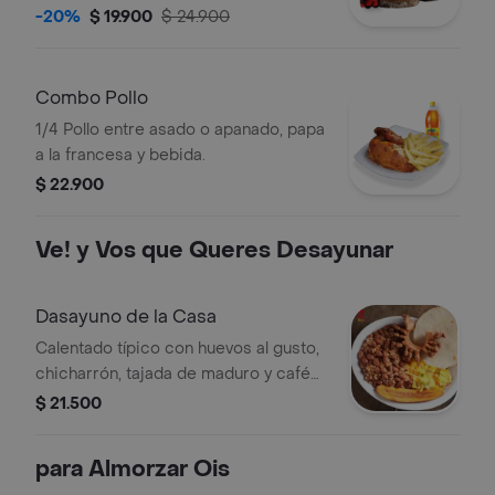
francesa y bebida.
-20%
$ 19.900
$ 24.900
Combo Pollo
1/4 Pollo entre asado o apanado, papa
a la francesa y bebida.
$ 22.900
Ve! y Vos que Queres Desayunar
Dasayuno de la Casa
Calentado típico con huevos al gusto,
chicharrón, tajada de maduro y café
campesino.
$ 21.500
para Almorzar Ois