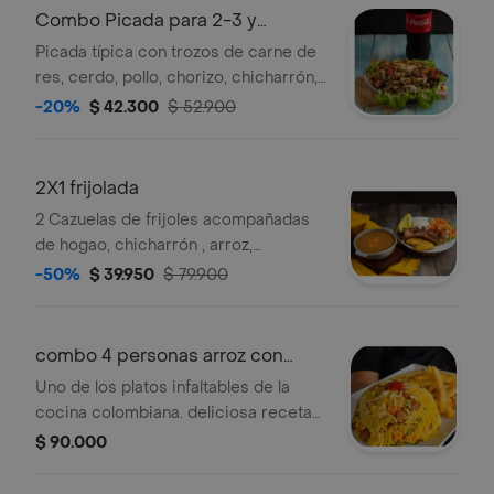
Combo Picada para 2-3 y
Gaseosa
Picada típica con trozos de carne de
res, cerdo, pollo, chorizo, chicharrón,
monedas de plátano, papa a la
-20%
$ 42.300
$ 52.900
francesa, bañadas en salsa y bebida a
elección. 2 a 3 personas.
2X1 frijolada
2 Cazuelas de frijoles acompañadas
de hogao, chicharrón , arroz,
aguacate
-50%
$ 39.950
$ 79.900
combo 4 personas arroz con
pollo gaseosa
Uno de los platos infaltables de la
cocina colombiana. deliciosa receta
preparada con vegetales frescos,
$ 90.000
pollo y arroz, acompañada de papa a
la francesa, ensalada ideal para 3-4