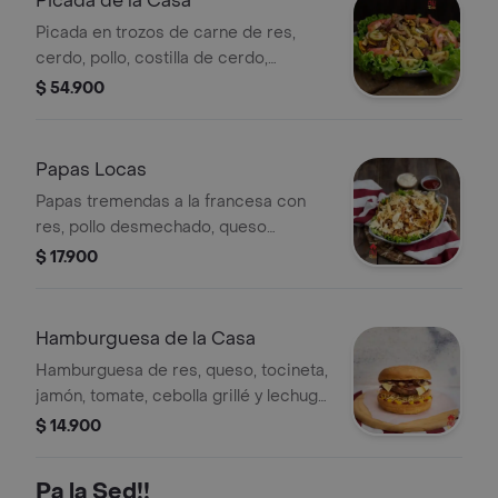
Picada de la Casa
Picada en trozos de carne de res,
cerdo, pollo, costilla de cerdo,
chorizos ideal para 4-5 personas .
$ 54.900
Papas Locas
Papas tremendas a la francesa con
res, pollo desmechado, queso
gratinado, ripio y salsas .
$ 17.900
Hamburguesa de la Casa
Hamburguesa de res, queso, tocineta,
jamón, tomate, cebolla grillé y lechuga
.
$ 14.900
Pa la Sed!!