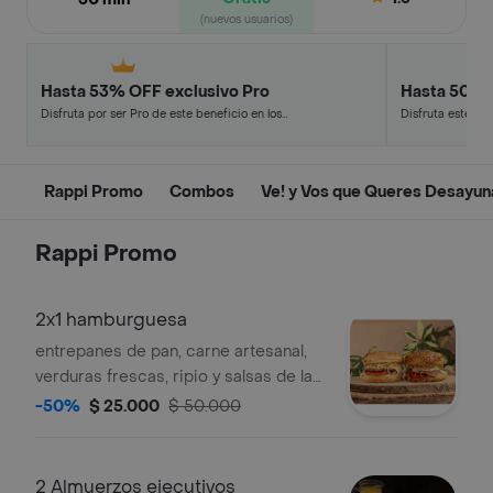
(nuevos usuarios)
Hasta 53% OFF exclusivo Pro
Hasta 50% 
Disfruta por ser Pro de este beneficio en los
Disfruta este de
restaurantes y tiendas más top.
en minutos.
Rappi Promo
Combos
Ve! y Vos que Queres Desayun
Rappi Promo
2x1 hamburguesa
entrepanes de pan, carne artesanal,
verduras frescas, ripio y salsas de la
casa
-50%
$ 25.000
$ 50.000
2 Almuerzos ejecutivos