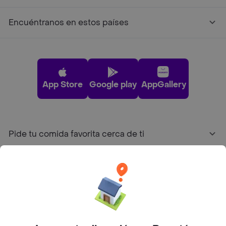
Encuéntranos en estos países
App Store
Google play
AppGallery
Pide tu comida favorita cerca de ti
Categorías
Únete a Rappi