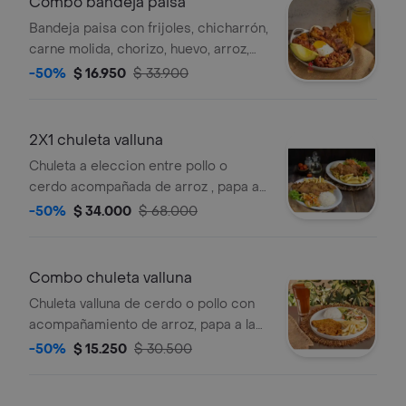
Combo bandeja paisa
Bandeja paisa con frijoles, chicharrón,
carne molida, chorizo, huevo, arroz,
aguacate y bebida a elección.
-50%
$ 16.950
$ 33.900
2X1 chuleta valluna
Chuleta a eleccion entre pollo o
cerdo acompañada de arroz , papa a
la francesa .
-50%
$ 34.000
$ 68.000
Combo chuleta valluna
Chuleta valluna de cerdo o pollo con
acompañamiento de arroz, papa a la
francesa y bebida a elección
-50%
$ 15.250
$ 30.500