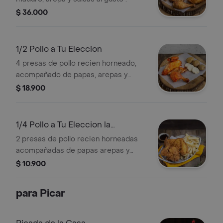
$ 36.000
1/2 Pollo a Tu Eleccion
4 presas de pollo recien horneado,
acompañado de papas, arepas y
salsas de la casa .
$ 18.900
1/4 Pollo a Tu Eleccion la
Preparacion
2 presas de pollo recien horneadas
acompañadas de papas arepas y
salsas de la casa .
$ 10.900
para Picar