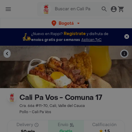
Bogotá
Regístrate
¿Nuevo en Rappi?
y disfruta de
envíos gratis por semanas
Aplican TyC
Cali Pa Vos - Comuna 17
Cra. 66a #11-70, Cali, Valle del Cauca
Pollo - Cali Pa Vos
Delivery
Envío
Calificación
Gratis
1.5
50 min