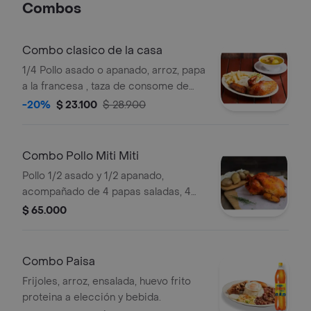
Combos
personas y gasesosa litro
Combo clasico de la casa
1/4 Pollo asado o apanado, arroz, papa
a la francesa , taza de consome de
pollo y bebida postobon 250 ml .
-20%
$ 23.100
$ 28.900
Combo Pollo Miti Miti
Pollo 1/2 asado y 1/2 apanado,
acompañado de 4 papas saladas, 4
arepas, salsas, gaseosa 1t y
$ 65.000
acompañamiento a eleccion
Combo Paisa
Frijoles, arroz, ensalada, huevo frito
proteina a elección y bebida.