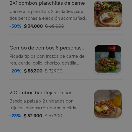
2X1 combos planchitas de carne
Carne a la plancha x 2 unidades para
dos personas a elección acompañada
de 2 porciones de arroz, 2 papas a la
-50%
$ 34.000
$ 68.000
francesa
Combo de combos 5 personas
mas gaseosa
Picada típica con trozos de carne de
res, cerdo, pollo, chorizo, costilla,
monedas de plátano, papa a la
-20%
$ 58.300
$ 72.900
francesa bañadas en salsa, bebida a
elección. 5 personas.
2 Combos bandejas paisas
Bandeja paisa x 2 unidades con
frijoles, chicharrón, carne molida,
chorizo, huevo, arroz, aguacate y 2
-23%
$ 52.300
$ 67.900
limonadas 16oz