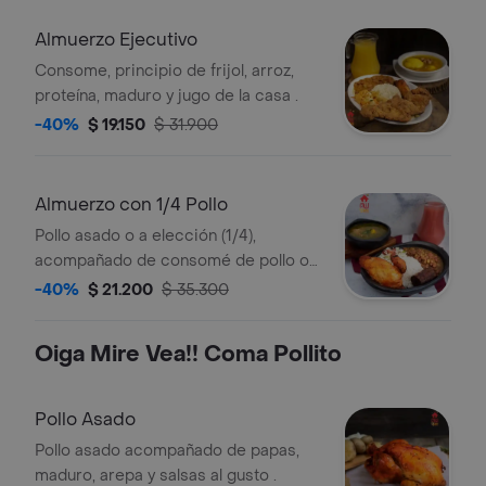
Almuerzo Ejecutivo
Consome, principio de frijol, arroz,
proteína, maduro y jugo de la casa .
-40%
$ 19.150
$ 31.900
Almuerzo con 1/4 Pollo
Pollo asado o a elección (1/4),
acompañado de consomé de pollo o
sopa del día, arroz y principio de frijol.
-40%
$ 21.200
$ 35.300
Oiga Mire Vea!! Coma Pollito
Pollo Asado
Pollo asado acompañado de papas,
maduro, arepa y salsas al gusto .