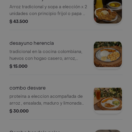
Arroz tradicional y sopa a elección x 2
unidades con principio frijol o papa a
la francesa, arroz, proteína, ensalada,
$ 43.500
maduro y jugo de la casa
desayuno herencia
tradicional en la cocina colombiana,
huevos con hogao casero, arroz,
tajada de maduro
$ 15.000
combo desvare
proteina a eleccion acompañada de
arroz , ensalada, maduro y limonada
de la casa
$ 30.000