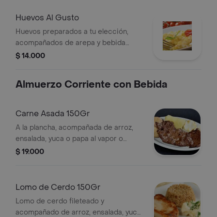
Huevos Al Gusto
Huevos preparados a tu elección,
acompañados de arepa y bebida
caliente. Incluye guarnición de
$ 14.000
tomate.
Almuerzo Corriente con Bebida
Carne Asada 150Gr
A la plancha, acompañada de arroz,
ensalada, yuca o papa al vapor o
maduro, sopa y bebida de la casa.
$ 19.000
Lomo de Cerdo 150Gr
Lomo de cerdo fileteado y
acompañado de arroz, ensalada, yuca