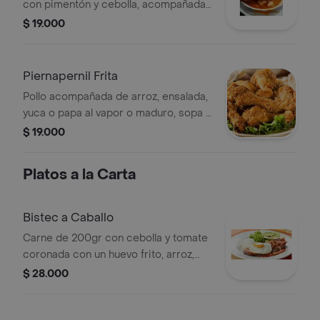
con pimentón y cebolla, acompañada
de arroz, ensalada, yuca o papa al
$ 19.000
vapor o maduro, sopa y bebida de la
casa.
Piernapernil Frita
Pollo acompañada de arroz, ensalada,
yuca o papa al vapor o maduro, sopa y
bebida de la casa.
$ 19.000
Platos a la Carta
Bistec a Caballo
Carne de 200gr con cebolla y tomate
coronada con un huevo frito, arroz,
ensalada y carbohidrato de tu
$ 28.000
elección.