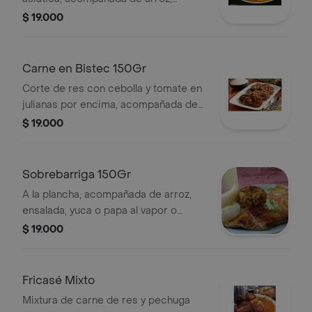
ensalada, yuca o papa al vapor o
$ 19.000
maduro, sopa y bebida de la casa.
Carne en Bistec 150Gr
Corte de res con cebolla y tomate en
julianas por encima, acompañada de
arroz, ensalada, yuca o papa al vapor
$ 19.000
o maduro, sopa y bebida de la casa.
Sobrebarriga 150Gr
A la plancha, acompañada de arroz,
ensalada, yuca o papa al vapor o
maduro, sopa y bebida de la casa.
$ 19.000
Fricasé Mixto
Mixtura de carne de res y pechuga