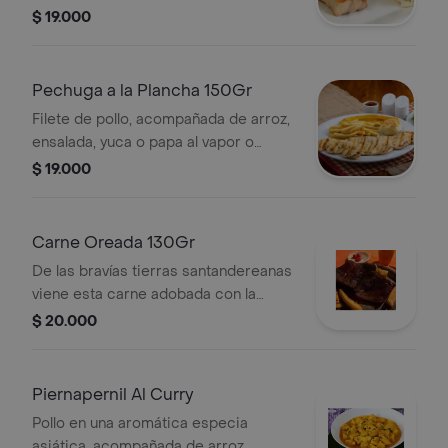
o papa al vapor o maduro, sopa y
$ 19.000
bebida de la casa.
Pechuga a la Plancha 150Gr
Filete de pollo, acompañada de arroz,
ensalada, yuca o papa al vapor o
maduro, sopa y bebida de la casa.
$ 19.000
Carne Oreada 130Gr
De las bravías tierras santandereanas
viene esta carne adobada con la
receta de la casa y expuesta al aire
$ 20.000
que le da su característica especial;
acompañada de arroz, ensalada, yuca
o papa al vapor o maduro, sopa y
Piernapernil Al Curry
bebida de la casa.
Pollo en una aromática especia
asiática, acompañada de arroz,