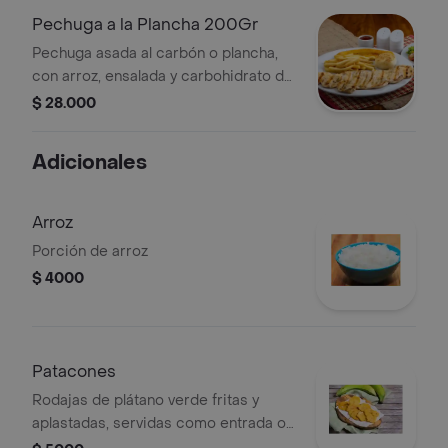
envoltorio resistente al calor.
Pechuga a la Plancha 200Gr
Pechuga asada al carbón o plancha,
con arroz, ensalada y carbohidrato de
tu elección.
$ 28.000
Adicionales
Arroz
Porción de arroz
$ 4000
Patacones
Rodajas de plátano verde fritas y
aplastadas, servidas como entrada o
acompañamiento.