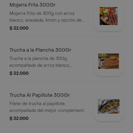
calor.
Mojarra Frita 300Gr
Mojarra frita de 300g con arroz
blanco, ensalada, limón y opción de
carbohidrato.
$ 32.000
Trucha a la Plancha 300Gr
Trucha a la plancha de 300g,
acompañada de arroz blanco,
ensalada y patacones.
$ 32.000
Trucha Al Papillote 300Gr
Filete de trucha al papillote,
acompañada del mejor complemento,
arroz y ensalada. *el papillote es una
$ 32.000
técnica de cocina que consiste en la
cocción de un alimento en un