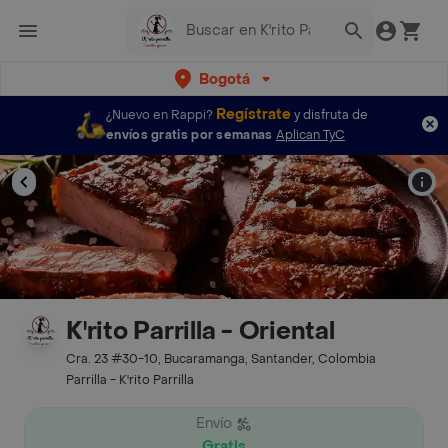
Bogotá
Regístrate
¿Nuevo en Rappi?
y disfruta de
envíos gratis por semanas
Aplican TyC
K'rito Parrilla - Oriental
Cra. 23 #30-10, Bucaramanga, Santander, Colombia
Parrilla - K'rito Parrilla
Envío
Gratis