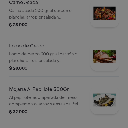
Carne Asada
Carne asada 200 gr al carbón o
plancha, arroz, ensalada y
carbohidrato de tu elección.
$ 28.000
Lomo de Cerdo
Lomo de cerdo 200 gr al carbón o
plancha, arroz, ensalada y
carbohidrato de tu elección.
$ 28.000
Mojarra Al Papillote 300Gr
Al papillote, acompañada del mejor
complemento, arroz y ensalada. *el
papillote es una técnica de cocina
$ 32.000
que consiste en la cocción de un
alimento en un envoltorio resistente al