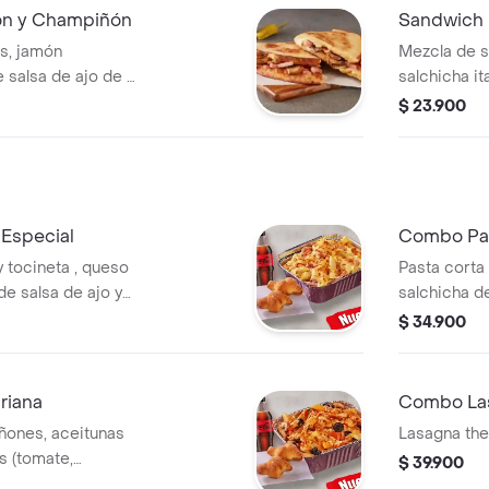
ón y Champiñón
Sandwich P
món
Mezcla de s
 salsa de ajo de 3
salchicha it
 toque perfecto!
italiano. No 
$ 23.900
 llevala por $2.900
$2.900 adic
Especial
Combo Pa
 tocineta , queso
Pasta corta 
de salsa de ajo y
salchicha d
s. Acompañada de
Con mezcla 
$ 34.900
n horneados. Con
ajo,. Acomp
a de 400ml. No
recién horn
vala por $2.900
coca cola d
riana
Combo La
ajo, llevala
ñones, aceitunas
Lasagna the
s (tomate,
$ 39.900
ella . Con mezcla