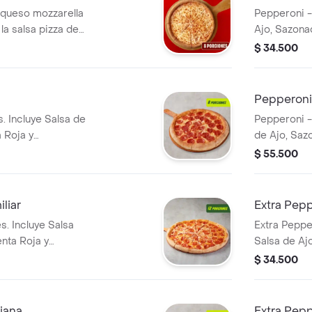
 queso mozzarella
Pepperoni -
la salsa pizza de
Ajo, Sazona
 inconfundible. 8
Pepperoncin
$ 34.500
 de Ajo,
a y Pepperoncini.
Pepperoni 
. Incluye Salsa de
Pepperoni -
 Roja y
de Ajo, Saz
Pepperoncin
$ 55.500
liar
Extra Pepp
s. Incluye Salsa
Extra Peppe
nta Roja y
Salsa de Aj
Pepperoncin
$ 34.500
iana
Extra Pepp