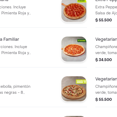
ciones. Incluye
Extra Peppe
 Pimienta Roja y
Salsa de Aj
Pepperoncin
$ 55.500
 Familiar
Vegetaria
rciones. Incluye
Champiñones
 Pimienta Roja y
verde, toma
porciones. I
$ 34.500
Sazonador P
Vegetarian
ebolla, pimentón
Champiñones
as negras - 8
verde, toma
 de Ajo,
porciones. I
$ 55.500
a y Pepperoncini.
Sazonador P