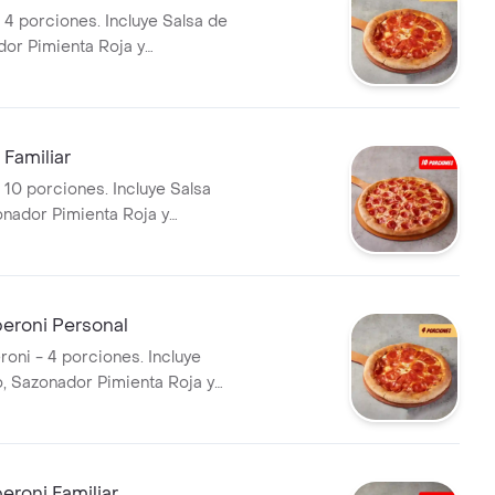
 4 porciones. Incluye Salsa de
dor Pimienta Roja y
i.
Familiar
 10 porciones. Incluye Salsa
onador Pimienta Roja y
i.
eroni Personal
roni - 4 porciones. Incluye
o, Sazonador Pimienta Roja y
i.
eroni Familiar