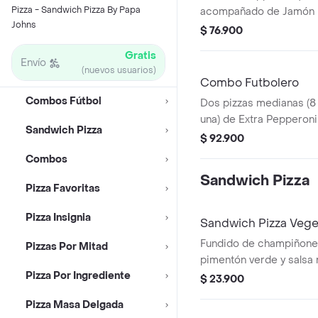
Pizza - Sandwich Pizza By Papa
acompañado de Jamón Ro
Johns
chocolate, y 2 Coca Col
$ 76.900
Salsa de Ajo, Sazonador
Gratis
Pepperoncini.
Envío
(nuevos usuarios)
Combo Futbolero
Combos Fútbol
Dos pizzas medianas (8
una) de Extra Pepperoni
Sandwich Pizza
+ Gaseosa 1,5L. Incluye 
$ 92.900
Sazonador Pimienta Roj
Combos
Sandwich Pizza
Pizza Favoritas
Pizza Insignia
Sandwich Pizza Vege
Fundido de champiñones
Pizzas Por Mitad
pimentón verde y salsa
Pizza Por Ingrediente
No incluye salsa de ajo,
$ 23.900
adicionales.
Pizza Masa Delgada