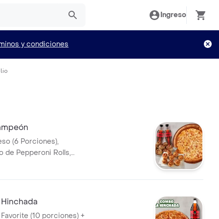
Ingreso
minos y condiciones
lio
ampeón
eso (6 Porciones),
 de Pepperoni Rolls,
lls y 2 Coca Cola (400ML).
sa de Ajo, Sazonador Pimienta
eroncini.
 Hinchada
 Favorite (10 porciones) +