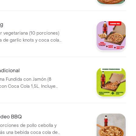
, llevala por $2.900
eg
ar vegetariana (10 porciones)
de garlic knots y coca cola
Incluye Salsa de Ajo, Sazonador
ja y Pepperoncini.
dicional
na Fundida con Jamón (8
con Coca Cola 1,5L. Incluye
o, Sazonador Pimienta Roja y
i.
deo BBQ
orciones de pollo cebolla y