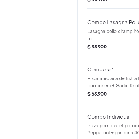
de salsa pizza, bechamel
acompañada de dos kno
horneados. Con una bebida de coca cola
Combo Lasagna Pol
de 400ml. No incluye sal
Lasagna pollo champiñ
por $2.900 adicionales.
ml.
$ 38.900
Combo #1
Pizza mediana de Extra 
porciones) + Garlic Kno
Incluye Salsa de Ajo, S
$ 63.900
Roja y Pepperoncini.
Combo Individual
Pizza personal (4 porci
Pepperoni + gaseosa 40