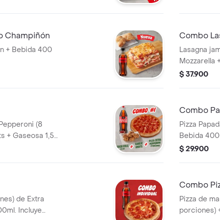
 y ajo,
ts de pan recién
lo Champiñón
Combo La
sa de ajo, llevala
ón + Bebida 400
Lasagna ja
Mozzarella 
$ 37.900
Combo Pa
Pepperoni (8
Pizza Papad
ts + Gaseosa 1,5L.
Bebida 400m
azonador Pimienta
Sazonador P
$ 29.900
Combo Piz
ones) de Extra
Pizza de ma
0ml. Incluye
porciones) +