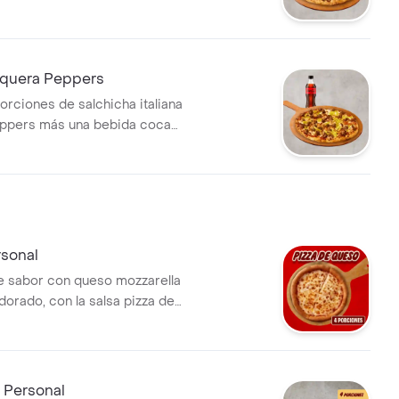
 incluye coleccionable para
 Incluye Salsa de Ajo,
imienta Roja y Pepperoncini.
quera Peppers
orciones de salchicha italiana
a bebida coca
 ml, (No incluye coleccionable
nal). Incluye Salsa de Ajo,
imienta Roja y Pepperoncini.
sonal
e sabor con queso mozzarella
dorado, con la salsa pizza de
con su sabor inconfundible. 4
ncluye Salsa de Ajo,
imienta Roja y Pepperoncini.
 Personal