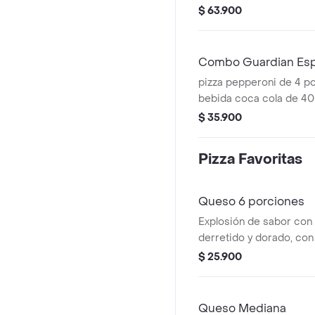
Incluye Salsa de Ajo, S
$ 63.900
Roja y Pepperoncini.
Combo Guardian Esp
pizza pepperoni de 4 porcion
bebida coca cola de 400
coleccionable para este 
$ 35.900
Salsa de Ajo, Sazonador
Pepperoncini.
Pizza Favoritas
Queso 6 porciones
Explosión de sabor con
derretido y dorado, con 
Papa Johns con su sabor
$ 25.900
Incluye Salsa de Ajo, S
Roja y Pepperoncini.
Queso Mediana