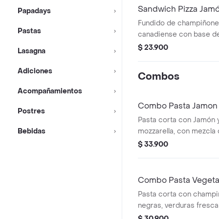
Sandwich Pizza Jam
Papadays
Fundido de champiñones, ja
Pastas
canadiense con base de
espirales que le dan un
$ 23.900
Lasagna
No incluye salsa de ajo,
adicionales.
Adiciones
Combos
Acompañamientos
Combo Pasta Jamon 
Postres
Pasta corta con Jamón y
Bebidas
mozzarella, con mezcla 
bechamel con especia
$ 33.900
dos knots de pan recié
una bebida de coca col
incluye salsa de ajo, lle
Combo Pasta Vegeta
adicionales.
Pasta corta con champi
negras, verduras fresca
cebolla) y queso mozzar
$ 30.900