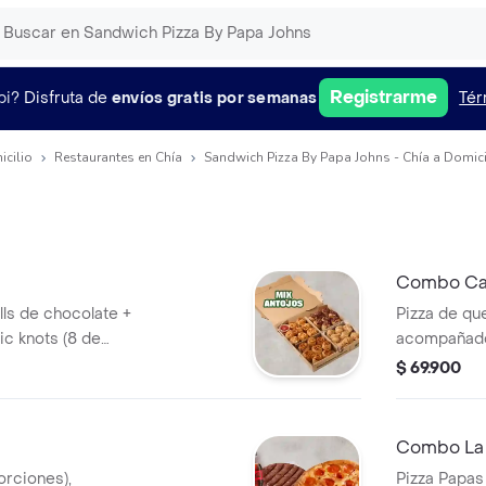
Registrarme
pi?
Disfruta de
envíos gratis por semanas
Tér
icilio
Restaurantes en Chía
Sandwich Pizza By Papa Johns - Chía a Domici
Combo C
lls de chocolate +
Pizza de qu
ic knots (8 de
acompañado
arequipe ro
$ 69.900
Incluye Sal
Roja y Pepp
Combo La
orciones),
Pizza Papas