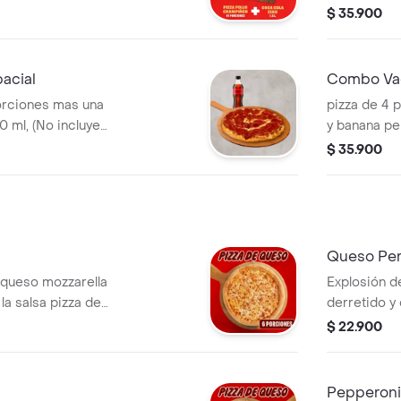
azonador Pimienta
400 ml, (No
$ 35.900
este canal).
Sazonador P
acial
Combo Va
es mas una
pizza de 4 p
 ml, (No incluye
y banana peppers más un
canal). Incluye
cola de 400
$ 35.900
 Pimienta Roja y
para este ca
Sazonador P
Queso Per
 queso mozzarella
Explosión d
la salsa pizza de
derretido y 
 inconfundible.
Papa Johns 
$ 22.900
azonador Pimienta
porciones. I
Sazonador P
Pepperoni