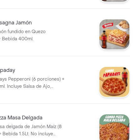
sagna Jamón
món fundido en Quezo
+ Bebida 400ml.
paday
ays Pepperoni (6 porciones) +
l. Incluye Salsa de Ajo,
imienta Roja y Pepperoncini.
za Masa Delgada
sa delgada de Jamón Maíz (8
 Bebida 1.5Lt. No incluye