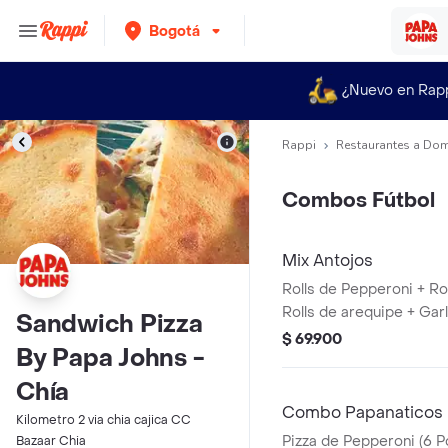
Bogotá
¿Nuevo en Rap
Rappi
Restaurantes a Dom
Combos Fútbol
Mix Antojos
Rolls de Pepperoni + Ro
Rolls de arequipe + Garl
Sandwich Pizza
cada uno).
$ 69.900
By Papa Johns -
Chía
Combo Papanaticos
Kilometro 2 via chia cajica CC
Pizza de Pepperoni (6 P
Bazaar Chia