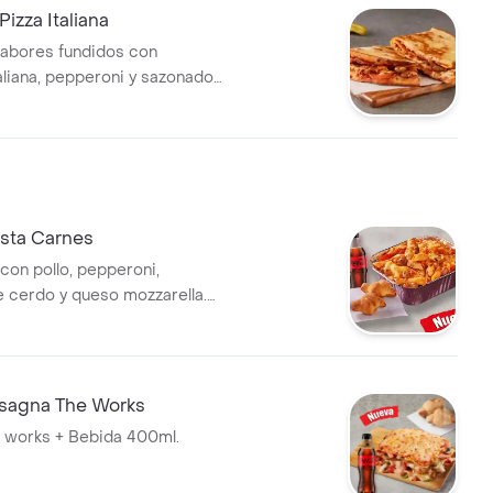
izza Italiana
abores fundidos con
aliana, pepperoni y sazonador
incluye salsa de ajo, llevala por
ionales.
sta Carnes
con pollo, pepperoni,
e cerdo y queso mozzarella.
de salsa pizza, bechamel y
añada de dos knots de pan
eados, Con una bebida de
e 400ml. No incluye salsa de
sagna The Works
 por $2.900 adicionales.
 works + Bebida 400ml.