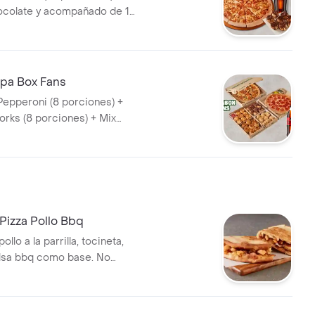
ocolate y acompañado de 1
.5 Lts). Incluye Salsa de Ajo,
imienta Roja y Pepperoncini.
pa Box Fans
 Pepperoni (8 porciones) +
orks (8 porciones) + Mix
acompañado de 2 Coca Cola
ncluye Salsa de Ajo, Sazonador
ja y Pepperoncini.
Pizza Pollo Bbq
llo a la parrilla, tocineta,
alsa bbq como base. No
a de ajo, llevala por $2.900