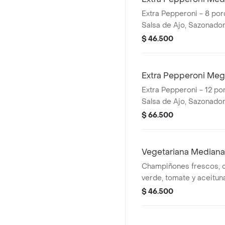
Extra Pepperoni - 8 por
Salsa de Ajo, Sazonador
Pepperoncini.
$ 46.500
Extra Pepperoni Mega
Extra Pepperoni - 12 po
Salsa de Ajo, Sazonador
Pepperoncini.
$ 66.500
Vegetariana Mediana
Champiñones frescos, c
verde, tomate y aceitun
porciones. Incluye Salsa
$ 46.500
Sazonador Pimienta Roj