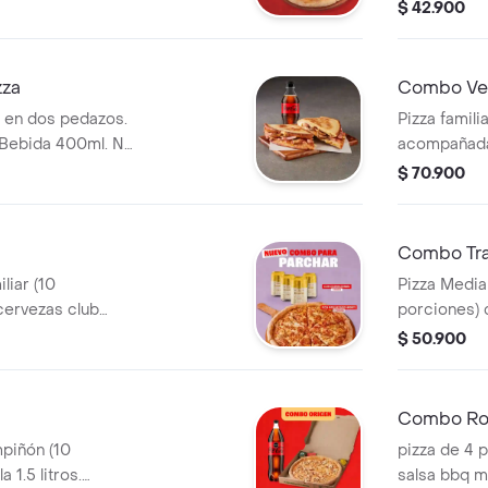
 Pimienta Roja y
salsa de ajo
$ 42.900
adicionales.
zza
Combo V
o en dos pedazos.
Pizza famili
 Bebida 400ml. No
acompañada 
vala por $2.900
1.5 litros. 
$ 70.900
Pimienta Ro
Combo Tra
liar (10
Pizza Media
 cervezas club
porciones) 
Incluye Salsa de
Salsa de Aj
$ 50.900
 Roja y
Pepperoncin
Combo Ro
mpiñón (10
pizza de 4 p
 1.5 litros.
salsa bbq más una bebida coca cola de