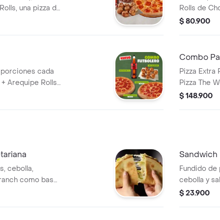
lls, una pizza de
Rolls de Ch
a (400ML). Incluye
Coca Cola (1
$ 80.900
 Pimienta Roja y
Sazonador P
Combo Pa
 porciones cada
Pizza Extra
 + Arequipe Rolls
Pizza The W
Salsa de Ajo,
Antojos y 
$ 148.900
a y Pepperoncini.
(1.5 Lts). I
Pimienta Ro
tariana
Sandwich 
, cebolla,
Fundido de po
 ranch como base.
cebolla y s
 llevala por $2.900
incluye sals
$ 23.900
adicionales.