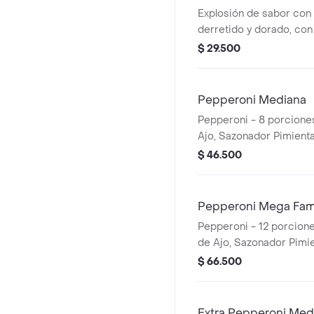
Explosión de sabor con
derretido y dorado, con 
Papa Johns con su sabor
$ 29.500
porciones. Incluye Salsa
Sazonador Pimienta Roj
Pepperoni Mediana
Pepperoni - 8 porciones
Ajo, Sazonador Pimienta
Pepperoncini.
$ 46.500
Pepperoni Mega Fami
Pepperoni - 12 porcione
de Ajo, Sazonador Pimie
Pepperoncini.
$ 66.500
Extra Pepperoni Med