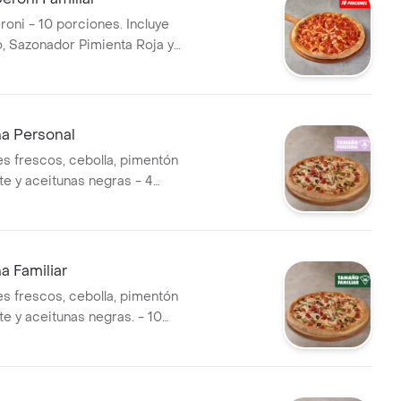
roni - 10 porciones. Incluye
o, Sazonador Pimienta Roja y
i.
na Personal
 frescos, cebolla, pimentón
te y aceitunas negras - 4
ncluye Salsa de Ajo,
imienta Roja y Pepperoncini.
a Familiar
 frescos, cebolla, pimentón
te y aceitunas negras. - 10
ncluye Salsa de Ajo,
imienta Roja y Pepperoncini.