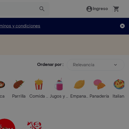
Ingreso
minos y condiciones
Ordenar por :
Relevancia
ica
Parrilla
Comida Rápida
Jugos y Batidos
Empanadas
Panadería
Italiana