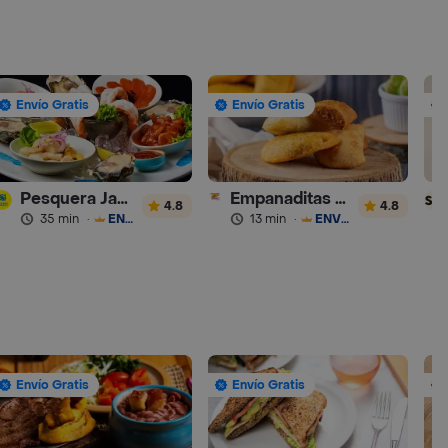
Envío Gratis
Envío Gratis
Pesquera Jaramillo
Empanaditas de Pipian - Empanadas
4.8
4.8
35 min
·
ENVÍO GRATIS
13 min
·
ENVÍO GRATIS
Envío Gratis
Envío Gratis