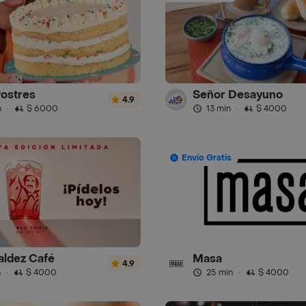
Postres
Señor Desayuno
4.9
n
·
$ 6000
13 min
·
$ 4000
Envío Gratis
aldez Café
Masa
4.9
n
·
$ 4000
25 min
·
$ 4000