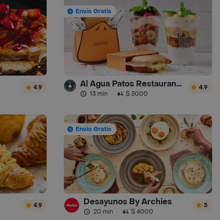
Envío Gratis
Al Agua Patos Restaurante - Turbo
4.9
4.9
13 min
·
$ 3000
Envío Gratis
Desayunos By Archies
4.9
5
20 min
·
$ 4000