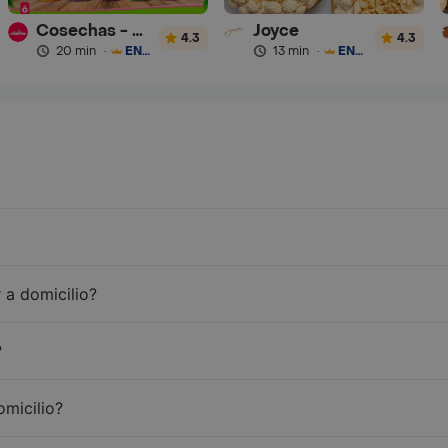
Cosechas - Batidos
Joyce
4.3
4.3
20 min
·
ENVÍO GRATIS
13 min
·
ENVÍO GRATIS
 a domicilio?
?
omicilio?