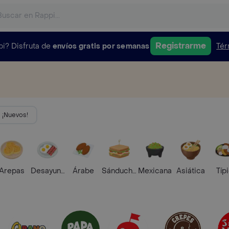
Registrarme
pi?
Disfruta de
envíos gratis por semanas
Tér
¡Nuevos!
Arepas
Desayunos
Árabe
Sánduches
Mexicana
Asiática
Típ