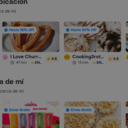
bicación
ca de mí
Hasta 18% Off
Hasta 20% Off
I Love Churros 95
Cooking3rothers
4.8
4.8
47 min
·
ENVÍO GRATIS
13 min
·
ENVÍO GRATIS
a de mí
 cerca de mí
Envío Gratis
Envío Gratis