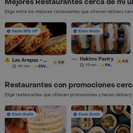
Mejores Restaurantes cerca de mi u
Elige entre los mejores restaurantes que ofrecen delivery cer
Hasta 18% Off
Envío Gratis
Hakims Pastry
Las Arepas – Arepas Rellenas
4.8
4.8
13 min
·
ENVÍO GRATIS
49 min
·
ENVÍO GRATIS
Restaurantes con promociones cerc
Elige restaurantes que ofrecen promociones y hacen delivery
Envío Gratis
Envío Gratis