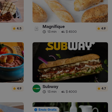
Magnifique
4.5
4.9
13 min
·
$ 4500
Subway
4.9
4.7
13 min
·
$ 4000
Envío Gratis