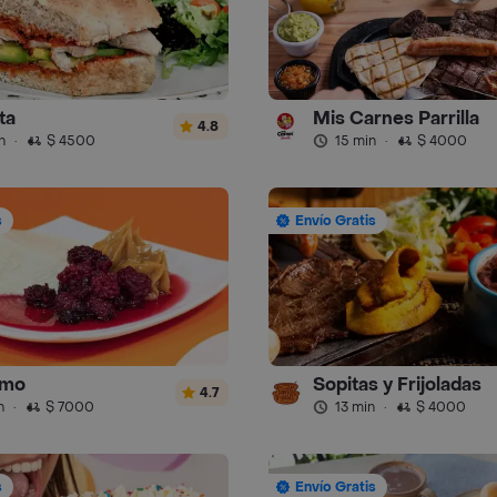
ta
Mis Carnes Parrilla
4.8
n
·
$ 4500
15 min
·
$ 4000
s
Envío Gratis
imo
Sopitas y Frijoladas
4.7
n
·
$ 7000
13 min
·
$ 4000
s
Envío Gratis