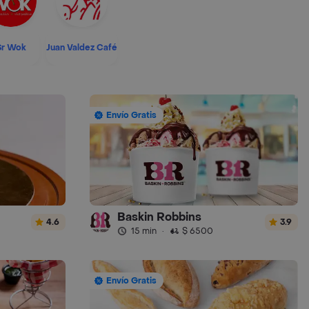
Sr Wok
Juan Valdez Café
Envío Gratis
Baskin Robbins
4.6
3.9
15 min
·
$ 6500
Envío Gratis