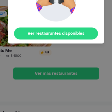
Off
Ver restaurantes disponibles
its Me
4.9
n
·
$ 4500
Ver más restaurantes