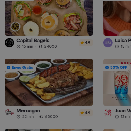
Capital Bagels
Luisa 
4.9
15 min
·
$ 4000
15 mi
Envío Gratis
50% OFF
Mercagan
Juan V
4.9
52 min
·
$ 5000
13 mi