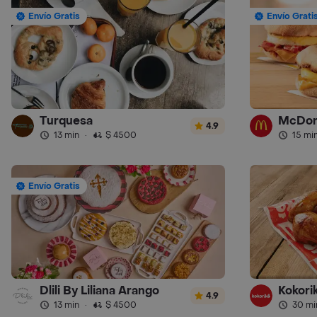
Envío Gratis
Envío Grati
Turquesa
McDon
4.9
13 min
·
$ 4500
15 mi
Envío Gratis
Dlili By Liliana Arango
Kokorik
4.9
13 min
·
$ 4500
30 mi