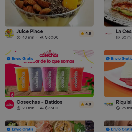
Juice Place
La Ces
4.8
40 min
·
$ 6000
30 mi
Envío Gratis
Envío Grati
Cosechas - Batidos
Riquis
4.8
20 min
·
$ 5500
25 mi
Envío Gratis
Envío Grati