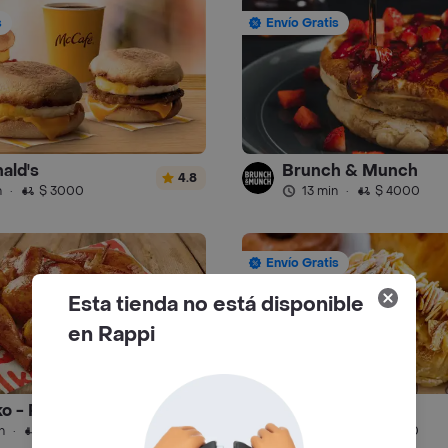
s
Envío Gratis
ald's
Brunch & Munch
4.8
n
·
$ 3000
13 min
·
$ 4000
Envío Gratis
Esta tienda no está disponible
en Rappi
o - Pollo
Café Monstruo
4.8
n
·
$ 5000
13 min
·
$ 4500