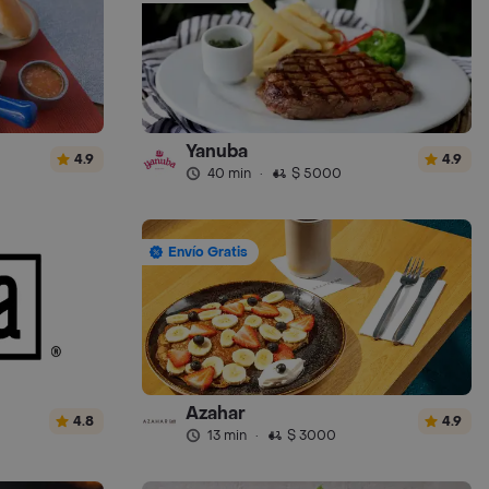
Yanuba
4.9
4.9
40 min
·
$ 5000
Envío Gratis
Azahar
4.8
4.9
13 min
·
$ 3000