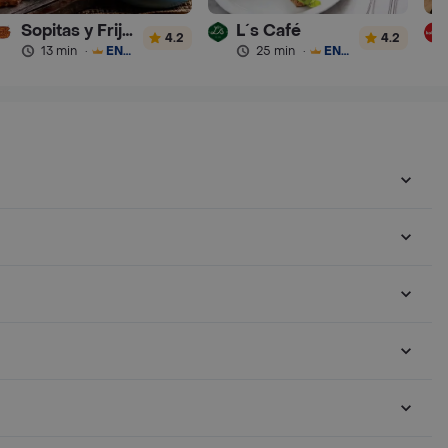
Sopitas y Frijoladas
L´s Café
4.2
4.2
13 min
·
ENVÍO GRATIS
25 min
·
ENVÍO GRATIS