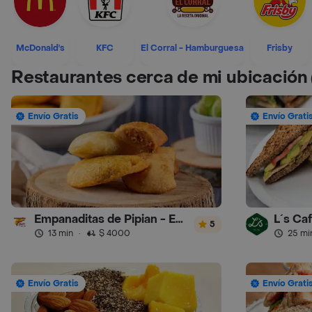
McDonald's
KFC
El Corral - Hamburguesa
Frisby
Restaurantes cerca de mi ubicación
Envío Gratis
Envío Grati
Empanaditas de Pipian - Empanadas
L´s Ca
5
13 min
·
$ 4000
25 mi
Envío Gratis
Envío Grati