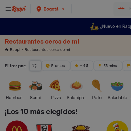
Bogotá
¿Nuevo en Rap
Restaurantes cerca de mí
Restaurantes cerca de mí
Rappi
Filtrar por:
Promos
+ 4.5
35 mins
Hamburguesa
Sushi
Pizza
Salchipapas
Pollo
Saludable
¡Los 10 más elegidos!