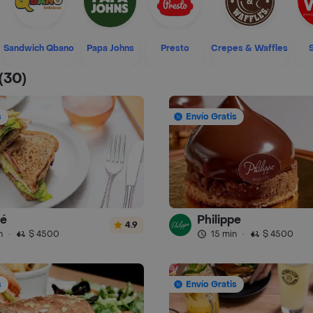
Sandwich Qbano
Papa Johns
Presto
Crepes & Waffles
(30)
s
Envío Gratis
fé
Philippe
4.9
n
·
$ 4500
15 min
·
$ 4500
s
Envío Gratis