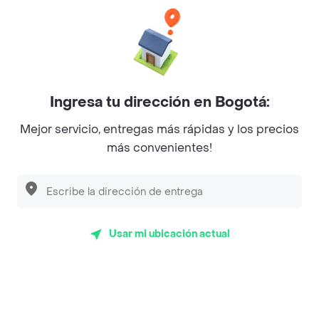
Philippe
Baskin Robbins
La Cesta
Mercari - Postres
Ingresa tu dirección en Bogotá:
Myriam Camhi Co
Mejor servicio, entregas más rápidas y los precios
Magnifique
más convenientes!
Empanaditas de Pipian - Empanadas
Desayunadero de la 42
Luisa Postres
Usar mi ubicación actual
Sopitas y Frijoladas
Subway