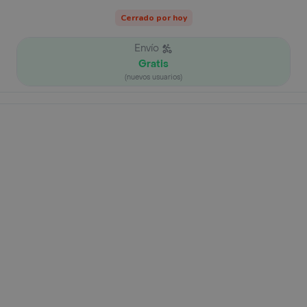
Cerrado por hoy
Envío
Gratis
(nuevos usuarios)