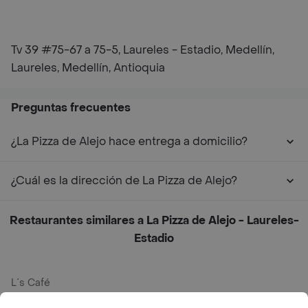
Tv 39 #75-67 a 75-5, Laureles - Estadio, Medellín,
Laureles, Medellín, Antioquia
Preguntas frecuentes
¿La Pizza de Alejo hace entrega a domicilio?
¿Cuál es la dirección de La Pizza de Alejo?
Restaurantes similares a La Pizza de Alejo - Laureles-
Estadio
L´s Café