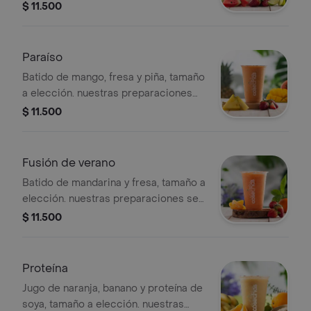
preparaciones se encuentran
$ 11.500
estandarizadas por lo tanto no se
pueden realizar modificaciones en los
ingredientes
Paraíso
Batido de mango, fresa y piña, tamaño
a elección. nuestras preparaciones
se encuentran estandarizadas por lo
$ 11.500
tanto no se pueden
realizar modificaciones en los
ingredientes
Fusión de verano
Batido de mandarina y fresa, tamaño a
elección. nuestras preparaciones se
encuentran estandarizadas por lo
$ 11.500
tanto no se pueden
realizar modificaciones en los
ingredientes
Proteína
Jugo de naranja, banano y proteína de
soya, tamaño a elección. nuestras