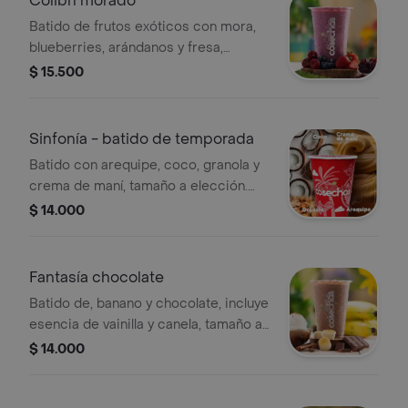
Colibrí morado
Batido de frutos exóticos con mora,
blueberries, arándanos y fresa,
tamaño a elección. nuestras
$ 15.500
preparaciones se encuentran
estandarizadas por lo tanto no se
pueden realizar modificaciones en los
Sinfonía - batido de temporada
ingredientes
Batido con arequipe, coco, granola y
crema de maní, tamaño a elección.
nuestras preparaciones se
$ 14.000
encuentran estandarizadas por lo
tanto no se pueden realizar
modificaciones en los ingredientes.
Fantasía chocolate
Batido de, banano y chocolate, incluye
esencia de vainilla y canela, tamaño a
elección. nuestras preparaciones se
$ 14.000
encuentran estandarizadas por lo
tanto no se pueden