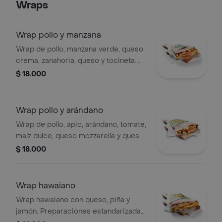
Wraps
Wrap pollo y manzana
Wrap de pollo, manzana verde, queso
crema, zanahoria, queso y tocineta.
nuestras preparaciones se
$ 18.000
encuentran estandarizadas por lo
tanto no se pueden
realizar modificaciones en los
Wrap pollo y arándano
ingredientes.
Wrap de pollo, apio, arándano, tomate,
maíz dulce, queso mozzarella y queso
crema. nuestras preparaciones se
$ 18.000
encuentran estandarizadas por lo
tanto no se pueden
realizar modificaciones en los
Wrap hawaiano
ingredientes.
Wrap hawaiano con queso, piña y
jamón. Preparaciones estandarizadas