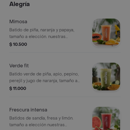
Alegría
Mimosa
Batido de piña, naranja y papaya,
tamaño a elección. nuestras
preparaciones se encuentran
$ 10.500
estandarizadas por lo tanto no se
pueden realizar modificaciones en los
ingredientes
Verde fit
Batido verde de piña, apio, pepino,
perejil y jugo de naranja, tamaño a
elección. nuestras preparaciones se
$ 11.000
encuentran estandarizadas por lo
tanto no se pueden
realizar modificaciones en los
Frescura intensa
ingredientes
Batidos de sandía, fresa y limón.
tamaño a elección nuestras