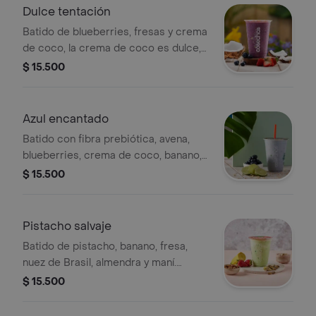
pueden realizar modificaciones en los
Dulce tentación
ingredientes.
Batido de blueberries, fresas y crema
de coco, la crema de coco es dulce,
tamaño a elección. nuestras
$ 15.500
preparaciones se encuentran
estandarizadas por lo tanto no se
pueden realizar modificaciones en los
Azul encantado
ingredientes.
Batido con fibra prebiótica, avena,
blueberries, crema de coco, banano,
mora y limón. nuestras preparaciones
$ 15.500
se encuentran estandarizadas por lo
tanto no se pueden
realizar modificaciones en los
Pistacho salvaje
ingredientes.
Batido de pistacho, banano, fresa,
nuez de Brasil, almendra y maní.
Tamaño a elección.
$ 15.500