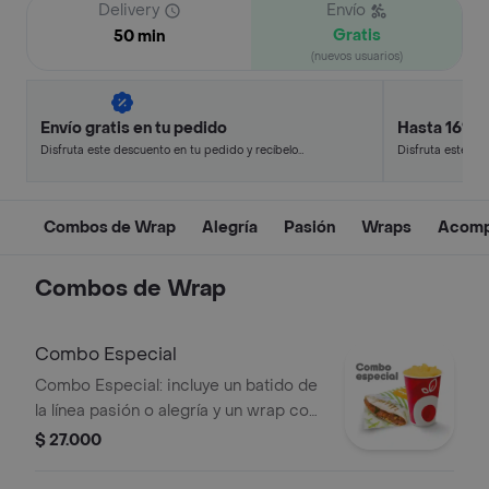
Delivery
Envío
Gratis
50 min
(nuevos usuarios)
Envío gratis en tu pedido
Hasta 16% 
Disfruta este descuento en tu pedido y recíbelo
Disfruta este de
en minutos.
en minutos.
Combos de Wrap
Alegría
Pasión
Wraps
Acomp
Combos de Wrap
Combo Especial
Combo Especial: incluye un batido de
la línea pasión o alegría y un wrap con
el sabor de tu elección.
$ 27.000