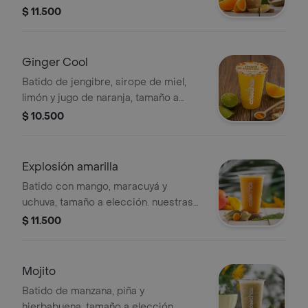
preparaciones se encuentran
$ 11.500
estandarizadas por lo tanto no se
pueden realizar modificaciones en los
ingredientes
Ginger Cool
Batido de jengibre, sirope de miel,
limón y jugo de naranja, tamaño a
elección. nuestras preparaciones se
$ 10.500
encuentran estandarizadas por lo
tanto no se pueden
realizar modificaciones en los
Explosión amarilla
ingredientes
Batido con mango, maracuyá y
uchuva, tamaño a elección. nuestras
preparaciones se encuentran
$ 11.500
estandarizadas por lo tanto no se
pueden realizar modificaciones en los
ingredientes
Mojito
Batido de manzana, piña y
hierbabuena, tamaño a elección.