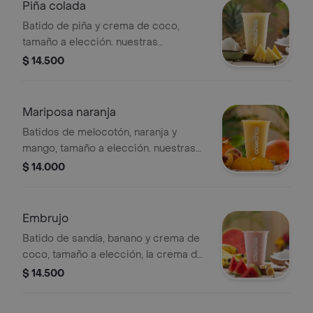
realizar modificaciones en los
Piña colada
ingredientes.
Batido de piña y crema de coco,
tamaño a elección. nuestras
preparaciones se encuentran
$ 14.500
estandarizadas por lo tanto no se
pueden realizar modificaciones en los
ingredientes.
Mariposa naranja
Batidos de melocotón, naranja y
mango, tamaño a elección. nuestras
preparaciones se encuentran
$ 14.000
estandarizadas por lo tanto no se
pueden realizar modificaciones en los
ingredientes.
Embrujo
Batido de sandía, banano y crema de
coco, tamaño a elección, la crema de
coco es dulce. nuestras
$ 14.500
preparaciones se encuentran
estandarizadas por lo tanto no se