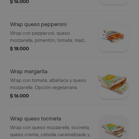
sin modificaciones.
$ 16.000
Wrap queso pepperoni
Wrap con pepperoni, queso
mozzarella, pimentón, tomate, maíz
dulce, zanahoria, pasta de tomate.
$ 18.000
nuestras preparaciones se
encuentran estandarizadas por lo
tanto no se pueden
Wrap margarita
realizar modificaciones en los
Wrap con tomate, albahaca y queso
ingredientes.
mozzarella. Opción vegetariana.
$ 16.000
Wrap queso tocineta
Wrap con queso mozzarella, tocineta,
queso crema, cebolla caramelizada y