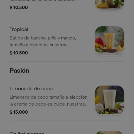
nuestras preparaciones se
$ 10.500
encuentran estandarizadas por lo
tanto no se pueden
realizar modificaciones en los
Tropical
ingredientes
Batido de banano, piña y mango,
tamaño a elección. nuestras
preparaciones se encuentran
$ 10.500
estandarizadas por lo tanto no se
pueden realizar modificaciones en los
Pasión
ingredientes
Limonada de coco
Limonada de coco tamaño a elección,
la crema de coco es dulce. nuestras
preparaciones se encuentran
$ 15.000
estandarizadas por lo tanto no se
pueden realizar modificaciones en los
ingredientes.