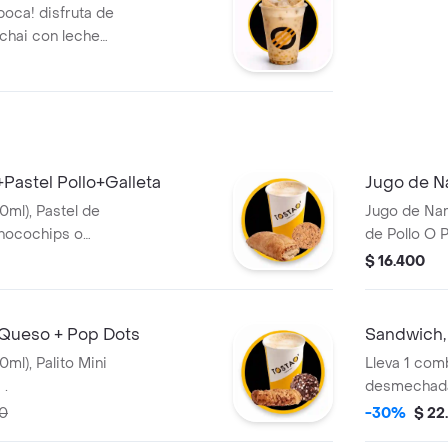
boca! disfruta de
 chai con leche
e del caramelo,
 mejor: incluye
iberan todo su
a combinación
diversión en cada
astel Pollo+Galleta
Jugo de Na
ml), Pastel de
Jugo de Nar
 Chocochips o
de Pollo O 
(110gr)
$ 16.400
 Queso + Pop Dots
Sandwich, 
l), Palito Mini
Lleva 1 co
 .
desmechada 
grande 350 m
00
-30%
$ 22