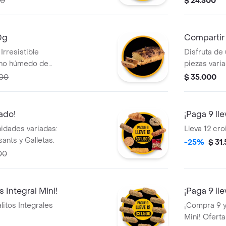
00
$ 24.500
 fría, hielo y una
Palitos de Q
Ideal para
0g
Compartir
Irresistible
Disfruta de
cho húmedo de
piezas vari
tiles notas de
o con amigo
600
$ 35.000
 está cargada con
Palitos de 
colate. ¡El
calmar el an
iado!
¡Paga 9 lle
idades variadas:
Lleva 12 cro
ants y Galletas.
-25%
$ 31
00
s Integral Mini!
¡Paga 9 ll
litos Integrales
¡Compra 9 y
Mini! Oferta