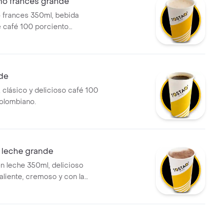
o frances grande
 frances 350ml, bebida
e café 100 porciento
 leche deslactosada, aroma y
illa, que ofrece una sensación
na experiencia sensorial
en cada sorbo.
nde
 clásico y delicioso café 100
olombiano.
 leche grande
n leche 350ml, delicioso
aliente, cremoso y con la
fecta. preparado con leche
a.