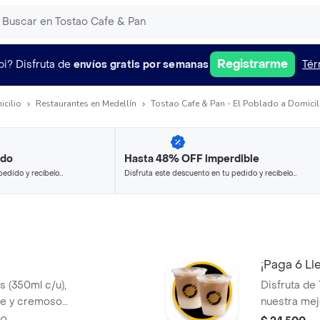
Registrarme
pi?
Disfruta de
envíos gratis por semanas
Tér
icilio
Restaurantes en Medellín
Tostao Cafe & Pan - El Poblado a Domicil
ido
Hasta 48% OFF imperdible
pedido y recíbelo
Disfruta este descuento en tu pedido y recíbelo
en minutos.
¡Paga 6 Lle
os (350ml c/u),
Disfruta de
ve y cremoso
nuestra mej
ombiano, la
Un mix perf