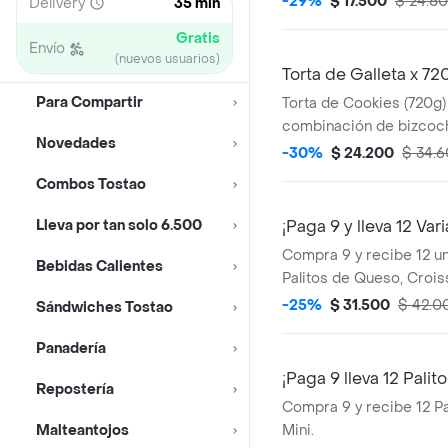
-29%
$ 17.500
$ 24.8
Delivery
35 min
medida perfecta de leche
Gratis
ligera capa de espuma. 
Envío
(nuevos usuarios)
compartir.
Torta de Galleta x 72
Para Compartir
Torta de Cookies (720g) 
combinación de bizco
Novedades
chocolate oscuro con su
-30%
$ 24.200
$ 34.
vainilla, cada rebanada
Combos Tostao
trozos de galleta de cho
contraste perfecto!.
Lleva por tan solo 6.500
¡Paga 9 y lleva 12 Var
Compra 9 y recibe 12 un
Bebidas Calientes
Palitos de Queso, Croiss
-25%
$ 31.500
$ 42.0
Sándwiches Tostao
Panadería
¡Paga 9 lleva 12 Palito
Repostería
Compra 9 y recibe 12 Pa
Malteantojos
Mini.