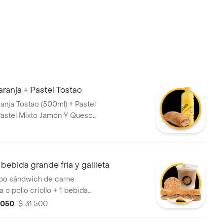
ranja + Pastel Tostao
anja Tostao (500ml) + Pastel
Pastel Mixto Jamón Y Queso
bebida grande fría y gallleta
mbo sándwich de carne
o pollo criollo + 1 bebida
l + 1 galleta
.050
$ 31.500