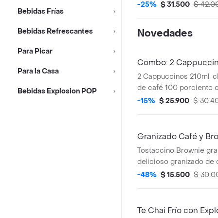
-25%
$ 31.500
$ 42.0
Bebidas Frías
Bebidas Refrescantes
Novedades
Para Picar
Combo: 2 Cappuccin
Para la Casa
2 Cappuccinos 210ml, c
de café 100 porciento c
Bebidas Explosion POP
proporción perfecta de
-15%
$ 25.900
$ 30.4
y una generosa capa d
+ 2 Deliciosos Palitos d
hechos a partir de masa
Granizado Café y Br
relleno de queso.
Tostaccino Brownie gra
delicioso granizado de 
de café 100 porciento 
-48%
$ 15.500
$ 30.0
chocolate servido en u
brownie, con crema chant
caramelo y lluvia de bro
Te Chai Frío con Exp