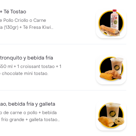
+ Té Tostao
 Pollo Criollo o Carne
(130gr) + Té Fresa Kiwi
é Blanco Piña Mangostino
ml)
 tronquito y bebida fría
 350 ml + 1 croissant tostao + 1
 chocolate mini tostao.
ao, bebida fría y galleta
ao de carne o pollo + bebida
 frío grande + galleta tostao
hoco chips o avena. ¡tu
 cada categoría!