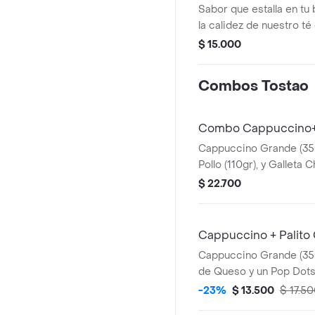
Sabor que estalla en tu 
la calidez de nuestro té
cremosa y el toque dulc
$ 15.000
refrescado con hielo. lo
perlas explosivas que l
Combos Tostao
sabor al morderlas. un
vibrante de especias y 
sorbo.
Combo Cappuccino+P
Cappuccino Grande (350
Pollo (110gr), y Galleta
avena (50gr)
$ 22.700
Cappuccino + Palito
Cappuccino Grande (350m
de Queso y un Pop Dots
-23%
$ 13.500
$ 17.5