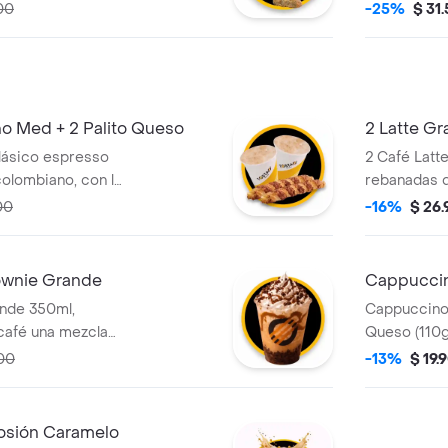
00
-25%
$ 31
o Med + 2 Palito Queso
2 Latte Gr
lásico espresso
2 Café Latt
olombiano, con la
rebanadas d
 leche vaporizada
00
-16%
$ 26
e espuma cremosa
e Queso (110 gr),
 de hojaldre con
ownie Grande
Cappuccino
nde 350ml,
Cappuccino 
café una mezcla
Queso (110g
colombiano y
Torta de Ch
00
-13%
$ 19.
na base de
illy, salsa de
wnie.
losión Caramelo