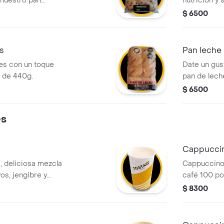
 nuestro pan
nutrición y 
 dulce y natural de
ofrece una 
$ 6500
nadas. es la
contenido de
compañar tu café,
desayuno sa
ck rápido a
ligera. el to
s
Pan leche 
para compar
es con un toque
Date un gus
 de 440g.
pan de lech
chispas de 
$ 6500
acompañami
media tarde
es
niños en la 
esponjoso c
tostao.
Cappucci
, deliciosa mezcla
Cappuccino 
vos, jengibre y
café 100 po
proporción 
$ 8300
y una gene
cremosa.