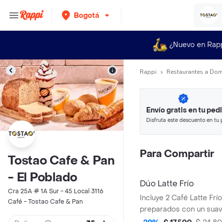
Bogotá
¿Nuevo en Rap
Rappi
Restaurantes a Dom
Envío gratis en tu ped
Disfruta este descuento en tu 
en minutos.
Para Compartir
Tostao Cafe & Pan
- El Poblado
Dúo Latte Frío
Cra 25A # 1A Sur - 45 Local 3116
Incluye 2 Café Latte Frí
Café - Tostao Cafe & Pan
preparados con un sua
espresso porciento col