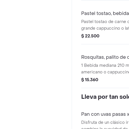
Pastel tostao, bebida
Pastel tostao de carne 
grande cappuccino o lat
galleta tostao de 50g d
$ 22.500
avena. ¡tu elección en c
Rosquitas, palito de
1 Bebida mediana 210 m
americano o cappuccino 
queso mini tostao (tradic
$ 15.360
1 rosquitas horneadas (18
Lleva por tan so
Pan con uvas pasas 
Disfruta de un clásico i