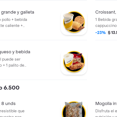
 grande y galleta
Croissant,
o pollo + bebida
1 Bebida gr
te caliente +
cappuccino 
e choco chips o
1 croissant 
-23%
$ 13
ada categoría!
chocolate m
 queso y bebida
l puede ser
+ 1 palito de
ional o integral) +
g). ¡tú eliges!
lo 6.500
x 8 unds
Mogolla in
rresistible que
Disfruta el 