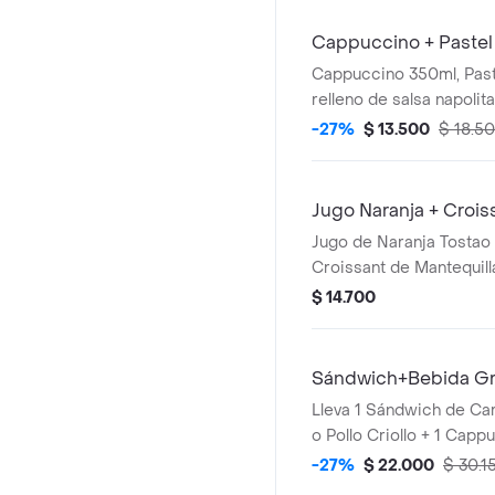
Cappuccino + Pastel 
Cappuccino 350ml, Paste
relleno de salsa napolit
Chocochips (50gr)
-27%
$ 13.500
$ 18.5
Jugo Naranja + Croiss
Jugo de Naranja Tostao 
Croissant de Mantequilla
de Queso Mini
$ 14.700
Sándwich+Bebida Gr
Lleva 1 Sándwich de C
o Pollo Criollo + 1 Capp
Grande Caliente 350 ml 
-27%
$ 22.000
$ 30.1
Chips o Avena