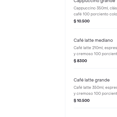
Cappuccino grande
Cappuccino 350ml, clá
café 100 porciento colo
proporción perfecta de
$ 10.500
y una generosa capa d
cremosa.
Café latte mediano
Café latte 210ml, espre
y cremoso 100 porcien
con la cantidad justa d
$ 8300
y una ligera capa de esp
Café latte grande
Café latte 350ml, espre
y cremoso 100 porcien
con la cantidad justa d
$ 10.500
y una ligera capa de esp