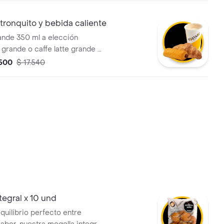
 tronquito y bebida caliente
ande 350 ml a elección
grande o caffe latte grande +
tostao + 1 tronquito de
.500
$ 17.540
ini tostao.
tegral x 10 und
equilibrio perfecto entre