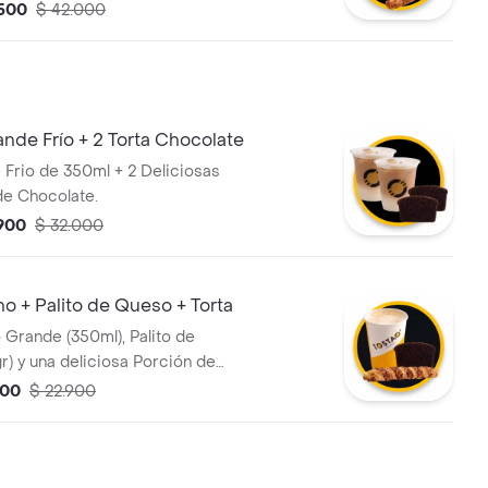
.500
$ 42.000
ande Frío + 2 Torta Chocolate
e Frio de 350ml + 2 Deliciosas
e Chocolate.
.900
$ 32.000
 + Palito de Queso + Torta
Grande (350ml), Palito de
r) y una deliciosa Porción de
ocolate
900
$ 22.900