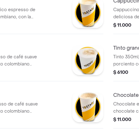
Cappuccin
sico espresso de
Cappuccino
mbiano, con la
deliciosa d
 leche vaporizada
colombiano,
$ 11.000
e espuma
sabor a vain
cremosa y u
placentera 
Tinto gra
sso de café suave
Tinto 350ml,
to colombiano
porciento c
e leche vaporizada
$ 6100
uma. .
Chocolate
sso de café suave
Chocolate e
to colombiano
chocolate c
e leche vaporizada
textura per
$ 11.000
uma. .
deslactosad