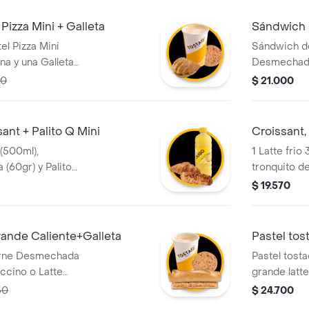
Pizza Mini + Galleta
Sándwich 
l Pizza Mini
Sándwich de
ana y una Galleta
Desmechada 
(400ml) O T
00
$ 21.000
Menta (400
ant + Palito Q Mini
Croissant,
(500ml),
1 Latte frio
 (60gr) y Palito
tronquito de
$ 19.570
ande Caliente+Galleta
Pastel tost
arne Desmechada
Pastel tost
uccino o Latte
grande latte
+ 1 Galleta de
de 50g de c
50
$ 24.700
elección en