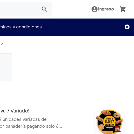
Ingreso
minos y condiciones
io
va 7 Variado!
 7 unidades variadas de
or panadería pagando solo 6.
ecto que incluye Croissants,