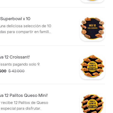
ueso Mini y Galletas.
 Superbowl x 10
 una deliciosa selección de 10
adas para compartir en familia
s: Croissants, Galletas y
Queso Mini. Ideales para
tojo de todos.
va 12 Croissant!
issants pagando solo 9.
.500
$ 42.000
eva 12 Palitos Queso Mini!
 recibe 12 Palitos de Queso
 especial para disfrutar.