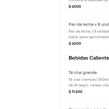
combina la suavidad de
tradicional con el toque
$ 6500
las uvas pasas seleccio
opción perfecta para a
chocolate o para un sna
Pan de leche x 8 und
cualquier hora del día.
Pan de leche x 8 unidad
dulce, peso aproximado
$ 6500
Bebidas Calient
Té chai grande
Té chai cremoso 350ml 
de té negro, canela, cla
leche deslactosada .
$ 11.600