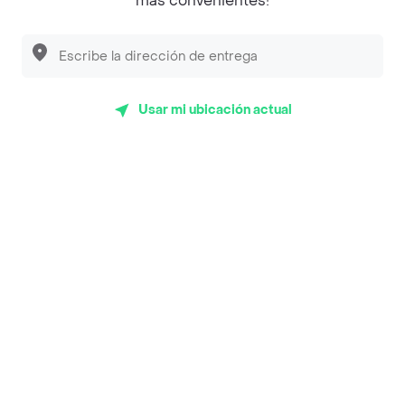
más convenientes!
App Store
Google play
AppGallery
Usar mi ubicación actual
Pide tu comida favorita cerca de ti
Categorías
Únete a Rappi
Sobre Rappi
Facebook
Twitter
Instagram
©
2026
Rappi Inc. All rights reserved.