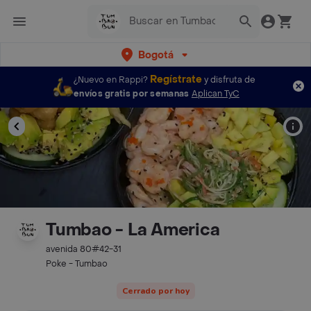
Bogotá
Regístrate
¿Nuevo en Rappi?
y disfruta de
envíos gratis por semanas
Aplican TyC
Tumbao - La America
avenida 80#42-31
Poke - Tumbao
Cerrado por hoy