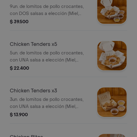
9un. de lomitos de pollo crocantes,
con DOS salsas a elección (Miel,
Mostaza BBQ, Salsa Picante o Salsa
$ 39.500
Home)
Chicken Tenders x5
5un. de lomitos de pollo crocantes,
con UNA salsa a elección (Miel,
Mostaza BBQ, Salsa Picante o Salsa
$ 22.400
Home)
Chicken Tenders x3
3un. de lomitos de pollo crocantes,
con UNA salsa a elección (Miel,
Mostaza BBQ, Salsa Picante o Salsa
$ 13.900
Home)