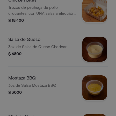
Chicken Bites
Trozos de pechuga de pollo
crocantes, con UNA salsa a elección
(Miel, Mostaza BBQ, Salsa Picante o
$ 18.400
Salsa Home)
Salsa de Queso
3oz. de Salsa de Queso Cheddar
$ 6800
Mostaza BBQ
3oz de Salsa Mostaza BBQ
$ 3000