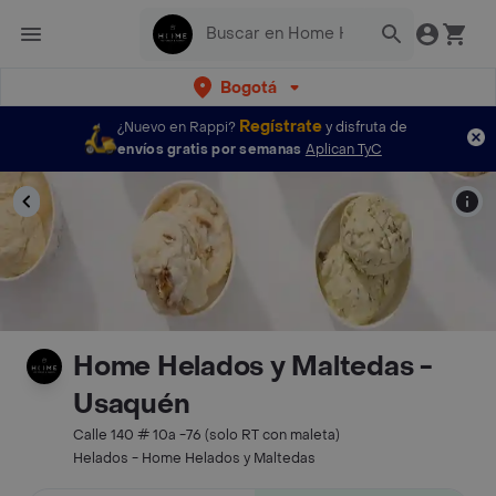
Bogotá
Regístrate
¿Nuevo en Rappi?
y disfruta de
envíos gratis por semanas
Aplican TyC
Home Helados y Maltedas -
Usaquén
Calle 140 # 10a -76 (solo RT con maleta)
Helados - Home Helados y Maltedas