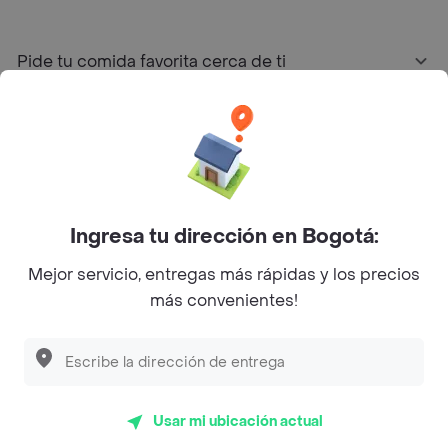
Pide tu comida favorita cerca de ti
Categorías
Únete a Rappi
Ingresa tu dirección en Bogotá:
Sobre Rappi
Mejor servicio, entregas más rápidas y los precios
más convenientes!
Facebook
Twitter
Instagram
©
2026
Rappi Inc. All rights reserved.
Usar mi ubicación actual