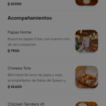
$ 41.900
Acompañamientos
Papas Home
Nuestras papas fritas con nuestro mix
de sal y especias
$ 7900
Cheese Tots
Mini Hash Browns de papa y maíz,
acompañados de Salsa de Queso y
cebolla crunchy
$ 14.600
Chicken Tenders x9