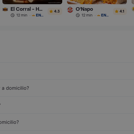
El Corral - Hamburguesa
O'Napo
4.3
4.1
12 min
·
ENVÍO GRATIS
12 min
·
ENVÍO GRATIS
 a domicilio?
?
omicilio?