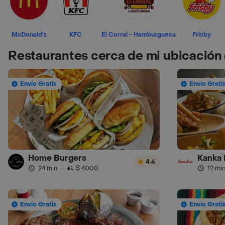
McDonald's
KFC
El Corral - Hamburguesa
Frisby
Restaurantes cerca de mi ubicación
Envío Gratis
Envío Grati
Home Burgers
Kanka 
4.6
24 min
·
$ 4000
12 mi
Envío Gratis
Envío Grati