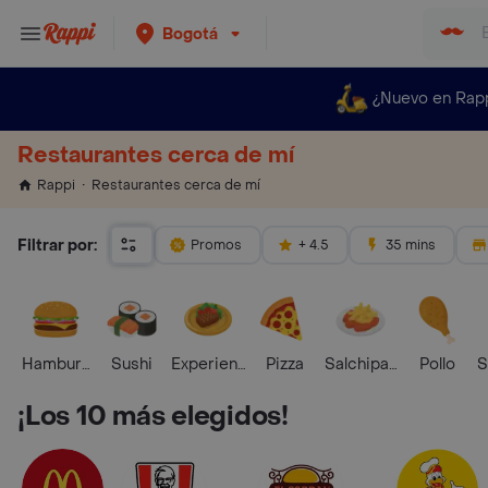
Bogotá
¿Nuevo en Rap
Restaurantes cerca de mí
Restaurantes cerca de mí
Rappi
Filtrar por:
Promos
+ 4.5
35 mins
Hamburguesa
Sushi
Experiencias Foodies
Pizza
Salchipapas
Pollo
S
¡Los 10 más elegidos!