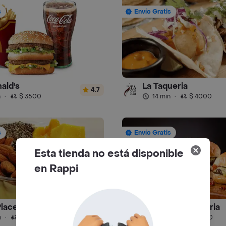
s
Envío Gratis
ald's
La Taqueria
4.7
n
·
$ 3500
14 min
·
$ 4000
s
Envío Gratis
Esta tienda no está disponible
en Rappi
Place
La Hamburgueseria
4.9
n
·
$ 6500
24 min
·
$ 4000