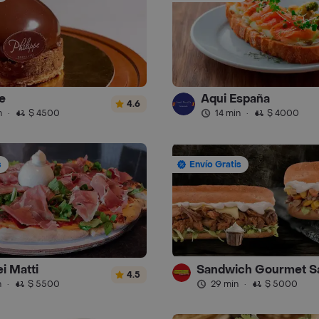
e
Aqui España
4.6
n
·
$ 4500
14 min
·
$ 4000
s
Envío Gratis
i Matti
4.5
n
·
$ 5500
29 min
·
$ 5000