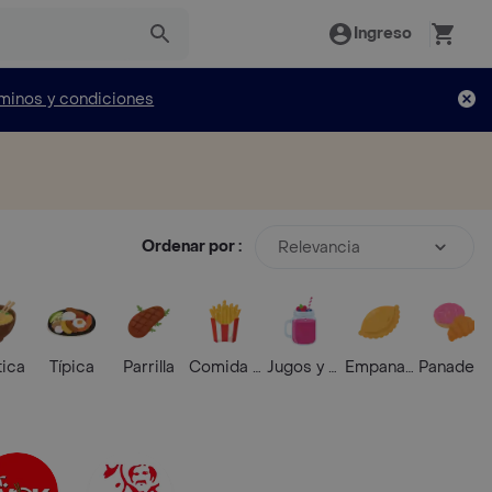
Ingreso
minos y condiciones
Ordenar por :
Relevancia
tica
Típica
Parrilla
Comida Rápida
Jugos y Batidos
Empanadas
Panaderí