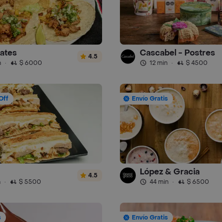
ates
Cascabel - Postres
4.5
n
·
$ 6000
12 min
·
$ 4500
Off
Envío Gratis
López & Gracia
4.5
n
·
$ 5500
44 min
·
$ 6500
s
Envío Gratis