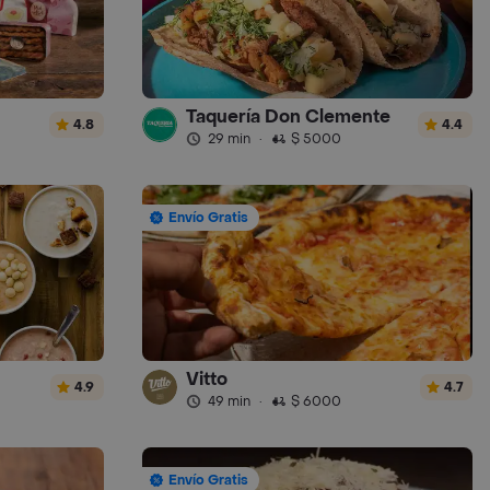
Taquería Don Clemente
4.8
4.4
29 min
·
$ 5000
Envío Gratis
Vitto
4.9
4.7
49 min
·
$ 6000
Envío Gratis