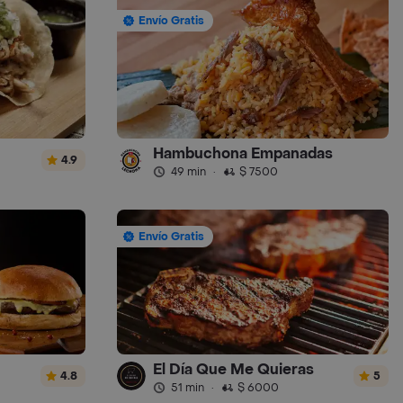
Envío Gratis
Hambuchona Empanadas
4.9
49 min
·
$ 7500
Envío Gratis
El Día Que Me Quieras
4.8
5
51 min
·
$ 6000