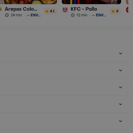
Arepas Colombianas Premium
KFC - Pollo
4.1
4
24 min
·
ENVÍO GRATIS
12 min
·
ENVÍO GRATIS