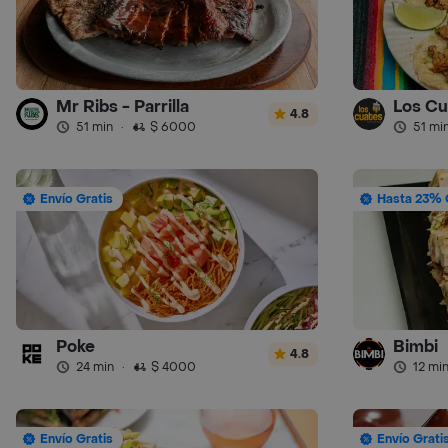
Mr Ribs - Parrilla
Los Cu
4.8
51 min
·
$ 6000
51 mi
Envío Gratis
Hasta 23% 
Poke
Bimbi
4.8
24 min
·
$ 4000
12 mi
Envío Gratis
Envío Grati