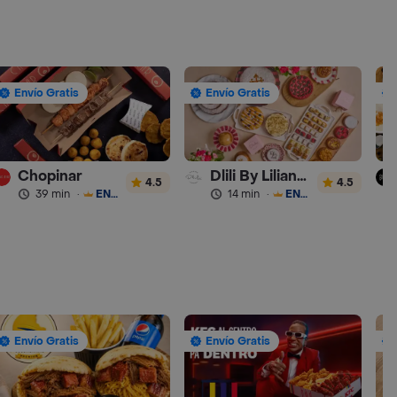
Envío Gratis
Envío Gratis
Chopinar
Dlili By Liliana Arango
4.5
4.5
39 min
·
ENVÍO GRATIS
14 min
·
ENVÍO GRATIS
Envío Gratis
Envío Gratis