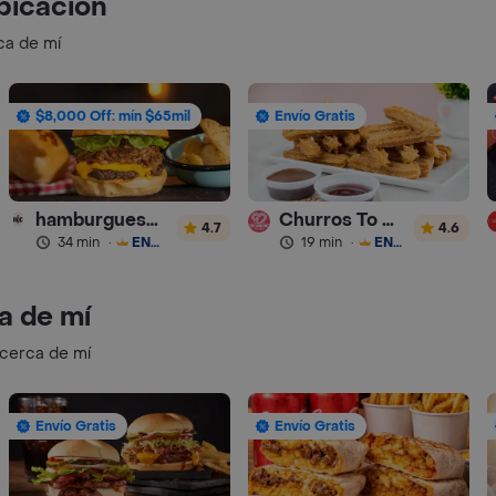
bicación
ca de mí
$8,000 Off: mín $65mil
Envío Gratis
hamburguesas Rustica (RDC)
Churros To Go
4.7
4.6
34 min
·
ENVÍO GRATIS
19 min
·
ENVÍO GRATIS
a de mí
 cerca de mí
Envío Gratis
Envío Gratis