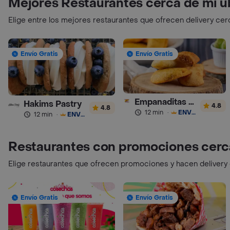
Mejores Restaurantes cerca de mi u
Elige entre los mejores restaurantes que ofrecen delivery cer
Envío Gratis
Envío Gratis
Empanaditas de Pipian - Empanadas
Hakims Pastry
4.8
4.8
12 min
·
ENVÍO GRATIS
12 min
·
ENVÍO GRATIS
Restaurantes con promociones cerc
Elige restaurantes que ofrecen promociones y hacen delivery
Envío Gratis
Envío Gratis