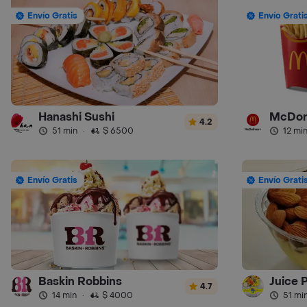
Envío Gratis
Envío Grati
Hanashi Sushi
McDon
4.2
51 min
·
$ 6500
12 mi
Envío Gratis
Envío Grati
Baskin Robbins
Juice 
4.7
14 min
·
$ 4000
51 mi