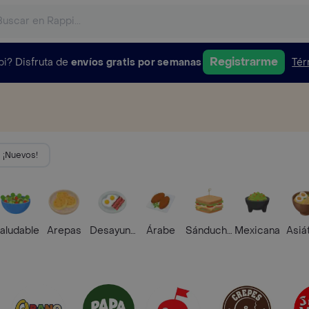
Registrarme
pi?
Disfruta de
envíos gratis por semanas
Tér
¡Nuevos!
aludable
Arepas
Desayunos
Árabe
Sánduches
Mexicana
Asiá