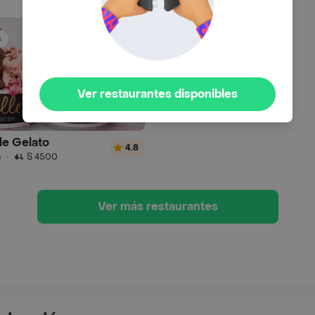
s
Ver restaurantes disponibles
le Gelato
4.8
n
·
$ 4500
Ver más restaurantes