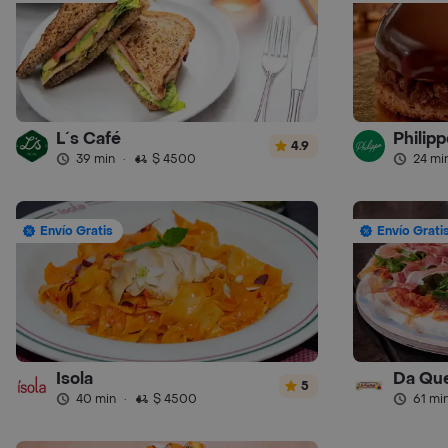
L´s Café
Philipp
4.9
39 min
·
$ 4500
24 mi
Envío Gratis
Envío Grati
Isola
Da Que
5
40 min
·
$ 4500
61 mi