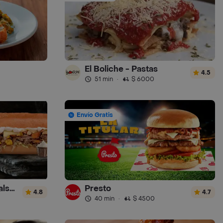
El Boliche - Pastas
4.5
51 min
·
$ 6000
Envío Gratis
Sandwich Gourmet Salsa de Ajo
Presto
4.8
4.7
40 min
·
$ 4500