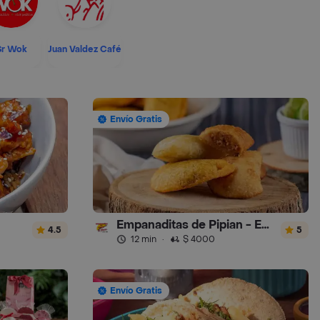
Sr Wok
Juan Valdez Café
Envío Gratis
Empanaditas de Pipian - Empanadas
4.5
5
12 min
·
$ 4000
Envío Gratis