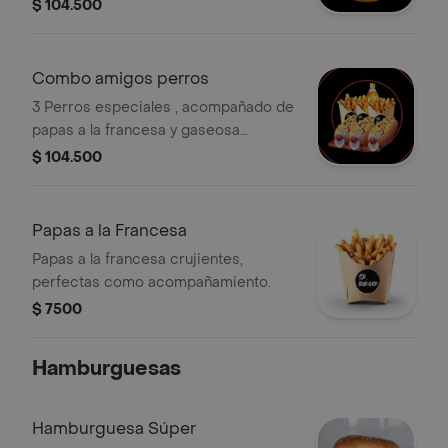
gaseosa postobón 1 lt
$ 104.500
Combo amigos perros
3 Perros especiales , acompañado de
papas a la francesa y gaseosa
postobón 1 lt
$ 104.500
Papas a la Francesa
Papas a la francesa crujientes,
perfectas como acompañamiento.
$ 7500
Hamburguesas
Hamburguesa Súper