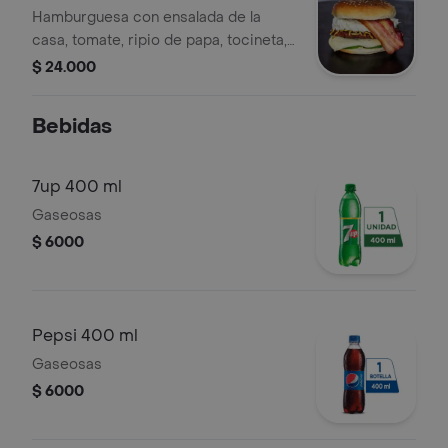
Hamburguesa con ensalada de la
casa, tomate, ripio de papa, tocineta,
queso, carne y salsas a elección.
$ 24.000
Bebidas
7up 400 ml
Gaseosas
$ 6000
Pepsi 400 ml
Gaseosas
$ 6000