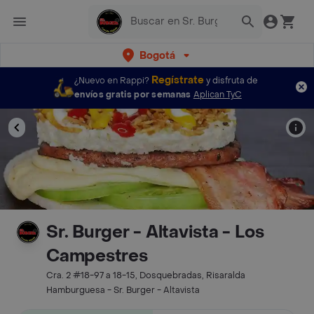
Bogotá
Regístrate
¿Nuevo en Rappi?
y disfruta de
envíos gratis por semanas
Aplican TyC
Sr. Burger - Altavista - Los
Campestres
Cra. 2 #18-97 a 18-15, Dosquebradas, Risaralda
Hamburguesa - Sr. Burger - Altavista