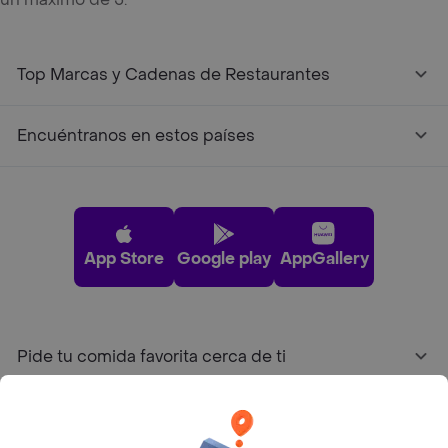
Top Marcas y Cadenas de Restaurantes
Encuéntranos en estos países
App Store
Google play
AppGallery
Pide tu comida favorita cerca de ti
Categorías