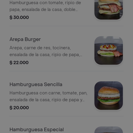
Hamburguesa con tomate, ripio de
papa, ensalada de la casa, doble
tocineta, doble queso, doble carne y
$ 30.000
salsas a elección.
Arepa Burger
Arepa, carne de res, tocinera,
ensalada de la casa, ripio de papa,
queso y salsas a elegir.
$ 22.000
Hamburguesa Sencilla
Hamburguesa con carne, tomate, pan,
ensalada de la casa, ripio de papa y
salsas a elección.
$ 20.000
Hamburguesa Especial